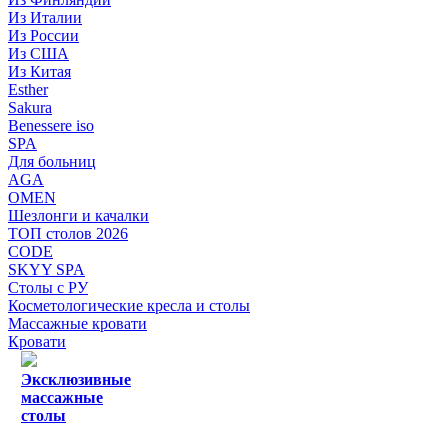
Из Италии
Из России
Из США
Из Китая
Esther
Sakura
Benessere iso
SPA
Для больниц
AGA
OMEN
Шезлонги и качалки
ТОП столов 2026
CODE
SKYY SPA
Столы с РУ
Косметологические кресла и столы
Массажные кровати
Кровати
Эксклюзивные
массажные
столы