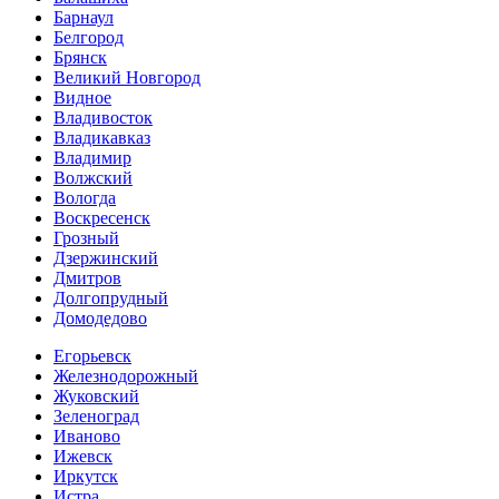
Барнаул
Белгород
Брянск
Великий Новгород
Видное
Владивосток
Владикавказ
Владимир
Волжский
Вологда
Воскресенск
Грозный
Дзержинский
Дмитров
Долгопрудный
Домодедово
Егорьевск
Железнодорожный
Жуковский
Зеленоград
Иваново
Ижевск
Иркутск
Истра