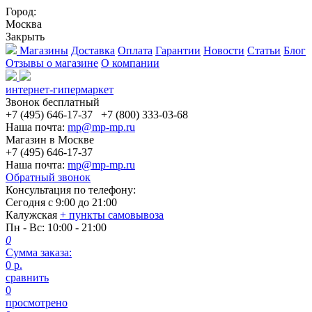
Город:
Москва
Закрыть
Магазины
Доставка
Оплата
Гарантии
Новости
Статьи
Блог
Отзывы о магазине
О компании
интернет-гипермаркет
Звонок бесплатный
+7 (495) 646-17-37
+7 (800) 333-03-68
Наша почта:
mp@mp-mp.ru
Магазин в Москве
+7 (495) 646-17-37
Наша почта:
mp@mp-mp.ru
Обратный звонок
Консультация по телефону:
Сегодня с
9:00
до
21:00
Калужская
+ пункты самовывоза
Пн - Вс
: 10:00 - 21:00
0
Сумма заказа:
0
р.
сравнить
0
просмотрено