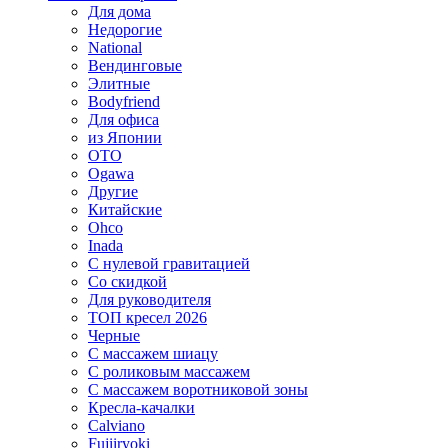
Для дома
Недорогие
National
Вендинговые
Элитные
Bodyfriend
Для офиса
из Японии
OTO
Ogawa
Другие
Китайские
Ohco
Inada
С нулевой гравитацией
Со скидкой
Для руководителя
ТОП кресел 2026
Черные
С массажем шиацу
С роликовым массажем
С массажем воротниковой зоны
Кресла-качалки
Calviano
Fujiiryoki