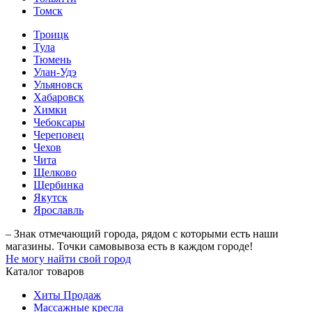
Томск
Троицк
Тула
Тюмень
Улан-Удэ
Ульяновск
Хабаровск
Химки
Чебоксары
Череповец
Чехов
Чита
Щелково
Щербинка
Якутск
Ярославль
– Знак отмечающий города, рядом с которыми есть наши
магазины. Точки самовывоза есть в каждом городе!
Не могу найти свой город
Каталог товаров
Хиты Продаж
Массажные кресла