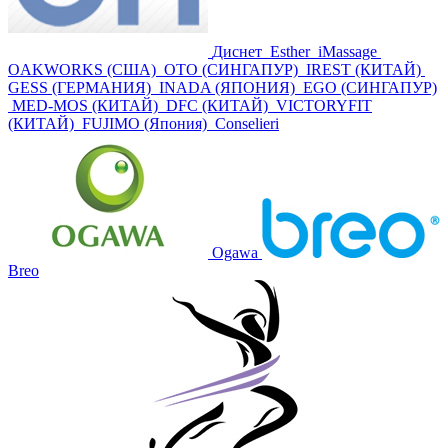
Диснет
Esther
iMassage
OAKWORKS (США)
ОТО (СИНГАПУР)
IREST (КИТАЙ)
GESS (ГЕРМАНИЯ)
INADA (ЯПОНИЯ)
EGO (СИНГАПУР)
MED-MOS (КИТАЙ)
DFC (КИТАЙ)
VICTORYFIT
(КИТАЙ)
FUJIMO (Япония)
Conselieri
Ogawa
Breo