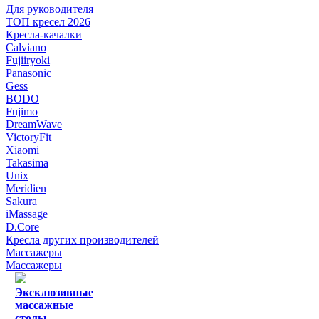
Для руководителя
ТОП кресел 2026
Кресла-качалки
Calviano
Fujiiryoki
Panasonic
Gess
BODO
Fujimo
DreamWave
VictoryFit
Xiaomi
Takasima
Unix
Meridien
Sakura
iMassage
D.Core
Кресла других производителей
Массажеры
Массажеры
Эксклюзивные
массажные
столы