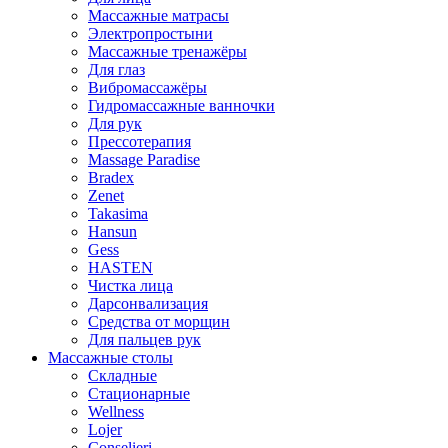
Массажные матрасы
Электропростыни
Массажные тренажёры
Для глаз
Вибромассажёры
Гидромассажные ванночки
Для рук
Прессотерапия
Massage Paradise
Bradex
Zenet
Takasima
Hansun
Gess
HASTEN
Чистка лица
Дарсонвализация
Средства от морщин
Для пальцев рук
Массажные столы
Складные
Стационарные
Wellness
Lojer
Conselieri