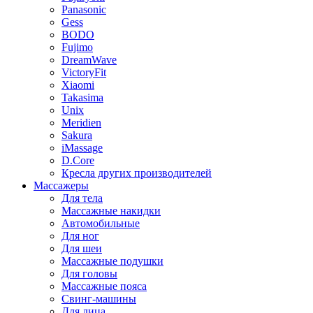
Panasonic
Gess
BODO
Fujimo
DreamWave
VictoryFit
Xiaomi
Takasima
Unix
Meridien
Sakura
iMassage
D.Core
Кресла других производителей
Массажеры
Для тела
Массажные накидки
Автомобильные
Для ног
Для шеи
Массажные подушки
Для головы
Массажные пояса
Свинг-машины
Для лица