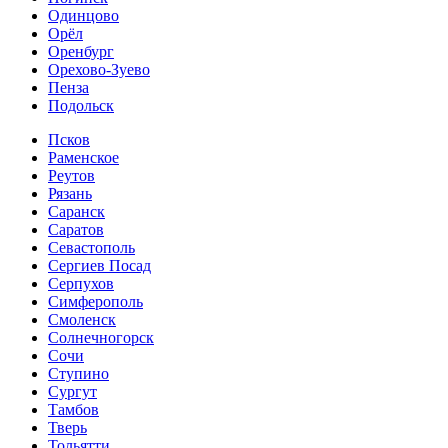
Одинцово
Орёл
Оренбург
Орехово-Зуево
Пенза
Подольск
Псков
Раменское
Реутов
Рязань
Саранск
Саратов
Севастополь
Сергиев Посад
Серпухов
Симферополь
Смоленск
Солнечногорск
Сочи
Ступино
Сургут
Тамбов
Тверь
Тольятти