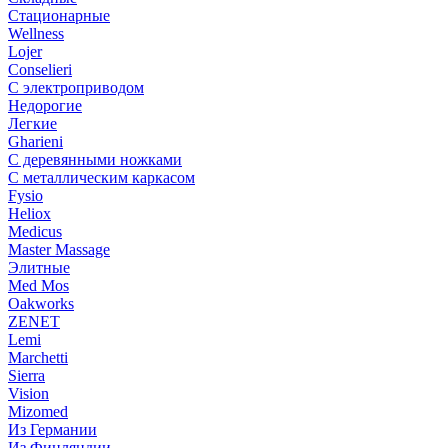
Стационарные
Wellness
Lojer
Conselieri
С электроприводом
Недорогие
Легкие
Gharieni
С деревянными ножками
С металлическим каркасом
Fysio
Heliox
Medicus
Master Massage
Элитные
Med Mos
Oakworks
ZENET
Lemi
Marchetti
Sierra
Vision
Mizomed
Из Германии
Из Финляндии