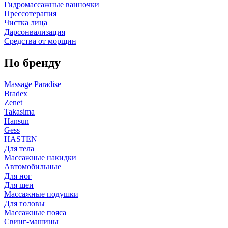
Гидромассажные ванночки
Прессотерапия
Чистка лица
Дарсонвализация
Средства от морщин
По бренду
Massage Paradise
Bradex
Zenet
Takasima
Hansun
Gess
HASTEN
Для тела
Массажные накидки
Автомобильные
Для ног
Для шеи
Массажные подушки
Для головы
Массажные пояса
Свинг-машины