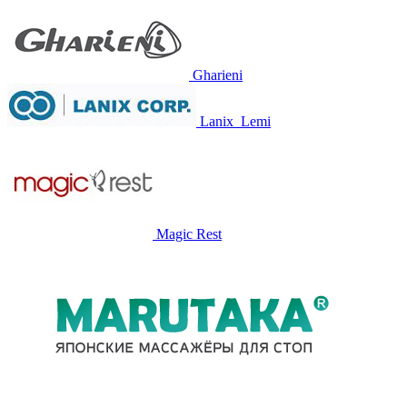
Gharieni
Lanix
Lemi
Magic Rest