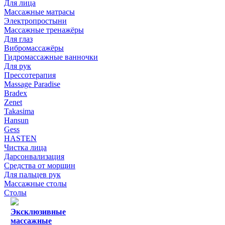
Для лица
Массажные матрасы
Электропростыни
Массажные тренажёры
Для глаз
Вибромассажёры
Гидромассажные ванночки
Для рук
Прессотерапия
Massage Paradise
Bradex
Zenet
Takasima
Hansun
Gess
HASTEN
Чистка лица
Дарсонвализация
Средства от морщин
Для пальцев рук
Массажные столы
Столы
Эксклюзивные
массажные