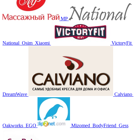
MP
National
Osim
Xiaomi
VictoryFit
DreamWave
Calviano
Oakworks
EGO
Mizomed
BodyFriend
Gess