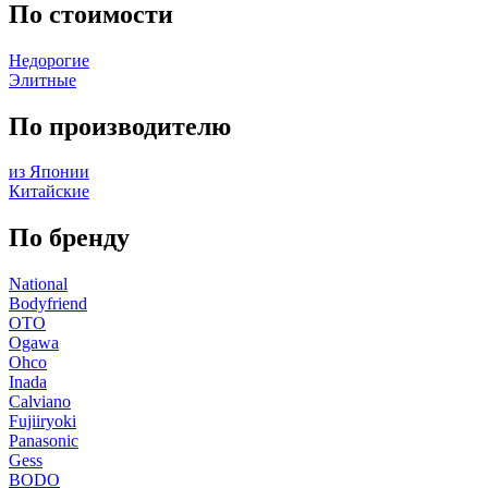
По стоимости
Недорогие
Элитные
По производителю
из Японии
Китайские
По бренду
National
Bodyfriend
OTO
Ogawa
Ohco
Inada
Calviano
Fujiiryoki
Panasonic
Gess
BODO