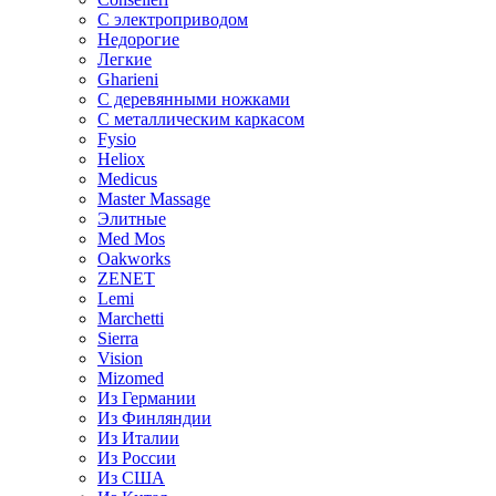
С электроприводом
Недорогие
Легкие
Gharieni
С деревянными ножками
С металлическим каркасом
Fysio
Heliox
Medicus
Master Massage
Элитные
Med Mos
Oakworks
ZENET
Lemi
Marchetti
Sierra
Vision
Mizomed
Из Германии
Из Финляндии
Из Италии
Из России
Из США