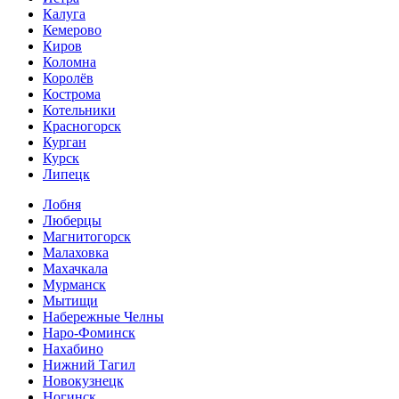
Калуга
Кемерово
Киров
Коломна
Королёв
Кострома
Котельники
Красногорск
Курган
Курск
Липецк
Лобня
Люберцы
Магнитогорск
Малаховка
Махачкала
Мурманск
Мытищи
Набережные Челны
Наро-Фоминск
Нахабино
Нижний Тагил
Новокузнецк
Ногинск