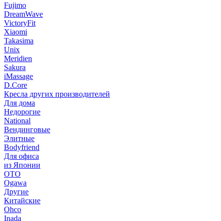
Fujimo
DreamWave
VictoryFit
Xiaomi
Takasima
Unix
Meridien
Sakura
iMassage
D.Core
Кресла других производителей
Для дома
Недорогие
National
Вендинговые
Элитные
Bodyfriend
Для офиса
из Японии
OTO
Ogawa
Другие
Китайские
Ohco
Inada