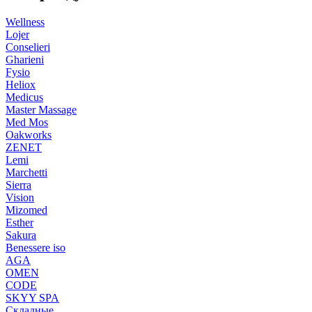
Wellness
Lojer
Conselieri
Gharieni
Fysio
Heliox
Medicus
Master Massage
Med Mos
Oakworks
ZENET
Lemi
Marchetti
Sierra
Vision
Mizomed
Esther
Sakura
Benessere iso
AGA
OMEN
CODE
SKYY SPA
Складные