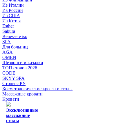
Из Италии
Из России
Из США
Из Китая
Esther
Sakura
Benessere iso
SPA
Для больниц
AGA
OMEN
Шезлонги и качалки
ТОП столов 2026
CODE
SKYY SPA
Столы с РУ
Косметологические кресла и столы
Массажные кровати
Кровати
Эксклюзивные
массажные
столы