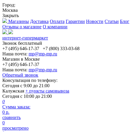
Город:
Москва
Закрыть
Магазины
Доставка
Оплата
Гарантии
Новости
Статьи
Блог
Отзывы о магазине
О компании
интернет-гипермаркет
Звонок бесплатный
+7 (495) 646-17-37
+7 (800) 333-03-68
Наша почта:
mp@mp-mp.ru
Магазин в Москве
+7 (495) 646-17-37
Наша почта:
mp@mp-mp.ru
Обратный звонок
Консультация по телефону:
Сегодня с
9:00
до
21:00
Калужская
+ пункты самовывоза
Сегодня с
10:00
до
21:00
0
Сумма заказа:
0
р.
сравнить
0
просмотрено