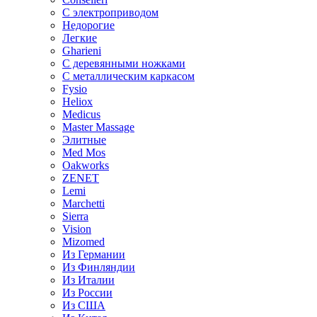
С электроприводом
Недорогие
Легкие
Gharieni
С деревянными ножками
С металлическим каркасом
Fysio
Heliox
Medicus
Master Massage
Элитные
Med Mos
Oakworks
ZENET
Lemi
Marchetti
Sierra
Vision
Mizomed
Из Германии
Из Финляндии
Из Италии
Из России
Из США