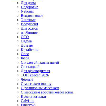
Для дома
Недорогие
National
Вендинговые
Элитные
Bodyfriend
Для офиса
из Японии
OTO
Ogawa
Другие
Китайские
Ohco
Inada
С нулевой гравитацией
Со скидкой
Для руководителя
ТОП кресел 2026
Черные
С массажем шиацу
С роликовым массажем
С массажем воротниковой зоны
Кресла-качалки
Calviano
Fujiiryoki