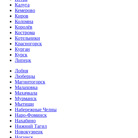
Калуга
Кемерово
Киров
Коломна
Королёв
Кострома
Котельники
Красногорск
Курган
Курск
Липецк
Лобня
Люберцы
Магнитогорск
Малаховка
Махачкала
Мурманск
Мытищи
Набережные Челны
Наро-Фоминск
Нахабино
Нижний Тагил
Новокузнецк
Ногинск