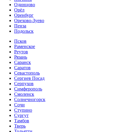
Одинцово
Орёл
Оренбург
Орехово-Зуево
Пенза
Подольск
Псков
Раменское
Реутов
Рязань
Саранск
Саратов
Севастополь
Сергиев Посад
Серпухов
Симферополь
Смоленск
Солнечногорск
Сочи
Ступино
Сургут
Тамбов
Тверь
Тольятти