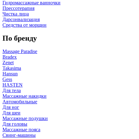
Гидромассажные ванночки
Прессотерапия
Чистка лица
Дарсонвализация
Средства от морщин
По бренду
Massage Paradise
Bradex
Zenet
Takasima
Hansun
Gess
HASTEN
Для тела
Массажные накидки
Автомобильные
Для ног
Для шеи
Массажные подушки
Для головы
Массажные пояса
Свинг-машины