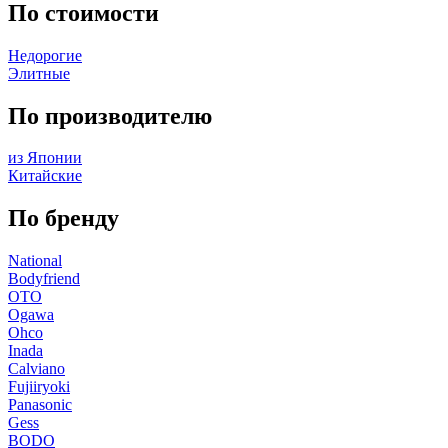
По стоимости
Недорогие
Элитные
По производителю
из Японии
Китайские
По бренду
National
Bodyfriend
OTO
Ogawa
Ohco
Inada
Calviano
Fujiiryoki
Panasonic
Gess
BODO