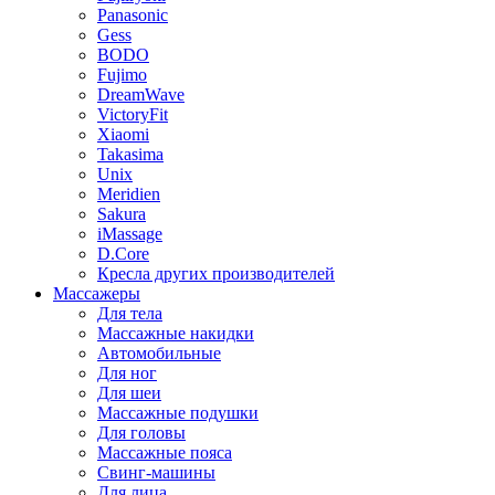
Panasonic
Gess
BODO
Fujimo
DreamWave
VictoryFit
Xiaomi
Takasima
Unix
Meridien
Sakura
iMassage
D.Core
Кресла других производителей
Массажеры
Для тела
Массажные накидки
Автомобильные
Для ног
Для шеи
Массажные подушки
Для головы
Массажные пояса
Свинг-машины
Для лица