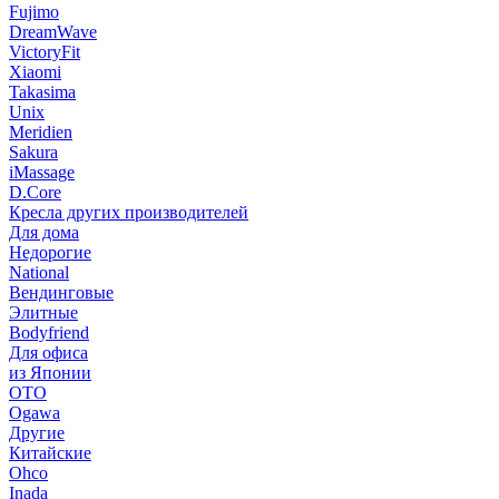
Fujimo
DreamWave
VictoryFit
Xiaomi
Takasima
Unix
Meridien
Sakura
iMassage
D.Core
Кресла других производителей
Для дома
Недорогие
National
Вендинговые
Элитные
Bodyfriend
Для офиса
из Японии
OTO
Ogawa
Другие
Китайские
Ohco
Inada