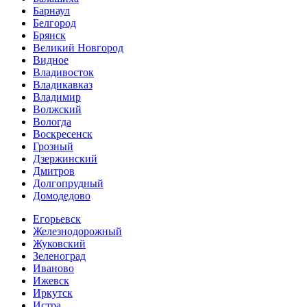
Барнаул
Белгород
Брянск
Великий Новгород
Видное
Владивосток
Владикавказ
Владимир
Волжский
Вологда
Воскресенск
Грозный
Дзержинский
Дмитров
Долгопрудный
Домодедово
Егорьевск
Железнодорожный
Жуковский
Зеленоград
Иваново
Ижевск
Иркутск
Истра