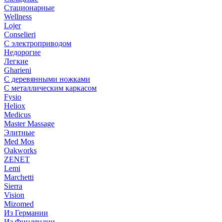
Стационарные
Wellness
Lojer
Conselieri
С электроприводом
Недорогие
Легкие
Gharieni
С деревянными ножками
С металлическим каркасом
Fysio
Heliox
Medicus
Master Massage
Элитные
Med Mos
Oakworks
ZENET
Lemi
Marchetti
Sierra
Vision
Mizomed
Из Германии
Из Финляндии