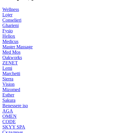
Wellness
Lojer
Conselieri
Gharieni
Fysio
Heliox
Medicus
Master Massage
Med Mos
Oakworks
ZENET
Lemi
Marchetti
Sierra
Vision
Mizomed
Esther
Sakura
Benessere iso
AGA
OMEN
CODE
SKYY SPA
Складные