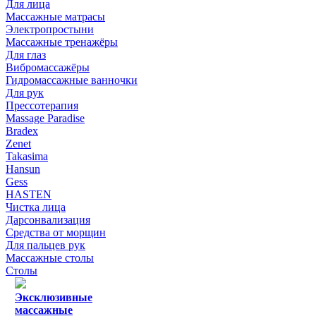
Для лица
Массажные матрасы
Электропростыни
Массажные тренажёры
Для глаз
Вибромассажёры
Гидромассажные ванночки
Для рук
Прессотерапия
Massage Paradise
Bradex
Zenet
Takasima
Hansun
Gess
HASTEN
Чистка лица
Дарсонвализация
Средства от морщин
Для пальцев рук
Массажные столы
Столы
Эксклюзивные
массажные