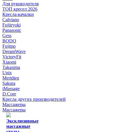
Для руководителя
ТОП кресел 2026
Кресла-качалки
Calviano
Fujiiryoki
Panasonic
Gess
BODO
Fujimo
DreamWave
VictoryFit
Xiaomi
Takasima
Unix
Meridien
Sakura
iMassage
D.Core
Кресла других производителей
Массажеры
Массажеры
Эксклюзивные
массажные
столы