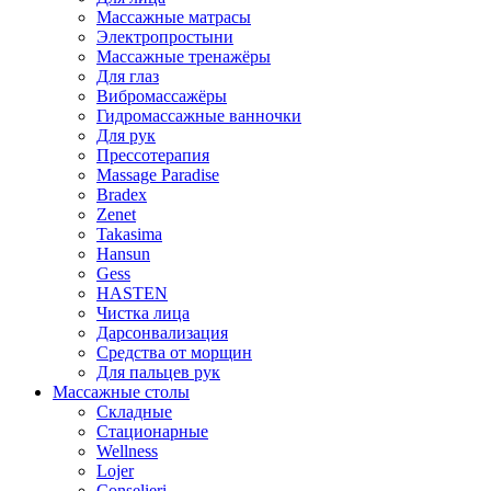
Массажные матрасы
Электропростыни
Массажные тренажёры
Для глаз
Вибромассажёры
Гидромассажные ванночки
Для рук
Прессотерапия
Massage Paradise
Bradex
Zenet
Takasima
Hansun
Gess
HASTEN
Чистка лица
Дарсонвализация
Средства от морщин
Для пальцев рук
Массажные столы
Складные
Стационарные
Wellness
Lojer
Conselieri