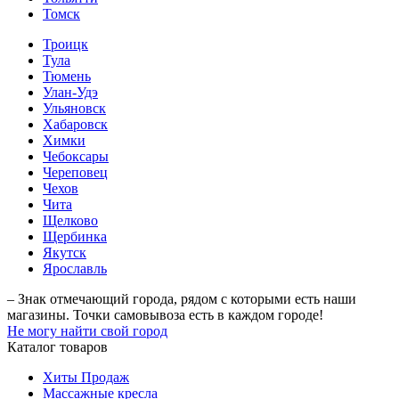
Томск
Троицк
Тула
Тюмень
Улан-Удэ
Ульяновск
Хабаровск
Химки
Чебоксары
Череповец
Чехов
Чита
Щелково
Щербинка
Якутск
Ярославль
– Знак отмечающий города, рядом с которыми есть наши
магазины. Точки самовывоза есть в каждом городе!
Не могу найти свой город
Каталог товаров
Хиты Продаж
Массажные кресла