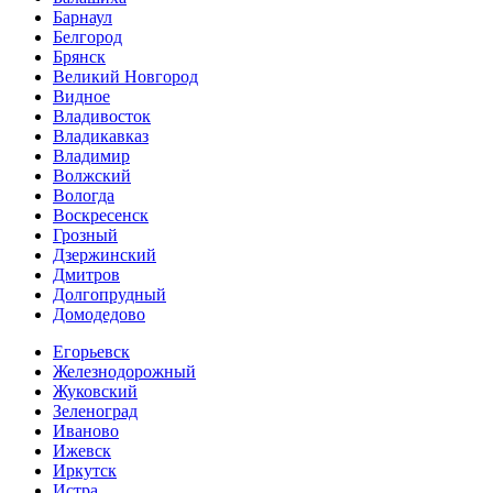
Барнаул
Белгород
Брянск
Великий Новгород
Видное
Владивосток
Владикавказ
Владимир
Волжский
Вологда
Воскресенск
Грозный
Дзержинский
Дмитров
Долгопрудный
Домодедово
Егорьевск
Железнодорожный
Жуковский
Зеленоград
Иваново
Ижевск
Иркутск
Истра