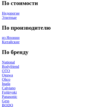
По стоимости
Недорогие
Элитные
По производителю
из Японии
Китайские
По бренду
National
Bodyfriend
OTO
Ogawa
Ohco
Inada
Calviano
Fujiiryoki
Panasonic
Gess
BODO