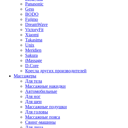
Panasonic
Gess
BODO
Fujimo
DreamWave
VictoryFit
Xiaomi
Takasima
Unix
Meridien
Sakura
iMassage
D.Core
Кресла других производителей
Массажеры
Для тела
Массажные накидки
Автомобильные
Для ног
Для шеи
Массажные подушки
Для головы
Массажные пояса
Свинг-машины
Для лица