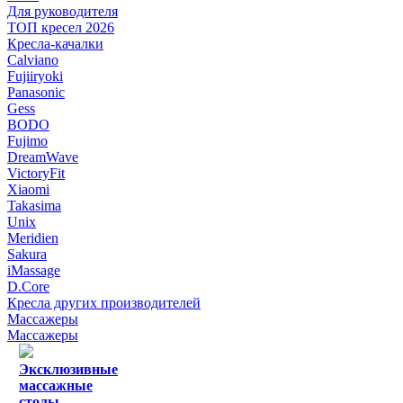
Для руководителя
ТОП кресел 2026
Кресла-качалки
Calviano
Fujiiryoki
Panasonic
Gess
BODO
Fujimo
DreamWave
VictoryFit
Xiaomi
Takasima
Unix
Meridien
Sakura
iMassage
D.Core
Кресла других производителей
Массажеры
Массажеры
Эксклюзивные
массажные
столы