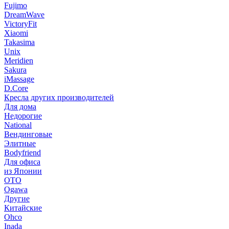
Fujimo
DreamWave
VictoryFit
Xiaomi
Takasima
Unix
Meridien
Sakura
iMassage
D.Core
Кресла других производителей
Для дома
Недорогие
National
Вендинговые
Элитные
Bodyfriend
Для офиса
из Японии
OTO
Ogawa
Другие
Китайские
Ohco
Inada