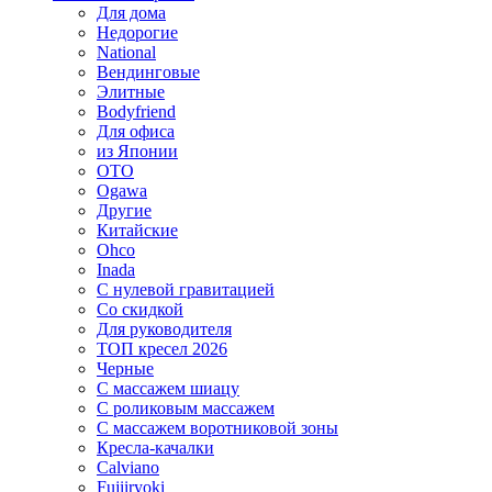
Для дома
Недорогие
National
Вендинговые
Элитные
Bodyfriend
Для офиса
из Японии
OTO
Ogawa
Другие
Китайские
Ohco
Inada
С нулевой гравитацией
Со скидкой
Для руководителя
ТОП кресел 2026
Черные
С массажем шиацу
С роликовым массажем
С массажем воротниковой зоны
Кресла-качалки
Calviano
Fujiiryoki