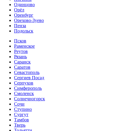
Одинцово
Орёл
Оренбург
Орехово-Зуево
Пенза
Подольск
Псков
Раменское
Реутов
Рязань
Саранск
Саратов
Севастополь
Сергиев Посад
Серпухов
Симферополь
Смоленск
Солнечногорск
Сочи
Ступино
Сургут
Тамбов
Тверь
Тольятти