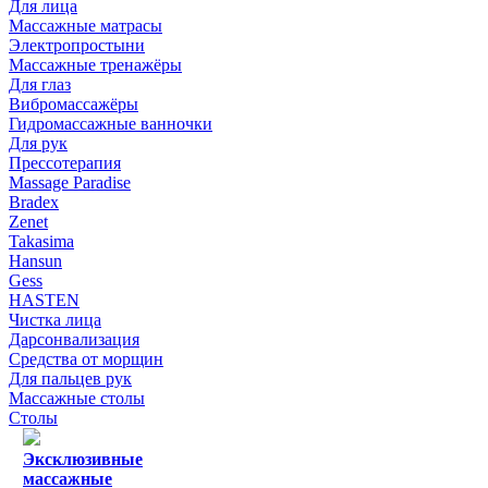
Для лица
Массажные матрасы
Электропростыни
Массажные тренажёры
Для глаз
Вибромассажёры
Гидромассажные ванночки
Для рук
Прессотерапия
Massage Paradise
Bradex
Zenet
Takasima
Hansun
Gess
HASTEN
Чистка лица
Дарсонвализация
Средства от морщин
Для пальцев рук
Массажные столы
Столы
Эксклюзивные
массажные