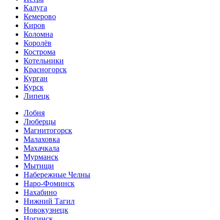
Калуга
Кемерово
Киров
Коломна
Королёв
Кострома
Котельники
Красногорск
Курган
Курск
Липецк
Лобня
Люберцы
Магнитогорск
Малаховка
Махачкала
Мурманск
Мытищи
Набережные Челны
Наро-Фоминск
Нахабино
Нижний Тагил
Новокузнецк
Ногинск