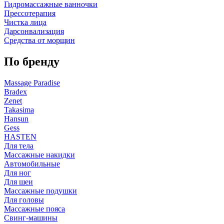
Гидромассажные ванночки
Прессотерапия
Чистка лица
Дарсонвализация
Средства от морщин
По бренду
Massage Paradise
Bradex
Zenet
Takasima
Hansun
Gess
HASTEN
Для тела
Массажные накидки
Автомобильные
Для ног
Для шеи
Массажные подушки
Для головы
Массажные пояса
Свинг-машины