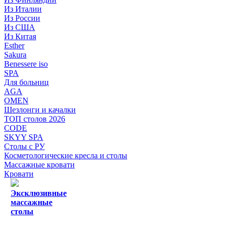
Из Италии
Из России
Из США
Из Китая
Esther
Sakura
Benessere iso
SPA
Для больниц
AGA
OMEN
Шезлонги и качалки
ТОП столов 2026
CODE
SKYY SPA
Столы с РУ
Косметологические кресла и столы
Массажные кровати
Кровати
Эксклюзивные
массажные
столы