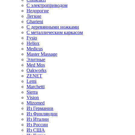
С электроприводом
Недорогие
Легкие
Gharieni
С деревянными ножками
С металлическим каркасом
Fysio
Heliox
Medicus
Master Massage
Элитные
Med Mos
Oakworks
ZENET
Lemi
Marchetti
Sierra
Vision
Mizomed
Из Германии
Из Финляндии
Из Италии
Из России
Из США