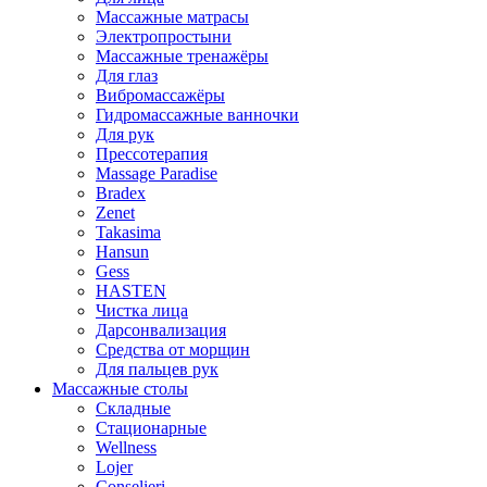
Массажные матрасы
Электропростыни
Массажные тренажёры
Для глаз
Вибромассажёры
Гидромассажные ванночки
Для рук
Прессотерапия
Massage Paradise
Bradex
Zenet
Takasima
Hansun
Gess
HASTEN
Чистка лица
Дарсонвализация
Средства от морщин
Для пальцев рук
Массажные столы
Складные
Стационарные
Wellness
Lojer
Conselieri