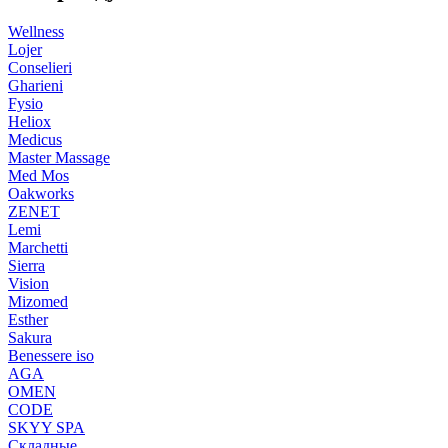
Wellness
Lojer
Conselieri
Gharieni
Fysio
Heliox
Medicus
Master Massage
Med Mos
Oakworks
ZENET
Lemi
Marchetti
Sierra
Vision
Mizomed
Esther
Sakura
Benessere iso
AGA
OMEN
CODE
SKYY SPA
Складные