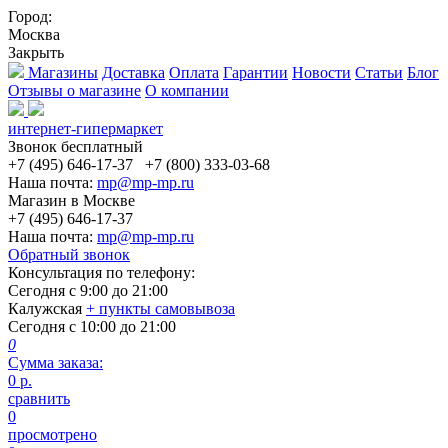
Город:
Москва
Закрыть
Магазины
Доставка
Оплата
Гарантии
Новости
Статьи
Блог
Отзывы о магазине
О компании
интернет-гипермаркет
Звонок бесплатный
+7 (495) 646-17-37
+7 (800) 333-03-68
Наша почта:
mp@mp-mp.ru
Магазин в Москве
+7 (495) 646-17-37
Наша почта:
mp@mp-mp.ru
Обратный звонок
Консультация по телефону:
Сегодня с
9:00
до
21:00
Калужская
+ пункты самовывоза
Сегодня с
10:00
до
21:00
0
Сумма заказа:
0
р.
сравнить
0
просмотрено