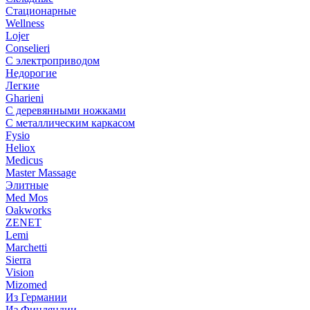
Стационарные
Wellness
Lojer
Conselieri
С электроприводом
Недорогие
Легкие
Gharieni
С деревянными ножками
С металлическим каркасом
Fysio
Heliox
Medicus
Master Massage
Элитные
Med Mos
Oakworks
ZENET
Lemi
Marchetti
Sierra
Vision
Mizomed
Из Германии
Из Финляндии