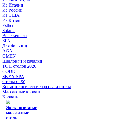
Из Италии
Из России
Из США
Из Китая
Esther
Sakura
Benessere iso
SPA
Для больниц
AGA
OMEN
Шезлонги и качалки
ТОП столов 2026
CODE
SKYY SPA
Столы с РУ
Косметологические кресла и столы
Массажные кровати
Кровати
Эксклюзивные
массажные
столы