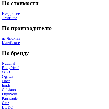
По стоимости
Недорогие
Элитные
По производителю
из Японии
Китайские
По бренду
National
Bodyfriend
OTO
Ogawa
Ohco
Inada
Calviano
Fujiiryoki
Panasonic
Gess
BODO