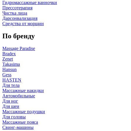
Гидромассажные ванночки
Прессотерапия
Чистка лица
Дарсонвализация
Средства от морщин
По бренду
Massage Paradise
Bradex
Zenet
Takasima
Hansun
Gess
HASTEN
Для тела
Массажные накидки
Автомобильные
Для ног
Для шеи
Массажные подушки
Для головы
Массажные пояса
Свинг-машины