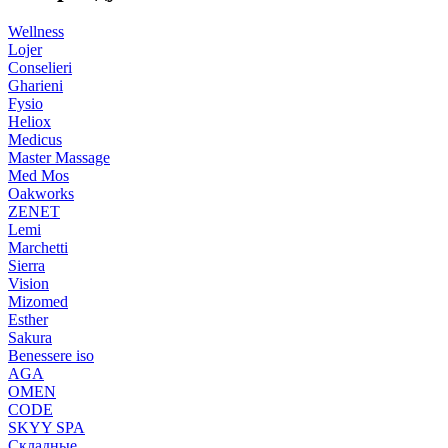
Wellness
Lojer
Conselieri
Gharieni
Fysio
Heliox
Medicus
Master Massage
Med Mos
Oakworks
ZENET
Lemi
Marchetti
Sierra
Vision
Mizomed
Esther
Sakura
Benessere iso
AGA
OMEN
CODE
SKYY SPA
Складные