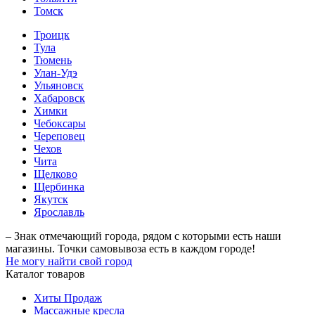
Томск
Троицк
Тула
Тюмень
Улан-Удэ
Ульяновск
Хабаровск
Химки
Чебоксары
Череповец
Чехов
Чита
Щелково
Щербинка
Якутск
Ярославль
– Знак отмечающий города, рядом с которыми есть наши
магазины. Точки самовывоза есть в каждом городе!
Не могу найти свой город
Каталог товаров
Хиты Продаж
Массажные кресла