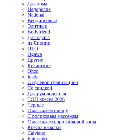
Для дома
Недорогие
National
Вендинговые
Элитные
Bodyfriend
Для офиса
из Японии
OTO
Ogawa
Другие
Китайские
Ohco
Inada
С нулевой гравитацией
Со скидкой
Для руководителя
ТОП кресел 2026
Черные
С массажем шиацу
С роликовым массажем
С массажем воротниковой зоны
Кресла-качалки
Calviano
Fujiiryoki