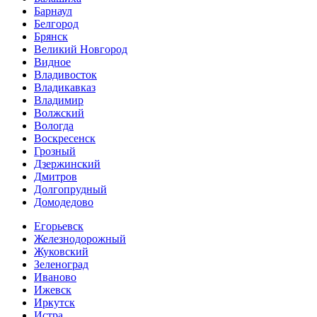
Барнаул
Белгород
Брянск
Великий Новгород
Видное
Владивосток
Владикавказ
Владимир
Волжский
Вологда
Воскресенск
Грозный
Дзержинский
Дмитров
Долгопрудный
Домодедово
Егорьевск
Железнодорожный
Жуковский
Зеленоград
Иваново
Ижевск
Иркутск
Истра