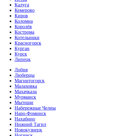
Калуга
Кемерово
Киров
Коломна
Королёв
Кострома
Котельники
Красногорск
Курган
Курск
Липецк
Лобня
Люберцы
Магнитогорск
Малаховка
Махачкала
Мурманск
Мытищи
Набережные Челны
Наро-Фоминск
Нахабино
Нижний Тагил
Новокузнецк
Ногинск