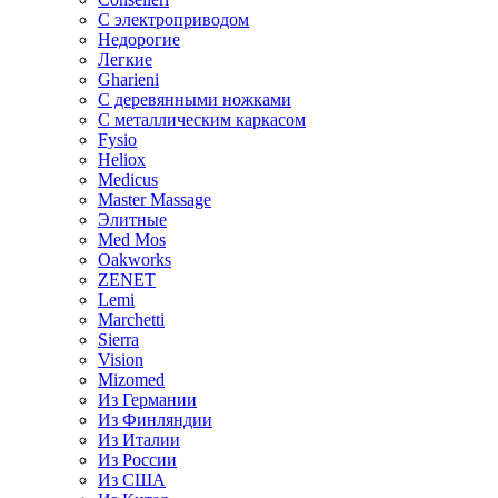
С электроприводом
Недорогие
Легкие
Gharieni
С деревянными ножками
С металлическим каркасом
Fysio
Heliox
Medicus
Master Massage
Элитные
Med Mos
Oakworks
ZENET
Lemi
Marchetti
Sierra
Vision
Mizomed
Из Германии
Из Финляндии
Из Италии
Из России
Из США