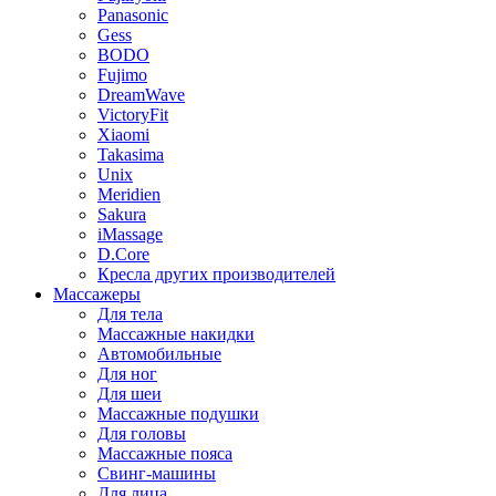
Panasonic
Gess
BODO
Fujimo
DreamWave
VictoryFit
Xiaomi
Takasima
Unix
Meridien
Sakura
iMassage
D.Core
Кресла других производителей
Массажеры
Для тела
Массажные накидки
Автомобильные
Для ног
Для шеи
Массажные подушки
Для головы
Массажные пояса
Свинг-машины
Для лица