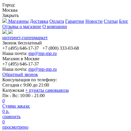
Город:
Москва
Закрыть
Магазины
Доставка
Оплата
Гарантии
Новости
Статьи
Блог
Отзывы о магазине
О компании
интернет-гипермаркет
Звонок бесплатный
+7 (495) 646-17-37
+7 (800) 333-03-68
Наша почта:
mp@mp-mp.ru
Магазин в Москве
+7 (495) 646-17-37
Наша почта:
mp@mp-mp.ru
Обратный звонок
Консультация по телефону:
Сегодня с
9:00
до
21:00
Калужская
+ пункты самовывоза
Пн - Вс
: 10:00 - 21:00
0
Сумма заказа:
0
р.
сравнить
0
просмотрено