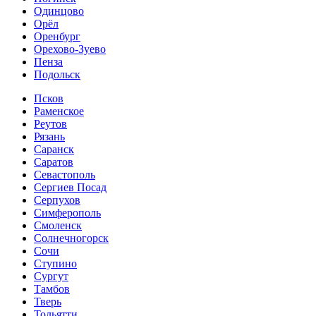
Одинцово
Орёл
Оренбург
Орехово-Зуево
Пенза
Подольск
Псков
Раменское
Реутов
Рязань
Саранск
Саратов
Севастополь
Сергиев Посад
Серпухов
Симферополь
Смоленск
Солнечногорск
Сочи
Ступино
Сургут
Тамбов
Тверь
Тольятти