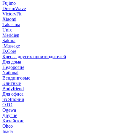
Fujimo
DreamWave
VictoryFit
Xiaomi
Takasima
Unix
Meridien
Sakura
iMassage
D.Core
Кресла других производителей
Для дома
Недорогие
National
Вендинговые
Элитные
Bodyfriend
Для офиса
из Японии
OTO
Ogawa
Другие
Китайские
Ohco
Inada