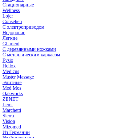
Стационарные
Wellness
Lojer
Conselieri
С электроприводом
Недорогие
Легкие
Gharieni
С деревянными ножками
С металлическим каркасом
Fysio
Heliox
Medicus
Master Massage
Элитные
Med Mos
Oakworks
ZENET
Lemi
Marchetti
Sierra
Vision
Mizomed
Из Германии
Из Финляндии