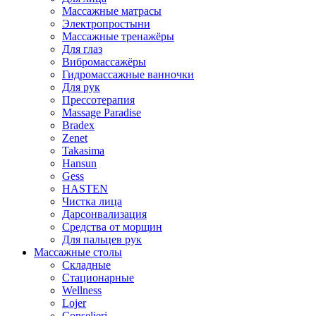
Массажные матрасы
Электропростыни
Массажные тренажёры
Для глаз
Вибромассажёры
Гидромассажные ванночки
Для рук
Прессотерапия
Massage Paradise
Bradex
Zenet
Takasima
Hansun
Gess
HASTEN
Чистка лица
Дарсонвализация
Средства от морщин
Для пальцев рук
Массажные столы
Складные
Стационарные
Wellness
Lojer
Conselieri