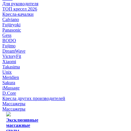
Для руководителя
ТОП кресел 2026
Кресла-качалки
Calviano
Fujiiryoki
Panasonic
Gess
BODO
Fujimo
DreamWave
VictoryFit
Xiaomi
Takasima
Unix
Meridien
Sakura
iMassage
D.Core
Кресла других производителей
Массажеры
Массажеры
Эксклюзивные
массажные
столы