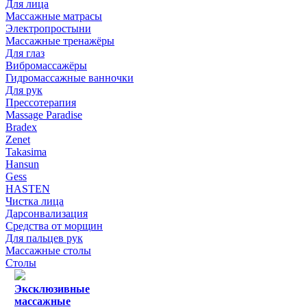
Для лица
Массажные матрасы
Электропростыни
Массажные тренажёры
Для глаз
Вибромассажёры
Гидромассажные ванночки
Для рук
Прессотерапия
Massage Paradise
Bradex
Zenet
Takasima
Hansun
Gess
HASTEN
Чистка лица
Дарсонвализация
Средства от морщин
Для пальцев рук
Массажные столы
Столы
Эксклюзивные
массажные