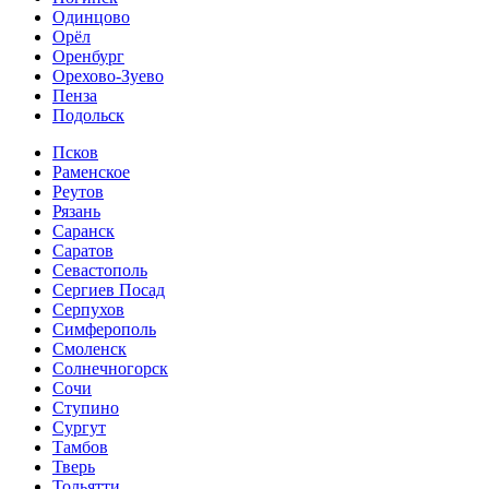
Одинцово
Орёл
Оренбург
Орехово-Зуево
Пенза
Подольск
Псков
Раменское
Реутов
Рязань
Саранск
Саратов
Севастополь
Сергиев Посад
Серпухов
Симферополь
Смоленск
Солнечногорск
Сочи
Ступино
Сургут
Тамбов
Тверь
Тольятти