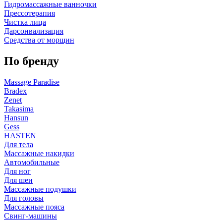
Гидромассажные ванночки
Прессотерапия
Чистка лица
Дарсонвализация
Средства от морщин
По бренду
Massage Paradise
Bradex
Zenet
Takasima
Hansun
Gess
HASTEN
Для тела
Массажные накидки
Автомобильные
Для ног
Для шеи
Массажные подушки
Для головы
Массажные пояса
Свинг-машины