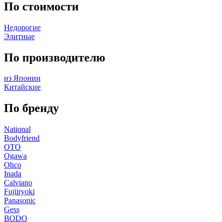
По стоимости
Недорогие
Элитные
По производителю
из Японии
Китайские
По бренду
National
Bodyfriend
OTO
Ogawa
Ohco
Inada
Calviano
Fujiiryoki
Panasonic
Gess
BODO