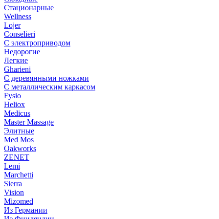
Стационарные
Wellness
Lojer
Conselieri
С электроприводом
Недорогие
Легкие
Gharieni
С деревянными ножками
С металлическим каркасом
Fysio
Heliox
Medicus
Master Massage
Элитные
Med Mos
Oakworks
ZENET
Lemi
Marchetti
Sierra
Vision
Mizomed
Из Германии
Из Финляндии