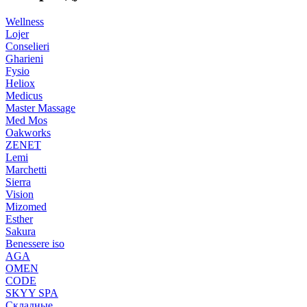
Wellness
Lojer
Conselieri
Gharieni
Fysio
Heliox
Medicus
Master Massage
Med Mos
Oakworks
ZENET
Lemi
Marchetti
Sierra
Vision
Mizomed
Esther
Sakura
Benessere iso
AGA
OMEN
CODE
SKYY SPA
Складные