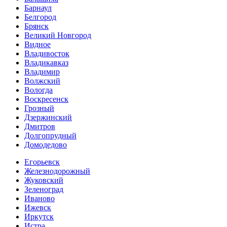
Барнаул
Белгород
Брянск
Великий Новгород
Видное
Владивосток
Владикавказ
Владимир
Волжский
Вологда
Воскресенск
Грозный
Дзержинский
Дмитров
Долгопрудный
Домодедово
Егорьевск
Железнодорожный
Жуковский
Зеленоград
Иваново
Ижевск
Иркутск
Истра