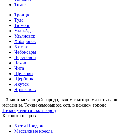
Томск
Троицк
Тула
Тюмень
Улан-Удэ
Ульяновск
Хабаровск
Химки
Чебоксары
Череповец
Чехов
Чита
Щелково
Щербинка
Якутск
Ярославль
– Знак отмечающий города, рядом с которыми есть наши
магазины. Точки самовывоза есть в каждом городе!
Не могу найти свой город
Каталог товаров
Хиты Продаж
Массажные кресла