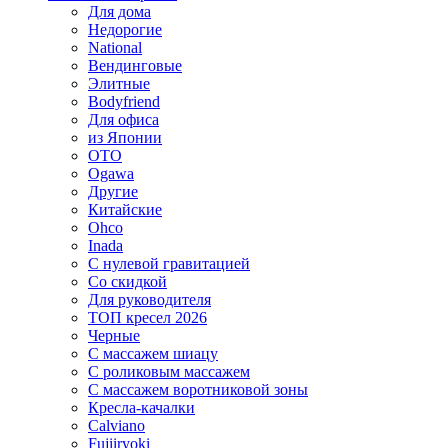
Для дома
Недорогие
National
Вендинговые
Элитные
Bodyfriend
Для офиса
из Японии
OTO
Ogawa
Другие
Китайские
Ohco
Inada
С нулевой гравитацией
Со скидкой
Для руководителя
ТОП кресел 2026
Черные
С массажем шиацу
С роликовым массажем
С массажем воротниковой зоны
Кресла-качалки
Calviano
Fujiiryoki