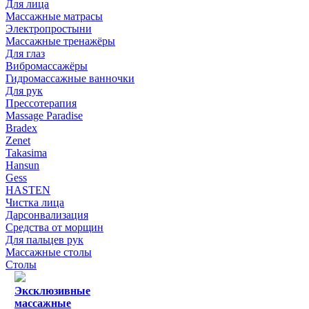
Для лица
Массажные матрасы
Электропростыни
Массажные тренажёры
Для глаз
Вибромассажёры
Гидромассажные ванночки
Для рук
Прессотерапия
Massage Paradise
Bradex
Zenet
Takasima
Hansun
Gess
HASTEN
Чистка лица
Дарсонвализация
Средства от морщин
Для пальцев рук
Массажные столы
Столы
Эксклюзивные
массажные