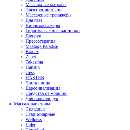
Массажные матрасы
Электропростыни
Массажные тренажёры
Для глаз
Вибромассажёры
Гидромассажные ванночки
Для рук
Прессотерапия
Massage Paradise
Bradex
Zenet
Takasima
Hansun
Gess
HASTEN
Чистка лица
Дарсонвализация
Средства от морщин
Для пальцев рук
Массажные столы
Складные
Стационарные
Wellness
Lojer
Conselieri