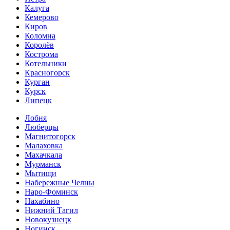
Калуга
Кемерово
Киров
Коломна
Королёв
Кострома
Котельники
Красногорск
Курган
Курск
Липецк
Лобня
Люберцы
Магнитогорск
Малаховка
Махачкала
Мурманск
Мытищи
Набережные Челны
Наро-Фоминск
Нахабино
Нижний Тагил
Новокузнецк
Ногинск