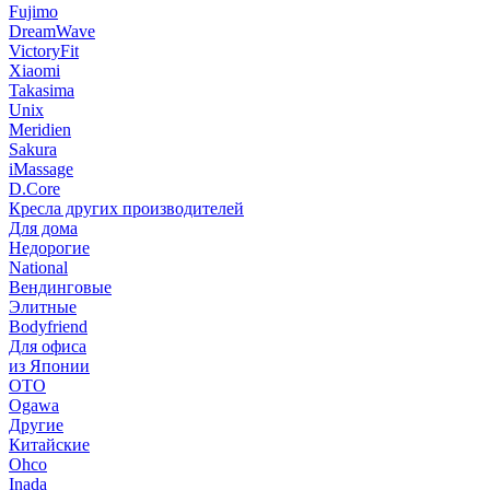
Fujimo
DreamWave
VictoryFit
Xiaomi
Takasima
Unix
Meridien
Sakura
iMassage
D.Core
Кресла других производителей
Для дома
Недорогие
National
Вендинговые
Элитные
Bodyfriend
Для офиса
из Японии
OTO
Ogawa
Другие
Китайские
Ohco
Inada