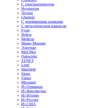
С электроприводом
Недорогие
Легкие
Gharieni
С деревянными ножками
С металлическим каркасом
Fysio
Heliox
Medicus
Master Massage
Элитные
Med Mos
Oakworks
ZENET
Lemi
Marchetti
Sierra
Vision
Mizomed
Из Германии
Из Финляндии
Из Италии
Из России
Из США