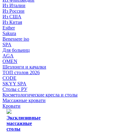
Из Италии
Из России
Из США
Из Китая
Esther
Sakura
Benessere iso
SPA
Для больниц
AGA
OMEN
Шезлонги и качалки
ТОП столов 2026
CODE
SKYY SPA
Столы с РУ
Косметологические кресла и столы
Массажные кровати
Кровати
Эксклюзивные
массажные
столы