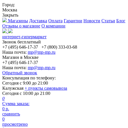
Город:
Москва
Закрыть
Магазины
Доставка
Оплата
Гарантии
Новости
Статьи
Блог
Отзывы о магазине
О компании
интернет-гипермаркет
Звонок бесплатный
+7 (495) 646-17-37
+7 (800) 333-03-68
Наша почта:
mp@mp-mp.ru
Магазин в Москве
+7 (495) 646-17-37
Наша почта:
mp@mp-mp.ru
Обратный звонок
Консультация по телефону:
Сегодня с
9:00
до
21:00
Калужская
+ пункты самовывоза
Сегодня с
10:00
до
21:00
0
Сумма заказа:
0
р.
сравнить
0
просмотрено