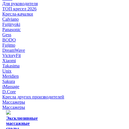
Для руководителя
ТОП кресел 2026
Кресла-качалки
Calviano
Fujiiryoki
Panasonic
Gess
BODO
Fujimo
DreamWave
VictoryFit
Xiaomi
Takasima
Unix
Meridien
Sakura
iMassage
D.Core
Кресла других производителей
Массажеры
Массажеры
Эксклюзивные
массажные
столы