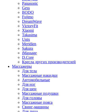
Panasonic
Gess
BODO
Fujimo
DreamWave
VictoryFit
Xiaomi
Takasima
Unix
Meridien
Sakura
iMassage
D.Core
Кресла других производителей
Массажеры
Для тела
Массажные накидки
Автомобильные
Для ног
Для шеи
Массажные подушки
Для головы
Массажные пояса
Свинг-машины
Для лица