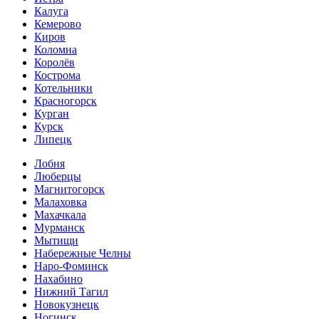
Калуга
Кемерово
Киров
Коломна
Королёв
Кострома
Котельники
Красногорск
Курган
Курск
Липецк
Лобня
Люберцы
Магнитогорск
Малаховка
Махачкала
Мурманск
Мытищи
Набережные Челны
Наро-Фоминск
Нахабино
Нижний Тагил
Новокузнецк
Ногинск