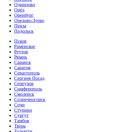
Одинцово
Орёл
Оренбург
Орехово-Зуево
Пенза
Подольск
Псков
Раменское
Реутов
Рязань
Саранск
Саратов
Севастополь
Сергиев Посад
Серпухов
Симферополь
Смоленск
Солнечногорск
Сочи
Ступино
Сургут
Тамбов
Тверь
Тольятти