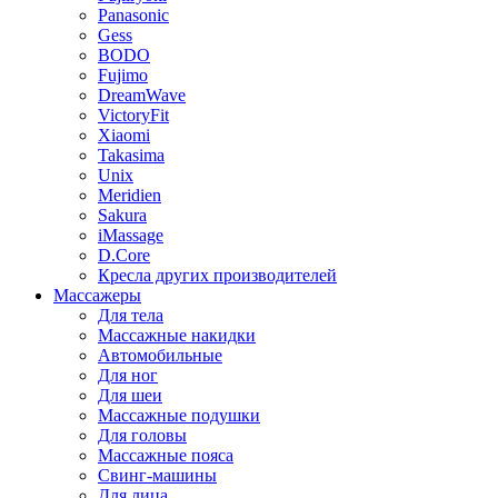
Panasonic
Gess
BODO
Fujimo
DreamWave
VictoryFit
Xiaomi
Takasima
Unix
Meridien
Sakura
iMassage
D.Core
Кресла других производителей
Массажеры
Для тела
Массажные накидки
Автомобильные
Для ног
Для шеи
Массажные подушки
Для головы
Массажные пояса
Свинг-машины
Для лица