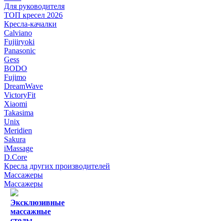
Для руководителя
ТОП кресел 2026
Кресла-качалки
Calviano
Fujiiryoki
Panasonic
Gess
BODO
Fujimo
DreamWave
VictoryFit
Xiaomi
Takasima
Unix
Meridien
Sakura
iMassage
D.Core
Кресла других производителей
Массажеры
Массажеры
Эксклюзивные
массажные
столы