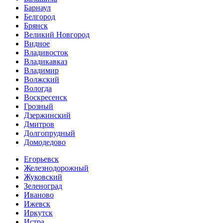
Барнаул
Белгород
Брянск
Великий Новгород
Видное
Владивосток
Владикавказ
Владимир
Волжский
Вологда
Воскресенск
Грозный
Дзержинский
Дмитров
Долгопрудный
Домодедово
Егорьевск
Железнодорожный
Жуковский
Зеленоград
Иваново
Ижевск
Иркутск
Истра