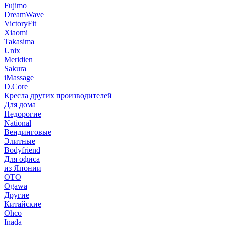
Fujimo
DreamWave
VictoryFit
Xiaomi
Takasima
Unix
Meridien
Sakura
iMassage
D.Core
Кресла других производителей
Для дома
Недорогие
National
Вендинговые
Элитные
Bodyfriend
Для офиса
из Японии
OTO
Ogawa
Другие
Китайские
Ohco
Inada