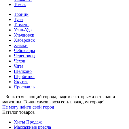
Томск
Троицк
Тула
Тюмень
Улан-Удэ
Ульяновск
Хабаровск
Химки
Чебоксары
Череповец
Чехов
Чита
Щелково
Щербинка
Якутск
Ярославль
– Знак отмечающий города, рядом с которыми есть наши
магазины. Точки самовывоза есть в каждом городе!
Не могу найти свой город
Каталог товаров
Хиты Продаж
Массажные кресла