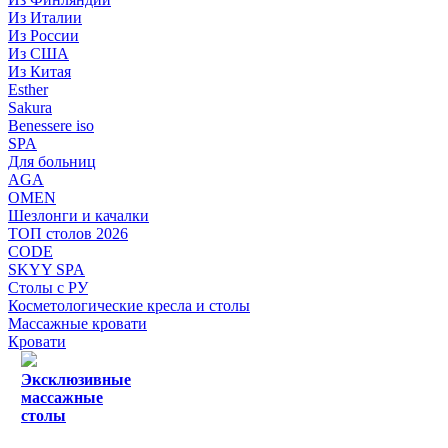
Из Италии
Из России
Из США
Из Китая
Esther
Sakura
Benessere iso
SPA
Для больниц
AGA
OMEN
Шезлонги и качалки
ТОП столов 2026
CODE
SKYY SPA
Столы с РУ
Косметологические кресла и столы
Массажные кровати
Кровати
Эксклюзивные
массажные
столы