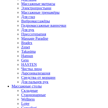
Массажные матрасы
Электропростыни
Массажные тренажёры
Для глаз
Вибромассажёры
Гидромассажные ванночки
Для рук
Прессотерапия
Massage Paradise
Bradex
Zenet
Takasima
Hansun
Gess
HASTEN
Чистка лица
Дарсонвализация
Средства от морщин
Для пальцев рук
Массажные столы
Складные
Стационарные
Wellness
Lojer
Conselieri