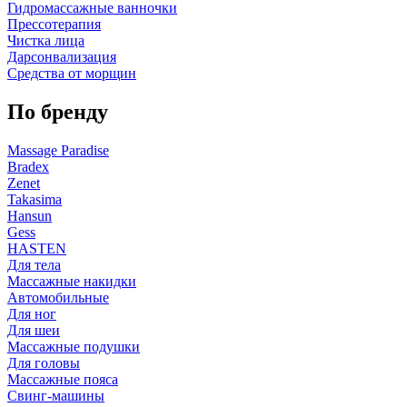
Гидромассажные ванночки
Прессотерапия
Чистка лица
Дарсонвализация
Средства от морщин
По бренду
Massage Paradise
Bradex
Zenet
Takasima
Hansun
Gess
HASTEN
Для тела
Массажные накидки
Автомобильные
Для ног
Для шеи
Массажные подушки
Для головы
Массажные пояса
Свинг-машины