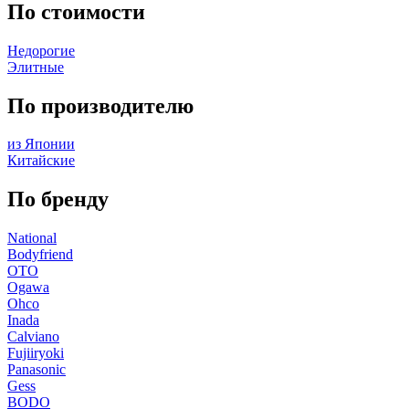
По стоимости
Недорогие
Элитные
По производителю
из Японии
Китайские
По бренду
National
Bodyfriend
OTO
Ogawa
Ohco
Inada
Calviano
Fujiiryoki
Panasonic
Gess
BODO