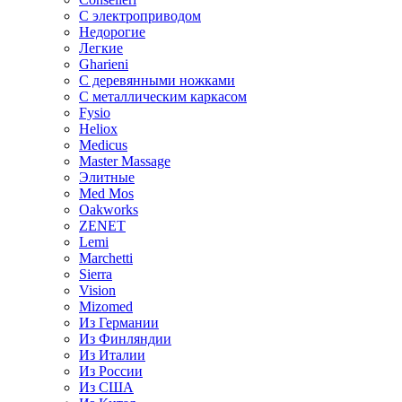
С электроприводом
Недорогие
Легкие
Gharieni
С деревянными ножками
С металлическим каркасом
Fysio
Heliox
Medicus
Master Massage
Элитные
Med Mos
Oakworks
ZENET
Lemi
Marchetti
Sierra
Vision
Mizomed
Из Германии
Из Финляндии
Из Италии
Из России
Из США