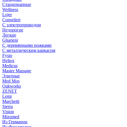
Стационарные
Wellness
Lojer
Conselieri
С электроприводом
Недорогие
Легкие
Gharieni
С деревянными ножками
С металлическим каркасом
Fysio
Heliox
Medicus
Master Massage
Элитные
Med Mos
Oakworks
ZENET
Lemi
Marchetti
Sierra
Vision
Mizomed
Из Германии
Из Финляндии