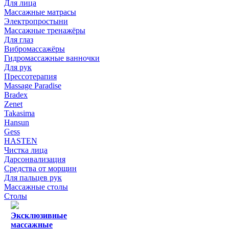
Для лица
Массажные матрасы
Электропростыни
Массажные тренажёры
Для глаз
Вибромассажёры
Гидромассажные ванночки
Для рук
Прессотерапия
Massage Paradise
Bradex
Zenet
Takasima
Hansun
Gess
HASTEN
Чистка лица
Дарсонвализация
Средства от морщин
Для пальцев рук
Массажные столы
Столы
Эксклюзивные
массажные