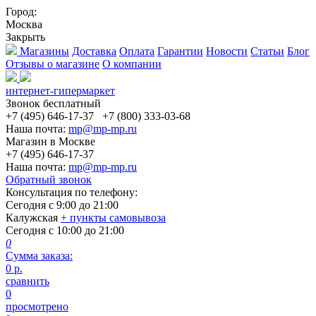
Город:
Москва
Закрыть
Магазины
Доставка
Оплата
Гарантии
Новости
Статьи
Блог
Отзывы о магазине
О компании
интернет-гипермаркет
Звонок бесплатный
+7 (495) 646-17-37
+7 (800) 333-03-68
Наша почта:
mp@mp-mp.ru
Магазин в Москве
+7 (495) 646-17-37
Наша почта:
mp@mp-mp.ru
Обратный звонок
Консультация по телефону:
Сегодня с
9:00
до
21:00
Калужская
+ пункты самовывоза
Сегодня с
10:00
до
21:00
0
Сумма заказа:
0
р.
сравнить
0
просмотрено