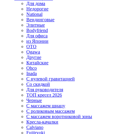
Для дома
Недорогие
National
Вендинговые
Элитные
Bodyfriend
Для офиса
из Японии
OTO
Ogawa
Другие
Китайские
Ohco
Inada
С нулевой гравитацией
Со скидкой
Для руководителя
ТОП кресел 2026
Черные
С массажем шиацу
С роликовым массажем
С массажем воротниковой зоны
Кресла-качалки
Calviano
Fujiiryoki