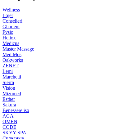
Wellness
Lojer
Conselieri
Gharieni
Fysio
Heliox
Medicus
Master Massage
Med Mos
Oakworks
ZENET
Lemi
Marchetti
Sierra
Vision
Mizomed
Esther
Sakura
Benessere iso
AGA
OMEN
CODE
SKYY SPA
Складные