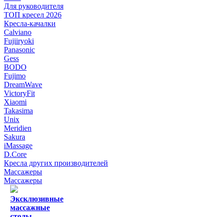
Для руководителя
ТОП кресел 2026
Кресла-качалки
Calviano
Fujiiryoki
Panasonic
Gess
BODO
Fujimo
DreamWave
VictoryFit
Xiaomi
Takasima
Unix
Meridien
Sakura
iMassage
D.Core
Кресла других производителей
Массажеры
Массажеры
Эксклюзивные
массажные
столы