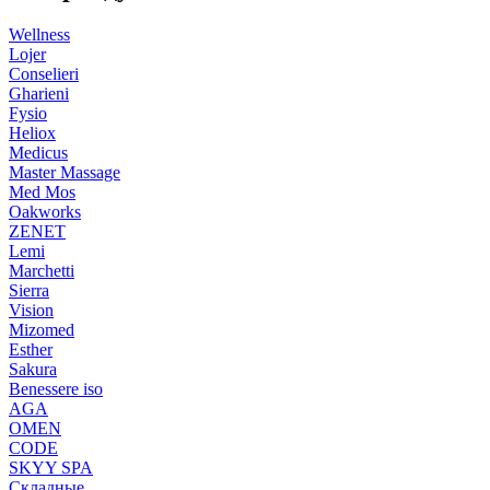
Wellness
Lojer
Conselieri
Gharieni
Fysio
Heliox
Medicus
Master Massage
Med Mos
Oakworks
ZENET
Lemi
Marchetti
Sierra
Vision
Mizomed
Esther
Sakura
Benessere iso
AGA
OMEN
CODE
SKYY SPA
Складные