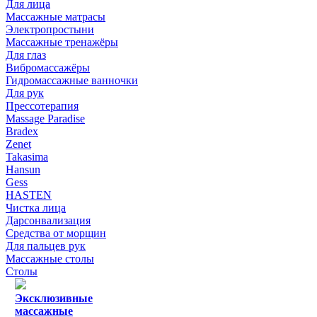
Для лица
Массажные матрасы
Электропростыни
Массажные тренажёры
Для глаз
Вибромассажёры
Гидромассажные ванночки
Для рук
Прессотерапия
Massage Paradise
Bradex
Zenet
Takasima
Hansun
Gess
HASTEN
Чистка лица
Дарсонвализация
Средства от морщин
Для пальцев рук
Массажные столы
Столы
Эксклюзивные
массажные