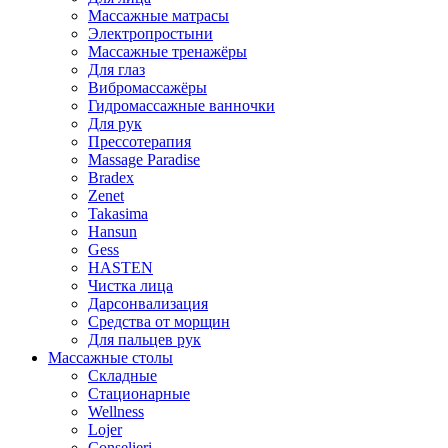
Массажные матрасы
Электропростыни
Массажные тренажёры
Для глаз
Вибромассажёры
Гидромассажные ванночки
Для рук
Прессотерапия
Massage Paradise
Bradex
Zenet
Takasima
Hansun
Gess
HASTEN
Чистка лица
Дарсонвализация
Средства от морщин
Для пальцев рук
Массажные столы
Складные
Стационарные
Wellness
Lojer
Conselieri