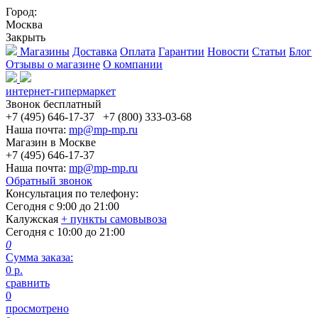
Город:
Москва
Закрыть
Магазины
Доставка
Оплата
Гарантии
Новости
Статьи
Блог
Отзывы о магазине
О компании
интернет-гипермаркет
Звонок бесплатный
+7 (495) 646-17-37
+7 (800) 333-03-68
Наша почта:
mp@mp-mp.ru
Магазин в Москве
+7 (495) 646-17-37
Наша почта:
mp@mp-mp.ru
Обратный звонок
Консультация по телефону:
Сегодня с
9:00
до
21:00
Калужская
+ пункты самовывоза
Сегодня с
10:00
до
21:00
0
Сумма заказа:
0
р.
сравнить
0
просмотрено