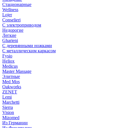
Стационарные
Wellness
Lojer
Conselieri
С электроприводом
Недорогие
Легкие
Gharieni
С деревянными ножками
С металлическим каркасом
Fysio
Heliox
Medicus
Master Massage
Элитные
Med Mos
Oakworks
ZENET
Lemi
Marchetti
Sierra
Vision
Mizomed
Из Германии
Из Финляндии