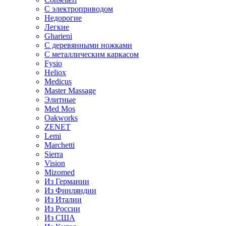
С электроприводом
Недорогие
Легкие
Gharieni
С деревянными ножками
С металлическим каркасом
Fysio
Heliox
Medicus
Master Massage
Элитные
Med Mos
Oakworks
ZENET
Lemi
Marchetti
Sierra
Vision
Mizomed
Из Германии
Из Финляндии
Из Италии
Из России
Из США