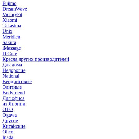
Fujimo
DreamWave
VictoryFit
Xiaomi
Takasima
Unix
Meridien
Sakura
iMassage
D.Core
Кресла других производителей
Для дома
Недорогие
National
Вендинговые
Элитные
Bodyfriend
Для офиса
из Японии
OTO
Ogawa
Другие
Китайские
Ohco
Inada