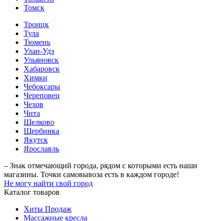
Томск
Троицк
Тула
Тюмень
Улан-Удэ
Ульяновск
Хабаровск
Химки
Чебоксары
Череповец
Чехов
Чита
Щелково
Щербинка
Якутск
Ярославль
– Знак отмечающий города, рядом с которыми есть наши
магазины. Точки самовывоза есть в каждом городе!
Не могу найти свой город
Каталог товаров
Хиты Продаж
Массажные кресла