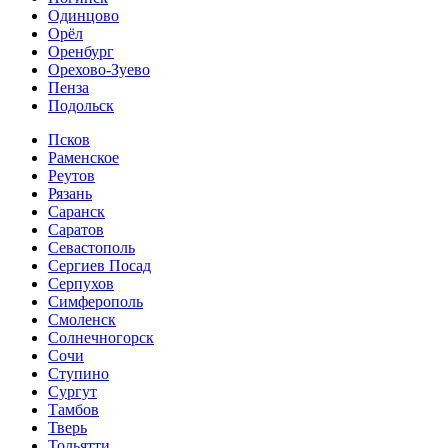
Одинцово
Орёл
Оренбург
Орехово-Зуево
Пенза
Подольск
Псков
Раменское
Реутов
Рязань
Саранск
Саратов
Севастополь
Сергиев Посад
Серпухов
Симферополь
Смоленск
Солнечногорск
Сочи
Ступино
Сургут
Тамбов
Тверь
Тольятти