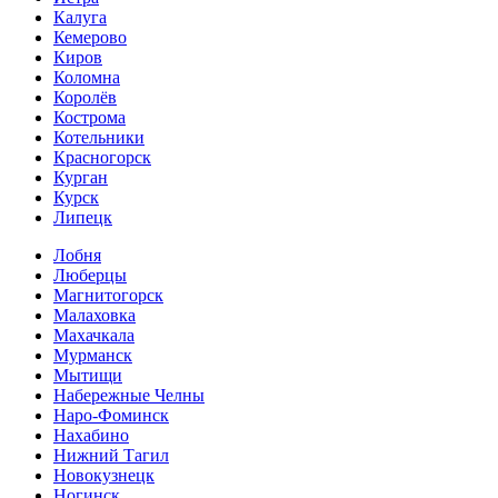
Калуга
Кемерово
Киров
Коломна
Королёв
Кострома
Котельники
Красногорск
Курган
Курск
Липецк
Лобня
Люберцы
Магнитогорск
Малаховка
Махачкала
Мурманск
Мытищи
Набережные Челны
Наро-Фоминск
Нахабино
Нижний Тагил
Новокузнецк
Ногинск