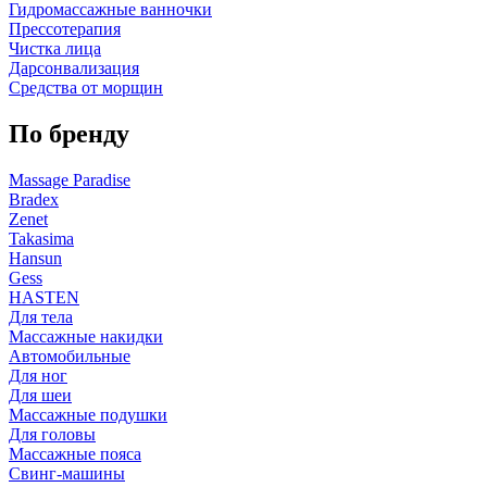
Гидромассажные ванночки
Прессотерапия
Чистка лица
Дарсонвализация
Средства от морщин
По бренду
Massage Paradise
Bradex
Zenet
Takasima
Hansun
Gess
HASTEN
Для тела
Массажные накидки
Автомобильные
Для ног
Для шеи
Массажные подушки
Для головы
Массажные пояса
Свинг-машины