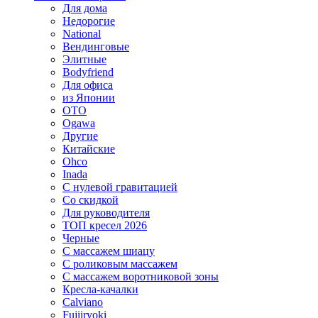
Для дома
Недорогие
National
Вендинговые
Элитные
Bodyfriend
Для офиса
из Японии
OTO
Ogawa
Другие
Китайские
Ohco
Inada
С нулевой гравитацией
Со скидкой
Для руководителя
ТОП кресел 2026
Черные
С массажем шиацу
С роликовым массажем
С массажем воротниковой зоны
Кресла-качалки
Calviano
Fujiiryoki