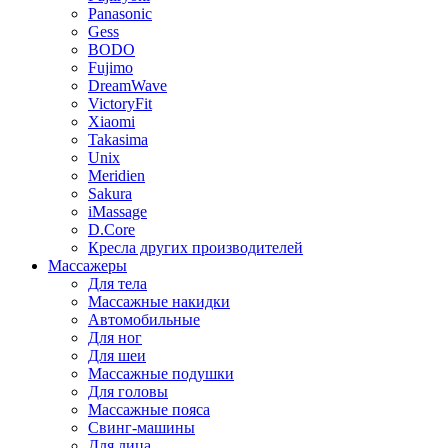
Panasonic
Gess
BODO
Fujimo
DreamWave
VictoryFit
Xiaomi
Takasima
Unix
Meridien
Sakura
iMassage
D.Core
Кресла других производителей
Массажеры
Для тела
Массажные накидки
Автомобильные
Для ног
Для шеи
Массажные подушки
Для головы
Массажные пояса
Свинг-машины
Для лица