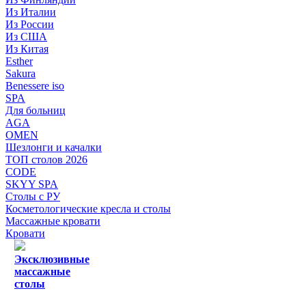
Из Италии
Из России
Из США
Из Китая
Esther
Sakura
Benessere iso
SPA
Для больниц
AGA
OMEN
Шезлонги и качалки
ТОП столов 2026
CODE
SKYY SPA
Столы с РУ
Косметологические кресла и столы
Массажные кровати
Кровати
Эксклюзивные
массажные
столы