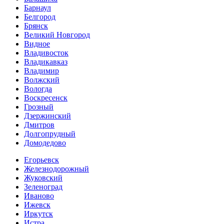
Барнаул
Белгород
Брянск
Великий Новгород
Видное
Владивосток
Владикавказ
Владимир
Волжский
Вологда
Воскресенск
Грозный
Дзержинский
Дмитров
Долгопрудный
Домодедово
Егорьевск
Железнодорожный
Жуковский
Зеленоград
Иваново
Ижевск
Иркутск
Истра