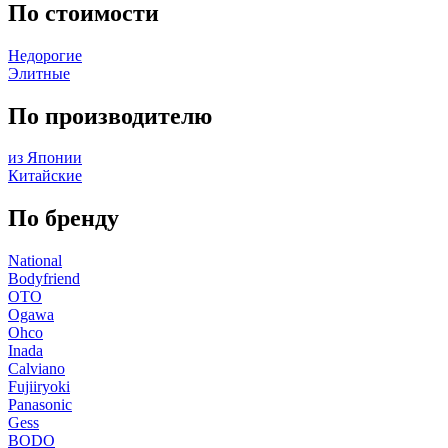
По стоимости
Недорогие
Элитные
По производителю
из Японии
Китайские
По бренду
National
Bodyfriend
OTO
Ogawa
Ohco
Inada
Calviano
Fujiiryoki
Panasonic
Gess
BODO