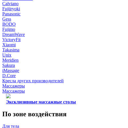
Calviano
Fujiiryoki
Panasonic
Gess
BODO
Fujimo
DreamWave
VictoryFit
Xiaomi
Takasima
Unix
Meridien
Sakura
iMassage
D.Core
Кресла других производителей
Массажеры
Массажеры
Эксклюзивные массажные столы
По зоне воздействия
Для тела