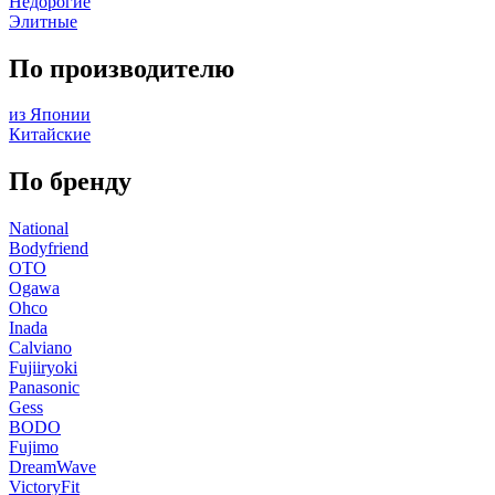
Недорогие
Элитные
По производителю
из Японии
Китайские
По бренду
National
Bodyfriend
OTO
Ogawa
Ohco
Inada
Calviano
Fujiiryoki
Panasonic
Gess
BODO
Fujimo
DreamWave
VictoryFit