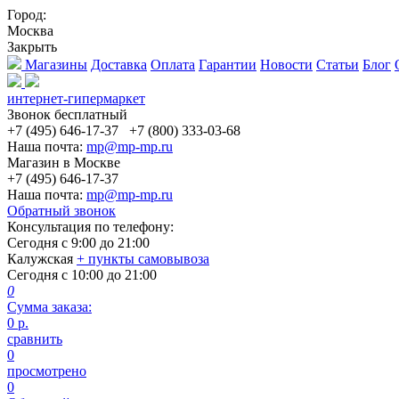
Город:
Москва
Закрыть
Магазины
Доставка
Оплата
Гарантии
Новости
Статьи
Блог
интернет-гипермаркет
Звонок бесплатный
+7 (495) 646-17-37
+7 (800) 333-03-68
Наша почта:
mp@mp-mp.ru
Магазин в Москве
+7 (495) 646-17-37
Наша почта:
mp@mp-mp.ru
Обратный звонок
Консультация по телефону:
Сегодня с
9:00
до
21:00
Калужская
+ пункты самовывоза
Сегодня с
10:00
до
21:00
0
Сумма заказа:
0
р.
сравнить
0
просмотрено
0