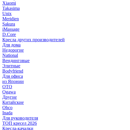
Xiaomi
Takasima
Unix
Meridien
Sakura
iMassage
D.Core
Кресла других производителей
Для дома
Недорогие
National
Вендинговые
Элитные
Bodyfriend
Для офиса
из Японии
OTO
Ogawa
Другие
Китайские
Ohco
Inada
Для руководителя
ТОП кресел 2026
Кресла-качалки