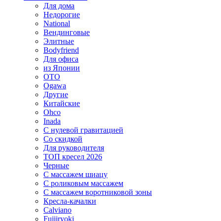
Для дома
Недорогие
National
Вендинговые
Элитные
Bodyfriend
Для офиса
из Японии
OTO
Ogawa
Другие
Китайские
Ohco
Inada
С нулевой гравитацией
Со скидкой
Для руководителя
ТОП кресел 2026
Черные
С массажем шиацу
С роликовым массажем
С массажем воротниковой зоны
Кресла-качалки
Calviano
Fujiiryoki