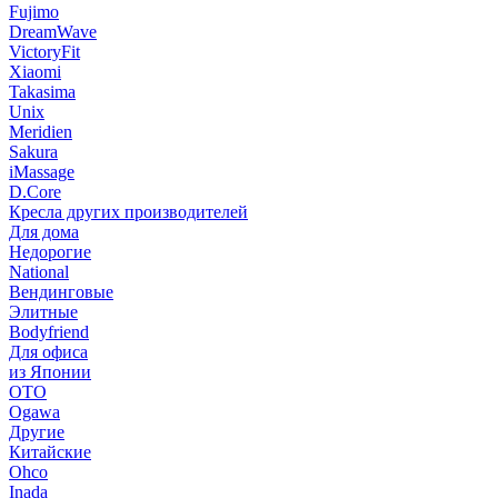
Fujimo
DreamWave
VictoryFit
Xiaomi
Takasima
Unix
Meridien
Sakura
iMassage
D.Core
Кресла других производителей
Для дома
Недорогие
National
Вендинговые
Элитные
Bodyfriend
Для офиса
из Японии
OTO
Ogawa
Другие
Китайские
Ohco
Inada