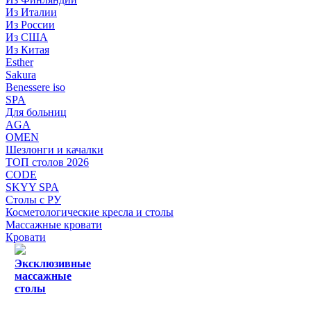
Из Италии
Из России
Из США
Из Китая
Esther
Sakura
Benessere iso
SPA
Для больниц
AGA
OMEN
Шезлонги и качалки
ТОП столов 2026
CODE
SKYY SPA
Столы с РУ
Косметологические кресла и столы
Массажные кровати
Кровати
Эксклюзивные
массажные
столы