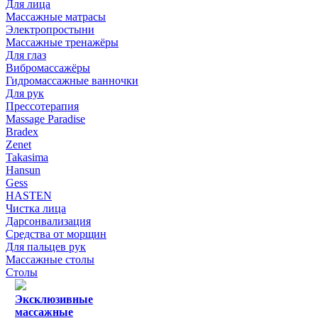
Для лица
Массажные матрасы
Электропростыни
Массажные тренажёры
Для глаз
Вибромассажёры
Гидромассажные ванночки
Для рук
Прессотерапия
Massage Paradise
Bradex
Zenet
Takasima
Hansun
Gess
HASTEN
Чистка лица
Дарсонвализация
Средства от морщин
Для пальцев рук
Массажные столы
Столы
Эксклюзивные
массажные