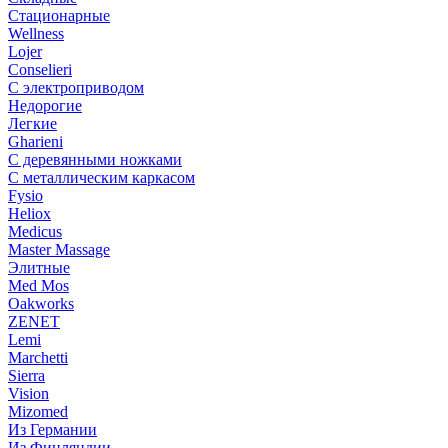
Стационарные
Wellness
Lojer
Conselieri
С электроприводом
Недорогие
Легкие
Gharieni
С деревянными ножками
С металлическим каркасом
Fysio
Heliox
Medicus
Master Massage
Элитные
Med Mos
Oakworks
ZENET
Lemi
Marchetti
Sierra
Vision
Mizomed
Из Германии
Из Финляндии