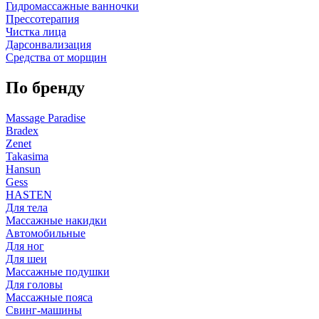
Гидромассажные ванночки
Прессотерапия
Чистка лица
Дарсонвализация
Средства от морщин
По бренду
Massage Paradise
Bradex
Zenet
Takasima
Hansun
Gess
HASTEN
Для тела
Массажные накидки
Автомобильные
Для ног
Для шеи
Массажные подушки
Для головы
Массажные пояса
Свинг-машины