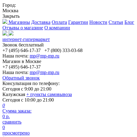
Город:
Москва
Закрыть
Магазины
Доставка
Оплата
Гарантии
Новости
Статьи
Блог
Отзывы о магазине
О компании
интернет-гипермаркет
Звонок бесплатный
+7 (495) 646-17-37
+7 (800) 333-03-68
Наша почта:
mp@mp-mp.ru
Магазин в Москве
+7 (495) 646-17-37
Наша почта:
mp@mp-mp.ru
Обратный звонок
Консультация по телефону:
Сегодня с
9:00
до
21:00
Калужская
+ пункты самовывоза
Сегодня с
10:00
до
21:00
0
Сумма заказа:
0
р.
сравнить
0
просмотрено