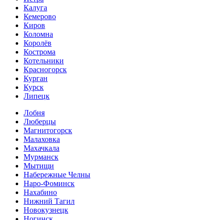
Калуга
Кемерово
Киров
Коломна
Королёв
Кострома
Котельники
Красногорск
Курган
Курск
Липецк
Лобня
Люберцы
Магнитогорск
Малаховка
Махачкала
Мурманск
Мытищи
Набережные Челны
Наро-Фоминск
Нахабино
Нижний Тагил
Новокузнецк
Ногинск