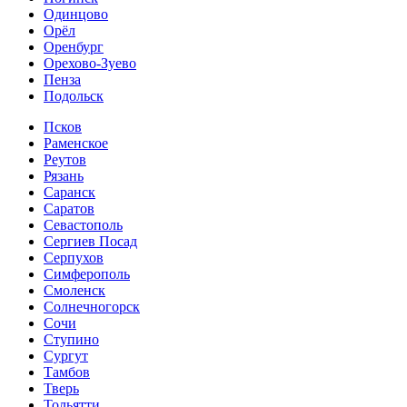
Одинцово
Орёл
Оренбург
Орехово-Зуево
Пенза
Подольск
Псков
Раменское
Реутов
Рязань
Саранск
Саратов
Севастополь
Сергиев Посад
Серпухов
Симферополь
Смоленск
Солнечногорск
Сочи
Ступино
Сургут
Тамбов
Тверь
Тольятти