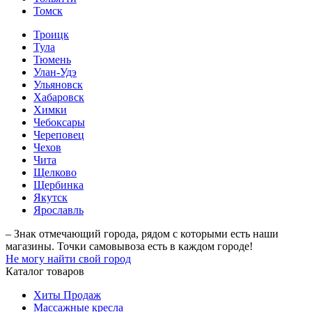
Томск
Троицк
Тула
Тюмень
Улан-Удэ
Ульяновск
Хабаровск
Химки
Чебоксары
Череповец
Чехов
Чита
Щелково
Щербинка
Якутск
Ярославль
– Знак отмечающий города, рядом с которыми есть наши
магазины. Точки самовывоза есть в каждом городе!
Не могу найти свой город
Каталог товаров
Хиты Продаж
Массажные кресла