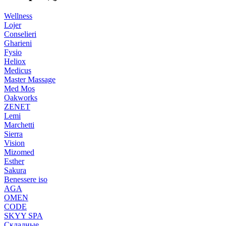
Wellness
Lojer
Conselieri
Gharieni
Fysio
Heliox
Medicus
Master Massage
Med Mos
Oakworks
ZENET
Lemi
Marchetti
Sierra
Vision
Mizomed
Esther
Sakura
Benessere iso
AGA
OMEN
CODE
SKYY SPA
Складные