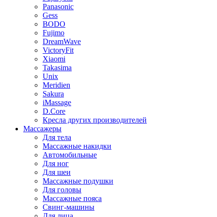
Panasonic
Gess
BODO
Fujimo
DreamWave
VictoryFit
Xiaomi
Takasima
Unix
Meridien
Sakura
iMassage
D.Core
Кресла других производителей
Массажеры
Для тела
Массажные накидки
Автомобильные
Для ног
Для шеи
Массажные подушки
Для головы
Массажные пояса
Свинг-машины
Для лица