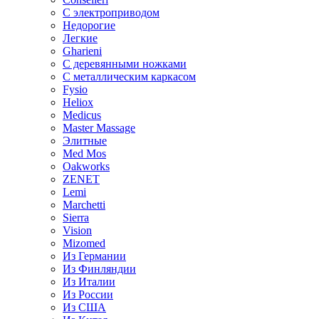
С электроприводом
Недорогие
Легкие
Gharieni
С деревянными ножками
С металлическим каркасом
Fysio
Heliox
Medicus
Master Massage
Элитные
Med Mos
Oakworks
ZENET
Lemi
Marchetti
Sierra
Vision
Mizomed
Из Германии
Из Финляндии
Из Италии
Из России
Из США