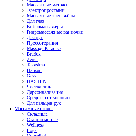
Массажные матрасы
Электропростыни
Массажные тренажёры
Для глаз
Вибромассажёры
Гидромассажные ванночки
Для рук
Прессотерапия
Massage Paradise
Bradex
Zenet
Takasima
Hansun
Gess
HASTEN
Чистка лица
Дарсонвализация
Средства от морщин
Для пальцев рук
Массажные столы
Складные
Стационарные
Wellness
Lojer
Conselieri