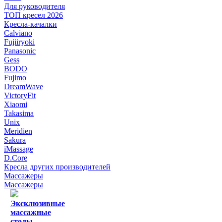
Для руководителя
ТОП кресел 2026
Кресла-качалки
Calviano
Fujiiryoki
Panasonic
Gess
BODO
Fujimo
DreamWave
VictoryFit
Xiaomi
Takasima
Unix
Meridien
Sakura
iMassage
D.Core
Кресла других производителей
Массажеры
Массажеры
Эксклюзивные
массажные
столы