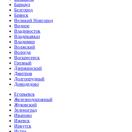
Барнаул
Белгород
Брянск
Великий Новгород
Видное
Владивосток
Владикавказ
Владимир
Волжский
Вологда
Воскресенск
Грозный
Дзержинский
Дмитров
Долгопрудный
Домодедово
Егорьевск
Железнодорожный
Жуковский
Зеленоград
Иваново
Ижевск
Иркутск
Истра