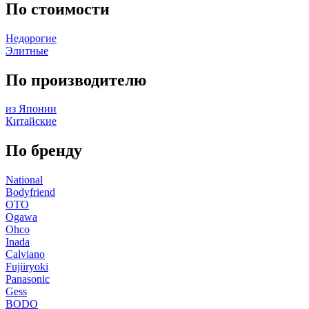
По стоимости
Недорогие
Элитные
По производителю
из Японии
Китайские
По бренду
National
Bodyfriend
OTO
Ogawa
Ohco
Inada
Calviano
Fujiiryoki
Panasonic
Gess
BODO