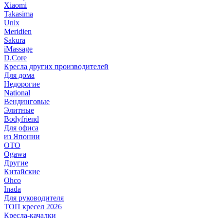
Xiaomi
Takasima
Unix
Meridien
Sakura
iMassage
D.Core
Кресла других производителей
Для дома
Недорогие
National
Вендинговые
Элитные
Bodyfriend
Для офиса
из Японии
OTO
Ogawa
Другие
Китайские
Ohco
Inada
Для руководителя
ТОП кресел 2026
Кресла-качалки