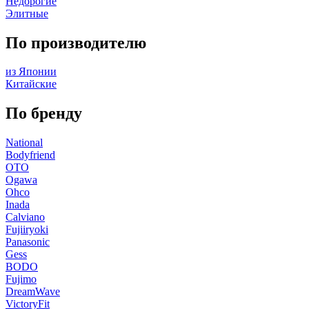
Недорогие
Элитные
По производителю
из Японии
Китайские
По бренду
National
Bodyfriend
OTO
Ogawa
Ohco
Inada
Calviano
Fujiiryoki
Panasonic
Gess
BODO
Fujimo
DreamWave
VictoryFit