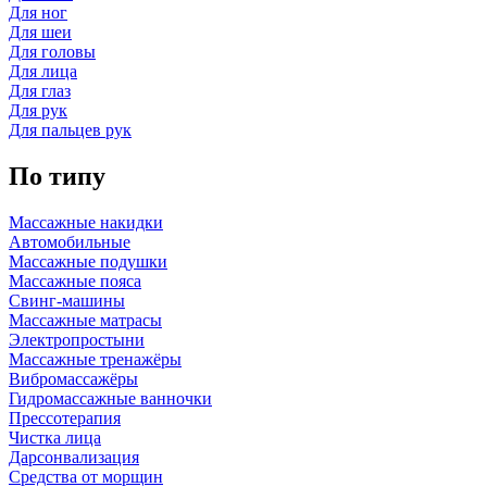
Для ног
Для шеи
Для головы
Для лица
Для глаз
Для рук
Для пальцев рук
По типу
Массажные накидки
Автомобильные
Массажные подушки
Массажные пояса
Свинг-машины
Массажные матрасы
Электропростыни
Массажные тренажёры
Вибромассажёры
Гидромассажные ванночки
Прессотерапия
Чистка лица
Дарсонвализация
Средства от морщин