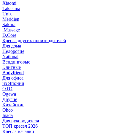
Xiaomi
Takasima
Unix
Meridien
Sakura
iMassage
D.Core
Кресла других производителей
Для дома
Недорогие
National
Вендинговые
Элитные
Bodyfriend
Для офиса
из Японии
OTO
Ogawa
Другие
Китайские
Ohco
Inada
Для руководителя
ТОП кресел 2026
Кресла-качалки