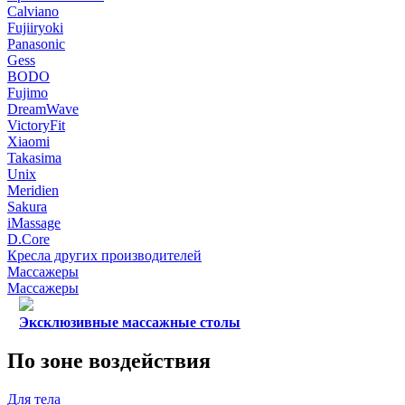
Calviano
Fujiiryoki
Panasonic
Gess
BODO
Fujimo
DreamWave
VictoryFit
Xiaomi
Takasima
Unix
Meridien
Sakura
iMassage
D.Core
Кресла других производителей
Массажеры
Массажеры
Эксклюзивные массажные столы
По зоне воздействия
Для тела