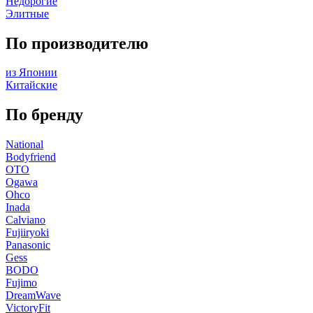
Недорогие
Элитные
По производителю
из Японии
Китайские
По бренду
National
Bodyfriend
OTO
Ogawa
Ohco
Inada
Calviano
Fujiiryoki
Panasonic
Gess
BODO
Fujimo
DreamWave
VictoryFit