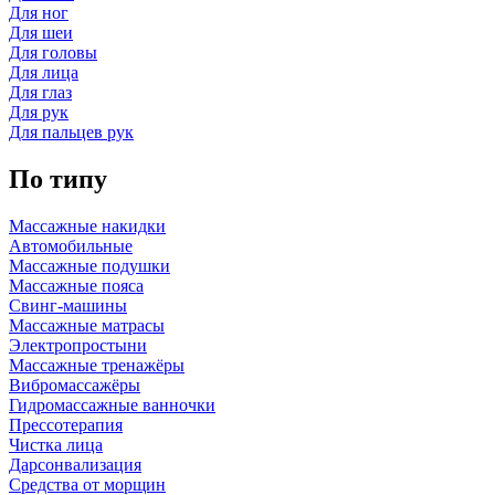
Для ног
Для шеи
Для головы
Для лица
Для глаз
Для рук
Для пальцев рук
По типу
Массажные накидки
Автомобильные
Массажные подушки
Массажные пояса
Свинг-машины
Массажные матрасы
Электропростыни
Массажные тренажёры
Вибромассажёры
Гидромассажные ванночки
Прессотерапия
Чистка лица
Дарсонвализация
Средства от морщин