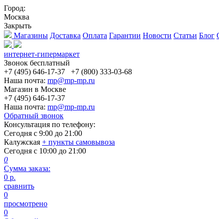
Город:
Москва
Закрыть
Магазины
Доставка
Оплата
Гарантии
Новости
Статьи
Блог
интернет-гипермаркет
Звонок бесплатный
+7 (495) 646-17-37
+7 (800) 333-03-68
Наша почта:
mp@mp-mp.ru
Магазин в Москве
+7 (495) 646-17-37
Наша почта:
mp@mp-mp.ru
Обратный звонок
Консультация по телефону:
Сегодня с
9:00
до
21:00
Калужская
+ пункты самовывоза
Сегодня с
10:00
до
21:00
0
Сумма заказа:
0
р.
сравнить
0
просмотрено
0