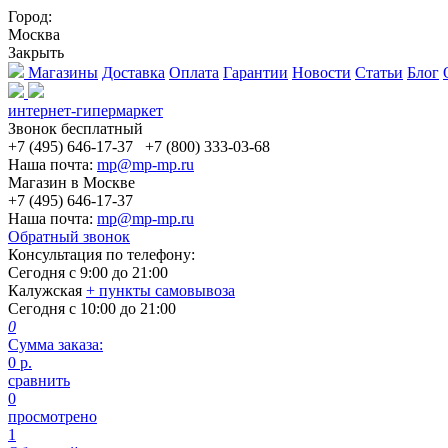
Город:
Москва
Закрыть
Магазины
Доставка
Оплата
Гарантии
Новости
Статьи
Блог
интернет-гипермаркет
Звонок бесплатный
+7 (495) 646-17-37
+7 (800) 333-03-68
Наша почта:
mp@mp-mp.ru
Магазин в Москве
+7 (495) 646-17-37
Наша почта:
mp@mp-mp.ru
Обратный звонок
Консультация по телефону:
Сегодня с
9:00
до
21:00
Калужская
+ пункты самовывоза
Сегодня с
10:00
до
21:00
0
Сумма заказа:
0
р.
сравнить
0
просмотрено
1