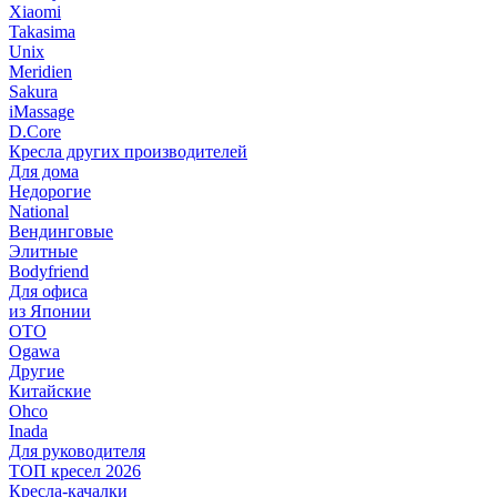
Xiaomi
Takasima
Unix
Meridien
Sakura
iMassage
D.Core
Кресла других производителей
Для дома
Недорогие
National
Вендинговые
Элитные
Bodyfriend
Для офиса
из Японии
OTO
Ogawa
Другие
Китайские
Ohco
Inada
Для руководителя
ТОП кресел 2026
Кресла-качалки