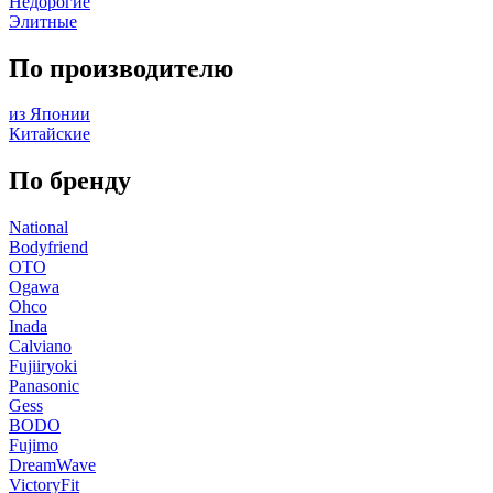
Недорогие
Элитные
По производителю
из Японии
Китайские
По бренду
National
Bodyfriend
OTO
Ogawa
Ohco
Inada
Calviano
Fujiiryoki
Panasonic
Gess
BODO
Fujimo
DreamWave
VictoryFit