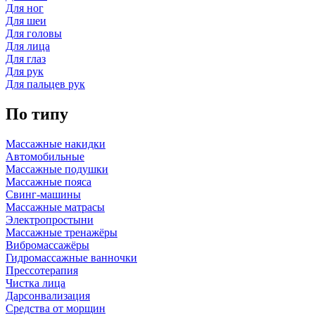
Для ног
Для шеи
Для головы
Для лица
Для глаз
Для рук
Для пальцев рук
По типу
Массажные накидки
Автомобильные
Массажные подушки
Массажные пояса
Свинг-машины
Массажные матрасы
Электропростыни
Массажные тренажёры
Вибромассажёры
Гидромассажные ванночки
Прессотерапия
Чистка лица
Дарсонвализация
Средства от морщин