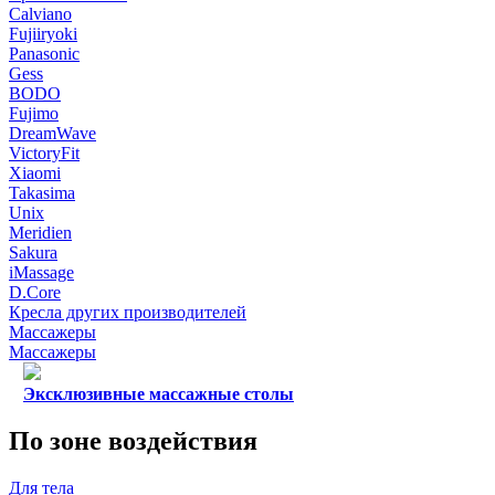
Calviano
Fujiiryoki
Panasonic
Gess
BODO
Fujimo
DreamWave
VictoryFit
Xiaomi
Takasima
Unix
Meridien
Sakura
iMassage
D.Core
Кресла других производителей
Массажеры
Массажеры
Эксклюзивные массажные столы
По зоне воздействия
Для тела