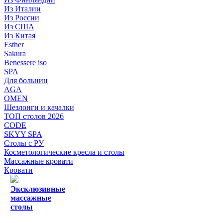
Из Италии
Из России
Из США
Из Китая
Esther
Sakura
Benessere iso
SPA
Для больниц
AGA
OMEN
Шезлонги и качалки
ТОП столов 2026
CODE
SKYY SPA
Столы с РУ
Косметологические кресла и столы
Массажные кровати
Кровати
Эксклюзивные
массажные
столы