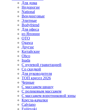
Для дома
Недорогие
National
Вендинговые
Элитные
Bodyfriend
Для офиса
из Японии
OTO
Ogawa
Другие
Китайские
Ohco
Inada
С нулевой гравитацией
Со скидкой
Для руководителя
ТОП кресел 2026
Черные
С массажем шиацу
С роликовым массажем
С массажем воротниковой зоны
Кресла-качалки
Calviano
Fujiiryoki