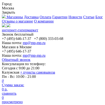
Город:
Москва
Закрыть
Магазины
Доставка
Оплата
Гарантии
Новости
Статьи
Блог
Отзывы о магазине
О компании
интернет-гипермаркет
Звонок бесплатный
+7 (495) 646-17-37
+7 (800) 333-03-68
Наша почта:
mp@mp-mp.ru
Магазин в Москве
+7 (495) 646-17-37
Наша почта:
mp@mp-mp.ru
Обратный звонок
Консультация по телефону:
Сегодня с
9:00
до
21:00
Калужская
+ пункты самовывоза
Пн - Вс
: 10:00 - 21:00
0
Сумма заказа:
0
р.
сравнить
0
просмотрено