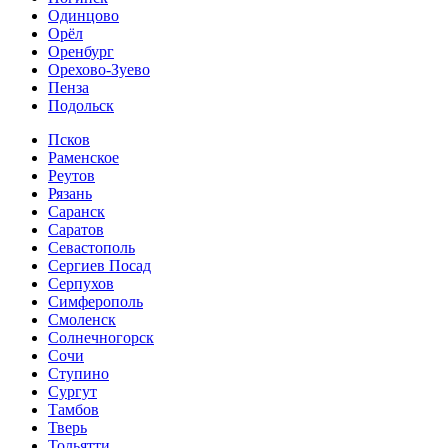
Одинцово
Орёл
Оренбург
Орехово-Зуево
Пенза
Подольск
Псков
Раменское
Реутов
Рязань
Саранск
Саратов
Севастополь
Сергиев Посад
Серпухов
Симферополь
Смоленск
Солнечногорск
Сочи
Ступино
Сургут
Тамбов
Тверь
Тольятти