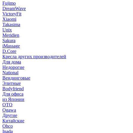
Fujimo
DreamWave
VictoryFit
Xiaomi
Takasima
Unix
Meridien
Sakura
iMassage
D.Core
Кресла других производителей
Для дома
Недорогие
National
Вендинговые
Элитные
Bodyfriend
Для офиса
из Японии
OTO
Ogawa
Другие
Китайские
Ohco
Inada