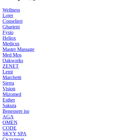
Wellness
Lojer
Conselieri
Gharieni
Fysio
Heliox
Medicus
Master Massage
Med Mos
Oakworks
ZENET
Lemi
Marchetti
Sierra
Vision
Mizomed
Esther
Sakura
Benessere iso
AGA
OMEN
CODE
SKYY SPA
Складные