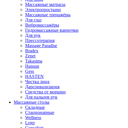
Массажные матрасы
Электропростыни
Массажные тренажёры
Для глаз
Вибромассажёры
Гидромассажные ванночки
Для рук
Прессотерапия
Massage Paradise
Bradex
Zenet
Takasima
Hansun
Gess
HASTEN
Чистка лица
Дарсонвализация
Средства от морщин
Для пальцев рук
Массажные столы
Складные
Стационарные
Wellness
Lojer
Conselieri