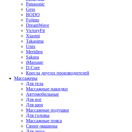
Panasonic
Gess
BODO
Fujimo
DreamWave
VictoryFit
Xiaomi
Takasima
Unix
Meridien
Sakura
iMassage
D.Core
Кресла других производителей
Массажеры
Для тела
Массажные накидки
Автомобильные
Для ног
Для шеи
Массажные подушки
Для головы
Массажные пояса
Свинг-машины
Для лица