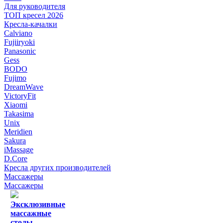
Для руководителя
ТОП кресел 2026
Кресла-качалки
Calviano
Fujiiryoki
Panasonic
Gess
BODO
Fujimo
DreamWave
VictoryFit
Xiaomi
Takasima
Unix
Meridien
Sakura
iMassage
D.Core
Кресла других производителей
Массажеры
Массажеры
Эксклюзивные
массажные
столы