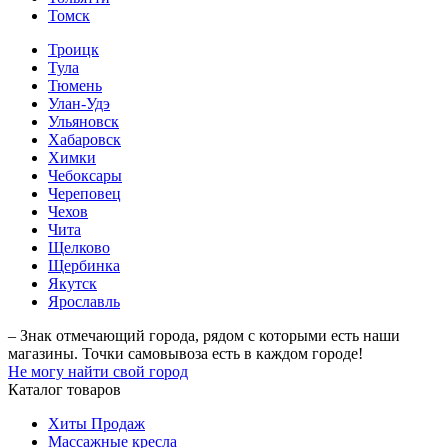
Томск
Троицк
Тула
Тюмень
Улан-Удэ
Ульяновск
Хабаровск
Химки
Чебоксары
Череповец
Чехов
Чита
Щелково
Щербинка
Якутск
Ярославль
– Знак отмечающий города, рядом с которыми есть наши
магазины. Точки самовывоза есть в каждом городе!
Не могу найти свой город
Каталог товаров
Хиты Продаж
Массажные кресла