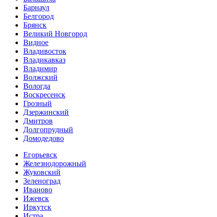
Барнаул
Белгород
Брянск
Великий Новгород
Видное
Владивосток
Владикавказ
Владимир
Волжский
Вологда
Воскресенск
Грозный
Дзержинский
Дмитров
Долгопрудный
Домодедово
Егорьевск
Железнодорожный
Жуковский
Зеленоград
Иваново
Ижевск
Иркутск
Истра