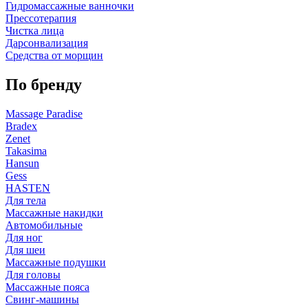
Гидромассажные ванночки
Прессотерапия
Чистка лица
Дарсонвализация
Средства от морщин
По бренду
Massage Paradise
Bradex
Zenet
Takasima
Hansun
Gess
HASTEN
Для тела
Массажные накидки
Автомобильные
Для ног
Для шеи
Массажные подушки
Для головы
Массажные пояса
Свинг-машины