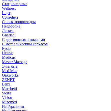
Стационарные
Wellness
Lojer
Conselieri
С электроприводом
Недорогие
Легкие
Gharieni
С деревянными ножками
С металлическим каркасом
Fysio
Heliox
Medicus
Master Massage
Элитные
Med Mos
Oakworks
ZENET
Lemi
Marchetti
Sierra
Vision
Mizomed
Из Германии
Из Финляндии