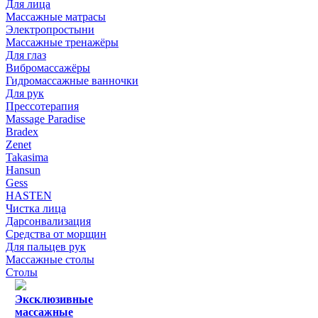
Для лица
Массажные матрасы
Электропростыни
Массажные тренажёры
Для глаз
Вибромассажёры
Гидромассажные ванночки
Для рук
Прессотерапия
Massage Paradise
Bradex
Zenet
Takasima
Hansun
Gess
HASTEN
Чистка лица
Дарсонвализация
Средства от морщин
Для пальцев рук
Массажные столы
Столы
Эксклюзивные
массажные