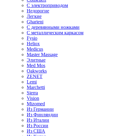
С электроприводом
Недорогие
Легкие
Gharieni
С деревянными ножками
С металлическим каркасом
Fysio
Heliox
Medicus
Master Massage
Элитные
Med Mos
Oakworks
ZENET
Lemi
Marchetti
Sierra
Vision
Mizomed
Из Германии
Из Финляндии
Из Италии
Из России
Из США