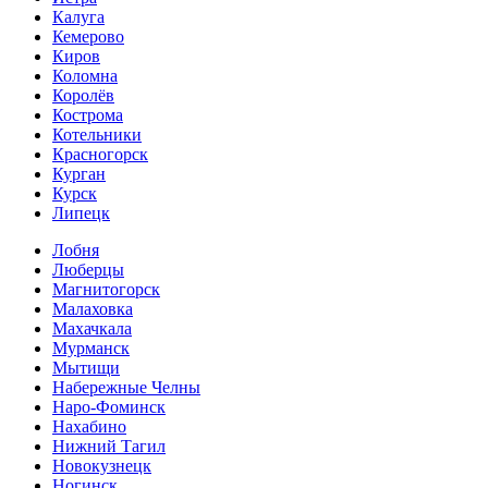
Калуга
Кемерово
Киров
Коломна
Королёв
Кострома
Котельники
Красногорск
Курган
Курск
Липецк
Лобня
Люберцы
Магнитогорск
Малаховка
Махачкала
Мурманск
Мытищи
Набережные Челны
Наро-Фоминск
Нахабино
Нижний Тагил
Новокузнецк
Ногинск