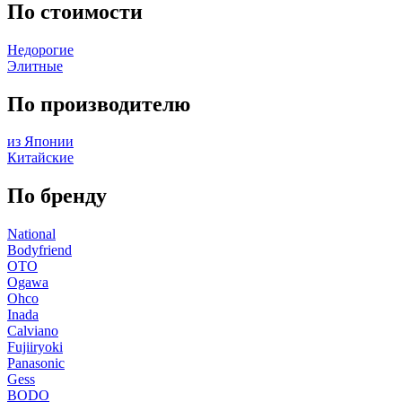
По стоимости
Недорогие
Элитные
По производителю
из Японии
Китайские
По бренду
National
Bodyfriend
OTO
Ogawa
Ohco
Inada
Calviano
Fujiiryoki
Panasonic
Gess
BODO