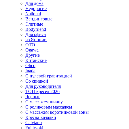
Для дома
Недорогие
National
Вендинговые
Элитные
Bodyfriend
Для офиса
из Японии
OTO
Ogawa
Другие
Китайские
Ohco
Inada
С нулевой гравитацией
Со скидкой
Для руководителя
ТОП кресел 2026
Черные
С массажем шиацу
С роликовым массажем
С массажем воротниковой зоны
Кресла-качалки
Calviano
Fujiiryoki