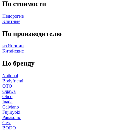
По стоимости
Недорогие
Элитные
По производителю
из Японии
Китайские
По бренду
National
Bodyfriend
OTO
Ogawa
Ohco
Inada
Calviano
Fujiiryoki
Panasonic
Gess
BODO