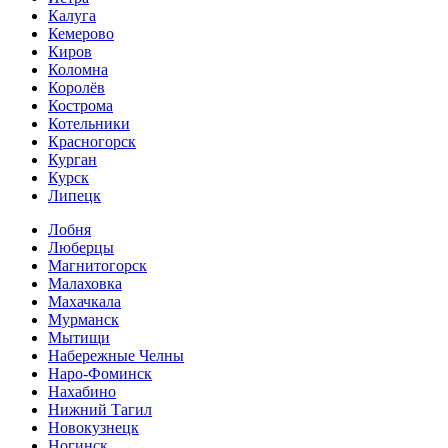
Калуга
Кемерово
Киров
Коломна
Королёв
Кострома
Котельники
Красногорск
Курган
Курск
Липецк
Лобня
Люберцы
Магнитогорск
Малаховка
Махачкала
Мурманск
Мытищи
Набережные Челны
Наро-Фоминск
Нахабино
Нижний Тагил
Новокузнецк
Ногинск