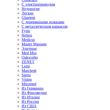
С электроприводом
Недорогие
Легкие
Gharieni
С деревянными ножками
С металлическим каркасом
Fysio
Heliox
Medicus
Master Massage
Элитные
Med Mos
Oakworks
ZENET
Lemi
Marchetti
Sierra
Vision
Mizomed
Из Германии
Из Финляндии
Из Италии
Из России
Из США