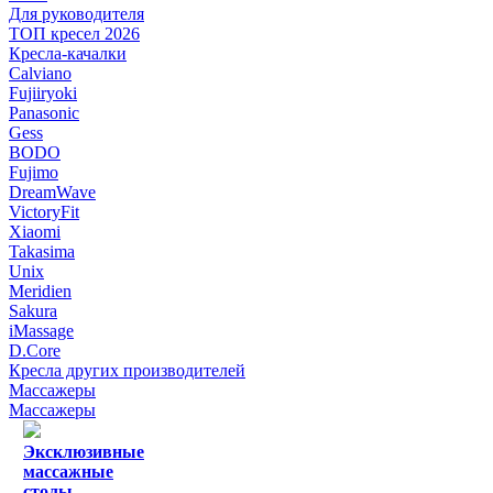
Для руководителя
ТОП кресел 2026
Кресла-качалки
Calviano
Fujiiryoki
Panasonic
Gess
BODO
Fujimo
DreamWave
VictoryFit
Xiaomi
Takasima
Unix
Meridien
Sakura
iMassage
D.Core
Кресла других производителей
Массажеры
Массажеры
Эксклюзивные
массажные
столы