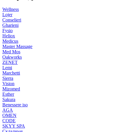
Wellness
Lojer
Conselieri
Gharieni
Fysio
Heliox
Medicus
Master Massage
Med Mos
Oakworks
ZENET
Lemi
Marchetti
Sierra
Vision
Mizomed
Esther
Sakura
Benessere iso
AGA
OMEN
CODE
SKYY SPA
Складные