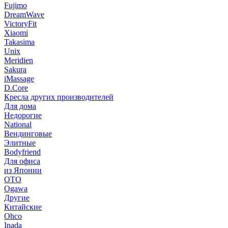
Fujimo
DreamWave
VictoryFit
Xiaomi
Takasima
Unix
Meridien
Sakura
iMassage
D.Core
Кресла других производителей
Для дома
Недорогие
National
Вендинговые
Элитные
Bodyfriend
Для офиса
из Японии
OTO
Ogawa
Другие
Китайские
Ohco
Inada