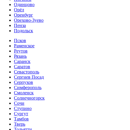
Одинцово
Орёл
Оренбург
Орехово-Зуево
Пенза
Подольск
Псков
Раменское
Реутов
Рязань
Саранск
Саратов
Севастополь
Сергиев Посад
Серпухов
Симферополь
Смоленск
Солнечногорск
Сочи
Ступино
Сургут
Тамбов
Тверь
Тольятти