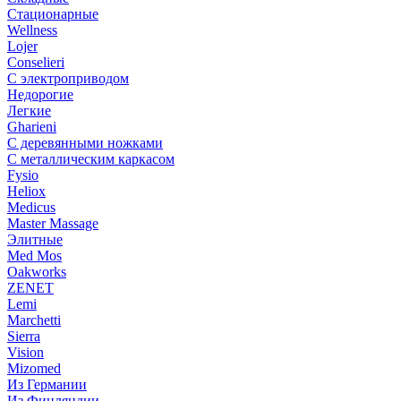
Стационарные
Wellness
Lojer
Conselieri
С электроприводом
Недорогие
Легкие
Gharieni
С деревянными ножками
С металлическим каркасом
Fysio
Heliox
Medicus
Master Massage
Элитные
Med Mos
Oakworks
ZENET
Lemi
Marchetti
Sierra
Vision
Mizomed
Из Германии
Из Финляндии