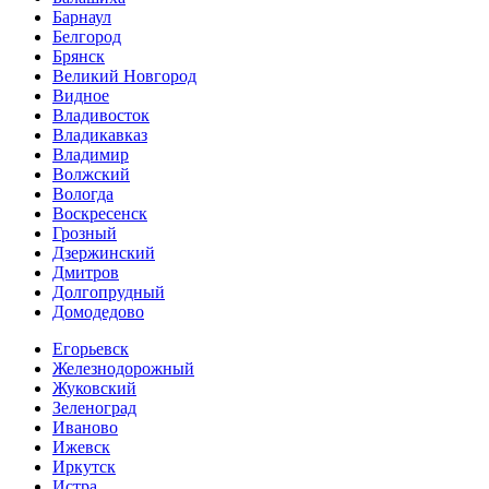
Барнаул
Белгород
Брянск
Великий Новгород
Видное
Владивосток
Владикавказ
Владимир
Волжский
Вологда
Воскресенск
Грозный
Дзержинский
Дмитров
Долгопрудный
Домодедово
Егорьевск
Железнодорожный
Жуковский
Зеленоград
Иваново
Ижевск
Иркутск
Истра