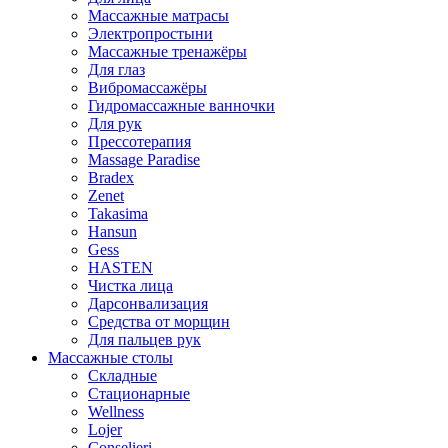
Массажные матрасы
Электропростыни
Массажные тренажёры
Для глаз
Вибромассажёры
Гидромассажные ванночки
Для рук
Прессотерапия
Massage Paradise
Bradex
Zenet
Takasima
Hansun
Gess
HASTEN
Чистка лица
Дарсонвализация
Средства от морщин
Для пальцев рук
Массажные столы
Складные
Стационарные
Wellness
Lojer
Conselieri