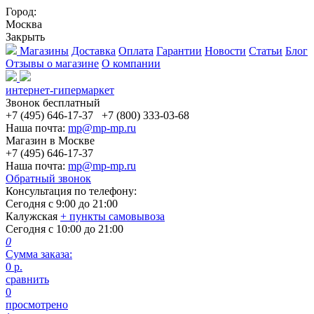
Город:
Москва
Закрыть
Магазины
Доставка
Оплата
Гарантии
Новости
Статьи
Блог
Отзывы о магазине
О компании
интернет-гипермаркет
Звонок бесплатный
+7 (495) 646-17-37
+7 (800) 333-03-68
Наша почта:
mp@mp-mp.ru
Магазин в Москве
+7 (495) 646-17-37
Наша почта:
mp@mp-mp.ru
Обратный звонок
Консультация по телефону:
Сегодня с
9:00
до
21:00
Калужская
+ пункты самовывоза
Сегодня с
10:00
до
21:00
0
Сумма заказа:
0
р.
сравнить
0
просмотрено