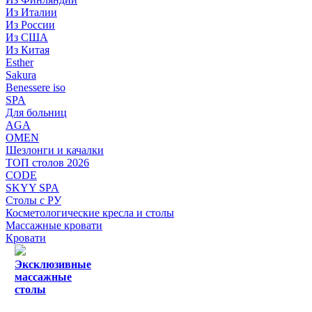
Из Италии
Из России
Из США
Из Китая
Esther
Sakura
Benessere iso
SPA
Для больниц
AGA
OMEN
Шезлонги и качалки
ТОП столов 2026
CODE
SKYY SPA
Столы с РУ
Косметологические кресла и столы
Массажные кровати
Кровати
Эксклюзивные
массажные
столы