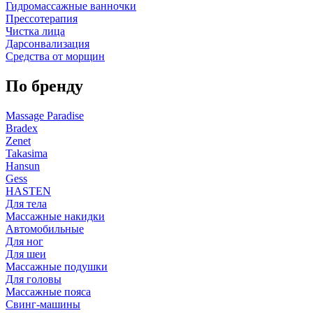
Гидромассажные ванночки
Прессотерапия
Чистка лица
Дарсонвализация
Средства от морщин
По бренду
Massage Paradise
Bradex
Zenet
Takasima
Hansun
Gess
HASTEN
Для тела
Массажные накидки
Автомобильные
Для ног
Для шеи
Массажные подушки
Для головы
Массажные пояса
Свинг-машины