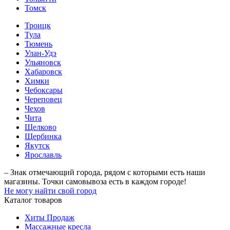
Томск
Троицк
Тула
Тюмень
Улан-Удэ
Ульяновск
Хабаровск
Химки
Чебоксары
Череповец
Чехов
Чита
Щелково
Щербинка
Якутск
Ярославль
– Знак отмечающий города, рядом с которыми есть наши
магазины. Точки самовывоза есть в каждом городе!
Не могу найти свой город
Каталог товаров
Хиты Продаж
Массажные кресла