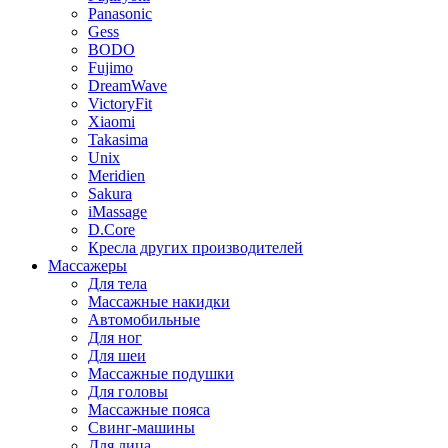
Panasonic
Gess
BODO
Fujimo
DreamWave
VictoryFit
Xiaomi
Takasima
Unix
Meridien
Sakura
iMassage
D.Core
Кресла других производителей
Массажеры
Для тела
Массажные накидки
Автомобильные
Для ног
Для шеи
Массажные подушки
Для головы
Массажные пояса
Свинг-машины
Для лица