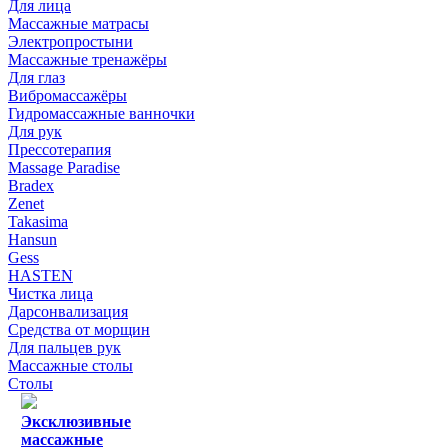
Для лица
Массажные матрасы
Электропростыни
Массажные тренажёры
Для глаз
Вибромассажёры
Гидромассажные ванночки
Для рук
Прессотерапия
Massage Paradise
Bradex
Zenet
Takasima
Hansun
Gess
HASTEN
Чистка лица
Дарсонвализация
Средства от морщин
Для пальцев рук
Массажные столы
Столы
Эксклюзивные
массажные