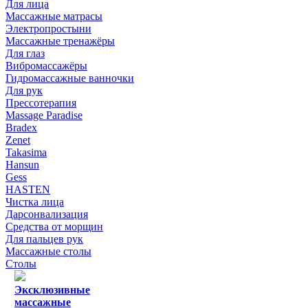
Для лица
Массажные матрасы
Электропростыни
Массажные тренажёры
Для глаз
Вибромассажёры
Гидромассажные ванночки
Для рук
Прессотерапия
Massage Paradise
Bradex
Zenet
Takasima
Hansun
Gess
HASTEN
Чистка лица
Дарсонвализация
Средства от морщин
Для пальцев рук
Массажные столы
Столы
Эксклюзивные
массажные