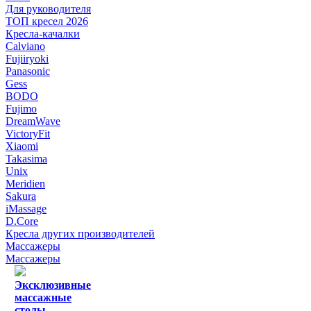
Для руководителя
ТОП кресел 2026
Кресла-качалки
Calviano
Fujiiryoki
Panasonic
Gess
BODO
Fujimo
DreamWave
VictoryFit
Xiaomi
Takasima
Unix
Meridien
Sakura
iMassage
D.Core
Кресла других производителей
Массажеры
Массажеры
Эксклюзивные
массажные
столы