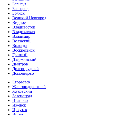
Барнаул
Белгород
Брянск
Великий Новгород
Видное
Владивосток
Владикавказ
Владимир
Волжский
Вологда
Воскресенск
Грозный
Дзержинский
Дмитров
Долгопрудный
Домодедово
Егорьевск
Железнодорожный
Жуковский
Зеленоград
Иваново
Ижевск
Иркутск
Истра