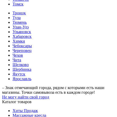
Томск
Троицк
Тула
Тюмень
Улан-Удэ
Ульяновск
Хабаровск
Химки
Чебоксары
Череповец
Чехов
Чита
Щелково
Щербинка
Якутск
Ярославль
– Знак отмечающий города, рядом с которыми есть наши
магазины. Точки самовывоза есть в каждом городе!
Не могу найти свой город
Каталог товаров
Хиты Продаж
Массажные кресла