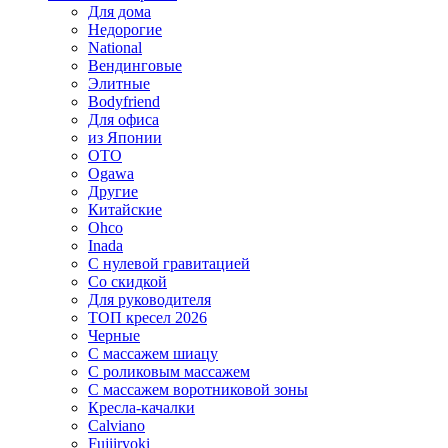
Для дома
Недорогие
National
Вендинговые
Элитные
Bodyfriend
Для офиса
из Японии
OTO
Ogawa
Другие
Китайские
Ohco
Inada
С нулевой гравитацией
Со скидкой
Для руководителя
ТОП кресел 2026
Черные
С массажем шиацу
С роликовым массажем
С массажем воротниковой зоны
Кресла-качалки
Calviano
Fujiiryoki