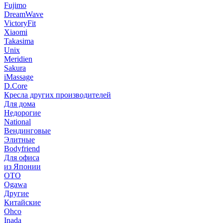
Fujimo
DreamWave
VictoryFit
Xiaomi
Takasima
Unix
Meridien
Sakura
iMassage
D.Core
Кресла других производителей
Для дома
Недорогие
National
Вендинговые
Элитные
Bodyfriend
Для офиса
из Японии
OTO
Ogawa
Другие
Китайские
Ohco
Inada