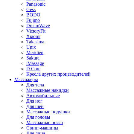
Panasonic
Gess
BODO
Fujimo
DreamWave
VictoryFit
Xiaomi
Takasima
Unix
Meridien
Sakura
iMassage
D.Core
Кресла других производителей
Массажеры
Для тела
Массажные накидки
Автомобильные
Для ног
Для шеи
Массажные подушки
Для головы
Массажные пояса
Свинг-машины
Для лица