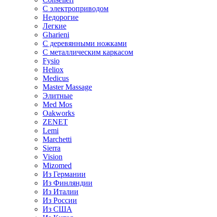
С электроприводом
Недорогие
Легкие
Gharieni
С деревянными ножками
С металлическим каркасом
Fysio
Heliox
Medicus
Master Massage
Элитные
Med Mos
Oakworks
ZENET
Lemi
Marchetti
Sierra
Vision
Mizomed
Из Германии
Из Финляндии
Из Италии
Из России
Из США