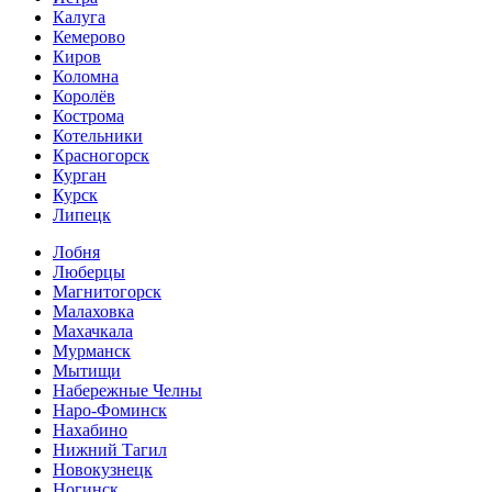
Калуга
Кемерово
Киров
Коломна
Королёв
Кострома
Котельники
Красногорск
Курган
Курск
Липецк
Лобня
Люберцы
Магнитогорск
Малаховка
Махачкала
Мурманск
Мытищи
Набережные Челны
Наро-Фоминск
Нахабино
Нижний Тагил
Новокузнецк
Ногинск