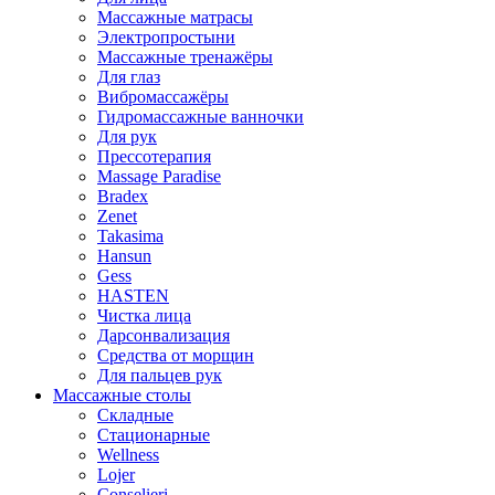
Массажные матрасы
Электропростыни
Массажные тренажёры
Для глаз
Вибромассажёры
Гидромассажные ванночки
Для рук
Прессотерапия
Massage Paradise
Bradex
Zenet
Takasima
Hansun
Gess
HASTEN
Чистка лица
Дарсонвализация
Средства от морщин
Для пальцев рук
Массажные столы
Складные
Стационарные
Wellness
Lojer
Conselieri