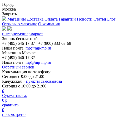
Город:
Москва
Закрыть
Магазины
Доставка
Оплата
Гарантии
Новости
Статьи
Блог
Отзывы о магазине
О компании
интернет-гипермаркет
Звонок бесплатный
+7 (495) 646-17-37
+7 (800) 333-03-68
Наша почта:
mp@mp-mp.ru
Магазин в Москве
+7 (495) 646-17-37
Наша почта:
mp@mp-mp.ru
Обратный звонок
Консультация по телефону:
Сегодня с
9:00
до
21:00
Калужская
+ пункты самовывоза
Сегодня с
10:00
до
21:00
0
Сумма заказа:
0
р.
сравнить
0
просмотрено