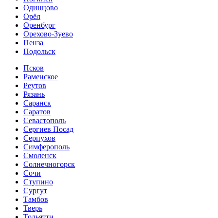
Одинцово
Орёл
Оренбург
Орехово-Зуево
Пенза
Подольск
Псков
Раменское
Реутов
Рязань
Саранск
Саратов
Севастополь
Сергиев Посад
Серпухов
Симферополь
Смоленск
Солнечногорск
Сочи
Ступино
Сургут
Тамбов
Тверь
Тольятти