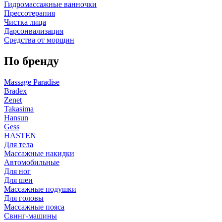
Гидромассажные ванночки
Прессотерапия
Чистка лица
Дарсонвализация
Средства от морщин
По бренду
Massage Paradise
Bradex
Zenet
Takasima
Hansun
Gess
HASTEN
Для тела
Массажные накидки
Автомобильные
Для ног
Для шеи
Массажные подушки
Для головы
Массажные пояса
Свинг-машины