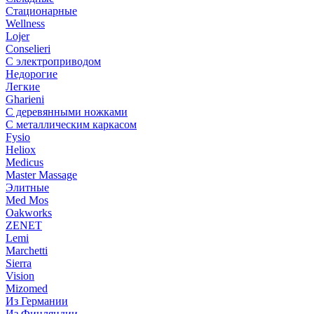
Стационарные
Wellness
Lojer
Conselieri
С электроприводом
Недорогие
Легкие
Gharieni
С деревянными ножками
С металлическим каркасом
Fysio
Heliox
Medicus
Master Massage
Элитные
Med Mos
Oakworks
ZENET
Lemi
Marchetti
Sierra
Vision
Mizomed
Из Германии
Из Финляндии