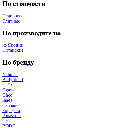
По стоимости
Недорогие
Элитные
По производителю
из Японии
Китайские
По бренду
National
Bodyfriend
OTO
Ogawa
Ohco
Inada
Calviano
Fujiiryoki
Panasonic
Gess
BODO