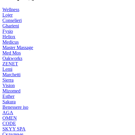
Wellness
Lojer
Conselieri
Gharieni
Fysio
Heliox
Medicus
Master Massage
Med Mos
Oakworks
ZENET
Lemi
Marchetti
Sierra
Vision
Mizomed
Esther
Sakura
Benessere iso
AGA
OMEN
CODE
SKYY SPA
Складные