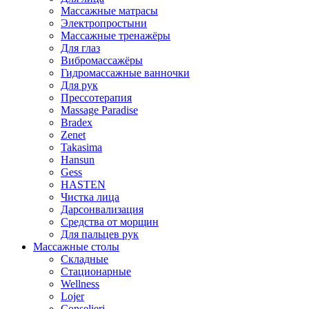
Массажные матрасы
Электропростыни
Массажные тренажёры
Для глаз
Вибромассажёры
Гидромассажные ванночки
Для рук
Прессотерапия
Massage Paradise
Bradex
Zenet
Takasima
Hansun
Gess
HASTEN
Чистка лица
Дарсонвализация
Средства от морщин
Для пальцев рук
Массажные столы
Складные
Стационарные
Wellness
Lojer
Conselieri