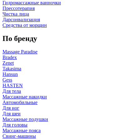
Гидромассажные ванночки
Прессотерапия
Чистка лица
Дарсонвализация
Средства от морщин
По бренду
Massage Paradise
Bradex
Zenet
Takasima
Hansun
Gess
HASTEN
Для тела
Массажные накидки
Автомобильные
Для ног
Для шеи
Массажные подушки
Для головы
Массажные пояса
Свинг-машины