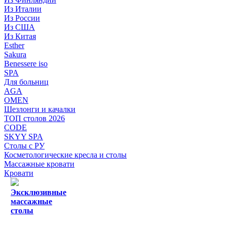
Из Италии
Из России
Из США
Из Китая
Esther
Sakura
Benessere iso
SPA
Для больниц
AGA
OMEN
Шезлонги и качалки
ТОП столов 2026
CODE
SKYY SPA
Столы с РУ
Косметологические кресла и столы
Массажные кровати
Кровати
Эксклюзивные
массажные
столы