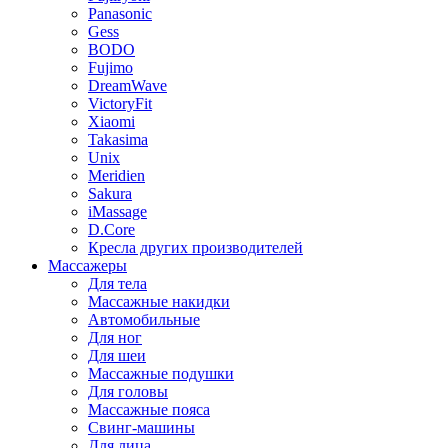
Panasonic
Gess
BODO
Fujimo
DreamWave
VictoryFit
Xiaomi
Takasima
Unix
Meridien
Sakura
iMassage
D.Core
Кресла других производителей
Массажеры
Для тела
Массажные накидки
Автомобильные
Для ног
Для шеи
Массажные подушки
Для головы
Массажные пояса
Свинг-машины
Для лица