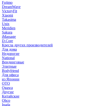
Fujimo
DreamWave
VictoryFit
Xiaomi
Takasima
Unix
Meridien
Sakura
iMassage
D.Core
Кресла других производителей
Для дома
Недорогие
National
Вендинговые
Элитные
Bodyfriend
Для офиса
из Японии
OTO
Ogawa
Другие
Китайские
Ohco
Inada