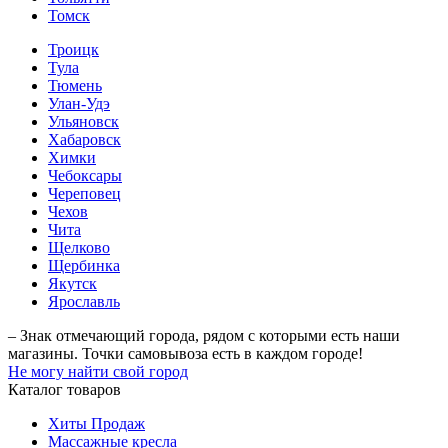
Томск
Троицк
Тула
Тюмень
Улан-Удэ
Ульяновск
Хабаровск
Химки
Чебоксары
Череповец
Чехов
Чита
Щелково
Щербинка
Якутск
Ярославль
– Знак отмечающий города, рядом с которыми есть наши
магазины. Точки самовывоза есть в каждом городе!
Не могу найти свой город
Каталог товаров
Хиты Продаж
Массажные кресла