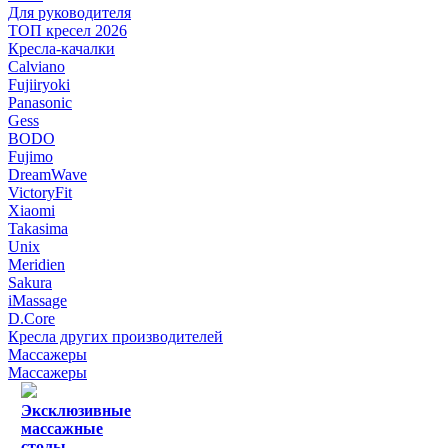
Для руководителя
ТОП кресел 2026
Кресла-качалки
Calviano
Fujiiryoki
Panasonic
Gess
BODO
Fujimo
DreamWave
VictoryFit
Xiaomi
Takasima
Unix
Meridien
Sakura
iMassage
D.Core
Кресла других производителей
Массажеры
Массажеры
Эксклюзивные
массажные
столы