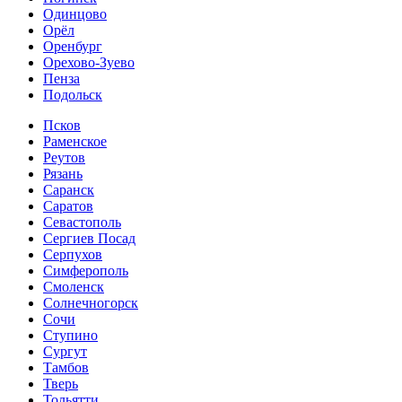
Одинцово
Орёл
Оренбург
Орехово-Зуево
Пенза
Подольск
Псков
Раменское
Реутов
Рязань
Саранск
Саратов
Севастополь
Сергиев Посад
Серпухов
Симферополь
Смоленск
Солнечногорск
Сочи
Ступино
Сургут
Тамбов
Тверь
Тольятти