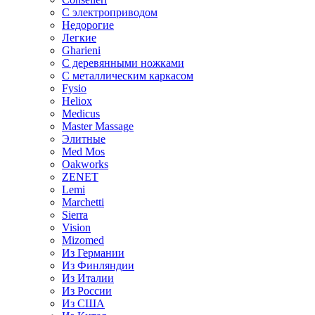
С электроприводом
Недорогие
Легкие
Gharieni
С деревянными ножками
С металлическим каркасом
Fysio
Heliox
Medicus
Master Massage
Элитные
Med Mos
Oakworks
ZENET
Lemi
Marchetti
Sierra
Vision
Mizomed
Из Германии
Из Финляндии
Из Италии
Из России
Из США