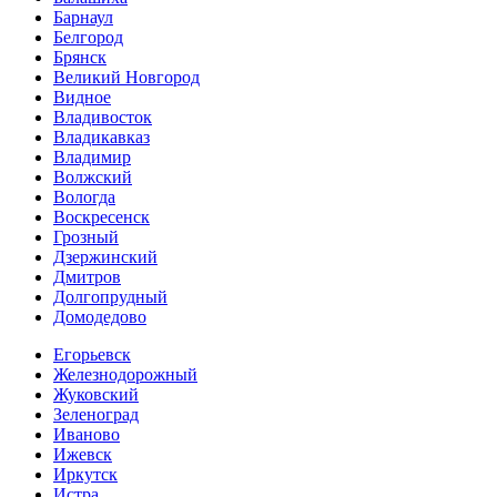
Барнаул
Белгород
Брянск
Великий Новгород
Видное
Владивосток
Владикавказ
Владимир
Волжский
Вологда
Воскресенск
Грозный
Дзержинский
Дмитров
Долгопрудный
Домодедово
Егорьевск
Железнодорожный
Жуковский
Зеленоград
Иваново
Ижевск
Иркутск
Истра