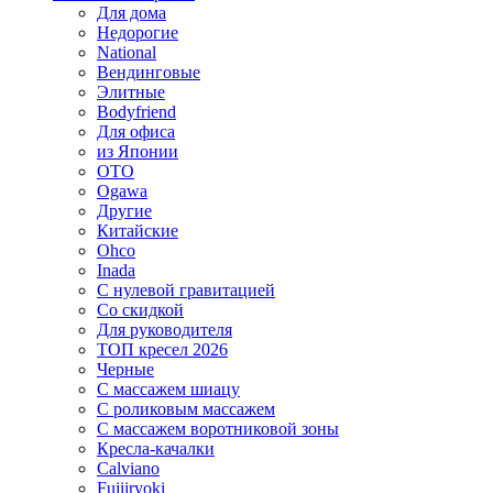
Для дома
Недорогие
National
Вендинговые
Элитные
Bodyfriend
Для офиса
из Японии
OTO
Ogawa
Другие
Китайские
Ohco
Inada
С нулевой гравитацией
Со скидкой
Для руководителя
ТОП кресел 2026
Черные
С массажем шиацу
С роликовым массажем
С массажем воротниковой зоны
Кресла-качалки
Calviano
Fujiiryoki