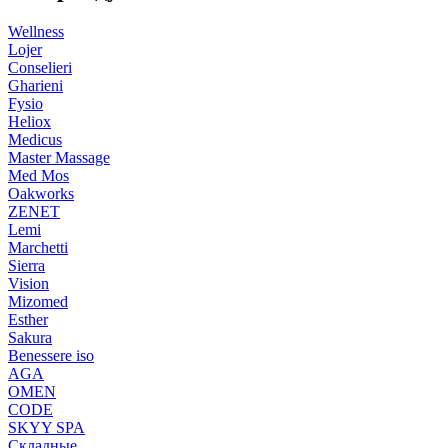
Wellness
Lojer
Conselieri
Gharieni
Fysio
Heliox
Medicus
Master Massage
Med Mos
Oakworks
ZENET
Lemi
Marchetti
Sierra
Vision
Mizomed
Esther
Sakura
Benessere iso
AGA
OMEN
CODE
SKYY SPA
Складные