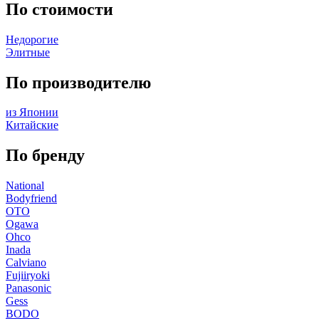
По стоимости
Недорогие
Элитные
По производителю
из Японии
Китайские
По бренду
National
Bodyfriend
OTO
Ogawa
Ohco
Inada
Calviano
Fujiiryoki
Panasonic
Gess
BODO