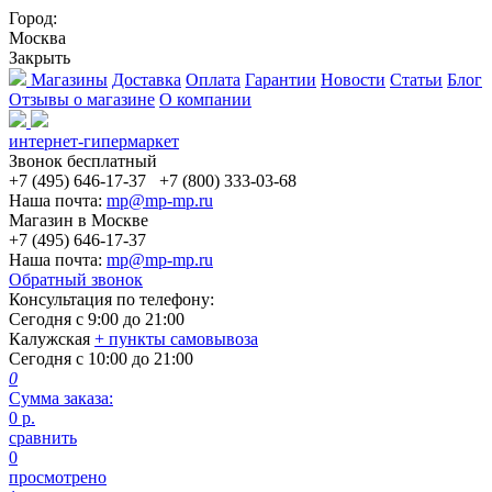
Город:
Москва
Закрыть
Магазины
Доставка
Оплата
Гарантии
Новости
Статьи
Блог
Отзывы о магазине
О компании
интернет-гипермаркет
Звонок бесплатный
+7 (495) 646-17-37
+7 (800) 333-03-68
Наша почта:
mp@mp-mp.ru
Магазин в Москве
+7 (495) 646-17-37
Наша почта:
mp@mp-mp.ru
Обратный звонок
Консультация по телефону:
Сегодня с
9:00
до
21:00
Калужская
+ пункты самовывоза
Сегодня с
10:00
до
21:00
0
Сумма заказа:
0
р.
сравнить
0
просмотрено