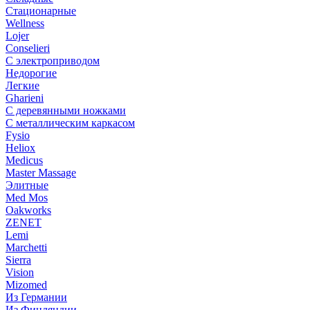
Стационарные
Wellness
Lojer
Conselieri
С электроприводом
Недорогие
Легкие
Gharieni
С деревянными ножками
С металлическим каркасом
Fysio
Heliox
Medicus
Master Massage
Элитные
Med Mos
Oakworks
ZENET
Lemi
Marchetti
Sierra
Vision
Mizomed
Из Германии
Из Финляндии