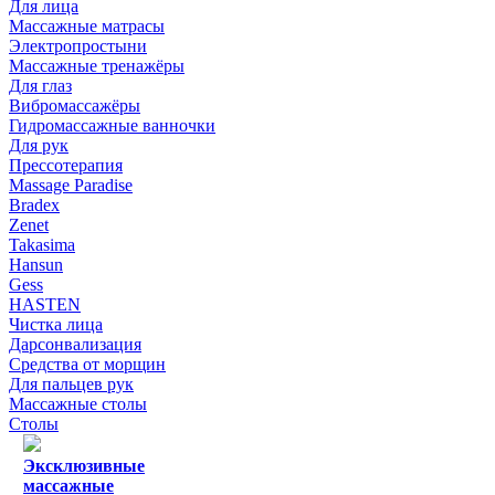
Для лица
Массажные матрасы
Электропростыни
Массажные тренажёры
Для глаз
Вибромассажёры
Гидромассажные ванночки
Для рук
Прессотерапия
Massage Paradise
Bradex
Zenet
Takasima
Hansun
Gess
HASTEN
Чистка лица
Дарсонвализация
Средства от морщин
Для пальцев рук
Массажные столы
Столы
Эксклюзивные
массажные