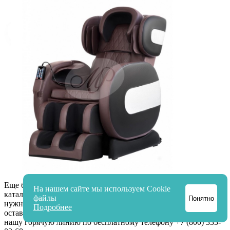
Еще больше идей для подарков на 23 Февраля вы найдете в
На нашем сайте мы используем Cookie
каталоге интернет-магазина
«Массажный Рай»
. Если вам
файлы
Понятно
нужна помощь в выборе товара или оформлении заказа,
Подробнее
оставляйте заявку на обратный звонок или обращайтесь на
нашу горячую линию по бесплатному телефону +7 (800) 333-