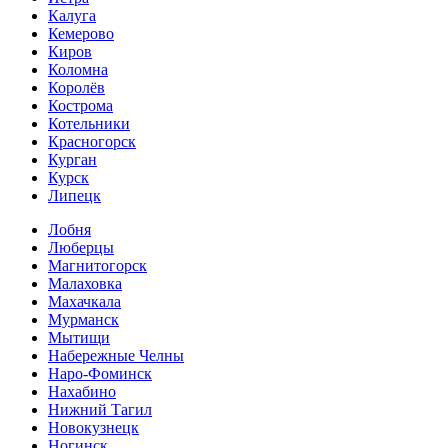
Калуга
Кемерово
Киров
Коломна
Королёв
Кострома
Котельники
Красногорск
Курган
Курск
Липецк
Лобня
Люберцы
Магнитогорск
Малаховка
Махачкала
Мурманск
Мытищи
Набережные Челны
Наро-Фоминск
Нахабино
Нижний Тагил
Новокузнецк
Ногинск