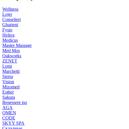
Wellness
Lojer
Conselieri
Gharieni
Fysio
Heliox
Medicus
Master Massage
Med Mos
Oakworks
ZENET
Lemi
Marchetti
Sierra
Vision
Mizomed
Esther
Sakura
Benessere iso
AGA
OMEN
CODE
SKYY SPA
Складные