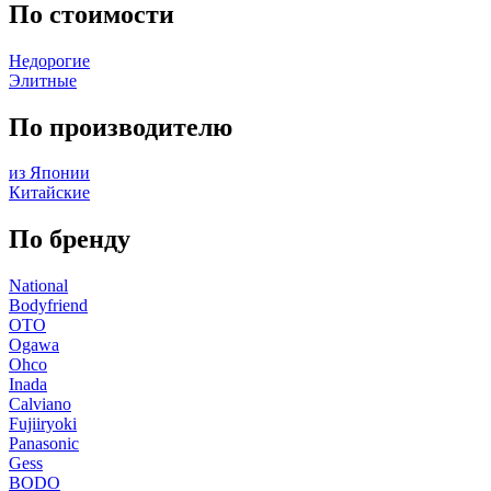
По стоимости
Недорогие
Элитные
По производителю
из Японии
Китайские
По бренду
National
Bodyfriend
OTO
Ogawa
Ohco
Inada
Calviano
Fujiiryoki
Panasonic
Gess
BODO