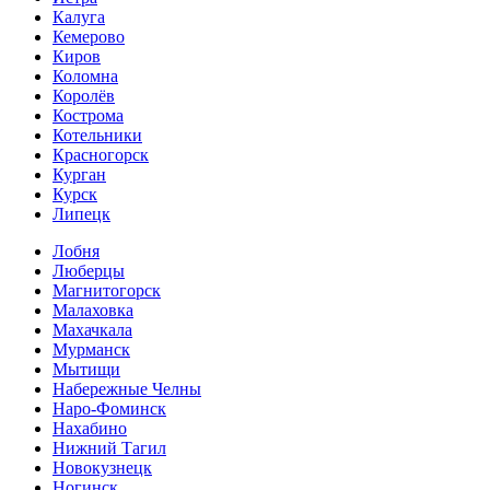
Калуга
Кемерово
Киров
Коломна
Королёв
Кострома
Котельники
Красногорск
Курган
Курск
Липецк
Лобня
Люберцы
Магнитогорск
Малаховка
Махачкала
Мурманск
Мытищи
Набережные Челны
Наро-Фоминск
Нахабино
Нижний Тагил
Новокузнецк
Ногинск