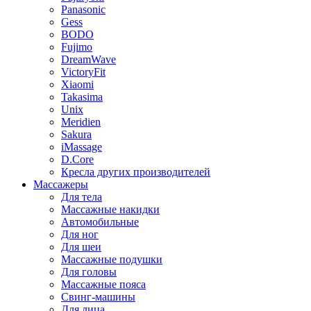
Panasonic
Gess
BODO
Fujimo
DreamWave
VictoryFit
Xiaomi
Takasima
Unix
Meridien
Sakura
iMassage
D.Core
Кресла других производителей
Массажеры
Для тела
Массажные накидки
Автомобильные
Для ног
Для шеи
Массажные подушки
Для головы
Массажные пояса
Свинг-машины
Для лица