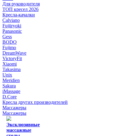
Для руководителя
ТОП кресел 2026
Кресла-качалки
Calviano
Fujiiryoki
Panasonic
Gess
BODO
Fujimo
DreamWave
VictoryFit
Xiaomi
Takasima
Unix
Meridien
Sakura
iMassage
D.Core
Кресла других производителей
Массажеры
Массажеры
Эксклюзивные
массажные
столы