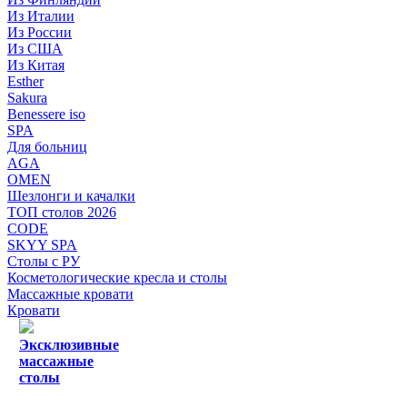
Из Италии
Из России
Из США
Из Китая
Esther
Sakura
Benessere iso
SPA
Для больниц
AGA
OMEN
Шезлонги и качалки
ТОП столов 2026
CODE
SKYY SPA
Столы с РУ
Косметологические кресла и столы
Массажные кровати
Кровати
Эксклюзивные
массажные
столы