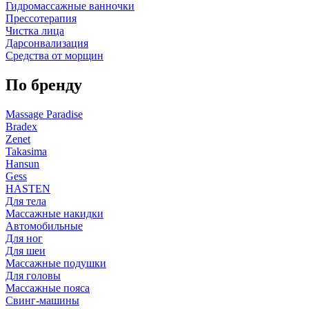
Гидромассажные ванночки
Прессотерапия
Чистка лица
Дарсонвализация
Средства от морщин
По бренду
Massage Paradise
Bradex
Zenet
Takasima
Hansun
Gess
HASTEN
Для тела
Массажные накидки
Автомобильные
Для ног
Для шеи
Массажные подушки
Для головы
Массажные пояса
Свинг-машины