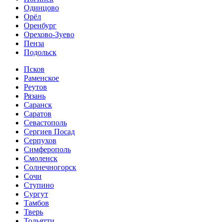
Одинцово
Орёл
Оренбург
Орехово-Зуево
Пенза
Подольск
Псков
Раменское
Реутов
Рязань
Саранск
Саратов
Севастополь
Сергиев Посад
Серпухов
Симферополь
Смоленск
Солнечногорск
Сочи
Ступино
Сургут
Тамбов
Тверь
Тольятти