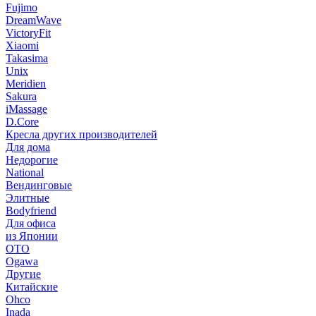
Fujimo
DreamWave
VictoryFit
Xiaomi
Takasima
Unix
Meridien
Sakura
iMassage
D.Core
Кресла других производителей
Для дома
Недорогие
National
Вендинговые
Элитные
Bodyfriend
Для офиса
из Японии
OTO
Ogawa
Другие
Китайские
Ohco
Inada