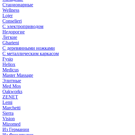
Стационарные
Wellness
Lojer
Conselieri
С электроприводом
Недорогие
Легкие
Gharieni
С деревянными ножками
С металлическим каркасом
Fysio
Heliox
Medicus
Master Massage
Элитные
Med Mos
Oakworks
ZENET
Lemi
Marchetti
Sierra
Vision
Mizomed
Из Германии
Из Финляндии