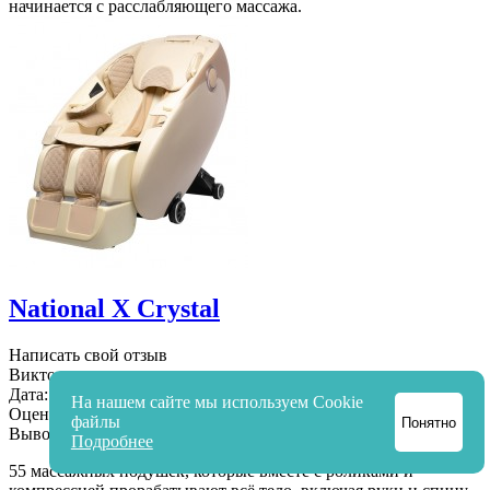
начинается с расслабляющего массажа.
National X Crystal
Написать свой отзыв
Виктор
Дата:
07.08.2025
На нашем сайте мы используем Cookie
Оценка товара:
файлы
Понятно
Вывод:
Подробнее
55 массажных подушек, которые вместе с роликами и