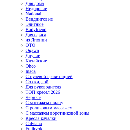
Для дома
Недорогие
National
Вендинговые
Элитные
Bodyfriend
Для офиса
из Японии
OTO
Ogawa
Другие
Китайские
Ohco
Inada
С нулевой гравитацией
Со скидкой
Для руководителя
ТОП кресел 2026
Черные
С массажем шиацу
С роликовым массажем
С массажем воротниковой зоны
Кресла-качалки
Calviano
Fujiiryoki