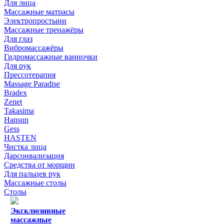
Для лица
Массажные матрасы
Электропростыни
Массажные тренажёры
Для глаз
Вибромассажёры
Гидромассажные ванночки
Для рук
Прессотерапия
Massage Paradise
Bradex
Zenet
Takasima
Hansun
Gess
HASTEN
Чистка лица
Дарсонвализация
Средства от морщин
Для пальцев рук
Массажные столы
Столы
Эксклюзивные
массажные