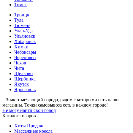
Томск
Троицк
Тула
Тюмень
Улан-Удэ
Ульяновск
Хабаровск
Химки
Чебоксары
Череповец
Чехов
Чита
Щелково
Щербинка
Якутск
Ярославль
– Знак отмечающий города, рядом с которыми есть наши
магазины. Точки самовывоза есть в каждом городе!
Не могу найти свой город
Каталог товаров
Хиты Продаж
Массажные кресла