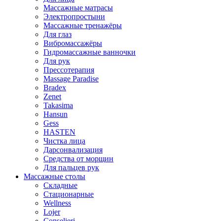
Массажные матрасы
Электропростыни
Массажные тренажёры
Для глаз
Вибромассажёры
Гидромассажные ванночки
Для рук
Прессотерапия
Massage Paradise
Bradex
Zenet
Takasima
Hansun
Gess
HASTEN
Чистка лица
Дарсонвализация
Средства от морщин
Для пальцев рук
Массажные столы
Складные
Стационарные
Wellness
Lojer
Conselieri