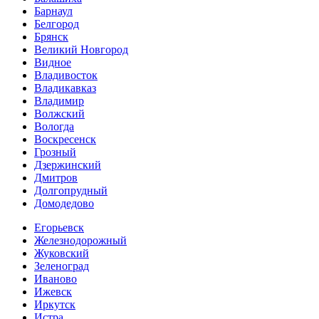
Барнаул
Белгород
Брянск
Великий Новгород
Видное
Владивосток
Владикавказ
Владимир
Волжский
Вологда
Воскресенск
Грозный
Дзержинский
Дмитров
Долгопрудный
Домодедово
Егорьевск
Железнодорожный
Жуковский
Зеленоград
Иваново
Ижевск
Иркутск
Истра