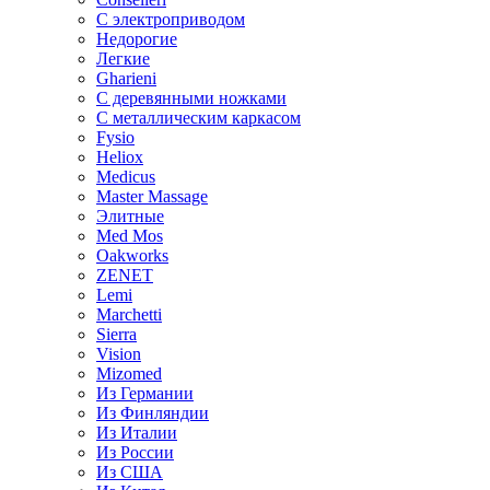
С электроприводом
Недорогие
Легкие
Gharieni
С деревянными ножками
С металлическим каркасом
Fysio
Heliox
Medicus
Master Massage
Элитные
Med Mos
Oakworks
ZENET
Lemi
Marchetti
Sierra
Vision
Mizomed
Из Германии
Из Финляндии
Из Италии
Из России
Из США