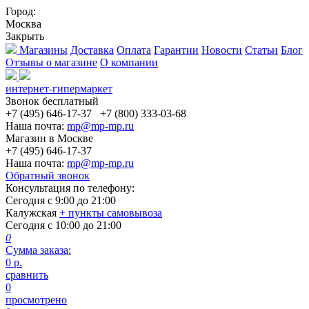
Город:
Москва
Закрыть
Магазины
Доставка
Оплата
Гарантии
Новости
Статьи
Блог
Отзывы о магазине
О компании
интернет-гипермаркет
Звонок бесплатный
+7 (495) 646-17-37
+7 (800) 333-03-68
Наша почта:
mp@mp-mp.ru
Магазин в Москве
+7 (495) 646-17-37
Наша почта:
mp@mp-mp.ru
Обратный звонок
Консультация по телефону:
Сегодня с
9:00
до
21:00
Калужская
+ пункты самовывоза
Сегодня с
10:00
до
21:00
0
Сумма заказа:
0
р.
сравнить
0
просмотрено