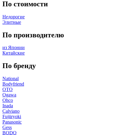
По стоимости
Недорогие
Элитные
По производителю
из Японии
Китайские
По бренду
National
Bodyfriend
OTO
Ogawa
Ohco
Inada
Calviano
Fujiiryoki
Panasonic
Gess
BODO