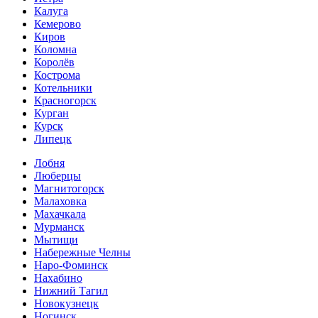
Калуга
Кемерово
Киров
Коломна
Королёв
Кострома
Котельники
Красногорск
Курган
Курск
Липецк
Лобня
Люберцы
Магнитогорск
Малаховка
Махачкала
Мурманск
Мытищи
Набережные Челны
Наро-Фоминск
Нахабино
Нижний Тагил
Новокузнецк
Ногинск