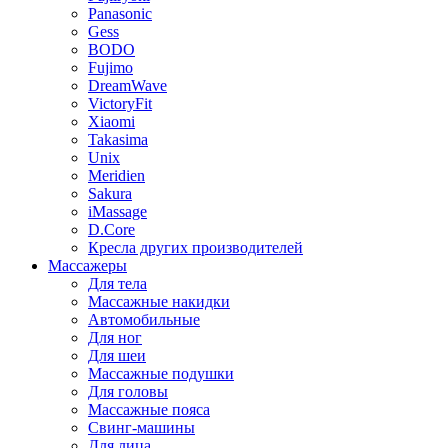
Panasonic
Gess
BODO
Fujimo
DreamWave
VictoryFit
Xiaomi
Takasima
Unix
Meridien
Sakura
iMassage
D.Core
Кресла других производителей
Массажеры
Для тела
Массажные накидки
Автомобильные
Для ног
Для шеи
Массажные подушки
Для головы
Массажные пояса
Свинг-машины
Для лица