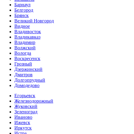
Барнаул
Белгород
Брянск
Великий Новгород
Видное
Владивосток
Владикавказ
Владимир
Волжский
Вологда
Воскресенск
Грозный
Дзержинский
Дмитров
Долгопрудный
Домодедово
Егорьевск
Железнодорожный
Жуковский
Зеленоград
Иваново
Ижевск
Иркутск
Истра