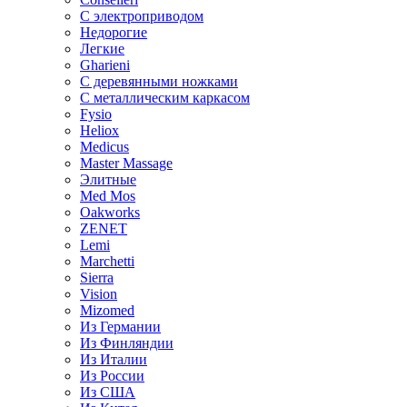
С электроприводом
Недорогие
Легкие
Gharieni
С деревянными ножками
С металлическим каркасом
Fysio
Heliox
Medicus
Master Massage
Элитные
Med Mos
Oakworks
ZENET
Lemi
Marchetti
Sierra
Vision
Mizomed
Из Германии
Из Финляндии
Из Италии
Из России
Из США