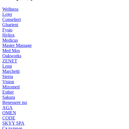
Wellness
Lojer
Conselieri
Gharieni
Fysio
Heliox
Medicus
Master Massage
Med Mos
Oakworks
ZENET
Lemi
Marchetti
Sierra
Vision
Mizomed
Esther
Sakura
Benessere iso
AGA
OMEN
CODE
SKYY SPA
Складные