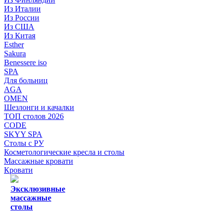
Из Италии
Из России
Из США
Из Китая
Esther
Sakura
Benessere iso
SPA
Для больниц
AGA
OMEN
Шезлонги и качалки
ТОП столов 2026
CODE
SKYY SPA
Столы с РУ
Косметологические кресла и столы
Массажные кровати
Кровати
Эксклюзивные
массажные
столы