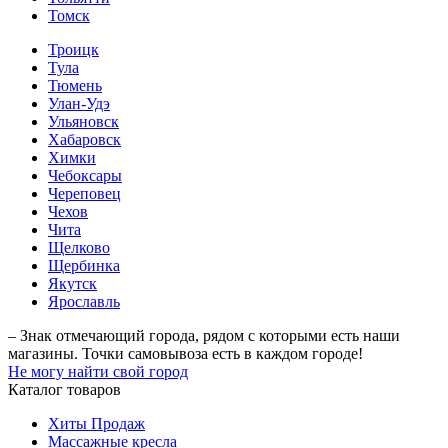
Томск
Троицк
Тула
Тюмень
Улан-Удэ
Ульяновск
Хабаровск
Химки
Чебоксары
Череповец
Чехов
Чита
Щелково
Щербинка
Якутск
Ярославль
– Знак отмечающий города, рядом с которыми есть наши
магазины. Точки самовывоза есть в каждом городе!
Не могу найти свой город
Каталог товаров
Хиты Продаж
Массажные кресла