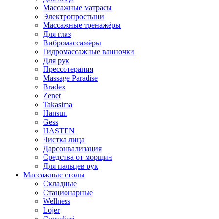
Массажные матрасы
Электропростыни
Массажные тренажёры
Для глаз
Вибромассажёры
Гидромассажные ванночки
Для рук
Прессотерапия
Massage Paradise
Bradex
Zenet
Takasima
Hansun
Gess
HASTEN
Чистка лица
Дарсонвализация
Средства от морщин
Для пальцев рук
Массажные столы
Складные
Стационарные
Wellness
Lojer
Conselieri