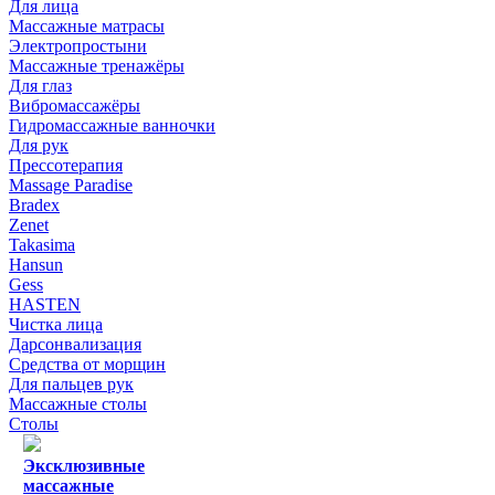
Для лица
Массажные матрасы
Электропростыни
Массажные тренажёры
Для глаз
Вибромассажёры
Гидромассажные ванночки
Для рук
Прессотерапия
Massage Paradise
Bradex
Zenet
Takasima
Hansun
Gess
HASTEN
Чистка лица
Дарсонвализация
Средства от морщин
Для пальцев рук
Массажные столы
Столы
Эксклюзивные
массажные