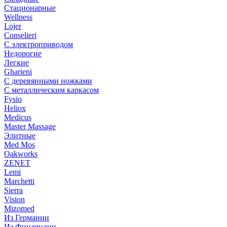
Стационарные
Wellness
Lojer
Conselieri
С электроприводом
Недорогие
Легкие
Gharieni
С деревянными ножками
С металлическим каркасом
Fysio
Heliox
Medicus
Master Massage
Элитные
Med Mos
Oakworks
ZENET
Lemi
Marchetti
Sierra
Vision
Mizomed
Из Германии
Из Финляндии