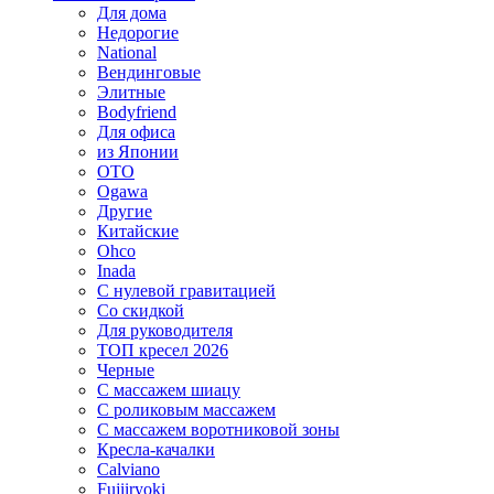
Для дома
Недорогие
National
Вендинговые
Элитные
Bodyfriend
Для офиса
из Японии
OTO
Ogawa
Другие
Китайские
Ohco
Inada
С нулевой гравитацией
Со скидкой
Для руководителя
ТОП кресел 2026
Черные
С массажем шиацу
С роликовым массажем
С массажем воротниковой зоны
Кресла-качалки
Calviano
Fujiiryoki