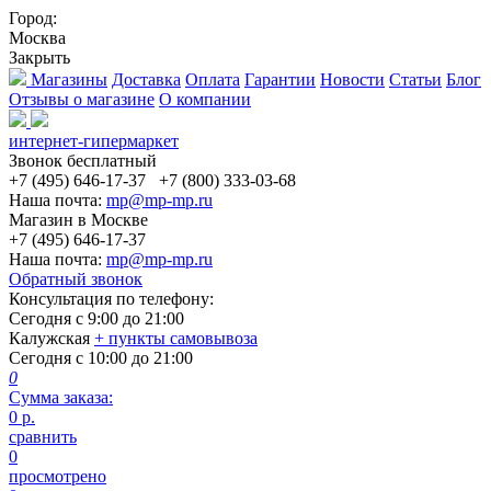
Город:
Москва
Закрыть
Магазины
Доставка
Оплата
Гарантии
Новости
Статьи
Блог
Отзывы о магазине
О компании
интернет-гипермаркет
Звонок бесплатный
+7 (495) 646-17-37
+7 (800) 333-03-68
Наша почта:
mp@mp-mp.ru
Магазин в Москве
+7 (495) 646-17-37
Наша почта:
mp@mp-mp.ru
Обратный звонок
Консультация по телефону:
Сегодня с
9:00
до
21:00
Калужская
+ пункты самовывоза
Сегодня с
10:00
до
21:00
0
Сумма заказа:
0
р.
сравнить
0
просмотрено