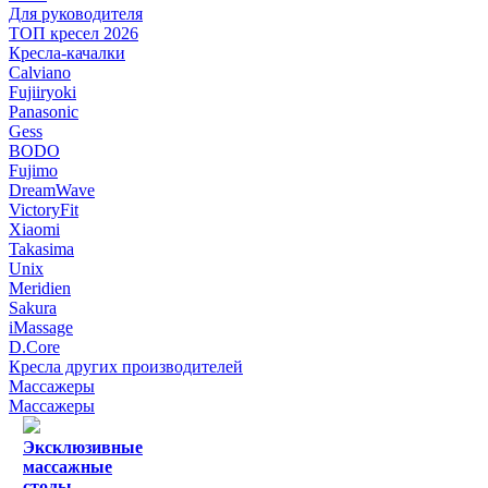
Для руководителя
ТОП кресел 2026
Кресла-качалки
Calviano
Fujiiryoki
Panasonic
Gess
BODO
Fujimo
DreamWave
VictoryFit
Xiaomi
Takasima
Unix
Meridien
Sakura
iMassage
D.Core
Кресла других производителей
Массажеры
Массажеры
Эксклюзивные
массажные
столы