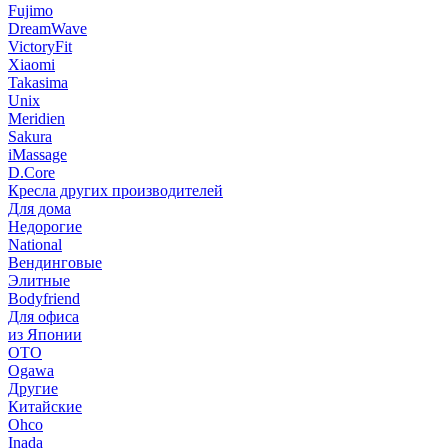
Fujimo
DreamWave
VictoryFit
Xiaomi
Takasima
Unix
Meridien
Sakura
iMassage
D.Core
Кресла других производителей
Для дома
Недорогие
National
Вендинговые
Элитные
Bodyfriend
Для офиса
из Японии
OTO
Ogawa
Другие
Китайские
Ohco
Inada