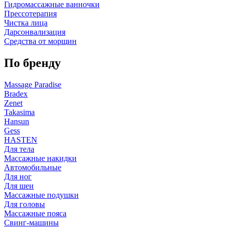
Гидромассажные ванночки
Прессотерапия
Чистка лица
Дарсонвализация
Средства от морщин
По бренду
Massage Paradise
Bradex
Zenet
Takasima
Hansun
Gess
HASTEN
Для тела
Массажные накидки
Автомобильные
Для ног
Для шеи
Массажные подушки
Для головы
Массажные пояса
Свинг-машины