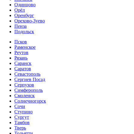
Одинцово
Орёл
Оренбург
Орехово-Зуево
Пенза
Подольск
Псков
Раменское
Реутов
Рязань
Саранск
Саратов
Севастополь
Сергиев Посад
Серпухов
Симферополь
Смоленск
Солнечногорск
Сочи
Ступино
Сургут
Тамбов
Тверь
Тольятти