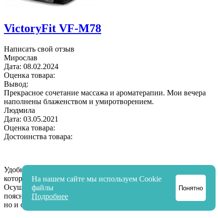
VictoryFit VF-M78
Написать свой отзыв
Мирослав
Дата:
08.02.2024
Оценка товара:
Вывод:
Прекрасное сочетание массажа и ароматерапии. Мои вечера
наполнены блаженством и умиротворением.
Людмила
Дата:
03.05.2021
Оценка товара:
Достоинства товара:
Удобно, что в массажном кресле есть несколько программ,
которые легко регулируются с помощью пульта.
На нашем сайте мы используем Cookie
Осуществляется проработка плеч, шеи, головы, бедер,
файлы
Понятно
поясницы, талии. Удается добиться не только расслабляющего,
Подробнее
но и общеоздоравливающего эффекта.