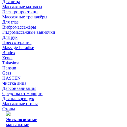
Для лица
Массажные матрасы
Электропростыни
Массажные тренажёры
Для глаз
Вибромассажёры
Гидромассажные ванночки
Для рук
Прессотерапия
Massage Paradise
Bradex
Zenet
Takasima
Hansun
Gess
HASTEN
Чистка лица
Дарсонвализация
Средства от морщин
Для пальцев рук
Массажные столы
Столы
Эксклюзивные
массажные