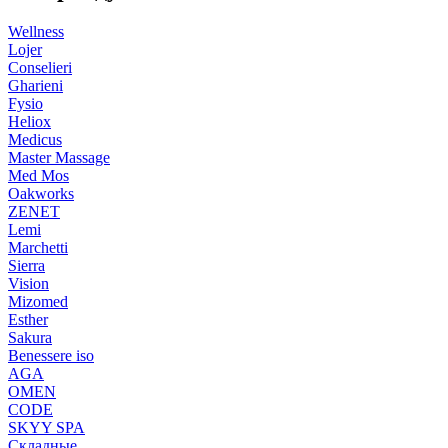
Wellness
Lojer
Conselieri
Gharieni
Fysio
Heliox
Medicus
Master Massage
Med Mos
Oakworks
ZENET
Lemi
Marchetti
Sierra
Vision
Mizomed
Esther
Sakura
Benessere iso
AGA
OMEN
CODE
SKYY SPA
Складные