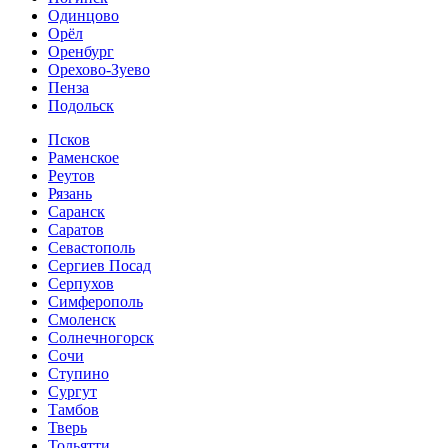
Одинцово
Орёл
Оренбург
Орехово-Зуево
Пенза
Подольск
Псков
Раменское
Реутов
Рязань
Саранск
Саратов
Севастополь
Сергиев Посад
Серпухов
Симферополь
Смоленск
Солнечногорск
Сочи
Ступино
Сургут
Тамбов
Тверь
Тольятти