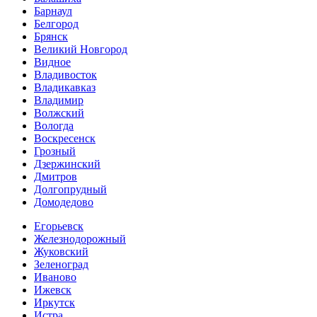
Барнаул
Белгород
Брянск
Великий Новгород
Видное
Владивосток
Владикавказ
Владимир
Волжский
Вологда
Воскресенск
Грозный
Дзержинский
Дмитров
Долгопрудный
Домодедово
Егорьевск
Железнодорожный
Жуковский
Зеленоград
Иваново
Ижевск
Иркутск
Истра