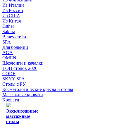
Из Италии
Из России
Из США
Из Китая
Esther
Sakura
Benessere iso
SPA
Для больниц
AGA
OMEN
Шезлонги и качалки
ТОП столов 2026
CODE
SKYY SPA
Столы с РУ
Косметологические кресла и столы
Массажные кровати
Кровати
Эксклюзивные
массажные
столы