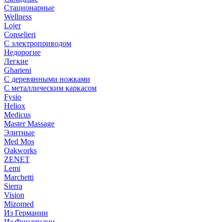
Стационарные
Wellness
Lojer
Conselieri
С электроприводом
Недорогие
Легкие
Gharieni
С деревянными ножками
С металлическим каркасом
Fysio
Heliox
Medicus
Master Massage
Элитные
Med Mos
Oakworks
ZENET
Lemi
Marchetti
Sierra
Vision
Mizomed
Из Германии
Из Финляндии