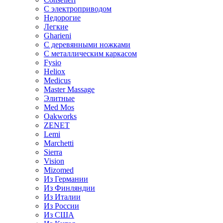
С электроприводом
Недорогие
Легкие
Gharieni
С деревянными ножками
С металлическим каркасом
Fysio
Heliox
Medicus
Master Massage
Элитные
Med Mos
Oakworks
ZENET
Lemi
Marchetti
Sierra
Vision
Mizomed
Из Германии
Из Финляндии
Из Италии
Из России
Из США