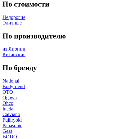
По стоимости
Недорогие
Элитные
По производителю
из Японии
Китайские
По бренду
National
Bodyfriend
OTO
Ogawa
Ohco
Inada
Calviano
Fujiiryoki
Panasonic
Gess
BODO