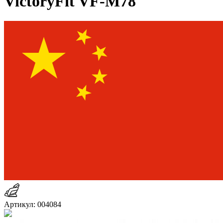
VictoryFit VF-M78
Артикул: 004084