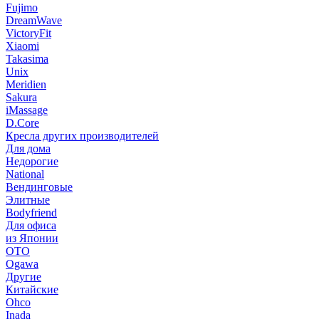
Fujimo
DreamWave
VictoryFit
Xiaomi
Takasima
Unix
Meridien
Sakura
iMassage
D.Core
Кресла других производителей
Для дома
Недорогие
National
Вендинговые
Элитные
Bodyfriend
Для офиса
из Японии
OTO
Ogawa
Другие
Китайские
Ohco
Inada