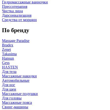
Гидромассажные ванночки
Прессотерапия
Чистка лица
Дарсонвализация
Средства от морщин
По бренду
Massage Paradise
Bradex
Zenet
Takasima
Hansun
Gess
HASTEN
Для тела
Массажные накидки
Автомобильные
Для ног
Для шеи
Массажные подушки
Для головы
Массажные пояса
Свинг-машины