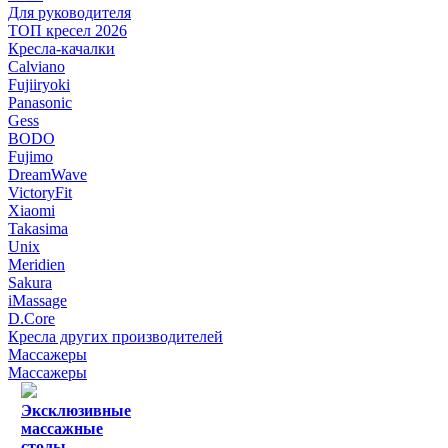
Для руководителя
ТОП кресел 2026
Кресла-качалки
Calviano
Fujiiryoki
Panasonic
Gess
BODO
Fujimo
DreamWave
VictoryFit
Xiaomi
Takasima
Unix
Meridien
Sakura
iMassage
D.Core
Кресла других производителей
Массажеры
Массажеры
Эксклюзивные
массажные
столы