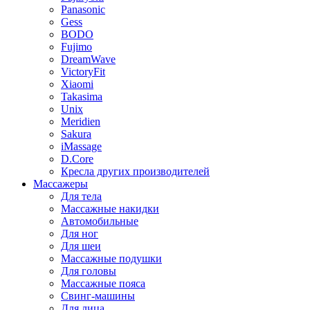
Panasonic
Gess
BODO
Fujimo
DreamWave
VictoryFit
Xiaomi
Takasima
Unix
Meridien
Sakura
iMassage
D.Core
Кресла других производителей
Массажеры
Для тела
Массажные накидки
Автомобильные
Для ног
Для шеи
Массажные подушки
Для головы
Массажные пояса
Свинг-машины
Для лица