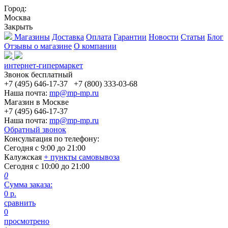
Город:
Москва
Закрыть
Магазины
Доставка
Оплата
Гарантии
Новости
Статьи
Блог
Отзывы о магазине
О компании
интернет-гипермаркет
Звонок бесплатный
+7 (495) 646-17-37
+7 (800) 333-03-68
Наша почта:
mp@mp-mp.ru
Магазин в Москве
+7 (495) 646-17-37
Наша почта:
mp@mp-mp.ru
Обратный звонок
Консультация по телефону:
Сегодня с
9:00
до
21:00
Калужская
+ пункты самовывоза
Сегодня с
10:00
до
21:00
0
Сумма заказа:
0
р.
сравнить
0
просмотрено