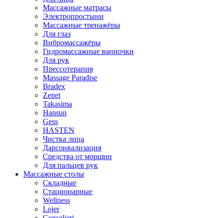
Массажные матрасы
Электропростыни
Массажные тренажёры
Для глаз
Вибромассажёры
Гидромассажные ванночки
Для рук
Прессотерапия
Massage Paradise
Bradex
Zenet
Takasima
Hansun
Gess
HASTEN
Чистка лица
Дарсонвализация
Средства от морщин
Для пальцев рук
Массажные столы
Складные
Стационарные
Wellness
Lojer
Conselieri