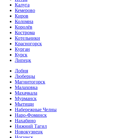
Калуга
Кемерово
Киров
Коломна
Королёв
Кострома
Котельники
Красногорск
Курган
Курск
Липецк
Лобня
Люберцы
Магнитогорск
Малаховка
Махачкала
Мурманск
Мытищи
Набережные Челны
Наро-Фоминск
Нахабино
Нижний Тагил
Новокузнецк
Ногинск