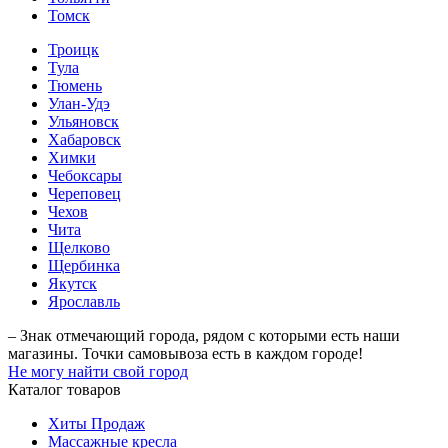
Томск
Троицк
Тула
Тюмень
Улан-Удэ
Ульяновск
Хабаровск
Химки
Чебоксары
Череповец
Чехов
Чита
Щелково
Щербинка
Якутск
Ярославль
– Знак отмечающий города, рядом с которыми есть наши
магазины. Точки самовывоза есть в каждом городе!
Не могу найти свой город
Каталог товаров
Хиты Продаж
Массажные кресла