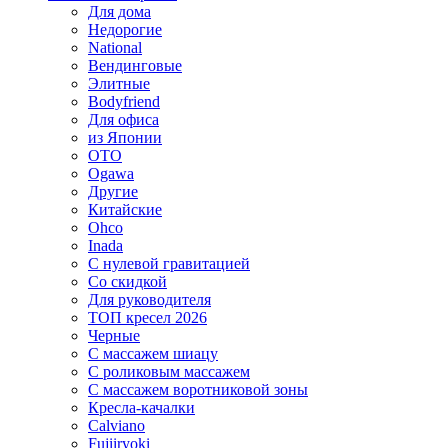
Для дома
Недорогие
National
Вендинговые
Элитные
Bodyfriend
Для офиса
из Японии
OTO
Ogawa
Другие
Китайские
Ohco
Inada
С нулевой гравитацией
Со скидкой
Для руководителя
ТОП кресел 2026
Черные
С массажем шиацу
С роликовым массажем
С массажем воротниковой зоны
Кресла-качалки
Calviano
Fujiiryoki