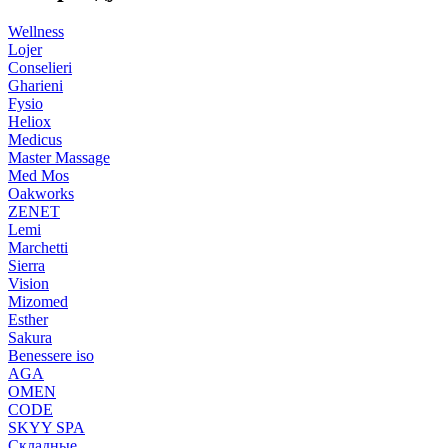
Wellness
Lojer
Conselieri
Gharieni
Fysio
Heliox
Medicus
Master Massage
Med Mos
Oakworks
ZENET
Lemi
Marchetti
Sierra
Vision
Mizomed
Esther
Sakura
Benessere iso
AGA
OMEN
CODE
SKYY SPA
Складные