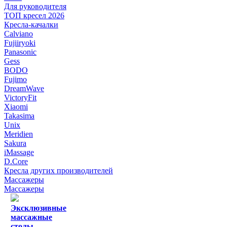
Для руководителя
ТОП кресел 2026
Кресла-качалки
Calviano
Fujiiryoki
Panasonic
Gess
BODO
Fujimo
DreamWave
VictoryFit
Xiaomi
Takasima
Unix
Meridien
Sakura
iMassage
D.Core
Кресла других производителей
Массажеры
Массажеры
Эксклюзивные
массажные
столы