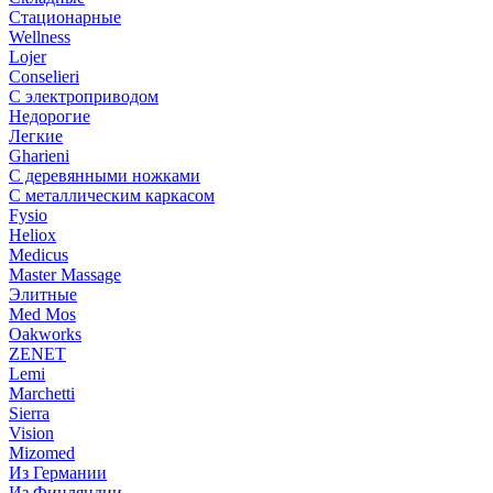
Стационарные
Wellness
Lojer
Conselieri
С электроприводом
Недорогие
Легкие
Gharieni
С деревянными ножками
С металлическим каркасом
Fysio
Heliox
Medicus
Master Massage
Элитные
Med Mos
Oakworks
ZENET
Lemi
Marchetti
Sierra
Vision
Mizomed
Из Германии
Из Финляндии