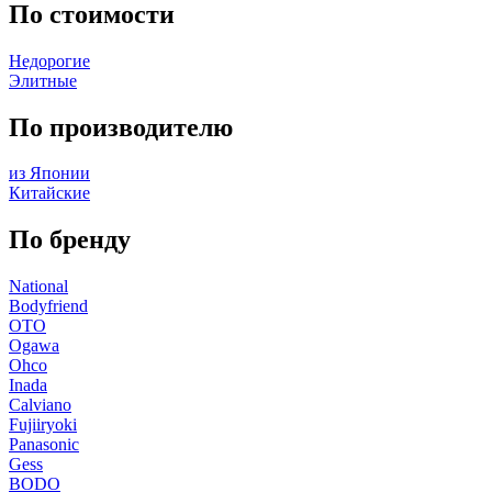
По стоимости
Недорогие
Элитные
По производителю
из Японии
Китайские
По бренду
National
Bodyfriend
OTO
Ogawa
Ohco
Inada
Calviano
Fujiiryoki
Panasonic
Gess
BODO