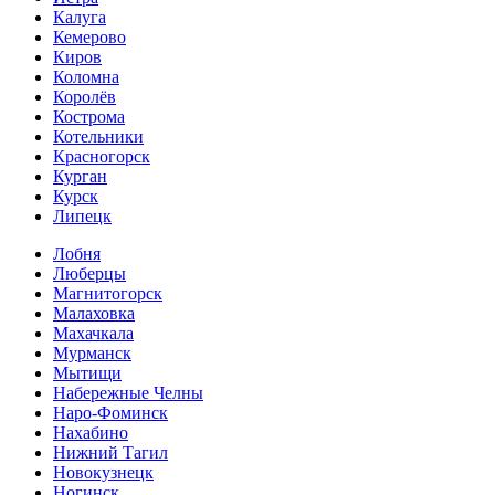
Калуга
Кемерово
Киров
Коломна
Королёв
Кострома
Котельники
Красногорск
Курган
Курск
Липецк
Лобня
Люберцы
Магнитогорск
Малаховка
Махачкала
Мурманск
Мытищи
Набережные Челны
Наро-Фоминск
Нахабино
Нижний Тагил
Новокузнецк
Ногинск