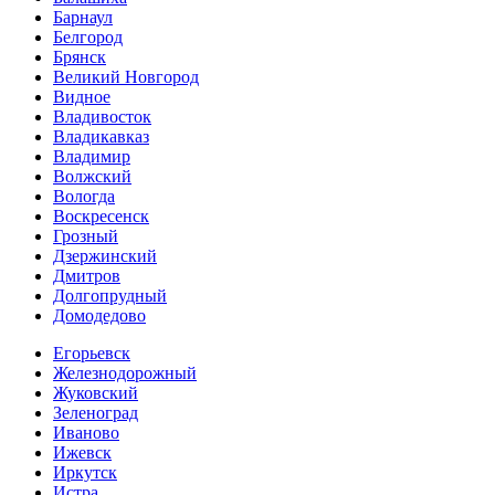
Барнаул
Белгород
Брянск
Великий Новгород
Видное
Владивосток
Владикавказ
Владимир
Волжский
Вологда
Воскресенск
Грозный
Дзержинский
Дмитров
Долгопрудный
Домодедово
Егорьевск
Железнодорожный
Жуковский
Зеленоград
Иваново
Ижевск
Иркутск
Истра