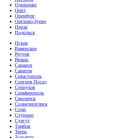
Одинцово
Орёл
Оренбург
Орехово-Зуево
Пенза
Подольск
Псков
Раменское
Реутов
Рязань
Саранск
Саратов
Севастополь
Сергиев Посад
Серпухов
Симферополь
Смоленск
Солнечногорск
Сочи
Ступино
Сургут
Тамбов
Тверь
Тольятти