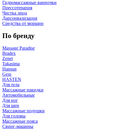
Гидромассажные ванночки
Прессотерапия
Чистка лица
Дарсонвализация
Средства от морщин
По бренду
Massage Paradise
Bradex
Zenet
Takasima
Hansun
Gess
HASTEN
Для тела
Массажные накидки
Автомобильные
Для ног
Для шеи
Массажные подушки
Для головы
Массажные пояса
Свинг-машины