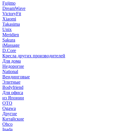
Fujimo
DreamWave
VictoryFit
Xiaomi
Takasima
Unix
Meridien
Sakura
iMassage
D.Core
Кресла других производителей
Для дома
Недорогие
National
Вендинговые
Элитные
Bodyfriend
Для офиса
из Японии
OTO
Ogawa
Другие
Китайские
Ohco
Inada