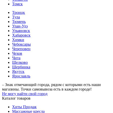
Томск
Троицк
Тула
Тюмень
Улан-Удэ
Ульяновск
Хабаровск
Химки
Чебоксары
Череповец
Чехов
Чита
Щелково
Щербинка
Якутск
Ярославль
– Знак отмечающий города, рядом с которыми есть наши
магазины. Точки самовывоза есть в каждом городе!
Не могу найти свой город
Каталог товаров
Хиты Продаж
Массажные кресла