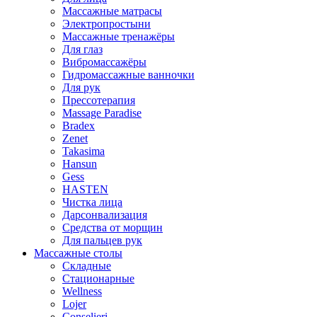
Массажные матрасы
Электропростыни
Массажные тренажёры
Для глаз
Вибромассажёры
Гидромассажные ванночки
Для рук
Прессотерапия
Massage Paradise
Bradex
Zenet
Takasima
Hansun
Gess
HASTEN
Чистка лица
Дарсонвализация
Средства от морщин
Для пальцев рук
Массажные столы
Складные
Стационарные
Wellness
Lojer
Conselieri