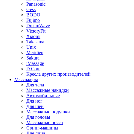
Panasonic
Gess
BODO
Fujimo
DreamWave
VictoryFit
Xiaomi
Takasima
Unix
Meridien
Sakura
iMassage
D.Core
Кресла других производителей
Массажеры
Для тела
Массажные накидки
Автомобильные
Для ног
Для шеи
Массажные подушки
Для головы
Массажные пояса
Свинг-машины
Для лица