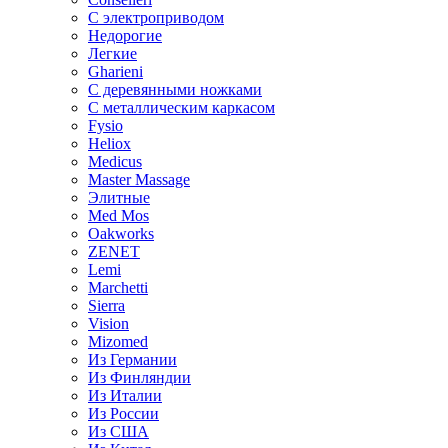
С электроприводом
Недорогие
Легкие
Gharieni
С деревянными ножками
С металлическим каркасом
Fysio
Heliox
Medicus
Master Massage
Элитные
Med Mos
Oakworks
ZENET
Lemi
Marchetti
Sierra
Vision
Mizomed
Из Германии
Из Финляндии
Из Италии
Из России
Из США