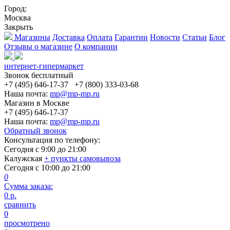
Город:
Москва
Закрыть
Магазины
Доставка
Оплата
Гарантии
Новости
Статьи
Блог
Отзывы о магазине
О компании
интернет-гипермаркет
Звонок бесплатный
+7 (495) 646-17-37
+7 (800) 333-03-68
Наша почта:
mp@mp-mp.ru
Магазин в Москве
+7 (495) 646-17-37
Наша почта:
mp@mp-mp.ru
Обратный звонок
Консультация по телефону:
Сегодня с
9:00
до
21:00
Калужская
+ пункты самовывоза
Сегодня с
10:00
до
21:00
0
Сумма заказа:
0
р.
сравнить
0
просмотрено