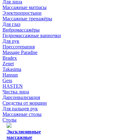
Для лица
Массажные матрасы
Электропростыни
Массажные тренажёры
Для глаз
Вибромассажёры
Гидромассажные ванночки
Для рук
Прессотерапия
Massage Paradise
Bradex
Zenet
Takasima
Hansun
Gess
HASTEN
Чистка лица
Дарсонвализация
Средства от морщин
Для пальцев рук
Массажные столы
Столы
Эксклюзивные
массажные