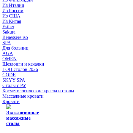
Из Италии
Из России
Из США
Из Китая
Esther
Sakura
Benessere iso
SPA
Для больниц
AGA
OMEN
Шезлонги и качалки
ТОП столов 2026
CODE
SKYY SPA
Столы с РУ
Косметологические кресла и столы
Массажные кровати
Кровати
Эксклюзивные
массажные
столы