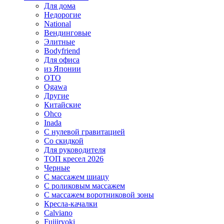
Для дома
Недорогие
National
Вендинговые
Элитные
Bodyfriend
Для офиса
из Японии
OTO
Ogawa
Другие
Китайские
Ohco
Inada
С нулевой гравитацией
Со скидкой
Для руководителя
ТОП кресел 2026
Черные
С массажем шиацу
С роликовым массажем
С массажем воротниковой зоны
Кресла-качалки
Calviano
Fujiiryoki