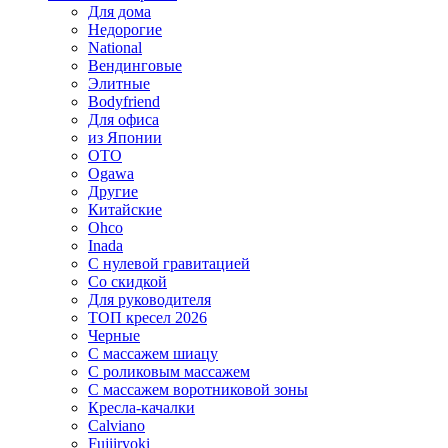
Для дома
Недорогие
National
Вендинговые
Элитные
Bodyfriend
Для офиса
из Японии
OTO
Ogawa
Другие
Китайские
Ohco
Inada
С нулевой гравитацией
Со скидкой
Для руководителя
ТОП кресел 2026
Черные
С массажем шиацу
С роликовым массажем
С массажем воротниковой зоны
Кресла-качалки
Calviano
Fujiiryoki