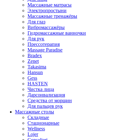
Массажные матрасы
Электропростыни
Массажные тренажёры
Для глаз
Вибромассажёры
Гидромассажные ванночки
Для рук
Прессотерапия
Massage Paradise
Bradex
Zenet
Takasima
Hansun
Gess
HASTEN
Чистка лица
Дарсонвализация
Средства от морщин
Для пальцев рук
Массажные столы
Складные
Стационарные
Wellness
Lojer
Conselieri