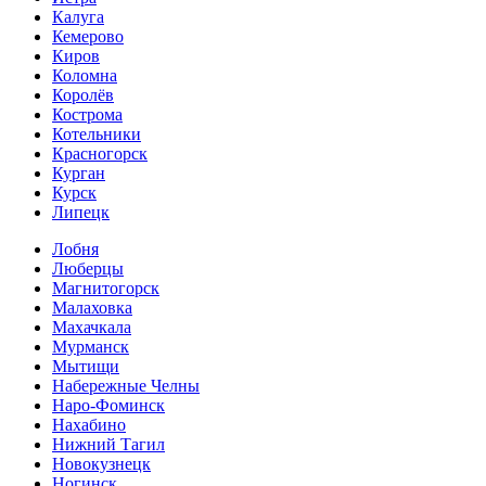
Калуга
Кемерово
Киров
Коломна
Королёв
Кострома
Котельники
Красногорск
Курган
Курск
Липецк
Лобня
Люберцы
Магнитогорск
Малаховка
Махачкала
Мурманск
Мытищи
Набережные Челны
Наро-Фоминск
Нахабино
Нижний Тагил
Новокузнецк
Ногинск