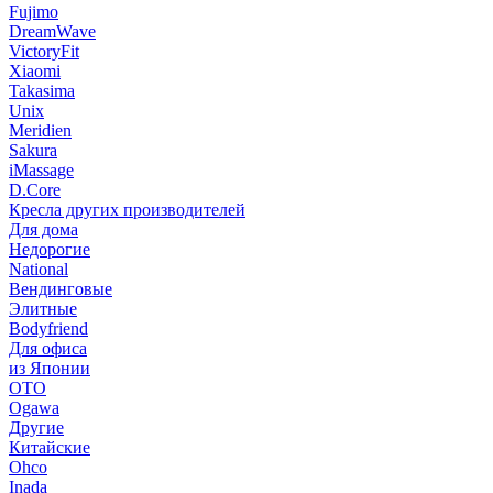
Fujimo
DreamWave
VictoryFit
Xiaomi
Takasima
Unix
Meridien
Sakura
iMassage
D.Core
Кресла других производителей
Для дома
Недорогие
National
Вендинговые
Элитные
Bodyfriend
Для офиса
из Японии
OTO
Ogawa
Другие
Китайские
Ohco
Inada