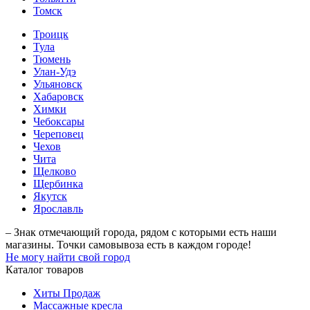
Томск
Троицк
Тула
Тюмень
Улан-Удэ
Ульяновск
Хабаровск
Химки
Чебоксары
Череповец
Чехов
Чита
Щелково
Щербинка
Якутск
Ярославль
– Знак отмечающий города, рядом с которыми есть наши
магазины. Точки самовывоза есть в каждом городе!
Не могу найти свой город
Каталог товаров
Хиты Продаж
Массажные кресла