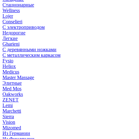
Стационарные
Wellness
Lojer
Conselieri
С электроприводом
Недорогие
Легкие
Gharieni
С деревянными ножками
С металлическим каркасом
Fysio
Heliox
Medicus
Master Massage
Элитные
Med Mos
Oakworks
ZENET
Lemi
Marchetti
Sierra
Vision
Mizomed
Из Германии
Из Финляндии