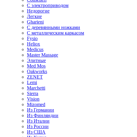
С электроприводом
Недорогие
Легкие
Gharieni
С деревянными ножками
С металлическим каркасом
Fysio
Heliox
Medicus
Master Massage
Элитные
Med Mos
Oakworks
ZENET
Lemi
Marchetti
Sierra
Vision
Mizomed
Из Германии
Из Финляндии
Из Италии
Из России
Из США