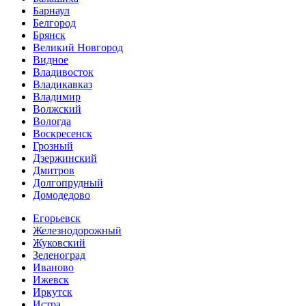
Барнаул
Белгород
Брянск
Великий Новгород
Видное
Владивосток
Владикавказ
Владимир
Волжский
Вологда
Воскресенск
Грозный
Дзержинский
Дмитров
Долгопрудный
Домодедово
Егорьевск
Железнодорожный
Жуковский
Зеленоград
Иваново
Ижевск
Иркутск
Истра