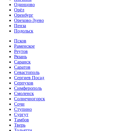
Одинцово
Орёл
Оренбург
Орехово-Зуево
Пенза
Подольск
Псков
Раменское
Реутов
Рязань
Саранск
Саратов
Севастополь
Сергиев Посад
Серпухов
Симферополь
Смоленск
Солнечногорск
Сочи
Ступино
Сургут
Тамбов
Тверь
Тольятти