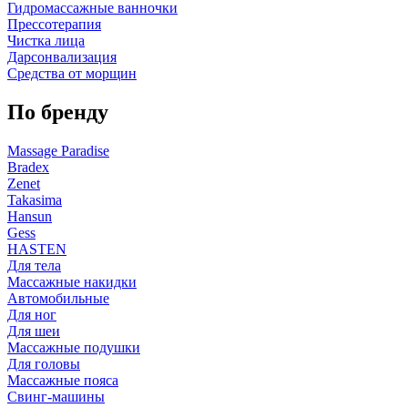
Гидромассажные ванночки
Прессотерапия
Чистка лица
Дарсонвализация
Средства от морщин
По бренду
Massage Paradise
Bradex
Zenet
Takasima
Hansun
Gess
HASTEN
Для тела
Массажные накидки
Автомобильные
Для ног
Для шеи
Массажные подушки
Для головы
Массажные пояса
Свинг-машины