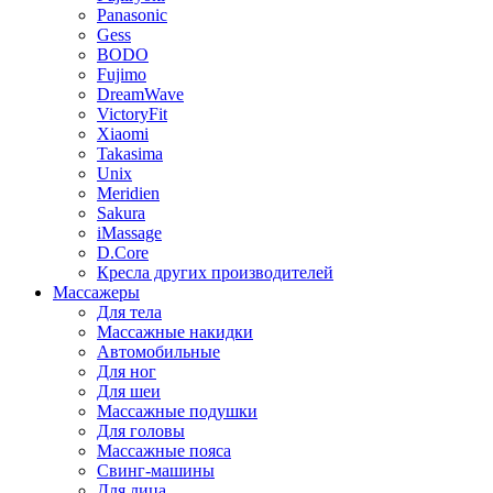
Panasonic
Gess
BODO
Fujimo
DreamWave
VictoryFit
Xiaomi
Takasima
Unix
Meridien
Sakura
iMassage
D.Core
Кресла других производителей
Массажеры
Для тела
Массажные накидки
Автомобильные
Для ног
Для шеи
Массажные подушки
Для головы
Массажные пояса
Свинг-машины
Для лица