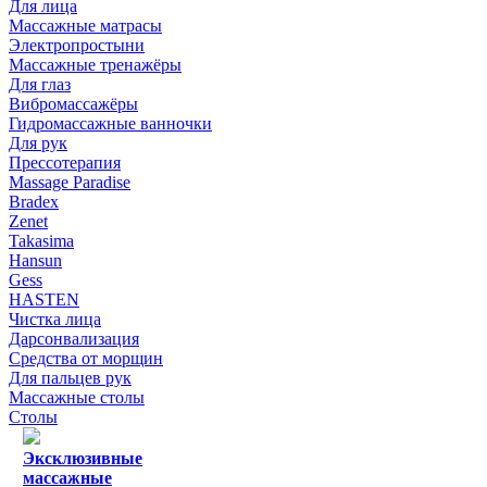
Для лица
Массажные матрасы
Электропростыни
Массажные тренажёры
Для глаз
Вибромассажёры
Гидромассажные ванночки
Для рук
Прессотерапия
Massage Paradise
Bradex
Zenet
Takasima
Hansun
Gess
HASTEN
Чистка лица
Дарсонвализация
Средства от морщин
Для пальцев рук
Массажные столы
Столы
Эксклюзивные
массажные