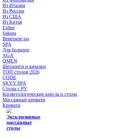
Из Италии
Из России
Из США
Из Китая
Esther
Sakura
Benessere iso
SPA
Для больниц
AGA
OMEN
Шезлонги и качалки
ТОП столов 2026
CODE
SKYY SPA
Столы с РУ
Косметологические кресла и столы
Массажные кровати
Кровати
Эксклюзивные
массажные
столы