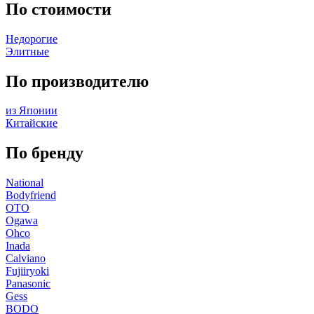
По стоимости
Недорогие
Элитные
По производителю
из Японии
Китайские
По бренду
National
Bodyfriend
OTO
Ogawa
Ohco
Inada
Calviano
Fujiiryoki
Panasonic
Gess
BODO