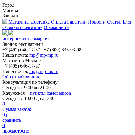
Город:
Москва
Закрыть
Магазины
Доставка
Оплата
Гарантии
Новости
Статьи
Блог
Отзывы о магазине
О компании
интернет-гипермаркет
Звонок бесплатный
+7 (495) 646-17-37
+7 (800) 333-03-68
Наша почта:
mp@mp-mp.ru
Магазин в Москве
+7 (495) 646-17-37
Наша почта:
mp@mp-mp.ru
Обратный звонок
Консультация по телефону:
Сегодня с
9:00
до
21:00
Калужская
+ пункты самовывоза
Сегодня с
10:00
до
21:00
0
Сумма заказа:
0
р.
сравнить
0
просмотрено