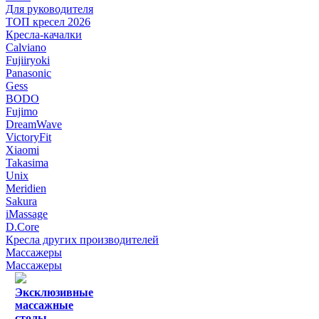
Для руководителя
ТОП кресел 2026
Кресла-качалки
Calviano
Fujiiryoki
Panasonic
Gess
BODO
Fujimo
DreamWave
VictoryFit
Xiaomi
Takasima
Unix
Meridien
Sakura
iMassage
D.Core
Кресла других производителей
Массажеры
Массажеры
Эксклюзивные
массажные
столы