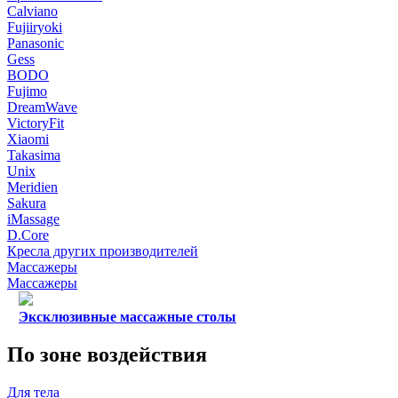
Calviano
Fujiiryoki
Panasonic
Gess
BODO
Fujimo
DreamWave
VictoryFit
Xiaomi
Takasima
Unix
Meridien
Sakura
iMassage
D.Core
Кресла других производителей
Массажеры
Массажеры
Эксклюзивные массажные столы
По зоне воздействия
Для тела