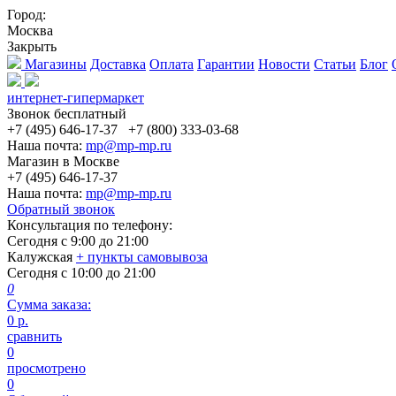
Город:
Москва
Закрыть
Магазины
Доставка
Оплата
Гарантии
Новости
Статьи
Блог
интернет-гипермаркет
Звонок бесплатный
+7 (495) 646-17-37
+7 (800) 333-03-68
Наша почта:
mp@mp-mp.ru
Магазин в Москве
+7 (495) 646-17-37
Наша почта:
mp@mp-mp.ru
Обратный звонок
Консультация по телефону:
Сегодня с
9:00
до
21:00
Калужская
+ пункты самовывоза
Сегодня с
10:00
до
21:00
0
Сумма заказа:
0
р.
сравнить
0
просмотрено
0