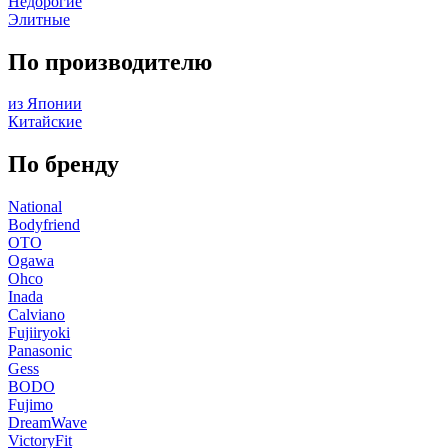
Недорогие
Элитные
По производителю
из Японии
Китайские
По бренду
National
Bodyfriend
OTO
Ogawa
Ohco
Inada
Calviano
Fujiiryoki
Panasonic
Gess
BODO
Fujimo
DreamWave
VictoryFit