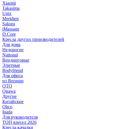
Xiaomi
Takasima
Unix
Meridien
Sakura
iMassage
D.Core
Кресла других производителей
Для дома
Недорогие
National
Вендинговые
Элитные
Bodyfriend
Для офиса
из Японии
OTO
Ogawa
Другие
Китайские
Ohco
Inada
Для руководителя
ТОП кресел 2026
Кресла-качалки