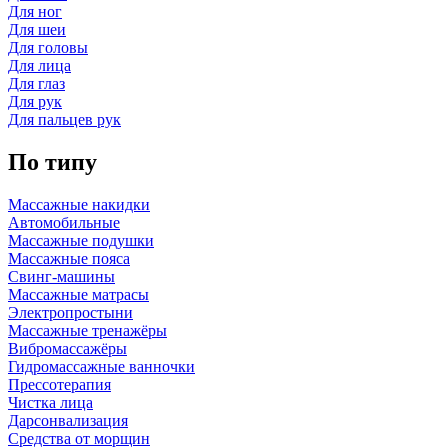
Для ног
Для шеи
Для головы
Для лица
Для глаз
Для рук
Для пальцев рук
По типу
Массажные накидки
Автомобильные
Массажные подушки
Массажные пояса
Свинг-машины
Массажные матрасы
Электропростыни
Массажные тренажёры
Вибромассажёры
Гидромассажные ванночки
Прессотерапия
Чистка лица
Дарсонвализация
Средства от морщин