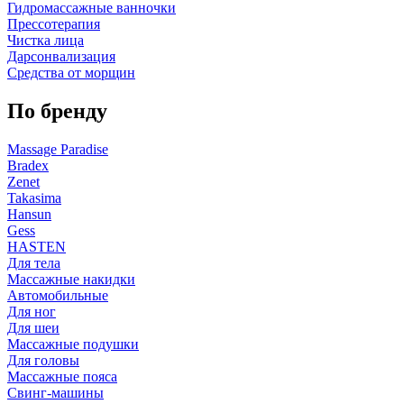
Гидромассажные ванночки
Прессотерапия
Чистка лица
Дарсонвализация
Средства от морщин
По бренду
Massage Paradise
Bradex
Zenet
Takasima
Hansun
Gess
HASTEN
Для тела
Массажные накидки
Автомобильные
Для ног
Для шеи
Массажные подушки
Для головы
Массажные пояса
Свинг-машины