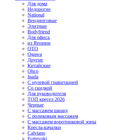
Для дома
Недорогие
National
Вендинговые
Элитные
Bodyfriend
Для офиса
из Японии
OTO
Ogawa
Другие
Китайские
Ohco
Inada
С нулевой гравитацией
Со скидкой
Для руководителя
ТОП кресел 2026
Черные
С массажем шиацу
С роликовым массажем
С массажем воротниковой зоны
Кресла-качалки
Calviano
Fujiiryoki