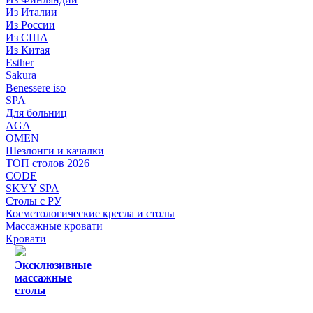
Из Италии
Из России
Из США
Из Китая
Esther
Sakura
Benessere iso
SPA
Для больниц
AGA
OMEN
Шезлонги и качалки
ТОП столов 2026
CODE
SKYY SPA
Столы с РУ
Косметологические кресла и столы
Массажные кровати
Кровати
Эксклюзивные
массажные
столы