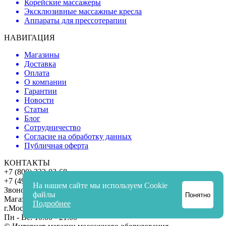
Корейские массажеры
Эксклюзивные массажные кресла
Аппараты для прессотерапии
НАВИГАЦИЯ
Магазины
Доставка
Оплата
О компании
Гарантии
Новости
Статьи
Блог
Сотрудничество
Согласие на обработку данных
Публичная оферта
КОНТАКТЫ
+7 (800) 333-03-68
+7 (495) 646-17-37
На нашем сайте мы используем Cookie
Звонок бесплатный
файлы
Понятно
Магазин в Москве:
Подробнее
г.Москва, ул. Обручева, 34/63
Пн - Вс
: 10:00 - 21:00