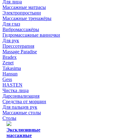
Для лица
Массажные матрасы
Электропростыни
Массажные тренажёры
Для глаз
Вибромассажёры
Гидромассажные ванночки
Для рук
Прессотерапия
Massage Paradise
Bradex
Zenet
Takasima
Hansun
Gess
HASTEN
Чистка лица
Дарсонвализация
Средства от морщин
Для пальцев рук
Массажные столы
Столы
Эксклюзивные
массажные