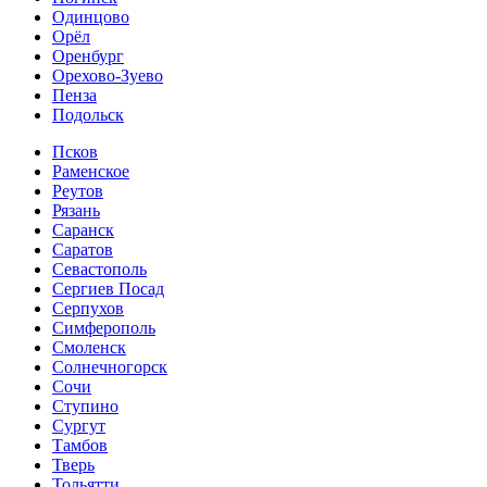
Одинцово
Орёл
Оренбург
Орехово-Зуево
Пенза
Подольск
Псков
Раменское
Реутов
Рязань
Саранск
Саратов
Севастополь
Сергиев Посад
Серпухов
Симферополь
Смоленск
Солнечногорск
Сочи
Ступино
Сургут
Тамбов
Тверь
Тольятти