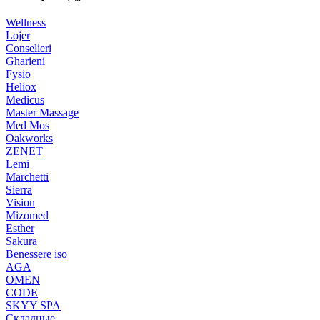
Wellness
Lojer
Conselieri
Gharieni
Fysio
Heliox
Medicus
Master Massage
Med Mos
Oakworks
ZENET
Lemi
Marchetti
Sierra
Vision
Mizomed
Esther
Sakura
Benessere iso
AGA
OMEN
CODE
SKYY SPA
Складные