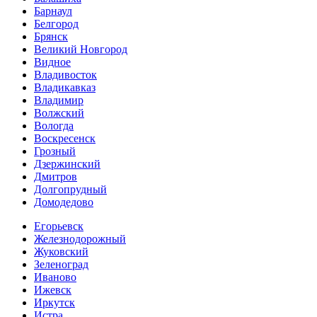
Барнаул
Белгород
Брянск
Великий Новгород
Видное
Владивосток
Владикавказ
Владимир
Волжский
Вологда
Воскресенск
Грозный
Дзержинский
Дмитров
Долгопрудный
Домодедово
Егорьевск
Железнодорожный
Жуковский
Зеленоград
Иваново
Ижевск
Иркутск
Истра