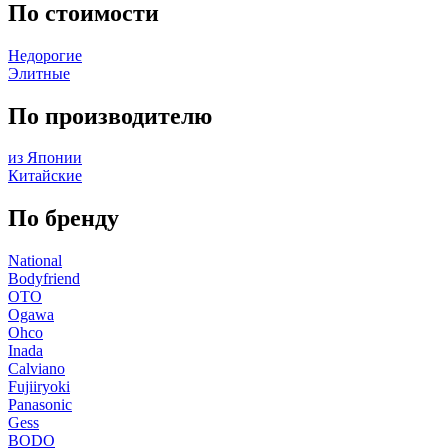
По стоимости
Недорогие
Элитные
По производителю
из Японии
Китайские
По бренду
National
Bodyfriend
OTO
Ogawa
Ohco
Inada
Calviano
Fujiiryoki
Panasonic
Gess
BODO