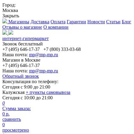
Город:
Москва
Закрыть
Магазины
Доставка
Оплата
Гарантии
Новости
Статьи
Блог
Отзывы о магазине
О компании
интернет-гипермаркет
Звонок бесплатный
+7 (495) 646-17-37
+7 (800) 333-03-68
Наша почта:
mp@mp-mp.ru
Магазин в Москве
+7 (495) 646-17-37
Наша почта:
mp@mp-mp.ru
Обратный звонок
Консультация по телефону:
Сегодня с
9:00
до
21:00
Калужская
+ пункты самовывоза
Сегодня с
10:00
до
21:00
0
Сумма заказа:
0
р.
сравнить
0
просмотрено