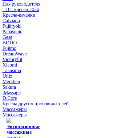
Для руководителя
ТОП кресел 2026
Кресла-качалки
Calviano
Fujiiryoki
Panasonic
Gess
BODO
Fujimo
DreamWave
VictoryFit
Xiaomi
Takasima
Unix
Meridien
Sakura
iMassage
D.Core
Кресла других производителей
Массажеры
Массажеры
Эксклюзивные
массажные
столы