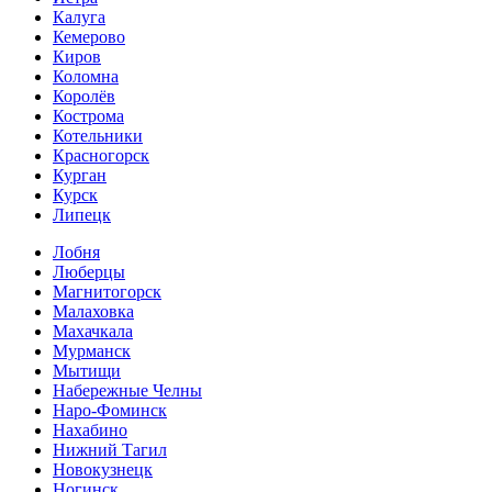
Калуга
Кемерово
Киров
Коломна
Королёв
Кострома
Котельники
Красногорск
Курган
Курск
Липецк
Лобня
Люберцы
Магнитогорск
Малаховка
Махачкала
Мурманск
Мытищи
Набережные Челны
Наро-Фоминск
Нахабино
Нижний Тагил
Новокузнецк
Ногинск