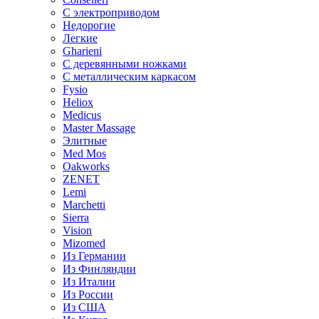
С электроприводом
Недорогие
Легкие
Gharieni
С деревянными ножками
С металлическим каркасом
Fysio
Heliox
Medicus
Master Massage
Элитные
Med Mos
Oakworks
ZENET
Lemi
Marchetti
Sierra
Vision
Mizomed
Из Германии
Из Финляндии
Из Италии
Из России
Из США