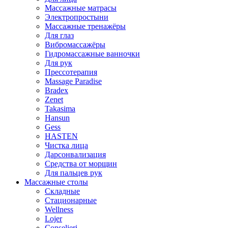
Массажные матрасы
Электропростыни
Массажные тренажёры
Для глаз
Вибромассажёры
Гидромассажные ванночки
Для рук
Прессотерапия
Massage Paradise
Bradex
Zenet
Takasima
Hansun
Gess
HASTEN
Чистка лица
Дарсонвализация
Средства от морщин
Для пальцев рук
Массажные столы
Складные
Стационарные
Wellness
Lojer
Conselieri