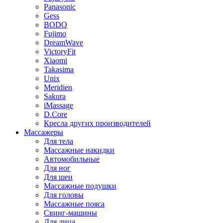
Panasonic
Gess
BODO
Fujimo
DreamWave
VictoryFit
Xiaomi
Takasima
Unix
Meridien
Sakura
iMassage
D.Core
Кресла других производителей
Массажеры
Для тела
Массажные накидки
Автомобильные
Для ног
Для шеи
Массажные подушки
Для головы
Массажные пояса
Свинг-машины
Для лица