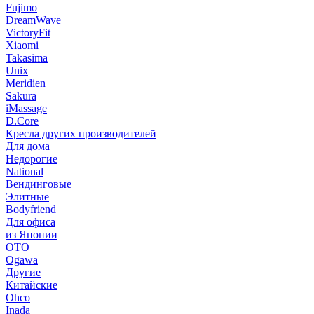
Fujimo
DreamWave
VictoryFit
Xiaomi
Takasima
Unix
Meridien
Sakura
iMassage
D.Core
Кресла других производителей
Для дома
Недорогие
National
Вендинговые
Элитные
Bodyfriend
Для офиса
из Японии
OTO
Ogawa
Другие
Китайские
Ohco
Inada