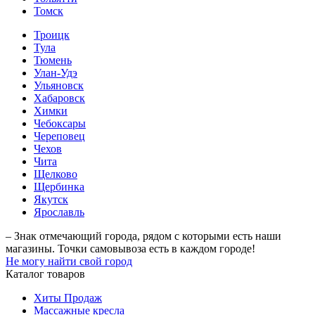
Томск
Троицк
Тула
Тюмень
Улан-Удэ
Ульяновск
Хабаровск
Химки
Чебоксары
Череповец
Чехов
Чита
Щелково
Щербинка
Якутск
Ярославль
– Знак отмечающий города, рядом с которыми есть наши
магазины. Точки самовывоза есть в каждом городе!
Не могу найти свой город
Каталог товаров
Хиты Продаж
Массажные кресла