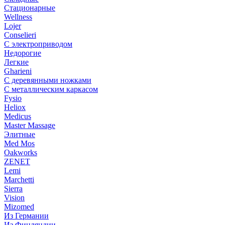
Стационарные
Wellness
Lojer
Conselieri
С электроприводом
Недорогие
Легкие
Gharieni
С деревянными ножками
С металлическим каркасом
Fysio
Heliox
Medicus
Master Massage
Элитные
Med Mos
Oakworks
ZENET
Lemi
Marchetti
Sierra
Vision
Mizomed
Из Германии
Из Финляндии