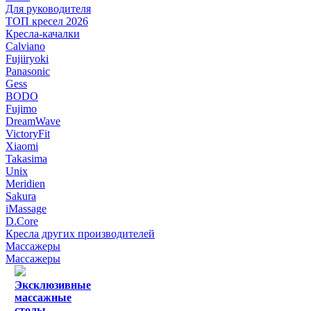
Для руководителя
ТОП кресел 2026
Кресла-качалки
Calviano
Fujiiryoki
Panasonic
Gess
BODO
Fujimo
DreamWave
VictoryFit
Xiaomi
Takasima
Unix
Meridien
Sakura
iMassage
D.Core
Кресла других производителей
Массажеры
Массажеры
Эксклюзивные
массажные
столы