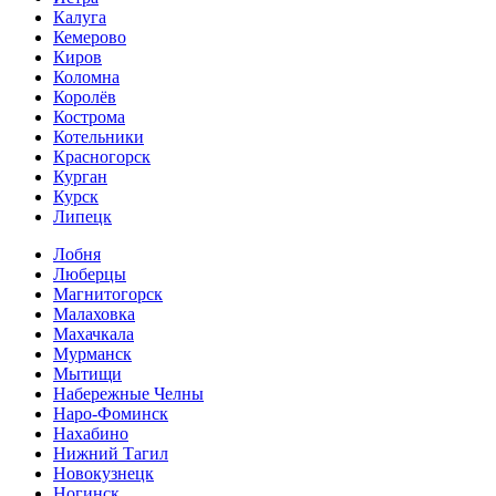
Калуга
Кемерово
Киров
Коломна
Королёв
Кострома
Котельники
Красногорск
Курган
Курск
Липецк
Лобня
Люберцы
Магнитогорск
Малаховка
Махачкала
Мурманск
Мытищи
Набережные Челны
Наро-Фоминск
Нахабино
Нижний Тагил
Новокузнецк
Ногинск