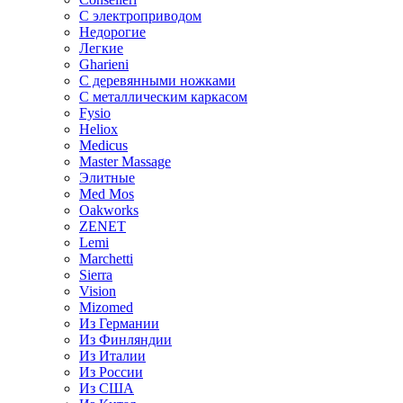
С электроприводом
Недорогие
Легкие
Gharieni
С деревянными ножками
С металлическим каркасом
Fysio
Heliox
Medicus
Master Massage
Элитные
Med Mos
Oakworks
ZENET
Lemi
Marchetti
Sierra
Vision
Mizomed
Из Германии
Из Финляндии
Из Италии
Из России
Из США