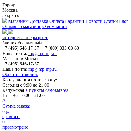
Город:
Москва
Закрыть
Магазины
Доставка
Оплата
Гарантии
Новости
Статьи
Блог
Отзывы о магазине
О компании
интернет-гипермаркет
Звонок бесплатный
+7 (495) 646-17-37
+7 (800) 333-03-68
Наша почта:
mp@mp-mp.ru
Магазин в Москве
+7 (495) 646-17-37
Наша почта:
mp@mp-mp.ru
Обратный звонок
Консультация по телефону:
Сегодня с
9:00
до
21:00
Калужская
+ пункты самовывоза
Пн - Вс
: 10:00 - 21:00
0
Сумма заказа:
0
р.
сравнить
0
просмотрено