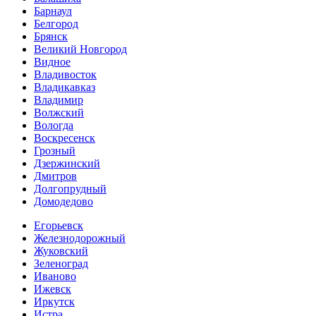
Барнаул
Белгород
Брянск
Великий Новгород
Видное
Владивосток
Владикавказ
Владимир
Волжский
Вологда
Воскресенск
Грозный
Дзержинский
Дмитров
Долгопрудный
Домодедово
Егорьевск
Железнодорожный
Жуковский
Зеленоград
Иваново
Ижевск
Иркутск
Истра