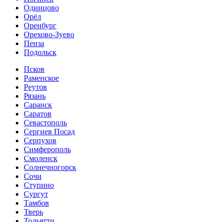
Одинцово
Орёл
Оренбург
Орехово-Зуево
Пенза
Подольск
Псков
Раменское
Реутов
Рязань
Саранск
Саратов
Севастополь
Сергиев Посад
Серпухов
Симферополь
Смоленск
Солнечногорск
Сочи
Ступино
Сургут
Тамбов
Тверь
Тольятти