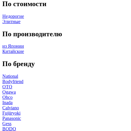
По стоимости
Недорогие
Элитные
По производителю
из Японии
Китайские
По бренду
National
Bodyfriend
OTO
Ogawa
Ohco
Inada
Calviano
Fujiiryoki
Panasonic
Gess
BODO