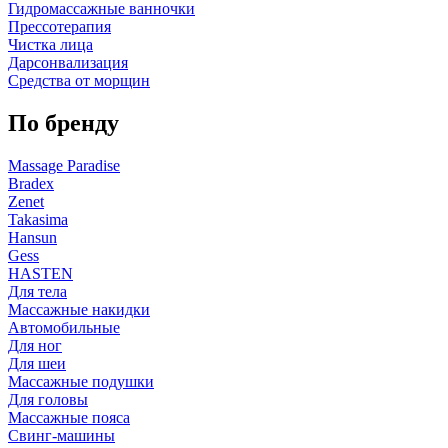
Гидромассажные ванночки
Прессотерапия
Чистка лица
Дарсонвализация
Средства от морщин
По бренду
Massage Paradise
Bradex
Zenet
Takasima
Hansun
Gess
HASTEN
Для тела
Массажные накидки
Автомобильные
Для ног
Для шеи
Массажные подушки
Для головы
Массажные пояса
Свинг-машины