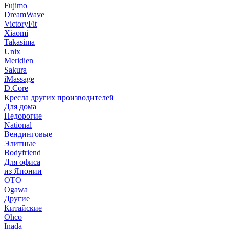
Fujimo
DreamWave
VictoryFit
Xiaomi
Takasima
Unix
Meridien
Sakura
iMassage
D.Core
Кресла других производителей
Для дома
Недорогие
National
Вендинговые
Элитные
Bodyfriend
Для офиса
из Японии
OTO
Ogawa
Другие
Китайские
Ohco
Inada