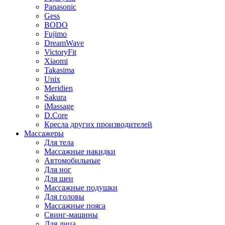
Panasonic
Gess
BODO
Fujimo
DreamWave
VictoryFit
Xiaomi
Takasima
Unix
Meridien
Sakura
iMassage
D.Core
Кресла других производителей
Массажеры
Для тела
Массажные накидки
Автомобильные
Для ног
Для шеи
Массажные подушки
Для головы
Массажные пояса
Свинг-машины
Для лица