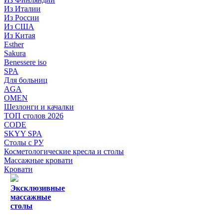
Из Италии
Из России
Из США
Из Китая
Esther
Sakura
Benessere iso
SPA
Для больниц
AGA
OMEN
Шезлонги и качалки
ТОП столов 2026
CODE
SKYY SPA
Столы с РУ
Косметологические кресла и столы
Массажные кровати
Кровати
Эксклюзивные
массажные
столы