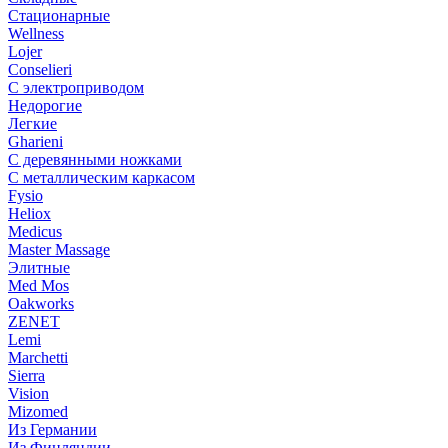
Стационарные
Wellness
Lojer
Conselieri
С электроприводом
Недорогие
Легкие
Gharieni
С деревянными ножками
С металлическим каркасом
Fysio
Heliox
Medicus
Master Massage
Элитные
Med Mos
Oakworks
ZENET
Lemi
Marchetti
Sierra
Vision
Mizomed
Из Германии
Из Финляндии