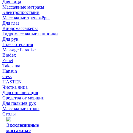
Для лица
Массажные матрасы
Электропростыни
Массажные тренажёры
Для глаз
Вибромассажёры
Гидромассажные ванночки
Для рук
Прессотерапия
Massage Paradise
Bradex
Zenet
Takasima
Hansun
Gess
HASTEN
Чистка лица
Дарсонвализация
Средства от морщин
Для пальцев рук
Массажные столы
Столы
Эксклюзивные
массажные