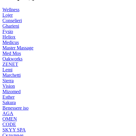
Wellness
Lojer
Conselieri
Gharieni
Fysio
Heliox
Medicus
Master Massage
Med Mos
Oakworks
ZENET
Lemi
Marchetti
Sierra
Vision
Mizomed
Esther
Sakura
Benessere iso
AGA
OMEN
CODE
SKYY SPA
Складные