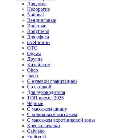
Для дома
Недорогие
National
Вендинговые
Элитные
Bodyfriend
Для офиса
из Японии
OTO
Ogawa
Другие
Китайские
Ohco
Inada
С нулевой гравитацией
Со скидкой
Для руководителя
ТОП кресел 2026
Черные
С массажем шиацу
С роликовым массажем
С массажем воротниковой зоны
Кресла-качалки
Calviano
Fujiiryoki