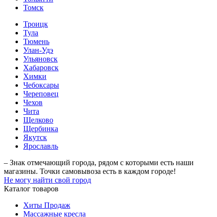
Томск
Троицк
Тула
Тюмень
Улан-Удэ
Ульяновск
Хабаровск
Химки
Чебоксары
Череповец
Чехов
Чита
Щелково
Щербинка
Якутск
Ярославль
– Знак отмечающий города, рядом с которыми есть наши
магазины. Точки самовывоза есть в каждом городе!
Не могу найти свой город
Каталог товаров
Хиты Продаж
Массажные кресла