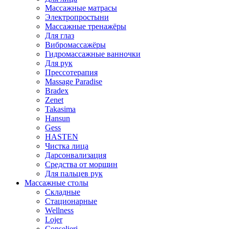
Массажные матрасы
Электропростыни
Массажные тренажёры
Для глаз
Вибромассажёры
Гидромассажные ванночки
Для рук
Прессотерапия
Massage Paradise
Bradex
Zenet
Takasima
Hansun
Gess
HASTEN
Чистка лица
Дарсонвализация
Средства от морщин
Для пальцев рук
Массажные столы
Складные
Стационарные
Wellness
Lojer
Conselieri