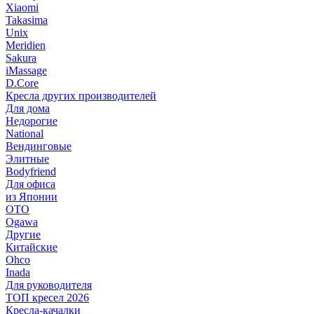
Xiaomi
Takasima
Unix
Meridien
Sakura
iMassage
D.Core
Кресла других производителей
Для дома
Недорогие
National
Вендинговые
Элитные
Bodyfriend
Для офиса
из Японии
OTO
Ogawa
Другие
Китайские
Ohco
Inada
Для руководителя
ТОП кресел 2026
Кресла-качалки