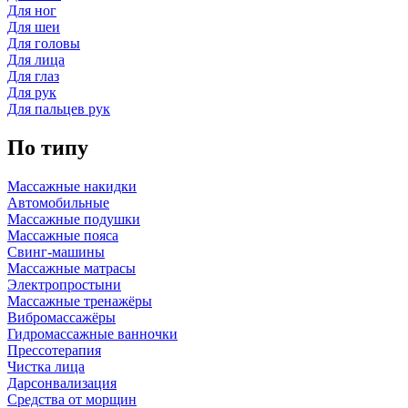
Для ног
Для шеи
Для головы
Для лица
Для глаз
Для рук
Для пальцев рук
По типу
Массажные накидки
Автомобильные
Массажные подушки
Массажные пояса
Свинг-машины
Массажные матрасы
Электропростыни
Массажные тренажёры
Вибромассажёры
Гидромассажные ванночки
Прессотерапия
Чистка лица
Дарсонвализация
Средства от морщин