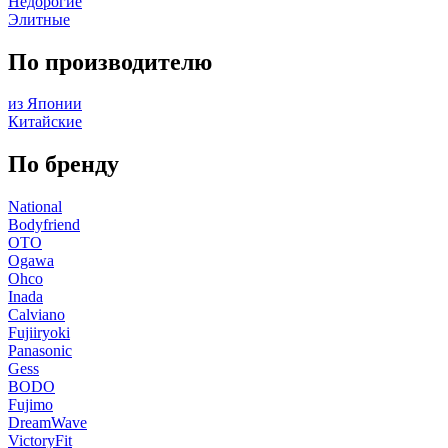
Недорогие
Элитные
По производителю
из Японии
Китайские
По бренду
National
Bodyfriend
OTO
Ogawa
Ohco
Inada
Calviano
Fujiiryoki
Panasonic
Gess
BODO
Fujimo
DreamWave
VictoryFit