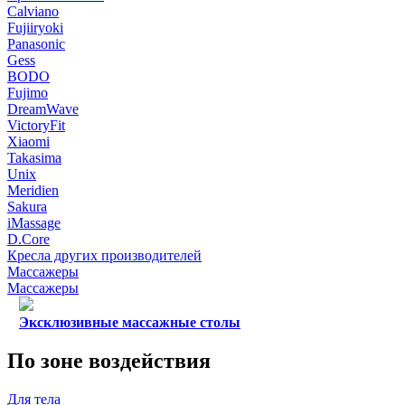
Calviano
Fujiiryoki
Panasonic
Gess
BODO
Fujimo
DreamWave
VictoryFit
Xiaomi
Takasima
Unix
Meridien
Sakura
iMassage
D.Core
Кресла других производителей
Массажеры
Массажеры
Эксклюзивные массажные столы
По зоне воздействия
Для тела