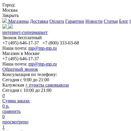
Город:
Москва
Закрыть
Магазины
Доставка
Оплата
Гарантии
Новости
Статьи
Блог
интернет-гипермаркет
Звонок бесплатный
+7 (495) 646-17-37
+7 (800) 333-03-68
Наша почта:
mp@mp-mp.ru
Магазин в Москве
+7 (495) 646-17-37
Наша почта:
mp@mp-mp.ru
Обратный звонок
Консультация по телефону:
Сегодня с
9:00
до
21:00
Калужская
+ пункты самовывоза
Сегодня с
10:00
до
21:00
0
Сумма заказа:
0
р.
сравнить
0
просмотрено
1