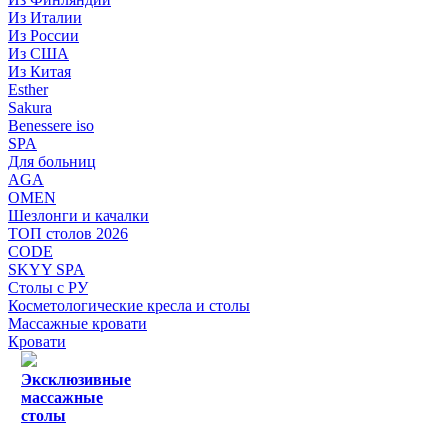
Из Италии
Из России
Из США
Из Китая
Esther
Sakura
Benessere iso
SPA
Для больниц
AGA
OMEN
Шезлонги и качалки
ТОП столов 2026
CODE
SKYY SPA
Столы с РУ
Косметологические кресла и столы
Массажные кровати
Кровати
Эксклюзивные
массажные
столы