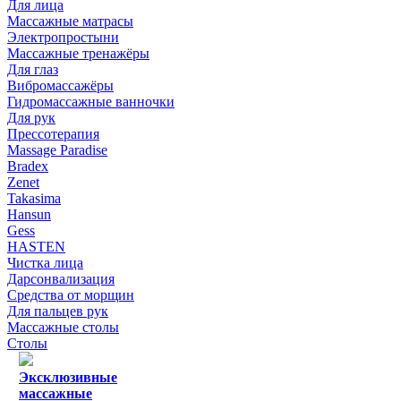
Для лица
Массажные матрасы
Электропростыни
Массажные тренажёры
Для глаз
Вибромассажёры
Гидромассажные ванночки
Для рук
Прессотерапия
Massage Paradise
Bradex
Zenet
Takasima
Hansun
Gess
HASTEN
Чистка лица
Дарсонвализация
Средства от морщин
Для пальцев рук
Массажные столы
Столы
Эксклюзивные
массажные