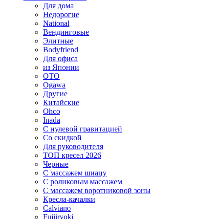
Для дома
Недорогие
National
Вендинговые
Элитные
Bodyfriend
Для офиса
из Японии
OTO
Ogawa
Другие
Китайские
Ohco
Inada
С нулевой гравитацией
Со скидкой
Для руководителя
ТОП кресел 2026
Черные
С массажем шиацу
С роликовым массажем
С массажем воротниковой зоны
Кресла-качалки
Calviano
Fujiiryoki