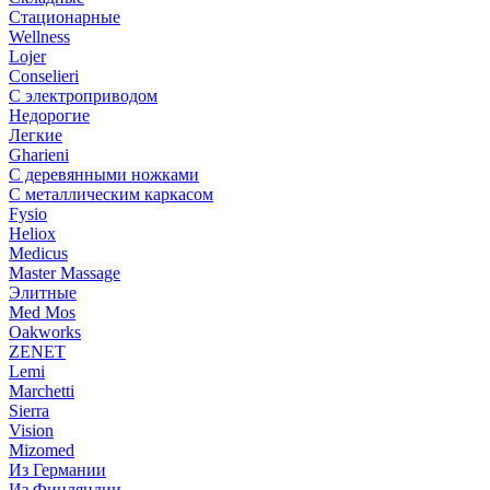
Стационарные
Wellness
Lojer
Conselieri
С электроприводом
Недорогие
Легкие
Gharieni
С деревянными ножками
С металлическим каркасом
Fysio
Heliox
Medicus
Master Massage
Элитные
Med Mos
Oakworks
ZENET
Lemi
Marchetti
Sierra
Vision
Mizomed
Из Германии
Из Финляндии