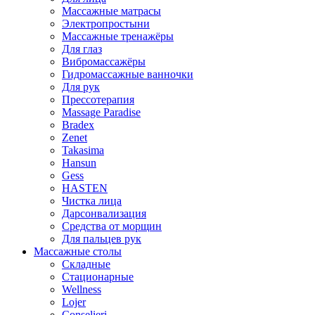
Массажные матрасы
Электропростыни
Массажные тренажёры
Для глаз
Вибромассажёры
Гидромассажные ванночки
Для рук
Прессотерапия
Massage Paradise
Bradex
Zenet
Takasima
Hansun
Gess
HASTEN
Чистка лица
Дарсонвализация
Средства от морщин
Для пальцев рук
Массажные столы
Складные
Стационарные
Wellness
Lojer
Conselieri