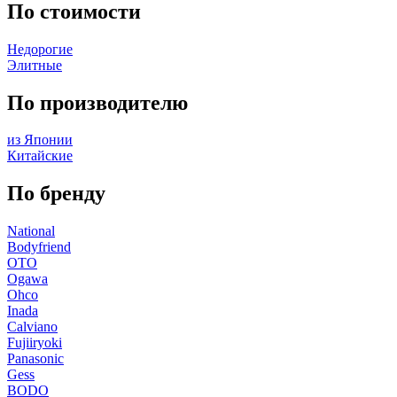
По стоимости
Недорогие
Элитные
По производителю
из Японии
Китайские
По бренду
National
Bodyfriend
OTO
Ogawa
Ohco
Inada
Calviano
Fujiiryoki
Panasonic
Gess
BODO