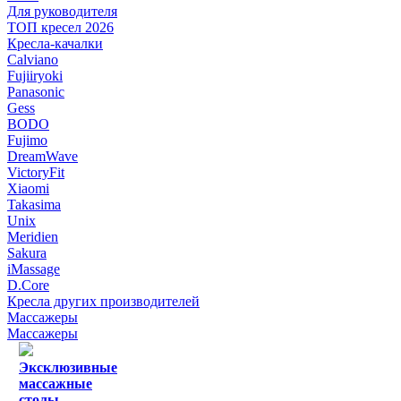
Для руководителя
ТОП кресел 2026
Кресла-качалки
Calviano
Fujiiryoki
Panasonic
Gess
BODO
Fujimo
DreamWave
VictoryFit
Xiaomi
Takasima
Unix
Meridien
Sakura
iMassage
D.Core
Кресла других производителей
Массажеры
Массажеры
Эксклюзивные
массажные
столы