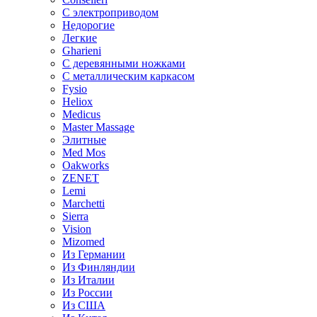
С электроприводом
Недорогие
Легкие
Gharieni
С деревянными ножками
С металлическим каркасом
Fysio
Heliox
Medicus
Master Massage
Элитные
Med Mos
Oakworks
ZENET
Lemi
Marchetti
Sierra
Vision
Mizomed
Из Германии
Из Финляндии
Из Италии
Из России
Из США