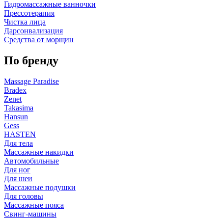
Гидромассажные ванночки
Прессотерапия
Чистка лица
Дарсонвализация
Средства от морщин
По бренду
Massage Paradise
Bradex
Zenet
Takasima
Hansun
Gess
HASTEN
Для тела
Массажные накидки
Автомобильные
Для ног
Для шеи
Массажные подушки
Для головы
Массажные пояса
Свинг-машины