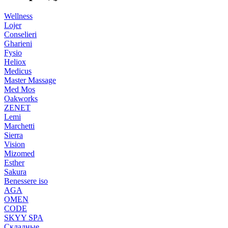
Wellness
Lojer
Conselieri
Gharieni
Fysio
Heliox
Medicus
Master Massage
Med Mos
Oakworks
ZENET
Lemi
Marchetti
Sierra
Vision
Mizomed
Esther
Sakura
Benessere iso
AGA
OMEN
CODE
SKYY SPA
Складные