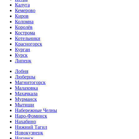
Калуга
Кемерово
Киров
Коломна
Королёв
Кострома
Котельники
Красногорск
Курган
Курск
Липецк
Лобня
Люберцы
Магнитогорск
Малаховка
Махачкала
Мурманск
Мытищи
Набережные Челны
Наро-Фоминск
Нахабино
Нижний Тагил
Новокузнецк
Ногинск