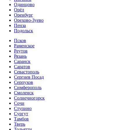
Одинцово
Орёл
Оренбург
Орехово-Зуево
Пенза
Подольск
Псков
Раменское
Реутов
Рязань
Саранск
Саратов
Севастополь
Сергиев Посад
Серпухов
Симферополь
Смоленск
Солнечногорск
Сочи
Ступино
Сургут
Тамбов
Тверь
Тольятти