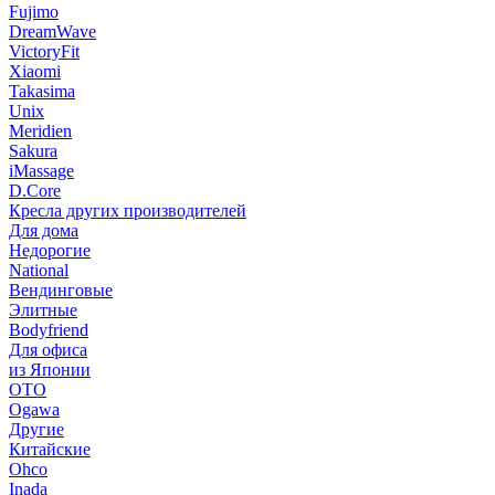
Fujimo
DreamWave
VictoryFit
Xiaomi
Takasima
Unix
Meridien
Sakura
iMassage
D.Core
Кресла других производителей
Для дома
Недорогие
National
Вендинговые
Элитные
Bodyfriend
Для офиса
из Японии
OTO
Ogawa
Другие
Китайские
Ohco
Inada