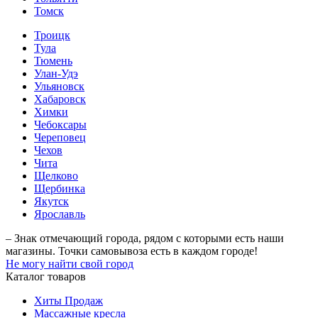
Томск
Троицк
Тула
Тюмень
Улан-Удэ
Ульяновск
Хабаровск
Химки
Чебоксары
Череповец
Чехов
Чита
Щелково
Щербинка
Якутск
Ярославль
– Знак отмечающий города, рядом с которыми есть наши
магазины. Точки самовывоза есть в каждом городе!
Не могу найти свой город
Каталог товаров
Хиты Продаж
Массажные кресла