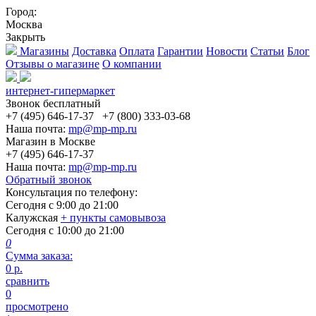
Город:
Москва
Закрыть
Магазины
Доставка
Оплата
Гарантии
Новости
Статьи
Блог
Отзывы о магазине
О компании
интернет-гипермаркет
Звонок бесплатный
+7 (495) 646-17-37
+7 (800) 333-03-68
Наша почта:
mp@mp-mp.ru
Магазин в Москве
+7 (495) 646-17-37
Наша почта:
mp@mp-mp.ru
Обратный звонок
Консультация по телефону:
Сегодня с
9:00
до
21:00
Калужская
+ пункты самовывоза
Сегодня с
10:00
до
21:00
0
Сумма заказа:
0
р.
сравнить
0
просмотрено