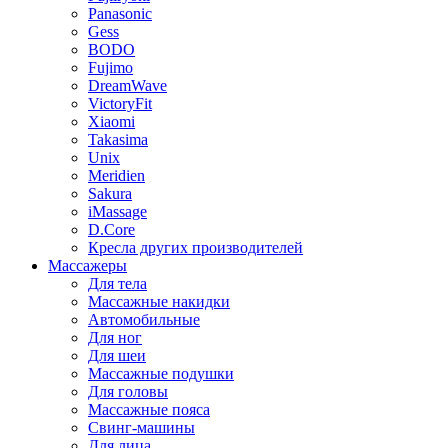
Panasonic
Gess
BODO
Fujimo
DreamWave
VictoryFit
Xiaomi
Takasima
Unix
Meridien
Sakura
iMassage
D.Core
Кресла других производителей
Массажеры
Для тела
Массажные накидки
Автомобильные
Для ног
Для шеи
Массажные подушки
Для головы
Массажные пояса
Свинг-машины
Для лица