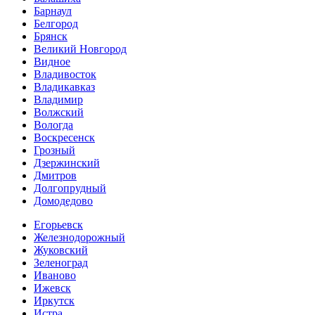
Барнаул
Белгород
Брянск
Великий Новгород
Видное
Владивосток
Владикавказ
Владимир
Волжский
Вологда
Воскресенск
Грозный
Дзержинский
Дмитров
Долгопрудный
Домодедово
Егорьевск
Железнодорожный
Жуковский
Зеленоград
Иваново
Ижевск
Иркутск
Истра