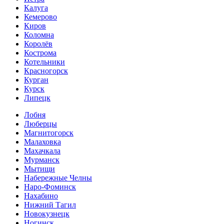
Калуга
Кемерово
Киров
Коломна
Королёв
Кострома
Котельники
Красногорск
Курган
Курск
Липецк
Лобня
Люберцы
Магнитогорск
Малаховка
Махачкала
Мурманск
Мытищи
Набережные Челны
Наро-Фоминск
Нахабино
Нижний Тагил
Новокузнецк
Ногинск