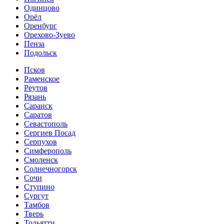
Одинцово
Орёл
Оренбург
Орехово-Зуево
Пенза
Подольск
Псков
Раменское
Реутов
Рязань
Саранск
Саратов
Севастополь
Сергиев Посад
Серпухов
Симферополь
Смоленск
Солнечногорск
Сочи
Ступино
Сургут
Тамбов
Тверь
Тольятти