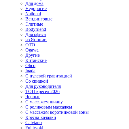
Для дома
Недорогие
National
Вендинговые
Элитные
Bodyfriend
Для офиса
из Японии
OTO
Ogawa
Другие
Китайские
Ohco
Inada
С нулевой гравитацией
Со скидкой
Для руководителя
ТОП кресел 2026
Черные
С массажем шиацу
С роликовым массажем
С массажем воротниковой зоны
Кресла-качалки
Calviano
Fujiiryoki