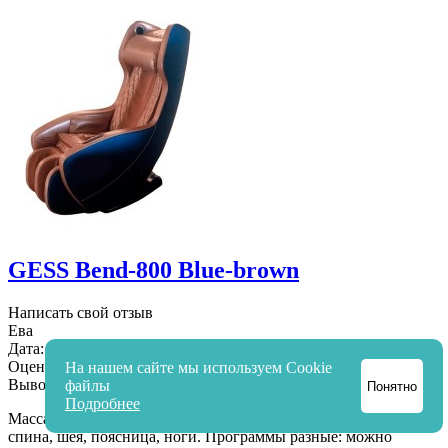
GESS Bend-800 Blue-brown
Написать свой отзыв
Ева
Дата:
10.03.2025
Оценка товара:
На нашем сайте мы используем Cookie
Вывод:
файлы
Понятно
Подробнее
Массаж огонь! Кресло реально работает по всем зонам –
спина, шея, поясница, ноги. Программы разные: можно