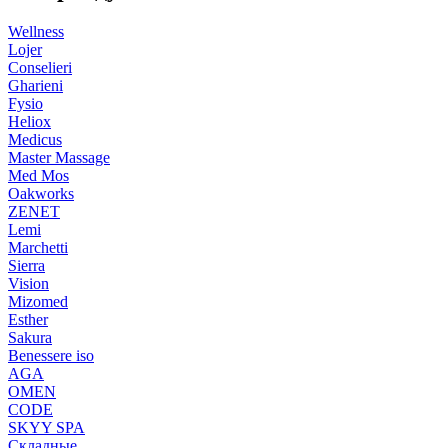
Wellness
Lojer
Conselieri
Gharieni
Fysio
Heliox
Medicus
Master Massage
Med Mos
Oakworks
ZENET
Lemi
Marchetti
Sierra
Vision
Mizomed
Esther
Sakura
Benessere iso
AGA
OMEN
CODE
SKYY SPA
Складные