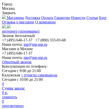
Город:
Москва
Закрыть
Магазины
Доставка
Оплата
Гарантии
Новости
Статьи
Блог
Отзывы о магазине
О компании
интернет-гипермаркет
Звонок бесплатный
+7 (495) 646-17-37
+7 (800) 333-03-68
Наша почта:
mp@mp-mp.ru
Магазин в Москве
+7 (495) 646-17-37
Наша почта:
mp@mp-mp.ru
Обратный звонок
Консультация по телефону:
Сегодня с
9:00
до
21:00
Калужская
+ пункты самовывоза
Сегодня с
10:00
до
21:00
0
Сумма заказа:
0
р.
сравнить
0
просмотрено