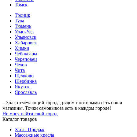
Томск
Троицк
Тула
Тюмень
Улан-Удэ
Ульяновск
Хабаровск
Химки
Чебоксары
Череповец
Чехов
Чита
Щелково
Щербинка
Якутск
Ярославль
– Знак отмечающий города, рядом с которыми есть наши
магазины. Точки самовывоза есть в каждом городе!
Не могу найти свой город
Каталог товаров
Хиты Продаж
Массажные кресла