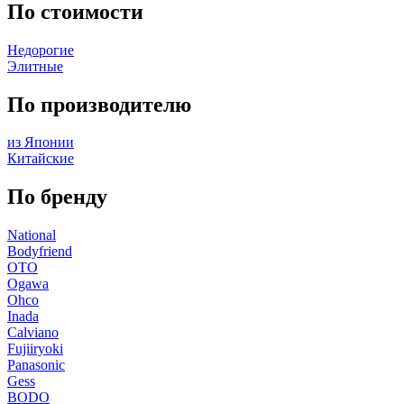
По стоимости
Недорогие
Элитные
По производителю
из Японии
Китайские
По бренду
National
Bodyfriend
OTO
Ogawa
Ohco
Inada
Calviano
Fujiiryoki
Panasonic
Gess
BODO