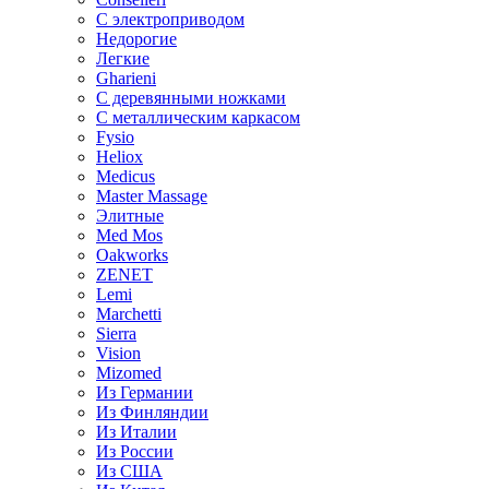
С электроприводом
Недорогие
Легкие
Gharieni
С деревянными ножками
С металлическим каркасом
Fysio
Heliox
Medicus
Master Massage
Элитные
Med Mos
Oakworks
ZENET
Lemi
Marchetti
Sierra
Vision
Mizomed
Из Германии
Из Финляндии
Из Италии
Из России
Из США