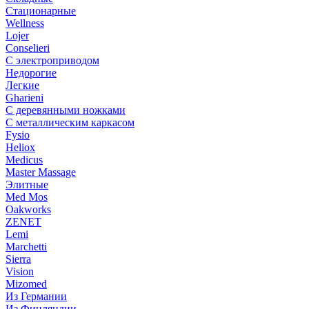
Стационарные
Wellness
Lojer
Conselieri
С электроприводом
Недорогие
Легкие
Gharieni
С деревянными ножками
С металлическим каркасом
Fysio
Heliox
Medicus
Master Massage
Элитные
Med Mos
Oakworks
ZENET
Lemi
Marchetti
Sierra
Vision
Mizomed
Из Германии
Из Финляндии