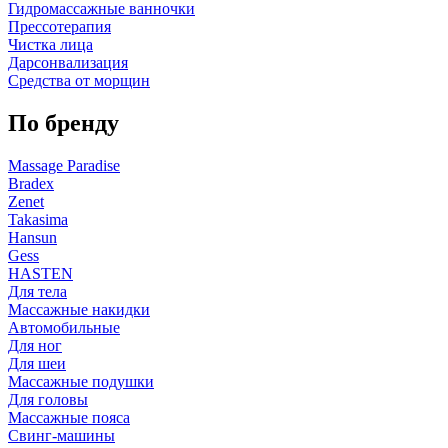
Гидромассажные ванночки
Прессотерапия
Чистка лица
Дарсонвализация
Средства от морщин
По бренду
Massage Paradise
Bradex
Zenet
Takasima
Hansun
Gess
HASTEN
Для тела
Массажные накидки
Автомобильные
Для ног
Для шеи
Массажные подушки
Для головы
Массажные пояса
Свинг-машины