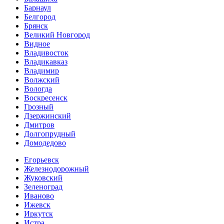
Барнаул
Белгород
Брянск
Великий Новгород
Видное
Владивосток
Владикавказ
Владимир
Волжский
Вологда
Воскресенск
Грозный
Дзержинский
Дмитров
Долгопрудный
Домодедово
Егорьевск
Железнодорожный
Жуковский
Зеленоград
Иваново
Ижевск
Иркутск
Истра