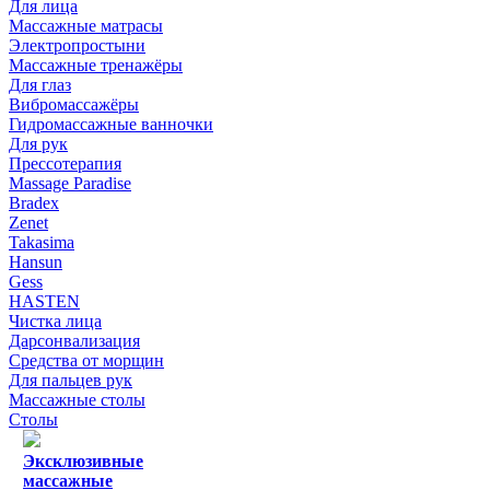
Для лица
Массажные матрасы
Электропростыни
Массажные тренажёры
Для глаз
Вибромассажёры
Гидромассажные ванночки
Для рук
Прессотерапия
Massage Paradise
Bradex
Zenet
Takasima
Hansun
Gess
HASTEN
Чистка лица
Дарсонвализация
Средства от морщин
Для пальцев рук
Массажные столы
Столы
Эксклюзивные
массажные