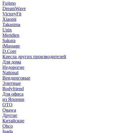
Fujimo
DreamWave
VictoryFit
Xiaomi
Takasima
Unix
Meridien
Sakura
iMassage
D.Core
Кресла других производителей
Для дома
Недорогие
National
Вендинговые
Элитные
Bodyfriend
Для офиса
из Японии
OTO
Ogawa
Другие
Китайские
Ohco
Inada