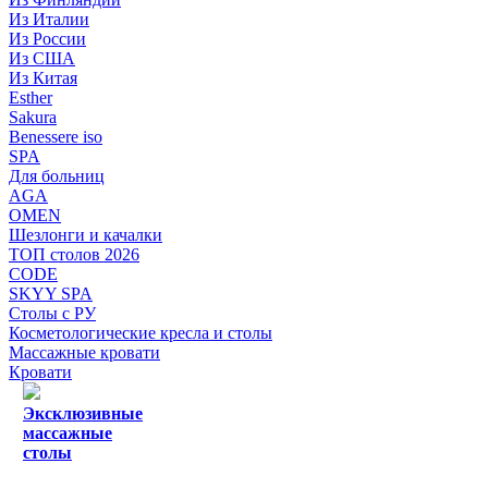
Из Италии
Из России
Из США
Из Китая
Esther
Sakura
Benessere iso
SPA
Для больниц
AGA
OMEN
Шезлонги и качалки
ТОП столов 2026
CODE
SKYY SPA
Столы с РУ
Косметологические кресла и столы
Массажные кровати
Кровати
Эксклюзивные
массажные
столы