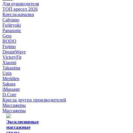
Для руководителя
ТОП кресел 2026
Кресла-качалки
Calviano
Fujiiryoki
Panasonic
Gess
BODO
Fujimo
DreamWave
VictoryFit
Xiaomi
Takasima
Unix
Meridien
Sakura
iMassage
D.Core
Кресла других производителей
Массажеры
Массажеры
Эксклюзивные
массажные
столы