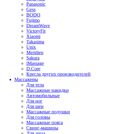
Panasonic
Gess
BODO
Fujimo
DreamWave
VictoryFit
Xiaomi
Takasima
Unix
Meridien
Sakura
iMassage
D.Core
Кресла других производителей
Массажеры
Для тела
Массажные накидки
Автомобильные
Для ног
Для шеи
Массажные подушки
Для головы
Массажные пояса
Свинг-машины
Для лица