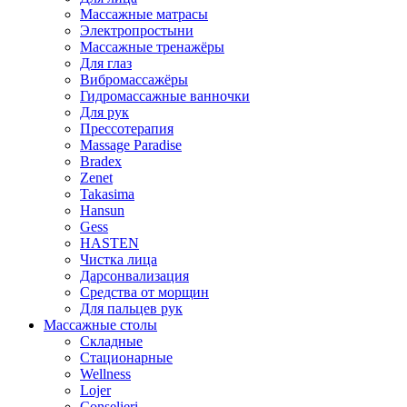
Массажные матрасы
Электропростыни
Массажные тренажёры
Для глаз
Вибромассажёры
Гидромассажные ванночки
Для рук
Прессотерапия
Massage Paradise
Bradex
Zenet
Takasima
Hansun
Gess
HASTEN
Чистка лица
Дарсонвализация
Средства от морщин
Для пальцев рук
Массажные столы
Складные
Стационарные
Wellness
Lojer
Conselieri