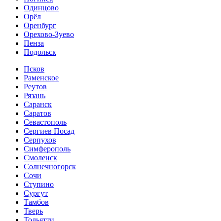
Одинцово
Орёл
Оренбург
Орехово-Зуево
Пенза
Подольск
Псков
Раменское
Реутов
Рязань
Саранск
Саратов
Севастополь
Сергиев Посад
Серпухов
Симферополь
Смоленск
Солнечногорск
Сочи
Ступино
Сургут
Тамбов
Тверь
Тольятти