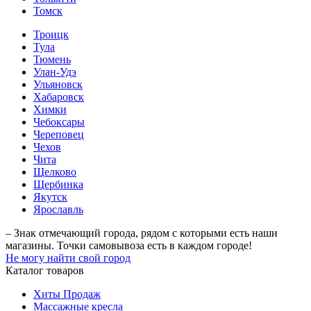
Томск
Троицк
Тула
Тюмень
Улан-Удэ
Ульяновск
Хабаровск
Химки
Чебоксары
Череповец
Чехов
Чита
Щелково
Щербинка
Якутск
Ярославль
– Знак отмечающий города, рядом с которыми есть наши
магазины. Точки самовывоза есть в каждом городе!
Не могу найти свой город
Каталог товаров
Хиты Продаж
Массажные кресла