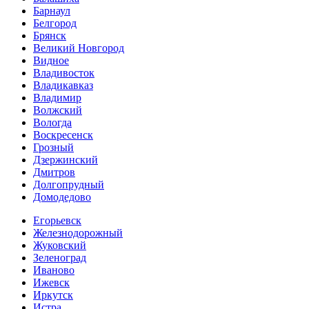
Барнаул
Белгород
Брянск
Великий Новгород
Видное
Владивосток
Владикавказ
Владимир
Волжский
Вологда
Воскресенск
Грозный
Дзержинский
Дмитров
Долгопрудный
Домодедово
Егорьевск
Железнодорожный
Жуковский
Зеленоград
Иваново
Ижевск
Иркутск
Истра