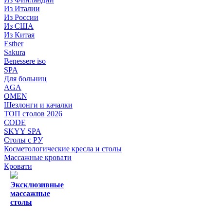
Из Италии
Из России
Из США
Из Китая
Esther
Sakura
Benessere iso
SPA
Для больниц
AGA
OMEN
Шезлонги и качалки
ТОП столов 2026
CODE
SKYY SPA
Столы с РУ
Косметологические кресла и столы
Массажные кровати
Кровати
Эксклюзивные
массажные
столы