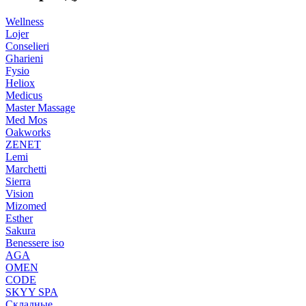
Wellness
Lojer
Conselieri
Gharieni
Fysio
Heliox
Medicus
Master Massage
Med Mos
Oakworks
ZENET
Lemi
Marchetti
Sierra
Vision
Mizomed
Esther
Sakura
Benessere iso
AGA
OMEN
CODE
SKYY SPA
Складные