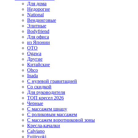
Для дома
Недорогие
National
Вендинговые
Элитные
Bodyfriend
Для офиса
из Японии
OTO
Ogawa
Другие
Китайские
Ohco
Inada
С нулевой гравитацией
Со скидкой
Для руководителя
ТОП кресел 2026
Черные
С массажем шиацу
С роликовым массажем
С массажем воротниковой зоны
Кресла-качалки
Calviano
Fujiiryoki