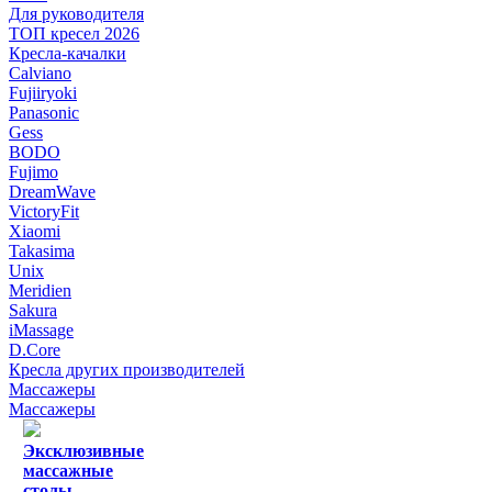
Для руководителя
ТОП кресел 2026
Кресла-качалки
Calviano
Fujiiryoki
Panasonic
Gess
BODO
Fujimo
DreamWave
VictoryFit
Xiaomi
Takasima
Unix
Meridien
Sakura
iMassage
D.Core
Кресла других производителей
Массажеры
Массажеры
Эксклюзивные
массажные
столы