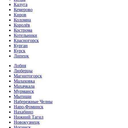
Калуга
Кемерово
Киров
Коломна
Королёв
Кострома
Котельники
Красногорск
Курган
Курск
Липецк
Лобня
Люберцы
Магнитогорск
Малаховка
Махачкала
Мурманск
Мытищи
Набережные Челны
Наро-Фоминск
Нахабино
Нижний Тагил
Новокузнецк
Ногинск