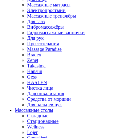
Массажные матрасы
Электропростыни
Массажные тренажёры
Для глаз
Вибромассажёры
Гидромассажные ванночки
Для рук
Прессотерапия
Massage Paradise
Bradex
Zenet
Takasima
Hansun
Gess
HASTEN
Чистка лица
Дарсонвализация
Средства от морщин
Для пальцев рук
Массажные столы
Складные
Стационарные
Wellness
Lojer
Conselieri