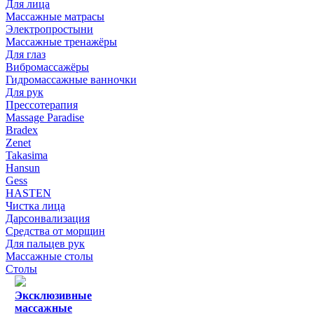
Для лица
Массажные матрасы
Электропростыни
Массажные тренажёры
Для глаз
Вибромассажёры
Гидромассажные ванночки
Для рук
Прессотерапия
Massage Paradise
Bradex
Zenet
Takasima
Hansun
Gess
HASTEN
Чистка лица
Дарсонвализация
Средства от морщин
Для пальцев рук
Массажные столы
Столы
Эксклюзивные
массажные