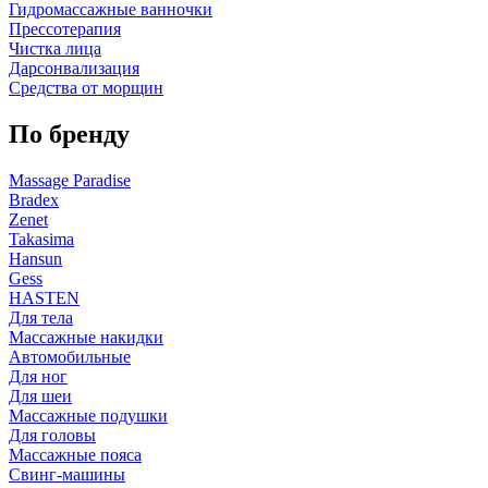
Гидромассажные ванночки
Прессотерапия
Чистка лица
Дарсонвализация
Средства от морщин
По бренду
Massage Paradise
Bradex
Zenet
Takasima
Hansun
Gess
HASTEN
Для тела
Массажные накидки
Автомобильные
Для ног
Для шеи
Массажные подушки
Для головы
Массажные пояса
Свинг-машины