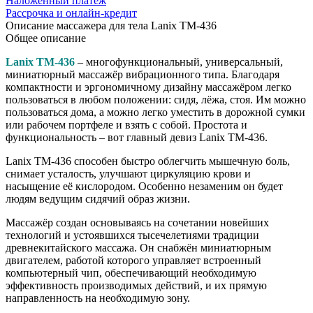
Наложенный платёж
Рассрочка и онлайн-кредит
Описание массажера для тела
Lanix TM-436
Общее описание
Lanix TM-436
– многофункциональный, универсальный,
миниатюрный массажёр вибрационного типа. Благодаря
компактности и эргономичному дизайну массажёром легко
пользоваться в любом положении: сидя, лёжа, стоя. Им можно
пользоваться дома, а можно легко уместить в дорожной сумки
или рабочем портфеле и взять с собой. Простота и
функциональность – вот главный девиз Lanix TM-436.
Lanix TM-436 способен быстро облегчить мышечную боль,
снимает усталость, улучшают циркуляцию крови и
насыщение её кислородом. Особенно незаменим он будет
людям ведущим сидячий образ жизни.
Массажёр создан основываясь на сочетании новейших
технологий и устоявшихся тысечелетиями традиции
древнекитайского массажа. Он снабжён миниатюрным
двигателем, работой которого управляет встроенный
компьютерный чип, обеспечивающий необходимую
эффективность производимых действий, и их прямую
направленность на необходимую зону.