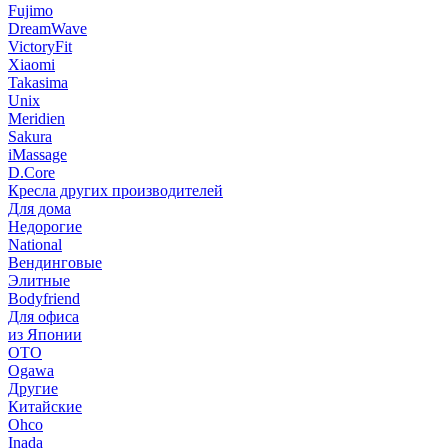
Fujimo
DreamWave
VictoryFit
Xiaomi
Takasima
Unix
Meridien
Sakura
iMassage
D.Core
Кресла других производителей
Для дома
Недорогие
National
Вендинговые
Элитные
Bodyfriend
Для офиса
из Японии
OTO
Ogawa
Другие
Китайские
Ohco
Inada