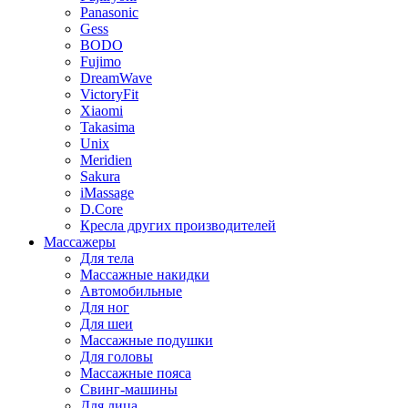
Panasonic
Gess
BODO
Fujimo
DreamWave
VictoryFit
Xiaomi
Takasima
Unix
Meridien
Sakura
iMassage
D.Core
Кресла других производителей
Массажеры
Для тела
Массажные накидки
Автомобильные
Для ног
Для шеи
Массажные подушки
Для головы
Массажные пояса
Свинг-машины
Для лица