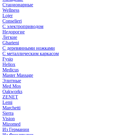
Стационарные
Wellness
Lojer
Conselieri
С электроприводом
Недорогие
Легкие
Gharieni
С деревянными ножками
С металлическим каркасом
Fysio
Heliox
Medicus
Master Massage
Элитные
Med Mos
Oakworks
ZENET
Lemi
Marchetti
Sierra
Vision
Mizomed
Из Германии
Из Финляндии