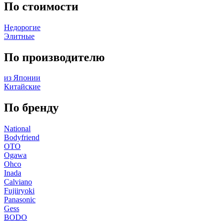
По стоимости
Недорогие
Элитные
По производителю
из Японии
Китайские
По бренду
National
Bodyfriend
OTO
Ogawa
Ohco
Inada
Calviano
Fujiiryoki
Panasonic
Gess
BODO