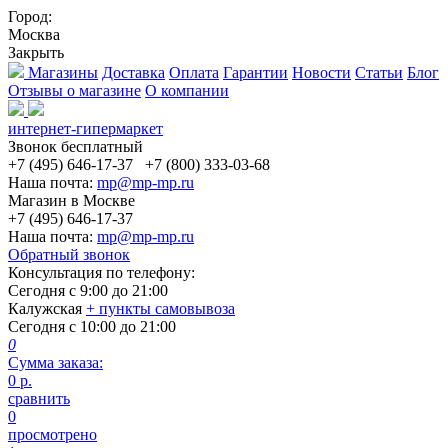
Город:
Москва
Закрыть
Магазины
Доставка
Оплата
Гарантии
Новости
Статьи
Блог
Отзывы о магазине
О компании
интернет-гипермаркет
Звонок бесплатный
+7 (495) 646-17-37
+7 (800) 333-03-68
Наша почта:
mp@mp-mp.ru
Магазин в Москве
+7 (495) 646-17-37
Наша почта:
mp@mp-mp.ru
Обратный звонок
Консультация по телефону:
Сегодня с
9:00
до
21:00
Калужская
+ пункты самовывоза
Сегодня с
10:00
до
21:00
0
Сумма заказа:
0
р.
сравнить
0
просмотрено