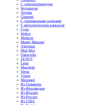
С электроприводом
Недорогие
Легкие
Gharieni
С деревянными ножками
С металлическим каркасом
Fysio
Heliox
Medicus
Master Massage
Элитные
Med Mos
Oakworks
ZENET
Lemi
Marchetti
Sierra
Vision
Mizomed
Из Германии
Из Финляндии
Из Италии
Из России
Из США