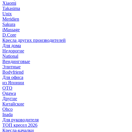
Xiaomi
Takasima
Unix
Meridien
Sakura
iMassage
D.Core
Кресла других производителей
Для дома
Недорогие
National
Вендинговые
Элитные
Bodyfriend
Для офиса
из Японии
OTO
Ogawa
Другие
Китайские
Ohco
Inada
Для руководителя
ТОП кресел 2026
Кресла-качалки