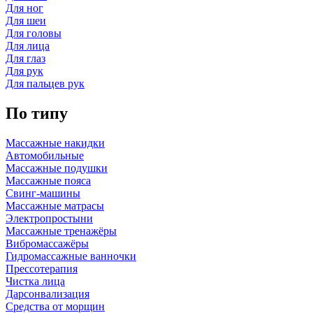
Для ног
Для шеи
Для головы
Для лица
Для глаз
Для рук
Для пальцев рук
По типу
Массажные накидки
Автомобильные
Массажные подушки
Массажные пояса
Свинг-машины
Массажные матрасы
Электропростыни
Массажные тренажёры
Вибромассажёры
Гидромассажные ванночки
Прессотерапия
Чистка лица
Дарсонвализация
Средства от морщин