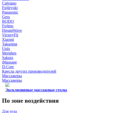
Calviano
Fujiiryoki
Panasonic
Gess
BODO
Fujimo
DreamWave
VictoryFit
Xiaomi
Takasima
Unix
Meridien
Sakura
iMassage
D.Core
Кресла других производителей
Массажеры
Массажеры
Эксклюзивные массажные столы
По зоне воздействия
Для тела