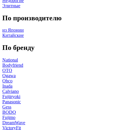
Недорогие
Элитные
По производителю
из Японии
Китайские
По бренду
National
Bodyfriend
OTO
Ogawa
Ohco
Inada
Calviano
Fujiiryoki
Panasonic
Gess
BODO
Fujimo
DreamWave
VictoryFit