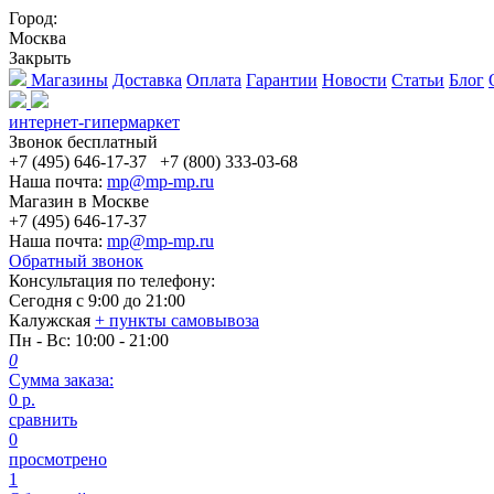
Город:
Москва
Закрыть
Магазины
Доставка
Оплата
Гарантии
Новости
Статьи
Блог
интернет-гипермаркет
Звонок бесплатный
+7 (495) 646-17-37
+7 (800) 333-03-68
Наша почта:
mp@mp-mp.ru
Магазин в Москве
+7 (495) 646-17-37
Наша почта:
mp@mp-mp.ru
Обратный звонок
Консультация по телефону:
Сегодня с
9:00
до
21:00
Калужская
+ пункты самовывоза
Пн - Вс
: 10:00 - 21:00
0
Сумма заказа:
0
р.
сравнить
0
просмотрено
1