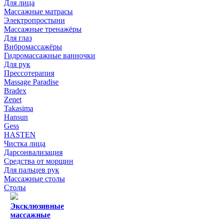
Для лица
Массажные матрасы
Электропростыни
Массажные тренажёры
Для глаз
Вибромассажёры
Гидромассажные ванночки
Для рук
Прессотерапия
Massage Paradise
Bradex
Zenet
Takasima
Hansun
Gess
HASTEN
Чистка лица
Дарсонвализация
Средства от морщин
Для пальцев рук
Массажные столы
Столы
Эксклюзивные
массажные