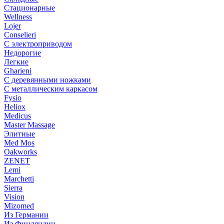
Стационарные
Wellness
Lojer
Conselieri
С электроприводом
Недорогие
Легкие
Gharieni
С деревянными ножками
С металлическим каркасом
Fysio
Heliox
Medicus
Master Massage
Элитные
Med Mos
Oakworks
ZENET
Lemi
Marchetti
Sierra
Vision
Mizomed
Из Германии
Из Финляндии