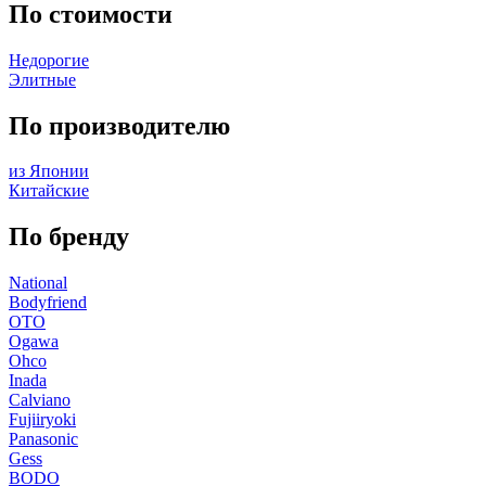
По стоимости
Недорогие
Элитные
По производителю
из Японии
Китайские
По бренду
National
Bodyfriend
OTO
Ogawa
Ohco
Inada
Calviano
Fujiiryoki
Panasonic
Gess
BODO