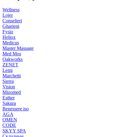
Wellness
Lojer
Conselieri
Gharieni
Fysio
Heliox
Medicus
Master Massage
Med Mos
Oakworks
ZENET
Lemi
Marchetti
Sierra
Vision
Mizomed
Esther
Sakura
Benessere iso
AGA
OMEN
CODE
SKYY SPA
Складные