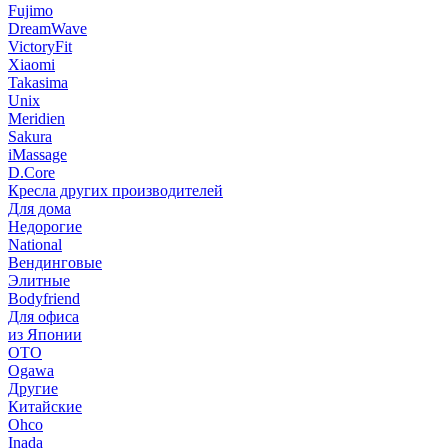
Fujimo
DreamWave
VictoryFit
Xiaomi
Takasima
Unix
Meridien
Sakura
iMassage
D.Core
Кресла других производителей
Для дома
Недорогие
National
Вендинговые
Элитные
Bodyfriend
Для офиса
из Японии
OTO
Ogawa
Другие
Китайские
Ohco
Inada