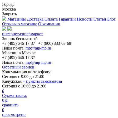
Город:
Москва
Закрыть
Магазины
Доставка
Оплата
Гарантии
Новости
Статьи
Блог
Отзывы о магазине
О компании
интернет-гипермаркет
Звонок бесплатный
+7 (495) 646-17-37
+7 (800) 333-03-68
Наша почта:
mp@mp-mp.ru
Магазин в Москве
+7 (495) 646-17-37
Наша почта:
mp@mp-mp.ru
Обратный звонок
Консультация по телефону:
Сегодня с
9:00
до
21:00
Калужская
+ пункты самовывоза
Сегодня с
10:00
до
21:00
0
Сумма заказа:
0
р.
сравнить
0
просмотрено