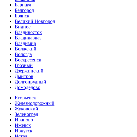
Барнаул
Белгород
Брянск
Великий Новгород
Видное
Владивосток
Владикавказ
Владимир
Волжский
Вологда
Воскресенск
Грозный
Дзержинский
Дмитров
Долгопрудный
Домодедово
Егорьевск
Железнодорожный
Жуковский
Зеленоград
Иваново
Ижевск
Иркутск
Истра