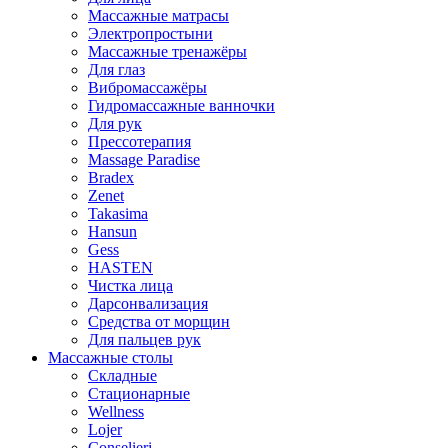
Массажные матрасы
Электропростыни
Массажные тренажёры
Для глаз
Вибромассажёры
Гидромассажные ванночки
Для рук
Прессотерапия
Massage Paradise
Bradex
Zenet
Takasima
Hansun
Gess
HASTEN
Чистка лица
Дарсонвализация
Средства от морщин
Для пальцев рук
Массажные столы
Складные
Стационарные
Wellness
Lojer
Conselieri