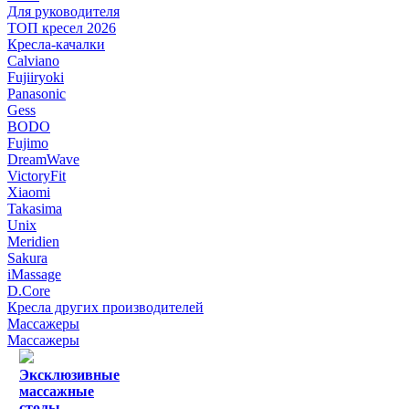
Для руководителя
ТОП кресел 2026
Кресла-качалки
Calviano
Fujiiryoki
Panasonic
Gess
BODO
Fujimo
DreamWave
VictoryFit
Xiaomi
Takasima
Unix
Meridien
Sakura
iMassage
D.Core
Кресла других производителей
Массажеры
Массажеры
Эксклюзивные
массажные
столы