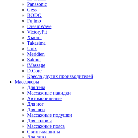
Panasonic
Gess
BODO
Fujimo
DreamWave
VictoryFit
Xiaomi
Takasima
Unix
Meridien
Sakura
iMassage
D.Core
Кресла других производителей
Массажеры
Для тела
Массажные накидки
Автомобильные
Для ног
Для шеи
Массажные подушки
Для головы
Массажные пояса
Свинг-машины
Для лица