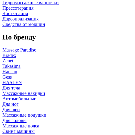
Гидромассажные ванночки
Прессотерапия
Чистка лица
Дарсонвализация
Средства от морщин
По бренду
Massage Paradise
Bradex
Zenet
Takasima
Hansun
Gess
HASTEN
Для тела
Массажные накидки
Автомобильные
Для ног
Для шеи
Массажные подушки
Для головы
Массажные пояса
Свинг-машины