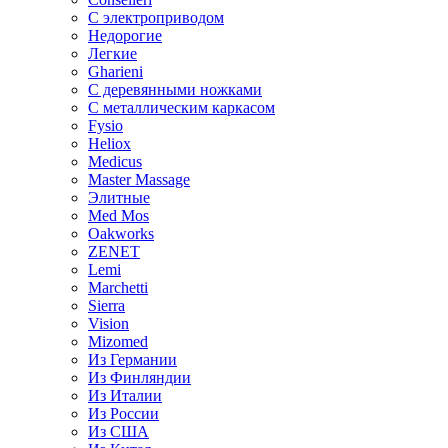
С электроприводом
Недорогие
Легкие
Gharieni
С деревянными ножками
С металлическим каркасом
Fysio
Heliox
Medicus
Master Massage
Элитные
Med Mos
Oakworks
ZENET
Lemi
Marchetti
Sierra
Vision
Mizomed
Из Германии
Из Финляндии
Из Италии
Из России
Из США