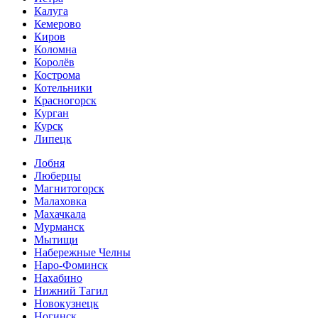
Калуга
Кемерово
Киров
Коломна
Королёв
Кострома
Котельники
Красногорск
Курган
Курск
Липецк
Лобня
Люберцы
Магнитогорск
Малаховка
Махачкала
Мурманск
Мытищи
Набережные Челны
Наро-Фоминск
Нахабино
Нижний Тагил
Новокузнецк
Ногинск