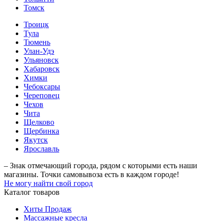
Томск
Троицк
Тула
Тюмень
Улан-Удэ
Ульяновск
Хабаровск
Химки
Чебоксары
Череповец
Чехов
Чита
Щелково
Щербинка
Якутск
Ярославль
– Знак отмечающий города, рядом с которыми есть наши
магазины. Точки самовывоза есть в каждом городе!
Не могу найти свой город
Каталог товаров
Хиты Продаж
Массажные кресла