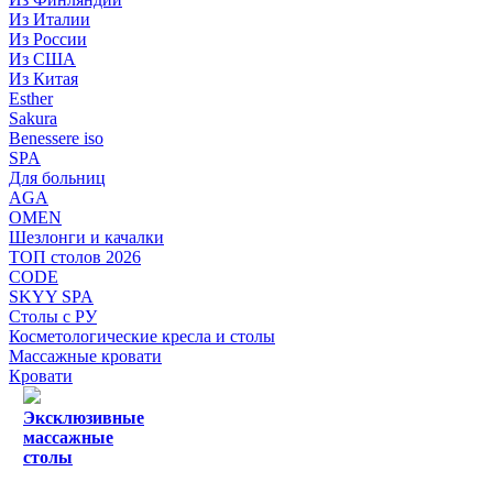
Из Италии
Из России
Из США
Из Китая
Esther
Sakura
Benessere iso
SPA
Для больниц
AGA
OMEN
Шезлонги и качалки
ТОП столов 2026
CODE
SKYY SPA
Столы с РУ
Косметологические кресла и столы
Массажные кровати
Кровати
Эксклюзивные
массажные
столы