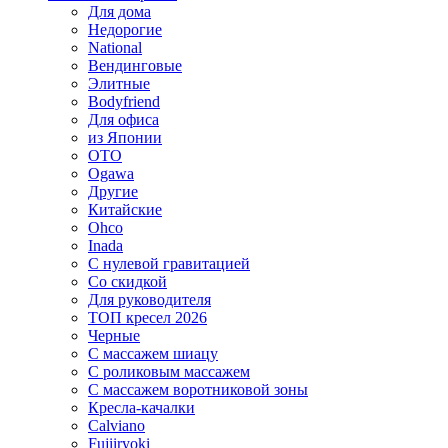
Для дома
Недорогие
National
Вендинговые
Элитные
Bodyfriend
Для офиса
из Японии
OTO
Ogawa
Другие
Китайские
Ohco
Inada
С нулевой гравитацией
Со скидкой
Для руководителя
ТОП кресел 2026
Черные
С массажем шиацу
С роликовым массажем
С массажем воротниковой зоны
Кресла-качалки
Calviano
Fujiiryoki