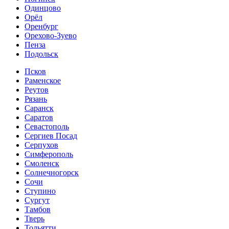
Одинцово
Орёл
Оренбург
Орехово-Зуево
Пенза
Подольск
Псков
Раменское
Реутов
Рязань
Саранск
Саратов
Севастополь
Сергиев Посад
Серпухов
Симферополь
Смоленск
Солнечногорск
Сочи
Ступино
Сургут
Тамбов
Тверь
Тольятти