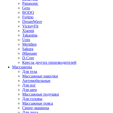
Panasonic
Gess
BODO
Fujimo
DreamWave
VictoryFit
Xiaomi
Takasima
Unix
Meridien
Sakura
iMassage
D.Core
Кресла других производителей
Массажеры
Для тела
Массажные накидки
Автомобильные
Для ног
Для шеи
Массажные подушки
Для головы
Массажные пояса
Свинг-машины
Для лица