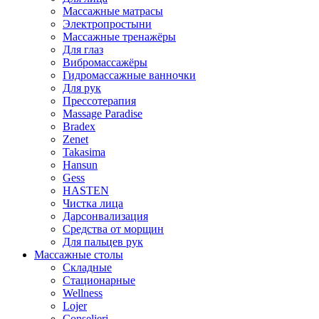
Массажные матрасы
Электропростыни
Массажные тренажёры
Для глаз
Вибромассажёры
Гидромассажные ванночки
Для рук
Прессотерапия
Massage Paradise
Bradex
Zenet
Takasima
Hansun
Gess
HASTEN
Чистка лица
Дарсонвализация
Средства от морщин
Для пальцев рук
Массажные столы
Складные
Стационарные
Wellness
Lojer
Conselieri