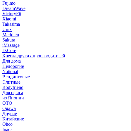
Fujimo
DreamWave
VictoryFit
Xiaomi
Takasima
Unix
Meridien
Sakura
iMassage
D.Core
Кресла других производителей
Для дома
Недорогие
National
Вендинговые
Элитные
Bodyfriend
Для офиса
из Японии
OTO
Ogawa
Другие
Китайские
Ohco
Inada