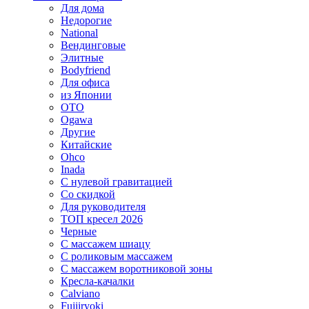
Для дома
Недорогие
National
Вендинговые
Элитные
Bodyfriend
Для офиса
из Японии
OTO
Ogawa
Другие
Китайские
Ohco
Inada
С нулевой гравитацией
Со скидкой
Для руководителя
ТОП кресел 2026
Черные
С массажем шиацу
С роликовым массажем
С массажем воротниковой зоны
Кресла-качалки
Calviano
Fujiiryoki