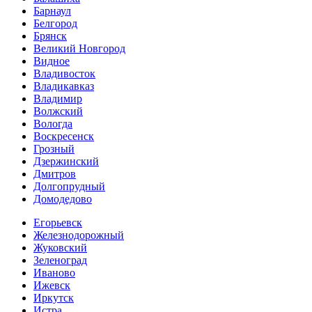
Барнаул
Белгород
Брянск
Великий Новгород
Видное
Владивосток
Владикавказ
Владимир
Волжский
Вологда
Воскресенск
Грозный
Дзержинский
Дмитров
Долгопрудный
Домодедово
Егорьевск
Железнодорожный
Жуковский
Зеленоград
Иваново
Ижевск
Иркутск
Истра