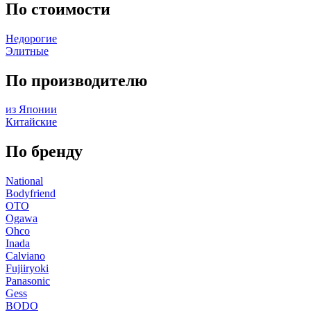
По стоимости
Недорогие
Элитные
По производителю
из Японии
Китайские
По бренду
National
Bodyfriend
OTO
Ogawa
Ohco
Inada
Calviano
Fujiiryoki
Panasonic
Gess
BODO