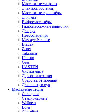
Массажные матрасы
Электропростыни
Массажные тренажёры
Для глаз
Вибромассажёры
Гидромассажные ванночки
Для рук
Прессотерапия
Massage Paradise
Bradex
Zenet
Takasima
Hansun
Gess
HASTEN
Чистка лица
Дарсонвализация
Средства от морщин
Для пальцев рук
Массажные столы
Складные
Стационарные
Wellness
Lojer
Conselieri