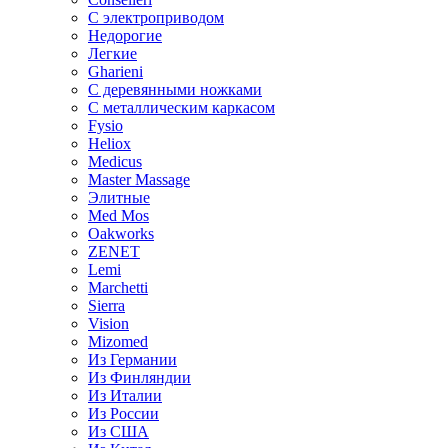
С электроприводом
Недорогие
Легкие
Gharieni
С деревянными ножками
С металлическим каркасом
Fysio
Heliox
Medicus
Master Massage
Элитные
Med Mos
Oakworks
ZENET
Lemi
Marchetti
Sierra
Vision
Mizomed
Из Германии
Из Финляндии
Из Италии
Из России
Из США