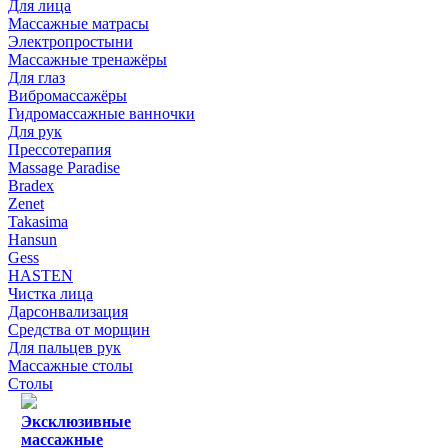
Для лица
Массажные матрасы
Электропростыни
Массажные тренажёры
Для глаз
Вибромассажёры
Гидромассажные ванночки
Для рук
Прессотерапия
Massage Paradise
Bradex
Zenet
Takasima
Hansun
Gess
HASTEN
Чистка лица
Дарсонвализация
Средства от морщин
Для пальцев рук
Массажные столы
Столы
Эксклюзивные
массажные