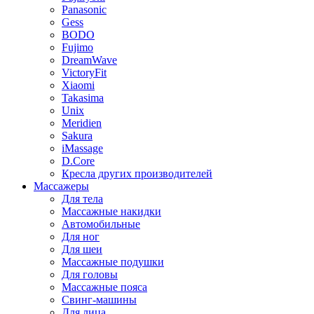
Panasonic
Gess
BODO
Fujimo
DreamWave
VictoryFit
Xiaomi
Takasima
Unix
Meridien
Sakura
iMassage
D.Core
Кресла других производителей
Массажеры
Для тела
Массажные накидки
Автомобильные
Для ног
Для шеи
Массажные подушки
Для головы
Массажные пояса
Свинг-машины
Для лица