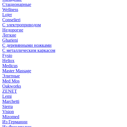
Стационарные
Wellness
Lojer
Conselieri
С электроприводом
Недорогие
Легкие
Gharieni
С деревянными ножками
С металлическим каркасом
Fysio
Heliox
Medicus
Master Massage
Элитные
Med Mos
Oakworks
ZENET
Lemi
Marchetti
Sierra
Vision
Mizomed
Из Германии
Из Финляндии