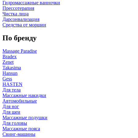
Гидромассажные ванночки
Прессотерапия
Чистка лица
Дарсонвализация
Средства от морщин
По бренду
Massage Paradise
Bradex
Zenet
Takasima
Hansun
Gess
HASTEN
Для тела
Массажные накидки
Автомобильные
Для ног
Для шеи
Массажные подушки
Для головы
Массажные пояса
Свинг-машины