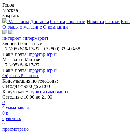
Город:
Москва
Закрыть
Магазины
Доставка
Оплата
Гарантии
Новости
Статьи
Блог
Отзывы о магазине
О компании
интернет-гипермаркет
Звонок бесплатный
+7 (495) 646-17-37
+7 (800) 333-03-68
Наша почта:
mp@mp-mp.ru
Магазин в Москве
+7 (495) 646-17-37
Наша почта:
mp@mp-mp.ru
Обратный звонок
Консультация по телефону:
Сегодня с
9:00
до
21:00
Калужская
+ пункты самовывоза
Сегодня с
10:00
до
21:00
0
Сумма заказа:
0
р.
сравнить
0
просмотрено