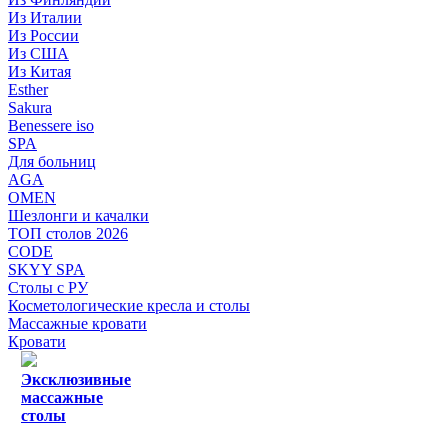
Из Италии
Из России
Из США
Из Китая
Esther
Sakura
Benessere iso
SPA
Для больниц
AGA
OMEN
Шезлонги и качалки
ТОП столов 2026
CODE
SKYY SPA
Столы с РУ
Косметологические кресла и столы
Массажные кровати
Кровати
Эксклюзивные
массажные
столы