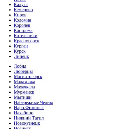
Калуга
Кемерово
Киров
Коломна
Королёв
Кострома
Котельники
Красногорск
Курган
Курск
Липецк
Лобня
Люберцы
Магнитогорск
Малаховка
Махачкала
Мурманск
Мытищи
Набережные Челны
Наро-Фоминск
Нахабино
Нижний Тагил
Новокузнецк
Ногинск