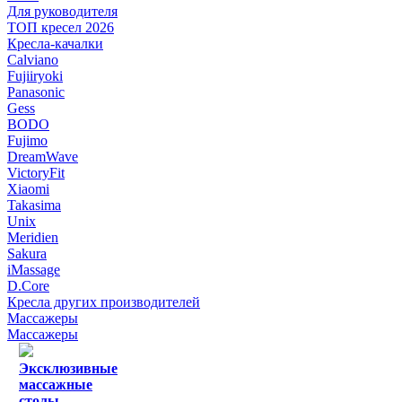
Для руководителя
ТОП кресел 2026
Кресла-качалки
Calviano
Fujiiryoki
Panasonic
Gess
BODO
Fujimo
DreamWave
VictoryFit
Xiaomi
Takasima
Unix
Meridien
Sakura
iMassage
D.Core
Кресла других производителей
Массажеры
Массажеры
Эксклюзивные
массажные
столы