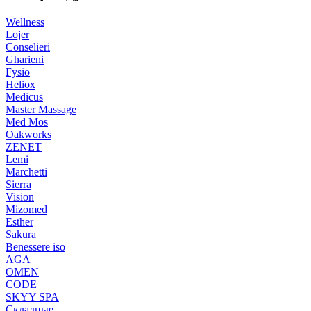
Wellness
Lojer
Conselieri
Gharieni
Fysio
Heliox
Medicus
Master Massage
Med Mos
Oakworks
ZENET
Lemi
Marchetti
Sierra
Vision
Mizomed
Esther
Sakura
Benessere iso
AGA
OMEN
CODE
SKYY SPA
Складные