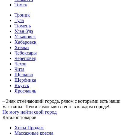
Томск
Троицк
Тула
Тюмень
Улан-Удэ
Ульяновск
Хабаровск
Химки
Чебоксары
Череповец
Чехов
Чита
Щелково
Щербинка
Якутск
Ярославль
– Знак отмечающий города, рядом с которыми есть наши
магазины. Точки самовывоза есть в каждом городе!
Не могу найти свой город
Каталог товаров
Хиты Продаж
Массажные кресла