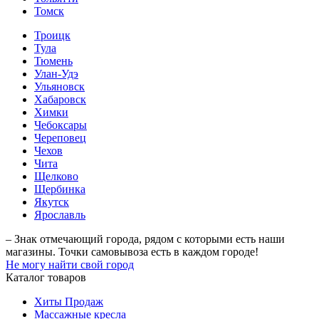
Томск
Троицк
Тула
Тюмень
Улан-Удэ
Ульяновск
Хабаровск
Химки
Чебоксары
Череповец
Чехов
Чита
Щелково
Щербинка
Якутск
Ярославль
– Знак отмечающий города, рядом с которыми есть наши
магазины. Точки самовывоза есть в каждом городе!
Не могу найти свой город
Каталог товаров
Хиты Продаж
Массажные кресла