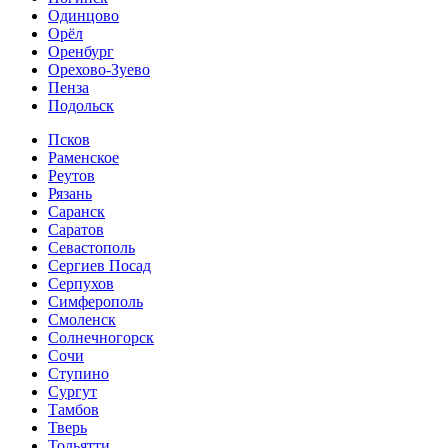
Одинцово
Орёл
Оренбург
Орехово-Зуево
Пенза
Подольск
Псков
Раменское
Реутов
Рязань
Саранск
Саратов
Севастополь
Сергиев Посад
Серпухов
Симферополь
Смоленск
Солнечногорск
Сочи
Ступино
Сургут
Тамбов
Тверь
Тольятти