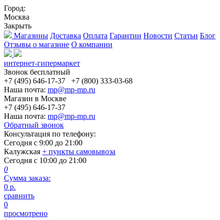
Город:
Москва
Закрыть
Магазины
Доставка
Оплата
Гарантии
Новости
Статьи
Блог
Отзывы о магазине
О компании
интернет-гипермаркет
Звонок бесплатный
+7 (495) 646-17-37
+7 (800) 333-03-68
Наша почта:
mp@mp-mp.ru
Магазин в Москве
+7 (495) 646-17-37
Наша почта:
mp@mp-mp.ru
Обратный звонок
Консультация по телефону:
Сегодня с
9:00
до
21:00
Калужская
+ пункты самовывоза
Сегодня с
10:00
до
21:00
0
Сумма заказа:
0
р.
сравнить
0
просмотрено