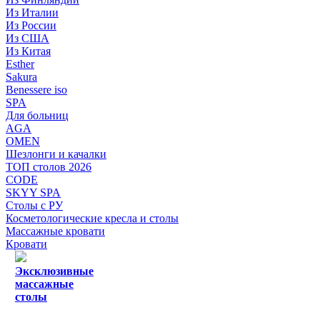
Из Италии
Из России
Из США
Из Китая
Esther
Sakura
Benessere iso
SPA
Для больниц
AGA
OMEN
Шезлонги и качалки
ТОП столов 2026
CODE
SKYY SPA
Столы с РУ
Косметологические кресла и столы
Массажные кровати
Кровати
Эксклюзивные
массажные
столы