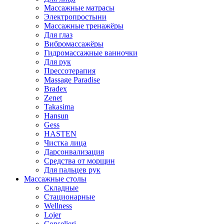
Массажные матрасы
Электропростыни
Массажные тренажёры
Для глаз
Вибромассажёры
Гидромассажные ванночки
Для рук
Прессотерапия
Massage Paradise
Bradex
Zenet
Takasima
Hansun
Gess
HASTEN
Чистка лица
Дарсонвализация
Средства от морщин
Для пальцев рук
Массажные столы
Складные
Стационарные
Wellness
Lojer
Conselieri