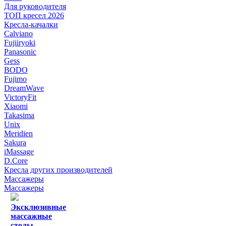
Для руководителя
ТОП кресел 2026
Кресла-качалки
Calviano
Fujiiryoki
Panasonic
Gess
BODO
Fujimo
DreamWave
VictoryFit
Xiaomi
Takasima
Unix
Meridien
Sakura
iMassage
D.Core
Кресла других производителей
Массажеры
Массажеры
Эксклюзивные
массажные
столы