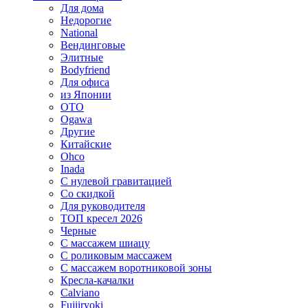
Для дома
Недорогие
National
Вендинговые
Элитные
Bodyfriend
Для офиса
из Японии
OTO
Ogawa
Другие
Китайские
Ohco
Inada
С нулевой гравитацией
Со скидкой
Для руководителя
ТОП кресел 2026
Черные
С массажем шиацу
С роликовым массажем
С массажем воротниковой зоны
Кресла-качалки
Calviano
Fujiiryoki