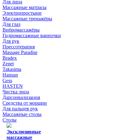
Для лица
Массажные матрасы
Электропростыни
Массажные тренажёры
Для глаз
Вибромассажёры
Гидромассажные ванночки
Для рук
Прессотерапия
Massage Paradise
Bradex
Zenet
Takasima
Hansun
Gess
HASTEN
Чистка лица
Дарсонвализация
Средства от морщин
Для пальцев рук
Массажные столы
Столы
Эксклюзивные
массажные