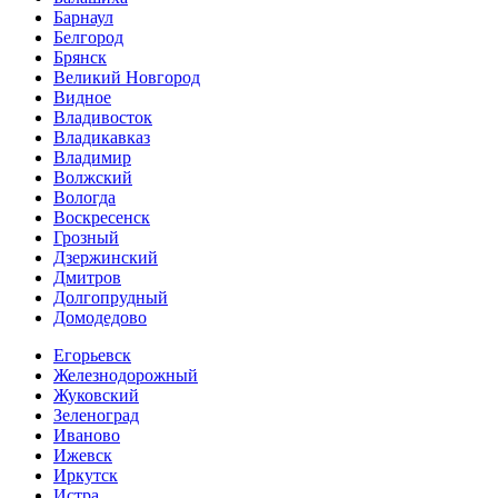
Барнаул
Белгород
Брянск
Великий Новгород
Видное
Владивосток
Владикавказ
Владимир
Волжский
Вологда
Воскресенск
Грозный
Дзержинский
Дмитров
Долгопрудный
Домодедово
Егорьевск
Железнодорожный
Жуковский
Зеленоград
Иваново
Ижевск
Иркутск
Истра