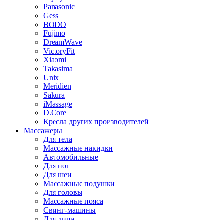
Panasonic
Gess
BODO
Fujimo
DreamWave
VictoryFit
Xiaomi
Takasima
Unix
Meridien
Sakura
iMassage
D.Core
Кресла других производителей
Массажеры
Для тела
Массажные накидки
Автомобильные
Для ног
Для шеи
Массажные подушки
Для головы
Массажные пояса
Свинг-машины
Для лица