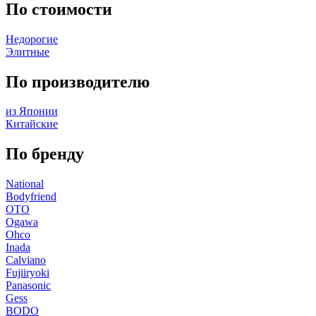
По стоимости
Недорогие
Элитные
По производителю
из Японии
Китайские
По бренду
National
Bodyfriend
OTO
Ogawa
Ohco
Inada
Calviano
Fujiiryoki
Panasonic
Gess
BODO