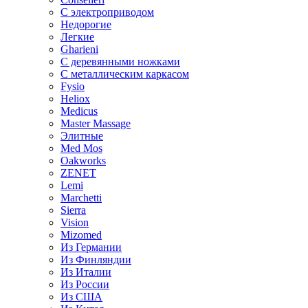
С электроприводом
Недорогие
Легкие
Gharieni
С деревянными ножками
С металлическим каркасом
Fysio
Heliox
Medicus
Master Massage
Элитные
Med Mos
Oakworks
ZENET
Lemi
Marchetti
Sierra
Vision
Mizomed
Из Германии
Из Финляндии
Из Италии
Из России
Из США