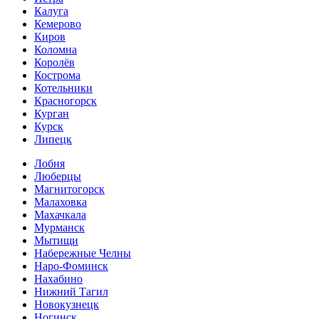
Калуга
Кемерово
Киров
Коломна
Королёв
Кострома
Котельники
Красногорск
Курган
Курск
Липецк
Лобня
Люберцы
Магнитогорск
Малаховка
Махачкала
Мурманск
Мытищи
Набережные Челны
Наро-Фоминск
Нахабино
Нижний Тагил
Новокузнецк
Ногинск