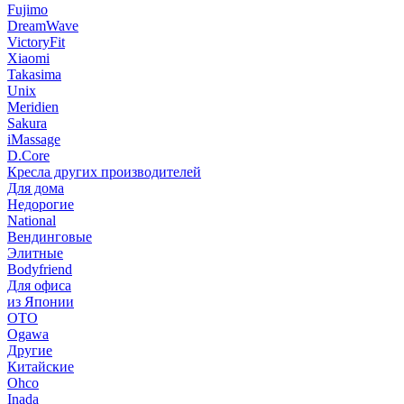
Fujimo
DreamWave
VictoryFit
Xiaomi
Takasima
Unix
Meridien
Sakura
iMassage
D.Core
Кресла других производителей
Для дома
Недорогие
National
Вендинговые
Элитные
Bodyfriend
Для офиса
из Японии
OTO
Ogawa
Другие
Китайские
Ohco
Inada