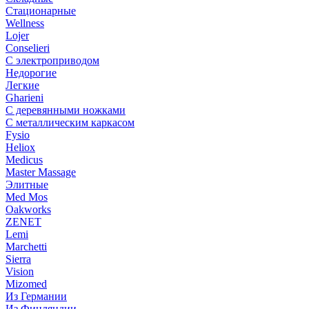
Стационарные
Wellness
Lojer
Conselieri
С электроприводом
Недорогие
Легкие
Gharieni
С деревянными ножками
С металлическим каркасом
Fysio
Heliox
Medicus
Master Massage
Элитные
Med Mos
Oakworks
ZENET
Lemi
Marchetti
Sierra
Vision
Mizomed
Из Германии
Из Финляндии