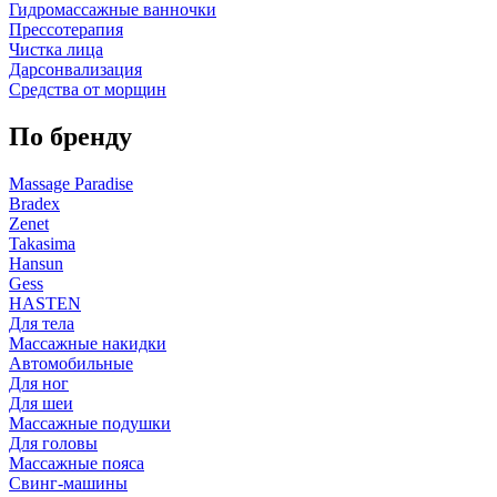
Гидромассажные ванночки
Прессотерапия
Чистка лица
Дарсонвализация
Средства от морщин
По бренду
Massage Paradise
Bradex
Zenet
Takasima
Hansun
Gess
HASTEN
Для тела
Массажные накидки
Автомобильные
Для ног
Для шеи
Массажные подушки
Для головы
Массажные пояса
Свинг-машины