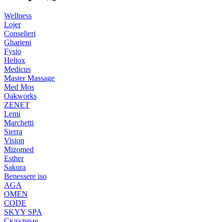
Wellness
Lojer
Conselieri
Gharieni
Fysio
Heliox
Medicus
Master Massage
Med Mos
Oakworks
ZENET
Lemi
Marchetti
Sierra
Vision
Mizomed
Esther
Sakura
Benessere iso
AGA
OMEN
CODE
SKYY SPA
Складные