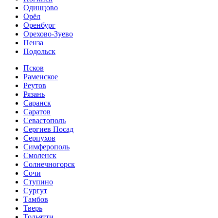
Одинцово
Орёл
Оренбург
Орехово-Зуево
Пенза
Подольск
Псков
Раменское
Реутов
Рязань
Саранск
Саратов
Севастополь
Сергиев Посад
Серпухов
Симферополь
Смоленск
Солнечногорск
Сочи
Ступино
Сургут
Тамбов
Тверь
Тольятти