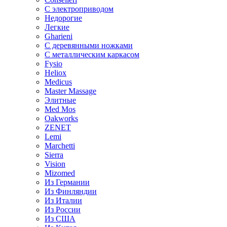
С электроприводом
Недорогие
Легкие
Gharieni
С деревянными ножками
С металлическим каркасом
Fysio
Heliox
Medicus
Master Massage
Элитные
Med Mos
Oakworks
ZENET
Lemi
Marchetti
Sierra
Vision
Mizomed
Из Германии
Из Финляндии
Из Италии
Из России
Из США