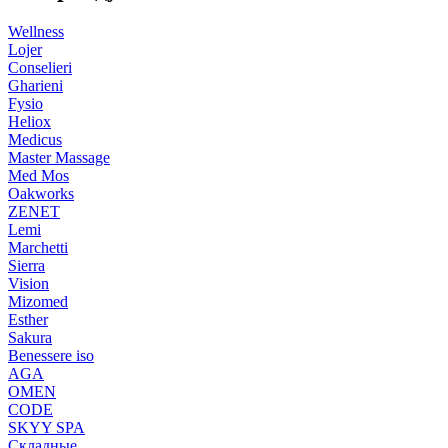
Wellness
Lojer
Conselieri
Gharieni
Fysio
Heliox
Medicus
Master Massage
Med Mos
Oakworks
ZENET
Lemi
Marchetti
Sierra
Vision
Mizomed
Esther
Sakura
Benessere iso
AGA
OMEN
CODE
SKYY SPA
Складные