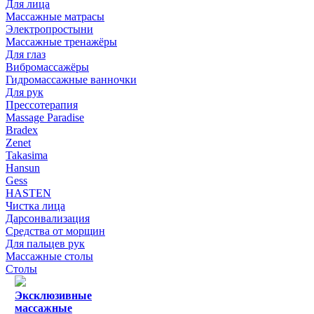
Для лица
Массажные матрасы
Электропростыни
Массажные тренажёры
Для глаз
Вибромассажёры
Гидромассажные ванночки
Для рук
Прессотерапия
Massage Paradise
Bradex
Zenet
Takasima
Hansun
Gess
HASTEN
Чистка лица
Дарсонвализация
Средства от морщин
Для пальцев рук
Массажные столы
Столы
Эксклюзивные
массажные