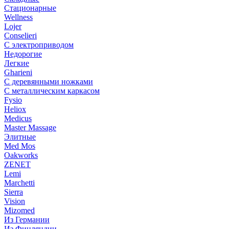
Стационарные
Wellness
Lojer
Conselieri
С электроприводом
Недорогие
Легкие
Gharieni
С деревянными ножками
С металлическим каркасом
Fysio
Heliox
Medicus
Master Massage
Элитные
Med Mos
Oakworks
ZENET
Lemi
Marchetti
Sierra
Vision
Mizomed
Из Германии
Из Финляндии