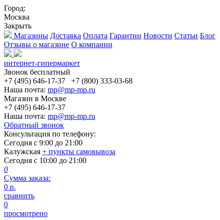
Город:
Москва
Закрыть
Магазины
Доставка
Оплата
Гарантии
Новости
Статьи
Блог
Отзывы о магазине
О компании
интернет-гипермаркет
Звонок бесплатный
+7 (495) 646-17-37
+7 (800) 333-03-68
Наша почта:
mp@mp-mp.ru
Магазин в Москве
+7 (495) 646-17-37
Наша почта:
mp@mp-mp.ru
Обратный звонок
Консультация по телефону:
Сегодня с
9:00
до
21:00
Калужская
+ пункты самовывоза
Сегодня с
10:00
до
21:00
0
Сумма заказа:
0
р.
сравнить
0
просмотрено