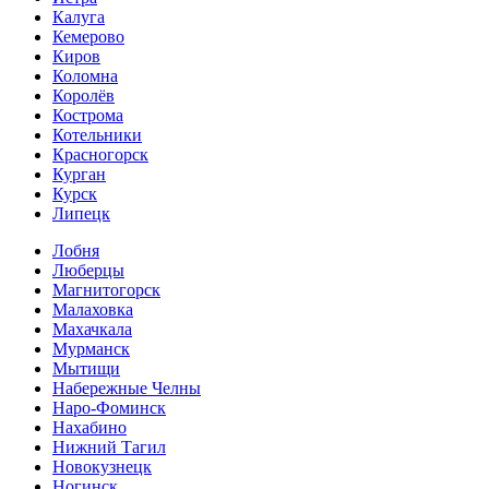
Калуга
Кемерово
Киров
Коломна
Королёв
Кострома
Котельники
Красногорск
Курган
Курск
Липецк
Лобня
Люберцы
Магнитогорск
Малаховка
Махачкала
Мурманск
Мытищи
Набережные Челны
Наро-Фоминск
Нахабино
Нижний Тагил
Новокузнецк
Ногинск