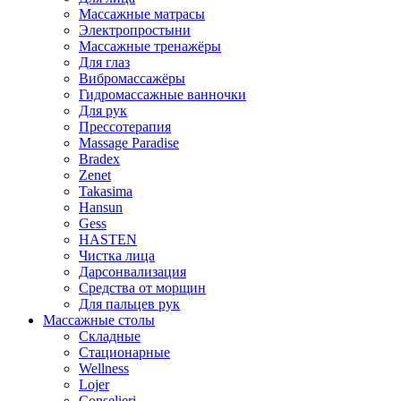
Массажные матрасы
Электропростыни
Массажные тренажёры
Для глаз
Вибромассажёры
Гидромассажные ванночки
Для рук
Прессотерапия
Massage Paradise
Bradex
Zenet
Takasima
Hansun
Gess
HASTEN
Чистка лица
Дарсонвализация
Средства от морщин
Для пальцев рук
Массажные столы
Складные
Стационарные
Wellness
Lojer
Conselieri