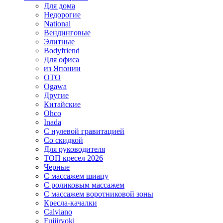
Для дома
Недорогие
National
Вендинговые
Элитные
Bodyfriend
Для офиса
из Японии
OTO
Ogawa
Другие
Китайские
Ohco
Inada
С нулевой гравитацией
Со скидкой
Для руководителя
ТОП кресел 2026
Черные
С массажем шиацу
С роликовым массажем
С массажем воротниковой зоны
Кресла-качалки
Calviano
Fujiiryoki