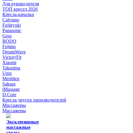
Для руководителя
ТОП кресел 2026
Кресла-качалки
Calviano
Fujiiryoki
Panasonic
Gess
BODO
Fujimo
DreamWave
VictoryFit
Xiaomi
Takasima
Unix
Meridien
Sakura
iMassage
D.Core
Кресла других производителей
Массажеры
Массажеры
Эксклюзивные
массажные
столы