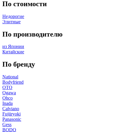
По стоимости
Недорогие
Элитные
По производителю
из Японии
Китайские
По бренду
National
Bodyfriend
OTO
Ogawa
Ohco
Inada
Calviano
Fujiiryoki
Panasonic
Gess
BODO