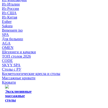
Из Италии
Из России
Из США
Из Китая
Esther
Sakura
Benessere iso
SPA
Для больниц
AGA
OMEN
Шезлонги и качалки
ТОП столов 2026
CODE
SKYY SPA
Столы с РУ
Косметологические кресла и столы
Массажные кровати
Кровати
Эксклюзивные
массажные
столы