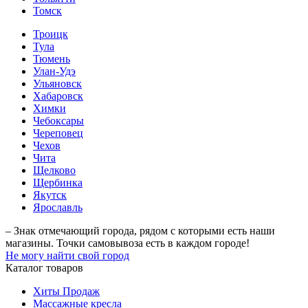
Томск
Троицк
Тула
Тюмень
Улан-Удэ
Ульяновск
Хабаровск
Химки
Чебоксары
Череповец
Чехов
Чита
Щелково
Щербинка
Якутск
Ярославль
– Знак отмечающий города, рядом с которыми есть наши
магазины. Точки самовывоза есть в каждом городе!
Не могу найти свой город
Каталог товаров
Хиты Продаж
Массажные кресла