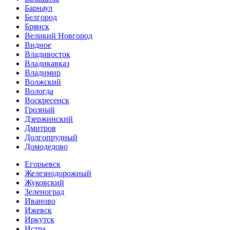
Барнаул
Белгород
Брянск
Великий Новгород
Видное
Владивосток
Владикавказ
Владимир
Волжский
Вологда
Воскресенск
Грозный
Дзержинский
Дмитров
Долгопрудный
Домодедово
Егорьевск
Железнодорожный
Жуковский
Зеленоград
Иваново
Ижевск
Иркутск
Истра