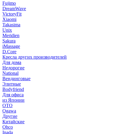
Fujimo
DreamWave
VictoryFit
Xiaomi
Takasima
Unix
Meridien
Sakura
iMassage
D.Core
Кресла других производителей
Для дома
Недорогие
National
Вендинговые
Элитные
Bodyfriend
Для офиса
из Японии
OTO
Ogawa
Другие
Китайские
Ohco
Inada