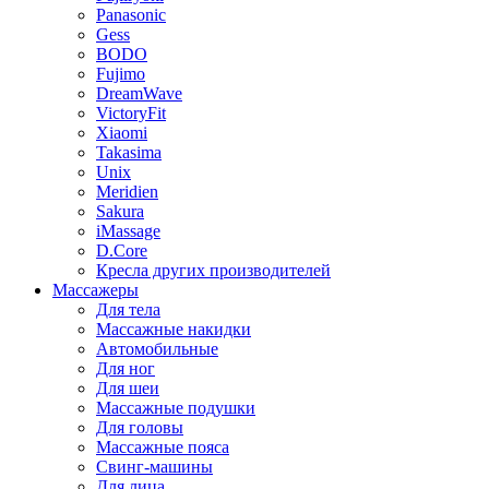
Panasonic
Gess
BODO
Fujimo
DreamWave
VictoryFit
Xiaomi
Takasima
Unix
Meridien
Sakura
iMassage
D.Core
Кресла других производителей
Массажеры
Для тела
Массажные накидки
Автомобильные
Для ног
Для шеи
Массажные подушки
Для головы
Массажные пояса
Свинг-машины
Для лица