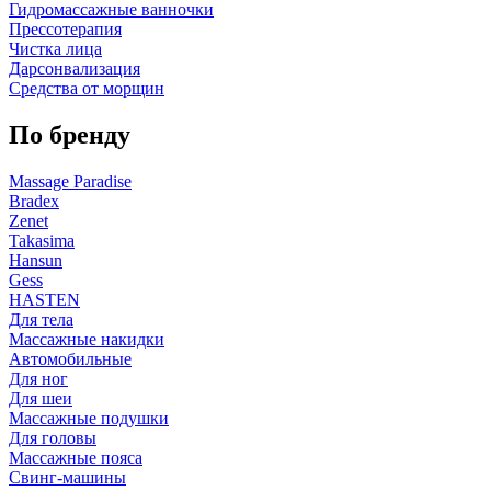
Гидромассажные ванночки
Прессотерапия
Чистка лица
Дарсонвализация
Средства от морщин
По бренду
Massage Paradise
Bradex
Zenet
Takasima
Hansun
Gess
HASTEN
Для тела
Массажные накидки
Автомобильные
Для ног
Для шеи
Массажные подушки
Для головы
Массажные пояса
Свинг-машины