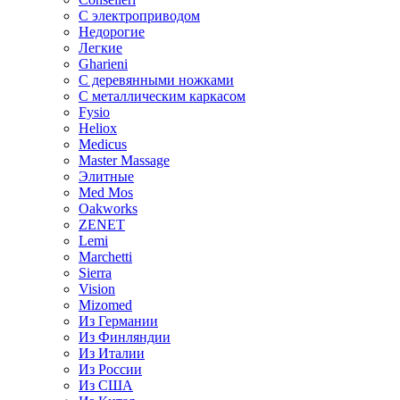
С электроприводом
Недорогие
Легкие
Gharieni
С деревянными ножками
С металлическим каркасом
Fysio
Heliox
Medicus
Master Massage
Элитные
Med Mos
Oakworks
ZENET
Lemi
Marchetti
Sierra
Vision
Mizomed
Из Германии
Из Финляндии
Из Италии
Из России
Из США