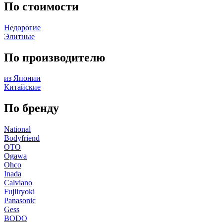
По стоимости
Недорогие
Элитные
По производителю
из Японии
Китайские
По бренду
National
Bodyfriend
OTO
Ogawa
Ohco
Inada
Calviano
Fujiiryoki
Panasonic
Gess
BODO