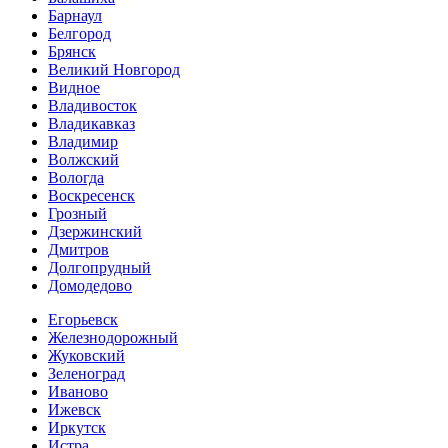
Барнаул
Белгород
Брянск
Великий Новгород
Видное
Владивосток
Владикавказ
Владимир
Волжский
Вологда
Воскресенск
Грозный
Дзержинский
Дмитров
Долгопрудный
Домодедово
Егорьевск
Железнодорожный
Жуковский
Зеленоград
Иваново
Ижевск
Иркутск
Истра