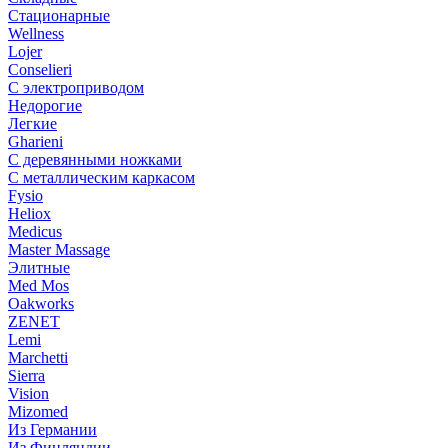
Стационарные
Wellness
Lojer
Conselieri
С электроприводом
Недорогие
Легкие
Gharieni
С деревянными ножками
С металлическим каркасом
Fysio
Heliox
Medicus
Master Massage
Элитные
Med Mos
Oakworks
ZENET
Lemi
Marchetti
Sierra
Vision
Mizomed
Из Германии
Из Финляндии