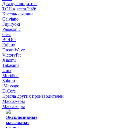
Для руководителя
ТОП кресел 2026
Кресла-качалки
Calviano
Fujiiryoki
Panasonic
Gess
BODO
Fujimo
DreamWave
VictoryFit
Xiaomi
Takasima
Unix
Meridien
Sakura
iMassage
D.Core
Кресла других производителей
Массажеры
Массажеры
Эксклюзивные
массажные
столы