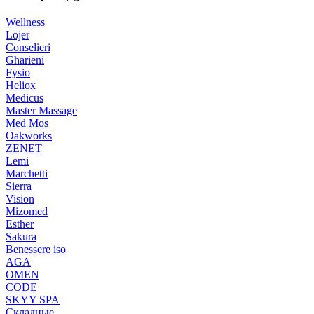
Wellness
Lojer
Conselieri
Gharieni
Fysio
Heliox
Medicus
Master Massage
Med Mos
Oakworks
ZENET
Lemi
Marchetti
Sierra
Vision
Mizomed
Esther
Sakura
Benessere iso
AGA
OMEN
CODE
SKYY SPA
Складные