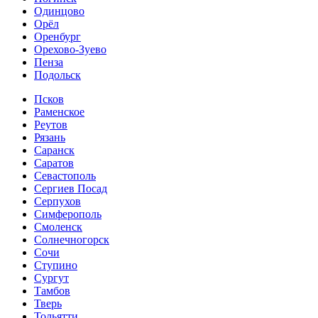
Одинцово
Орёл
Оренбург
Орехово-Зуево
Пенза
Подольск
Псков
Раменское
Реутов
Рязань
Саранск
Саратов
Севастополь
Сергиев Посад
Серпухов
Симферополь
Смоленск
Солнечногорск
Сочи
Ступино
Сургут
Тамбов
Тверь
Тольятти