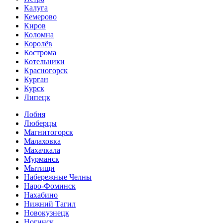
Калуга
Кемерово
Киров
Коломна
Королёв
Кострома
Котельники
Красногорск
Курган
Курск
Липецк
Лобня
Люберцы
Магнитогорск
Малаховка
Махачкала
Мурманск
Мытищи
Набережные Челны
Наро-Фоминск
Нахабино
Нижний Тагил
Новокузнецк
Ногинск