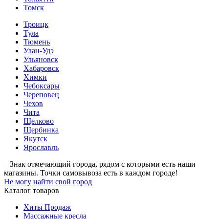
Томск
Троицк
Тула
Тюмень
Улан-Удэ
Ульяновск
Хабаровск
Химки
Чебоксары
Череповец
Чехов
Чита
Щелково
Щербинка
Якутск
Ярославль
– Знак отмечающий города, рядом с которыми есть наши
магазины. Точки самовывоза есть в каждом городе!
Не могу найти свой город
Каталог товаров
Хиты Продаж
Массажные кресла