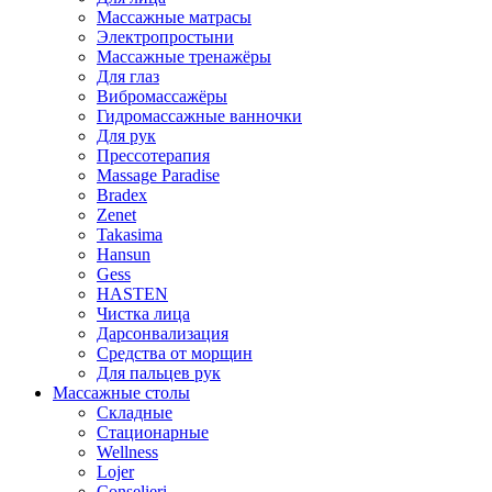
Массажные матрасы
Электропростыни
Массажные тренажёры
Для глаз
Вибромассажёры
Гидромассажные ванночки
Для рук
Прессотерапия
Massage Paradise
Bradex
Zenet
Takasima
Hansun
Gess
HASTEN
Чистка лица
Дарсонвализация
Средства от морщин
Для пальцев рук
Массажные столы
Складные
Стационарные
Wellness
Lojer
Conselieri