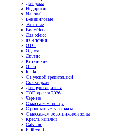
Для дома
Недорогие
National
Вендинговые
Элитные
Bodyfriend
Для офиса
из Японии
OTO
Ogawa
Другие
Китайские
Ohco
Inada
С нулевой гравитацией
Со скидкой
Для руководителя
ТОП кресел 2026
Черные
С массажем шиацу
С роликовым массажем
С массажем воротниковой зоны
Кресла-качалки
Calviano
Fujiiryoki