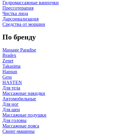
Гидромассажные ванночки
Прессотерапия
Чистка лица
Дарсонвализация
Средства от морщин
По бренду
Massage Paradise
Bradex
Zenet
Takasima
Hansun
Gess
HASTEN
Для тела
Массажные накидки
Автомобильные
Для ног
Для шеи
Массажные подушки
Для головы
Массажные пояса
Свинг-машины