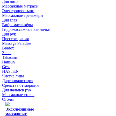
Для лица
Массажные матрасы
Электропростыни
Массажные тренажёры
Для глаз
Вибромассажёры
Гидромассажные ванночки
Для рук
Прессотерапия
Massage Paradise
Bradex
Zenet
Takasima
Hansun
Gess
HASTEN
Чистка лица
Дарсонвализация
Средства от морщин
Для пальцев рук
Массажные столы
Столы
Эксклюзивные
массажные