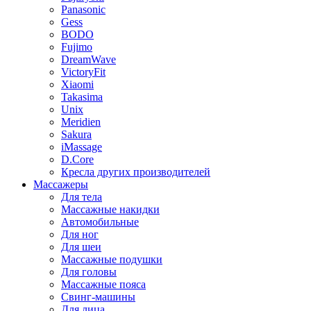
Panasonic
Gess
BODO
Fujimo
DreamWave
VictoryFit
Xiaomi
Takasima
Unix
Meridien
Sakura
iMassage
D.Core
Кресла других производителей
Массажеры
Для тела
Массажные накидки
Автомобильные
Для ног
Для шеи
Массажные подушки
Для головы
Массажные пояса
Свинг-машины
Для лица