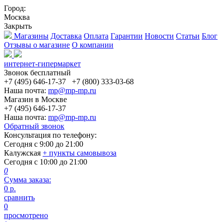
Город:
Москва
Закрыть
Магазины
Доставка
Оплата
Гарантии
Новости
Статьи
Блог
Отзывы о магазине
О компании
интернет-гипермаркет
Звонок бесплатный
+7 (495) 646-17-37
+7 (800) 333-03-68
Наша почта:
mp@mp-mp.ru
Магазин в Москве
+7 (495) 646-17-37
Наша почта:
mp@mp-mp.ru
Обратный звонок
Консультация по телефону:
Сегодня с
9:00
до
21:00
Калужская
+ пункты самовывоза
Сегодня с
10:00
до
21:00
0
Сумма заказа:
0
р.
сравнить
0
просмотрено