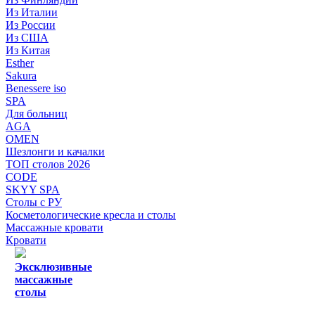
Из Италии
Из России
Из США
Из Китая
Esther
Sakura
Benessere iso
SPA
Для больниц
AGA
OMEN
Шезлонги и качалки
ТОП столов 2026
CODE
SKYY SPA
Столы с РУ
Косметологические кресла и столы
Массажные кровати
Кровати
Эксклюзивные
массажные
столы