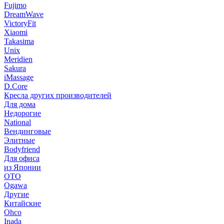
Fujimo
DreamWave
VictoryFit
Xiaomi
Takasima
Unix
Meridien
Sakura
iMassage
D.Core
Кресла других производителей
Для дома
Недорогие
National
Вендинговые
Элитные
Bodyfriend
Для офиса
из Японии
OTO
Ogawa
Другие
Китайские
Ohco
Inada