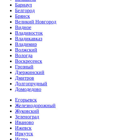
Барнаул
Белгород
Брянск
Великий Новгород
Видное
Владивосток
Владикавказ
Владимир
Волжский
Вологда
Воскресенск
Грозный
Дзержинский
Дмитров
Долгопрудный
Домодедово
Егорьевск
Железнодорожный
Жуковский
Зеленоград
Иваново
Ижевск
Иркутск
Истра