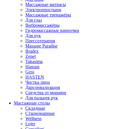
Массажные матрасы
Электропростыни
Массажные тренажёры
Для глаз
Вибромассажёры
Гидромассажные ванночки
Для рук
Прессотерапия
Massage Paradise
Bradex
Zenet
Takasima
Hansun
Gess
HASTEN
Чистка лица
Дарсонвализация
Средства от морщин
Для пальцев рук
Массажные столы
Складные
Стационарные
Wellness
Lojer
Conselieri