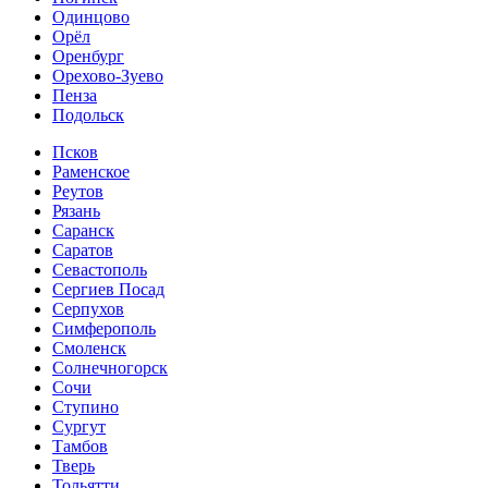
Одинцово
Орёл
Оренбург
Орехово-Зуево
Пенза
Подольск
Псков
Раменское
Реутов
Рязань
Саранск
Саратов
Севастополь
Сергиев Посад
Серпухов
Симферополь
Смоленск
Солнечногорск
Сочи
Ступино
Сургут
Тамбов
Тверь
Тольятти