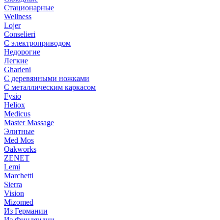
Стационарные
Wellness
Lojer
Conselieri
С электроприводом
Недорогие
Легкие
Gharieni
С деревянными ножками
С металлическим каркасом
Fysio
Heliox
Medicus
Master Massage
Элитные
Med Mos
Oakworks
ZENET
Lemi
Marchetti
Sierra
Vision
Mizomed
Из Германии
Из Финляндии