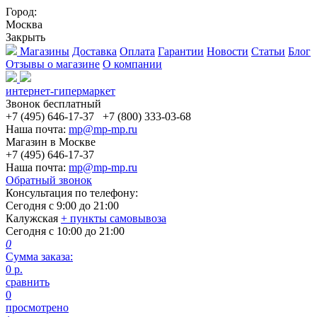
Город:
Москва
Закрыть
Магазины
Доставка
Оплата
Гарантии
Новости
Статьи
Блог
Отзывы о магазине
О компании
интернет-гипермаркет
Звонок бесплатный
+7 (495) 646-17-37
+7 (800) 333-03-68
Наша почта:
mp@mp-mp.ru
Магазин в Москве
+7 (495) 646-17-37
Наша почта:
mp@mp-mp.ru
Обратный звонок
Консультация по телефону:
Сегодня с
9:00
до
21:00
Калужская
+ пункты самовывоза
Сегодня с
10:00
до
21:00
0
Сумма заказа:
0
р.
сравнить
0
просмотрено