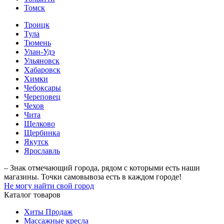
Томск
Троицк
Тула
Тюмень
Улан-Удэ
Ульяновск
Хабаровск
Химки
Чебоксары
Череповец
Чехов
Чита
Щелково
Щербинка
Якутск
Ярославль
– Знак отмечающий города, рядом с которыми есть наши
магазины. Точки самовывоза есть в каждом городе!
Не могу найти свой город
Каталог товаров
Хиты Продаж
Массажные кресла