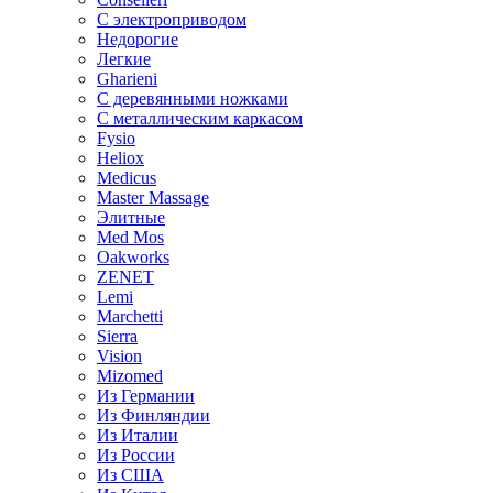
С электроприводом
Недорогие
Легкие
Gharieni
С деревянными ножками
С металлическим каркасом
Fysio
Heliox
Medicus
Master Massage
Элитные
Med Mos
Oakworks
ZENET
Lemi
Marchetti
Sierra
Vision
Mizomed
Из Германии
Из Финляндии
Из Италии
Из России
Из США