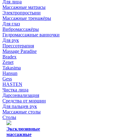
Для лица
Массажные матрасы
Электропростыни
Массажные тренажёры
Для глаз
Вибромассажёры
Гидромассажные ванночки
Для рук
Прессотерапия
Massage Paradise
Bradex
Zenet
Takasima
Hansun
Gess
HASTEN
Чистка лица
Дарсонвализация
Средства от морщин
Для пальцев рук
Массажные столы
Столы
Эксклюзивные
массажные