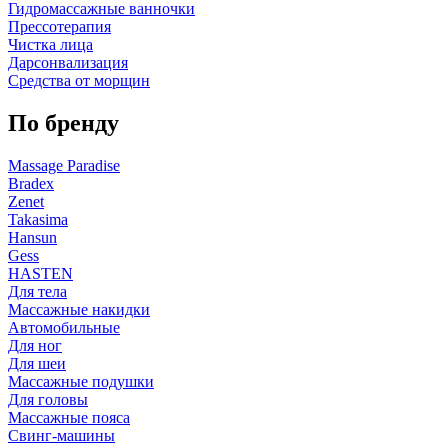
Гидромассажные ванночки
Прессотерапия
Чистка лица
Дарсонвализация
Средства от морщин
По бренду
Massage Paradise
Bradex
Zenet
Takasima
Hansun
Gess
HASTEN
Для тела
Массажные накидки
Автомобильные
Для ног
Для шеи
Массажные подушки
Для головы
Массажные пояса
Свинг-машины