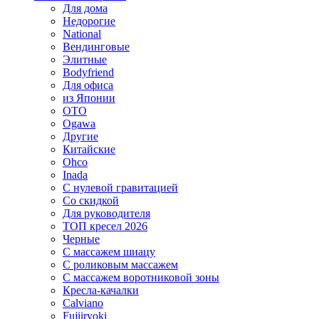
Для дома
Недорогие
National
Вендинговые
Элитные
Bodyfriend
Для офиса
из Японии
OTO
Ogawa
Другие
Китайские
Ohco
Inada
С нулевой гравитацией
Со скидкой
Для руководителя
ТОП кресел 2026
Черные
С массажем шиацу
С роликовым массажем
С массажем воротниковой зоны
Кресла-качалки
Calviano
Fujiiryoki