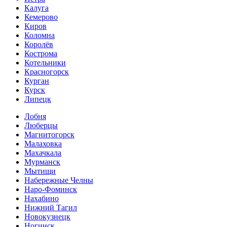
Калуга
Кемерово
Киров
Коломна
Королёв
Кострома
Котельники
Красногорск
Курган
Курск
Липецк
Лобня
Люберцы
Магнитогорск
Малаховка
Махачкала
Мурманск
Мытищи
Набережные Челны
Наро-Фоминск
Нахабино
Нижний Тагил
Новокузнецк
Ногинск