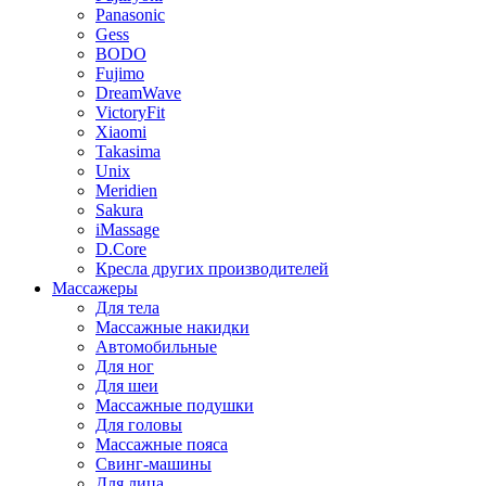
Panasonic
Gess
BODO
Fujimo
DreamWave
VictoryFit
Xiaomi
Takasima
Unix
Meridien
Sakura
iMassage
D.Core
Кресла других производителей
Массажеры
Для тела
Массажные накидки
Автомобильные
Для ног
Для шеи
Массажные подушки
Для головы
Массажные пояса
Свинг-машины
Для лица