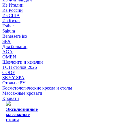
Из Италии
Из России
Из США
Из Китая
Esther
Sakura
Benessere iso
SPA
Для больниц
AGA
OMEN
Шезлонги и качалки
ТОП столов 2026
CODE
SKYY SPA
Столы с РУ
Косметологические кресла и столы
Массажные кровати
Кровати
Эксклюзивные
массажные
столы