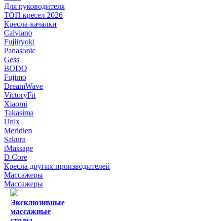
Для руководителя
ТОП кресел 2026
Кресла-качалки
Calviano
Fujiiryoki
Panasonic
Gess
BODO
Fujimo
DreamWave
VictoryFit
Xiaomi
Takasima
Unix
Meridien
Sakura
iMassage
D.Core
Кресла других производителей
Массажеры
Массажеры
Эксклюзивные
массажные
столы