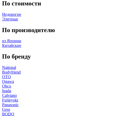
По стоимости
Недорогие
Элитные
По производителю
из Японии
Китайские
По бренду
National
Bodyfriend
OTO
Ogawa
Ohco
Inada
Calviano
Fujiiryoki
Panasonic
Gess
BODO