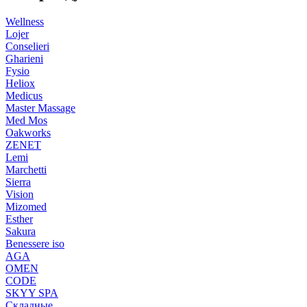
Wellness
Lojer
Conselieri
Gharieni
Fysio
Heliox
Medicus
Master Massage
Med Mos
Oakworks
ZENET
Lemi
Marchetti
Sierra
Vision
Mizomed
Esther
Sakura
Benessere iso
AGA
OMEN
CODE
SKYY SPA
Складные