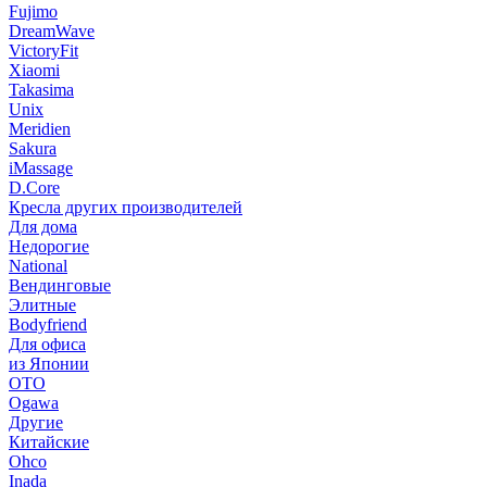
Fujimo
DreamWave
VictoryFit
Xiaomi
Takasima
Unix
Meridien
Sakura
iMassage
D.Core
Кресла других производителей
Для дома
Недорогие
National
Вендинговые
Элитные
Bodyfriend
Для офиса
из Японии
OTO
Ogawa
Другие
Китайские
Ohco
Inada