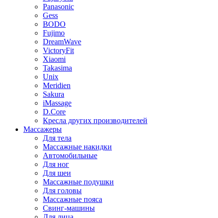
Panasonic
Gess
BODO
Fujimo
DreamWave
VictoryFit
Xiaomi
Takasima
Unix
Meridien
Sakura
iMassage
D.Core
Кресла других производителей
Массажеры
Для тела
Массажные накидки
Автомобильные
Для ног
Для шеи
Массажные подушки
Для головы
Массажные пояса
Свинг-машины
Для лица