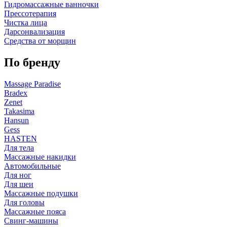
Гидромассажные ванночки
Прессотерапия
Чистка лица
Дарсонвализация
Средства от морщин
По бренду
Massage Paradise
Bradex
Zenet
Takasima
Hansun
Gess
HASTEN
Для тела
Массажные накидки
Автомобильные
Для ног
Для шеи
Массажные подушки
Для головы
Массажные пояса
Свинг-машины