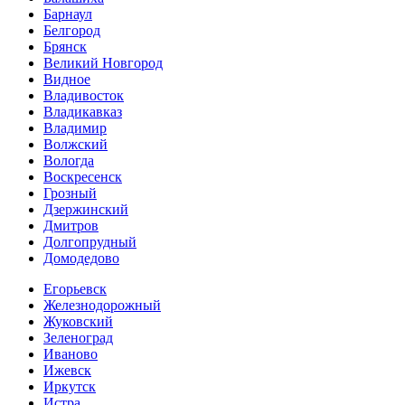
Барнаул
Белгород
Брянск
Великий Новгород
Видное
Владивосток
Владикавказ
Владимир
Волжский
Вологда
Воскресенск
Грозный
Дзержинский
Дмитров
Долгопрудный
Домодедово
Егорьевск
Железнодорожный
Жуковский
Зеленоград
Иваново
Ижевск
Иркутск
Истра