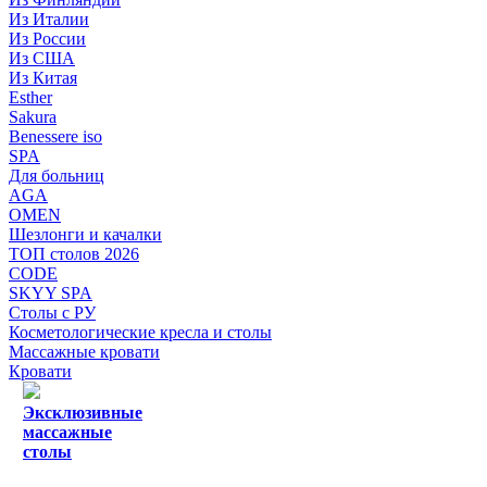
Из Италии
Из России
Из США
Из Китая
Esther
Sakura
Benessere iso
SPA
Для больниц
AGA
OMEN
Шезлонги и качалки
ТОП столов 2026
CODE
SKYY SPA
Столы с РУ
Косметологические кресла и столы
Массажные кровати
Кровати
Эксклюзивные
массажные
столы