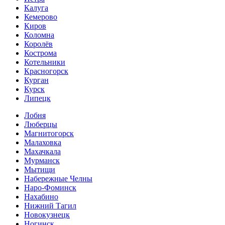
Калуга
Кемерово
Киров
Коломна
Королёв
Кострома
Котельники
Красногорск
Курган
Курск
Липецк
Лобня
Люберцы
Магнитогорск
Малаховка
Махачкала
Мурманск
Мытищи
Набережные Челны
Наро-Фоминск
Нахабино
Нижний Тагил
Новокузнецк
Ногинск