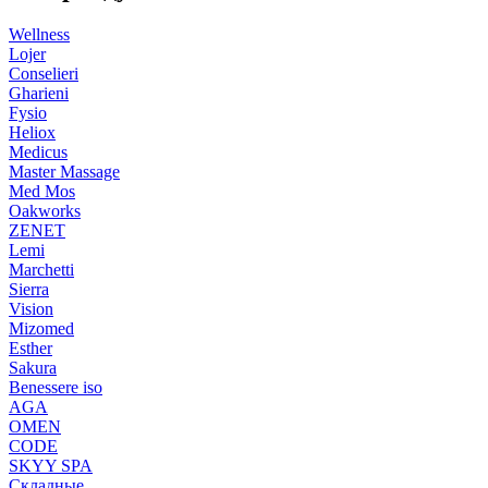
Wellness
Lojer
Conselieri
Gharieni
Fysio
Heliox
Medicus
Master Massage
Med Mos
Oakworks
ZENET
Lemi
Marchetti
Sierra
Vision
Mizomed
Esther
Sakura
Benessere iso
AGA
OMEN
CODE
SKYY SPA
Складные