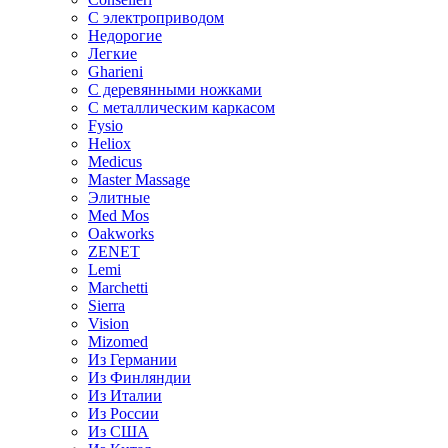
С электроприводом
Недорогие
Легкие
Gharieni
С деревянными ножками
С металлическим каркасом
Fysio
Heliox
Medicus
Master Massage
Элитные
Med Mos
Oakworks
ZENET
Lemi
Marchetti
Sierra
Vision
Mizomed
Из Германии
Из Финляндии
Из Италии
Из России
Из США