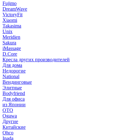
Fujimo
DreamWave
VictoryFit
Xiaomi
Takasima
Unix
Meridien
Sakura
iMassage
D.Core
Кресла других производителей
Для дома
Недорогие
National
Вендинговые
Элитные
Bodyfriend
Для офиса
из Японии
OTO
Ogawa
Другие
Китайские
Ohco
Inada