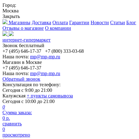
Город:
Москва
Закрыть
Магазины
Доставка
Оплата
Гарантии
Новости
Статьи
Блог
Отзывы о магазине
О компании
интернет-гипермаркет
Звонок бесплатный
+7 (495) 646-17-37
+7 (800) 333-03-68
Наша почта:
mp@mp-mp.ru
Магазин в Москве
+7 (495) 646-17-37
Наша почта:
mp@mp-mp.ru
Обратный звонок
Консультация по телефону:
Сегодня с
9:00
до
21:00
Калужская
+ пункты самовывоза
Сегодня с
10:00
до
21:00
0
Сумма заказа:
0
р.
сравнить
0
просмотрено