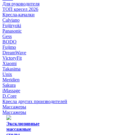
Для руководителя
ТОП кресел 2026
Кресла-качалки
Calviano
Fujiiryoki
Panasonic
Gess
BODO
Fujimo
DreamWave
VictoryFit
Xiaomi
Takasima
Unix
Meridien
Sakura
iMassage
D.Core
Кресла других производителей
Массажеры
Массажеры
Эксклюзивные
массажные
столы