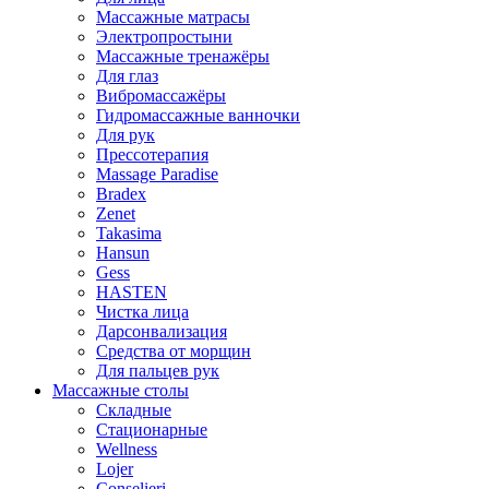
Массажные матрасы
Электропростыни
Массажные тренажёры
Для глаз
Вибромассажёры
Гидромассажные ванночки
Для рук
Прессотерапия
Massage Paradise
Bradex
Zenet
Takasima
Hansun
Gess
HASTEN
Чистка лица
Дарсонвализация
Средства от морщин
Для пальцев рук
Массажные столы
Складные
Стационарные
Wellness
Lojer
Conselieri