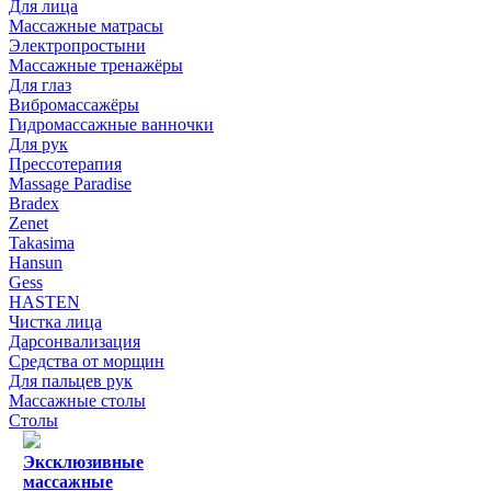
Для лица
Массажные матрасы
Электропростыни
Массажные тренажёры
Для глаз
Вибромассажёры
Гидромассажные ванночки
Для рук
Прессотерапия
Massage Paradise
Bradex
Zenet
Takasima
Hansun
Gess
HASTEN
Чистка лица
Дарсонвализация
Средства от морщин
Для пальцев рук
Массажные столы
Столы
Эксклюзивные
массажные