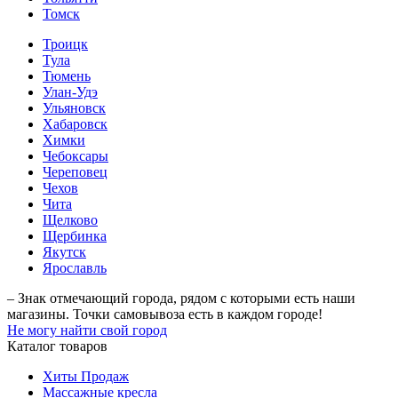
Томск
Троицк
Тула
Тюмень
Улан-Удэ
Ульяновск
Хабаровск
Химки
Чебоксары
Череповец
Чехов
Чита
Щелково
Щербинка
Якутск
Ярославль
– Знак отмечающий города, рядом с которыми есть наши
магазины. Точки самовывоза есть в каждом городе!
Не могу найти свой город
Каталог товаров
Хиты Продаж
Массажные кресла