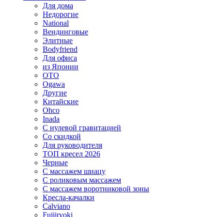
Для дома
Недорогие
National
Вендинговые
Элитные
Bodyfriend
Для офиса
из Японии
OTO
Ogawa
Другие
Китайские
Ohco
Inada
С нулевой гравитацией
Со скидкой
Для руководителя
ТОП кресел 2026
Черные
С массажем шиацу
С роликовым массажем
С массажем воротниковой зоны
Кресла-качалки
Calviano
Fujiiryoki