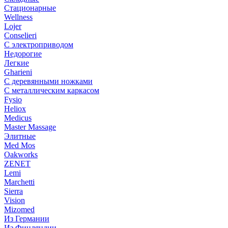
Стационарные
Wellness
Lojer
Conselieri
С электроприводом
Недорогие
Легкие
Gharieni
С деревянными ножками
С металлическим каркасом
Fysio
Heliox
Medicus
Master Massage
Элитные
Med Mos
Oakworks
ZENET
Lemi
Marchetti
Sierra
Vision
Mizomed
Из Германии
Из Финляндии