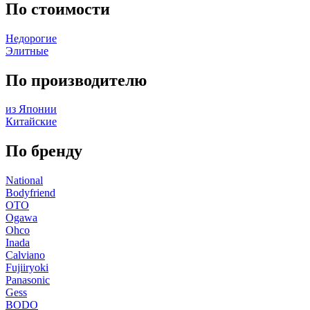
По стоимости
Недорогие
Элитные
По производителю
из Японии
Китайские
По бренду
National
Bodyfriend
OTO
Ogawa
Ohco
Inada
Calviano
Fujiiryoki
Panasonic
Gess
BODO