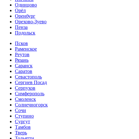
Одинцово
Орёл
Оренбург
Орехово-Зуево
Пенза
Подольск
Псков
Раменское
Реутов
Рязань
Саранск
Саратов
Севастополь
Сергиев Посад
Серпухов
Симферополь
Смоленск
Солнечногорск
Сочи
Ступино
Сургут
Тамбов
Тверь
Тольятти