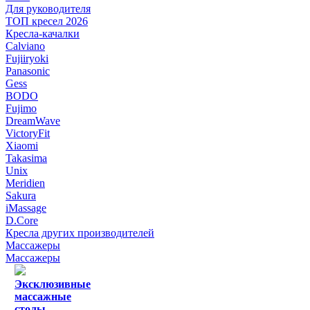
Для руководителя
ТОП кресел 2026
Кресла-качалки
Calviano
Fujiiryoki
Panasonic
Gess
BODO
Fujimo
DreamWave
VictoryFit
Xiaomi
Takasima
Unix
Meridien
Sakura
iMassage
D.Core
Кресла других производителей
Массажеры
Массажеры
Эксклюзивные
массажные
столы