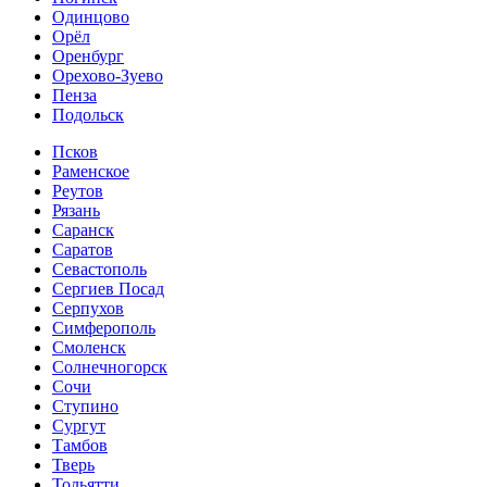
Одинцово
Орёл
Оренбург
Орехово-Зуево
Пенза
Подольск
Псков
Раменское
Реутов
Рязань
Саранск
Саратов
Севастополь
Сергиев Посад
Серпухов
Симферополь
Смоленск
Солнечногорск
Сочи
Ступино
Сургут
Тамбов
Тверь
Тольятти