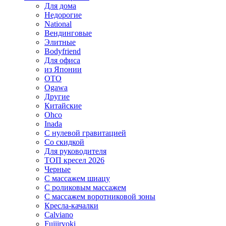
Для дома
Недорогие
National
Вендинговые
Элитные
Bodyfriend
Для офиса
из Японии
OTO
Ogawa
Другие
Китайские
Ohco
Inada
С нулевой гравитацией
Со скидкой
Для руководителя
ТОП кресел 2026
Черные
С массажем шиацу
С роликовым массажем
С массажем воротниковой зоны
Кресла-качалки
Calviano
Fujiiryoki