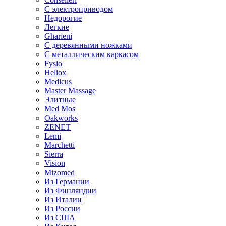
С электроприводом
Недорогие
Легкие
Gharieni
С деревянными ножками
С металлическим каркасом
Fysio
Heliox
Medicus
Master Massage
Элитные
Med Mos
Oakworks
ZENET
Lemi
Marchetti
Sierra
Vision
Mizomed
Из Германии
Из Финляндии
Из Италии
Из России
Из США