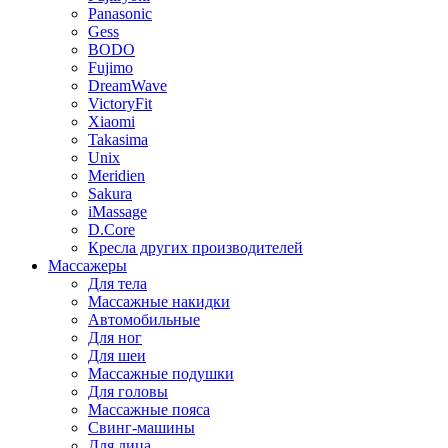
Panasonic
Gess
BODO
Fujimo
DreamWave
VictoryFit
Xiaomi
Takasima
Unix
Meridien
Sakura
iMassage
D.Core
Кресла других производителей
Массажеры
Для тела
Массажные накидки
Автомобильные
Для ног
Для шеи
Массажные подушки
Для головы
Массажные пояса
Свинг-машины
Для лица