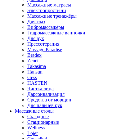
Массажные матрасы
Электропростыни
Массажные тренажёры
Для глаз
Вибромассажёры
Гидромассажные ванночки
Для рук
Прессотерапия
Massage Paradise
Bradex
Zenet
Takasima
Hansun
Gess
HASTEN
Чистка лица
Дарсонвализация
Средства от морщин
Для пальцев рук
Массажные столы
Складные
Стационарные
Wellness
Lojer
Conselieri