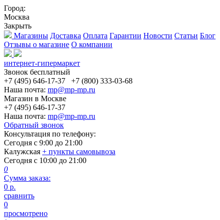
Город:
Москва
Закрыть
Магазины
Доставка
Оплата
Гарантии
Новости
Статьи
Блог
Отзывы о магазине
О компании
интернет-гипермаркет
Звонок бесплатный
+7 (495) 646-17-37
+7 (800) 333-03-68
Наша почта:
mp@mp-mp.ru
Магазин в Москве
+7 (495) 646-17-37
Наша почта:
mp@mp-mp.ru
Обратный звонок
Консультация по телефону:
Сегодня с
9:00
до
21:00
Калужская
+ пункты самовывоза
Сегодня с
10:00
до
21:00
0
Сумма заказа:
0
р.
сравнить
0
просмотрено