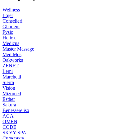
Wellness
Lojer
Conselieri
Gharieni
Fysio
Heliox
Medicus
Master Massage
Med Mos
Oakworks
ZENET
Lemi
Marchetti
Sierra
Vision
Mizomed
Esther
Sakura
Benessere iso
AGA
OMEN
CODE
SKYY SPA
Складные