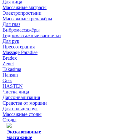
Для лица
Массажные матрасы
Электропростыни
Массажные тренажёры
Для глаз
Вибромассажёры
Гидромассажные ванночки
Для рук
Прессотерапия
Massage Paradise
Bradex
Zenet
Takasima
Hansun
Gess
HASTEN
Чистка лица
Дарсонвализация
Средства от морщин
Для пальцев рук
Массажные столы
Столы
Эксклюзивные
массажные