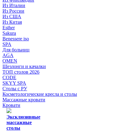
Из Италии
Из России
Из США
Из Китая
Esther
Sakura
Benessere iso
SPA
Для больниц
AGA
OMEN
Шезлонги и качалки
ТОП столов 2026
CODE
SKYY SPA
Столы с РУ
Косметологические кресла и столы
Массажные кровати
Кровати
Эксклюзивные
массажные
столы