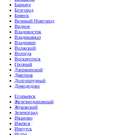
Барнаул
Белгород
Брянск
Великий Новгород
Видное
Владивосток
Владикавказ
Владимир
Волжский
Вологда
Воскресенск
Грозный
Дзержинский
Дмитров
Долгопрудный
Домодедово
Егорьевск
Железнодорожный
Жуковский
Зеленоград
Иваново
Ижевск
Иркутск
Истра