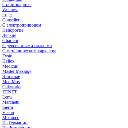
Стационарные
Wellness
Lojer
Conselieri
С электроприводом
Недорогие
Легкие
Gharieni
С деревянными ножками
С металлическим каркасом
Fysio
Heliox
Medicus
Master Massage
Элитные
Med Mos
Oakworks
ZENET
Lemi
Marchetti
Sierra
Vision
Mizomed
Из Германии
Из Финляндии