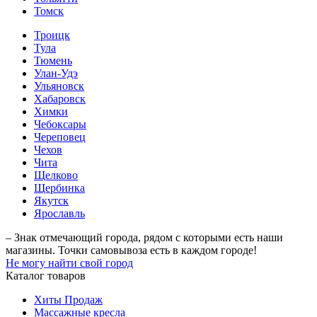
Томск
Троицк
Тула
Тюмень
Улан-Удэ
Ульяновск
Хабаровск
Химки
Чебоксары
Череповец
Чехов
Чита
Щелково
Щербинка
Якутск
Ярославль
– Знак отмечающий города, рядом с которыми есть наши
магазины. Точки самовывоза есть в каждом городе!
Не могу найти свой город
Каталог товаров
Хиты Продаж
Массажные кресла