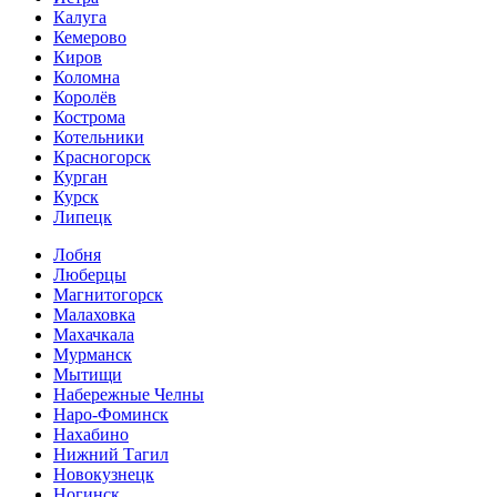
Калуга
Кемерово
Киров
Коломна
Королёв
Кострома
Котельники
Красногорск
Курган
Курск
Липецк
Лобня
Люберцы
Магнитогорск
Малаховка
Махачкала
Мурманск
Мытищи
Набережные Челны
Наро-Фоминск
Нахабино
Нижний Тагил
Новокузнецк
Ногинск