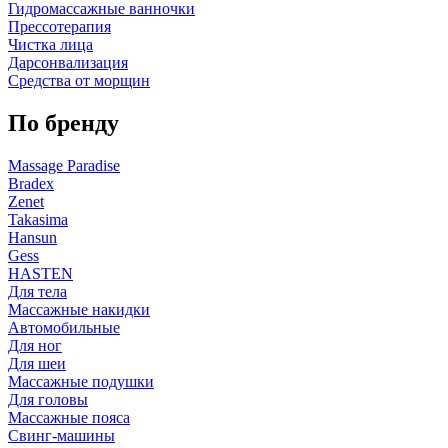
Гидромассажные ванночки
Прессотерапия
Чистка лица
Дарсонвализация
Средства от морщин
По бренду
Massage Paradise
Bradex
Zenet
Takasima
Hansun
Gess
HASTEN
Для тела
Массажные накидки
Автомобильные
Для ног
Для шеи
Массажные подушки
Для головы
Массажные пояса
Свинг-машины