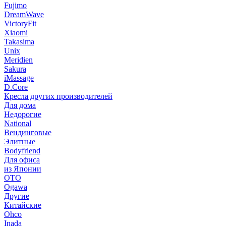
Fujimo
DreamWave
VictoryFit
Xiaomi
Takasima
Unix
Meridien
Sakura
iMassage
D.Core
Кресла других производителей
Для дома
Недорогие
National
Вендинговые
Элитные
Bodyfriend
Для офиса
из Японии
OTO
Ogawa
Другие
Китайские
Ohco
Inada