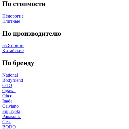
По стоимости
Недорогие
Элитные
По производителю
из Японии
Китайские
По бренду
National
Bodyfriend
OTO
Ogawa
Ohco
Inada
Calviano
Fujiiryoki
Panasonic
Gess
BODO