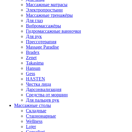
Массажные матрасы
Электропростыни
Массажные тренажёры
Для глаз
Вибромассажёры
Гидромассажные ванночки
Для рук
Прессотерапия
Massage Paradise
Bradex
Zenet
Takasima
Hansun
Gess
HASTEN
Чистка лица
Дарсонвализация
Средства от морщин
Для пальцев рук
Массажные столы
Складные
Стационарные
Wellness
Lojer
Conselieri