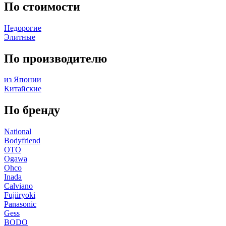
По стоимости
Недорогие
Элитные
По производителю
из Японии
Китайские
По бренду
National
Bodyfriend
OTO
Ogawa
Ohco
Inada
Calviano
Fujiiryoki
Panasonic
Gess
BODO