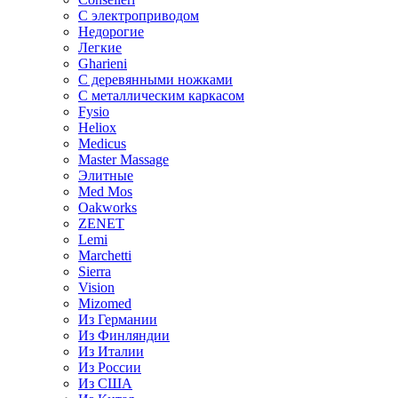
С электроприводом
Недорогие
Легкие
Gharieni
С деревянными ножками
С металлическим каркасом
Fysio
Heliox
Medicus
Master Massage
Элитные
Med Mos
Oakworks
ZENET
Lemi
Marchetti
Sierra
Vision
Mizomed
Из Германии
Из Финляндии
Из Италии
Из России
Из США