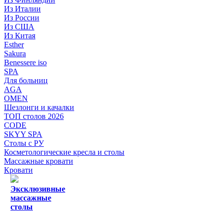
Из Италии
Из России
Из США
Из Китая
Esther
Sakura
Benessere iso
SPA
Для больниц
AGA
OMEN
Шезлонги и качалки
ТОП столов 2026
CODE
SKYY SPA
Столы с РУ
Косметологические кресла и столы
Массажные кровати
Кровати
Эксклюзивные
массажные
столы