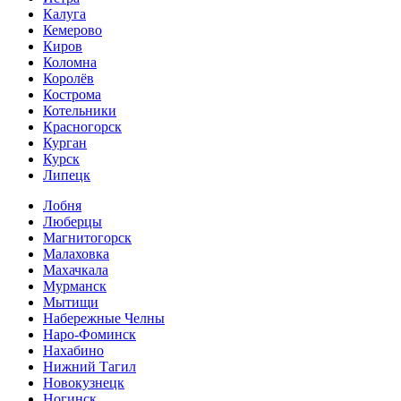
Калуга
Кемерово
Киров
Коломна
Королёв
Кострома
Котельники
Красногорск
Курган
Курск
Липецк
Лобня
Люберцы
Магнитогорск
Малаховка
Махачкала
Мурманск
Мытищи
Набережные Челны
Наро-Фоминск
Нахабино
Нижний Тагил
Новокузнецк
Ногинск