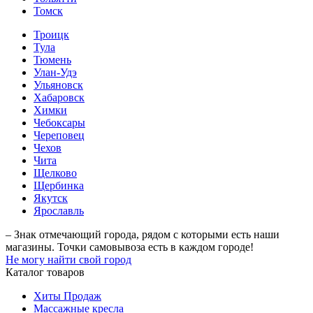
Томск
Троицк
Тула
Тюмень
Улан-Удэ
Ульяновск
Хабаровск
Химки
Чебоксары
Череповец
Чехов
Чита
Щелково
Щербинка
Якутск
Ярославль
– Знак отмечающий города, рядом с которыми есть наши
магазины. Точки самовывоза есть в каждом городе!
Не могу найти свой город
Каталог товаров
Хиты Продаж
Массажные кресла