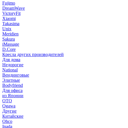
Fujimo
DreamWave
VictoryFit
Xiaomi
Takasima
Unix
Meridien
Sakura
iMassage
D.Core
Кресла других производителей
Для дома
Недорогие
National
Вендинговые
Элитные
Bodyfriend
Для офиса
из Японии
OTO
Ogawa
Другие
Китайские
Ohco
Inada