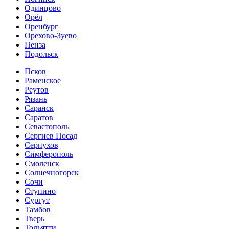
Одинцово
Орёл
Оренбург
Орехово-Зуево
Пенза
Подольск
Псков
Раменское
Реутов
Рязань
Саранск
Саратов
Севастополь
Сергиев Посад
Серпухов
Симферополь
Смоленск
Солнечногорск
Сочи
Ступино
Сургут
Тамбов
Тверь
Тольятти