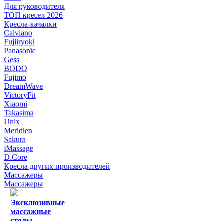
Для руководителя
ТОП кресел 2026
Кресла-качалки
Calviano
Fujiiryoki
Panasonic
Gess
BODO
Fujimo
DreamWave
VictoryFit
Xiaomi
Takasima
Unix
Meridien
Sakura
iMassage
D.Core
Кресла других производителей
Массажеры
Массажеры
Эксклюзивные
массажные
столы