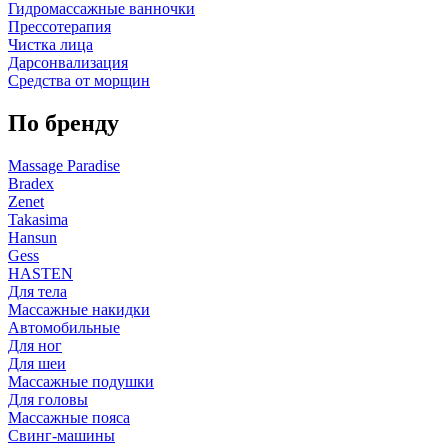
Гидромассажные ванночки
Прессотерапия
Чистка лица
Дарсонвализация
Средства от морщин
По бренду
Massage Paradise
Bradex
Zenet
Takasima
Hansun
Gess
HASTEN
Для тела
Массажные накидки
Автомобильные
Для ног
Для шеи
Массажные подушки
Для головы
Массажные пояса
Свинг-машины