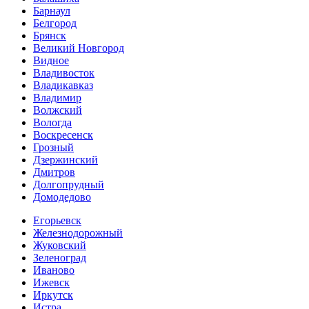
Барнаул
Белгород
Брянск
Великий Новгород
Видное
Владивосток
Владикавказ
Владимир
Волжский
Вологда
Воскресенск
Грозный
Дзержинский
Дмитров
Долгопрудный
Домодедово
Егорьевск
Железнодорожный
Жуковский
Зеленоград
Иваново
Ижевск
Иркутск
Истра