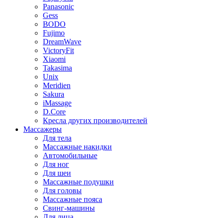
Panasonic
Gess
BODO
Fujimo
DreamWave
VictoryFit
Xiaomi
Takasima
Unix
Meridien
Sakura
iMassage
D.Core
Кресла других производителей
Массажеры
Для тела
Массажные накидки
Автомобильные
Для ног
Для шеи
Массажные подушки
Для головы
Массажные пояса
Свинг-машины
Для лица