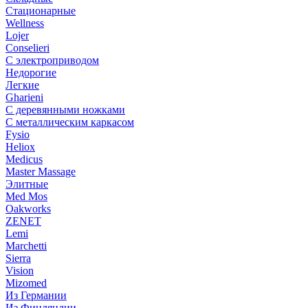
Стационарные
Wellness
Lojer
Conselieri
С электроприводом
Недорогие
Легкие
Gharieni
С деревянными ножками
С металлическим каркасом
Fysio
Heliox
Medicus
Master Massage
Элитные
Med Mos
Oakworks
ZENET
Lemi
Marchetti
Sierra
Vision
Mizomed
Из Германии
Из Финляндии