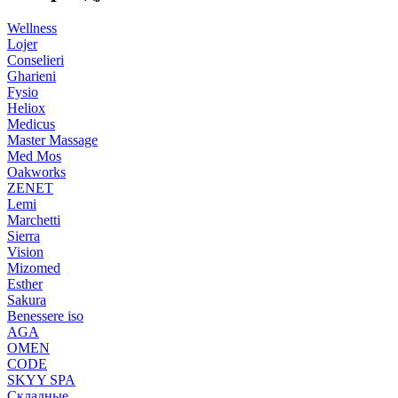
Wellness
Lojer
Conselieri
Gharieni
Fysio
Heliox
Medicus
Master Massage
Med Mos
Oakworks
ZENET
Lemi
Marchetti
Sierra
Vision
Mizomed
Esther
Sakura
Benessere iso
AGA
OMEN
CODE
SKYY SPA
Складные