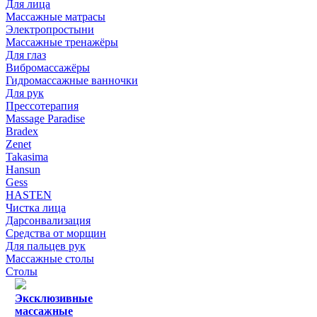
Для лица
Массажные матрасы
Электропростыни
Массажные тренажёры
Для глаз
Вибромассажёры
Гидромассажные ванночки
Для рук
Прессотерапия
Massage Paradise
Bradex
Zenet
Takasima
Hansun
Gess
HASTEN
Чистка лица
Дарсонвализация
Средства от морщин
Для пальцев рук
Массажные столы
Столы
Эксклюзивные
массажные