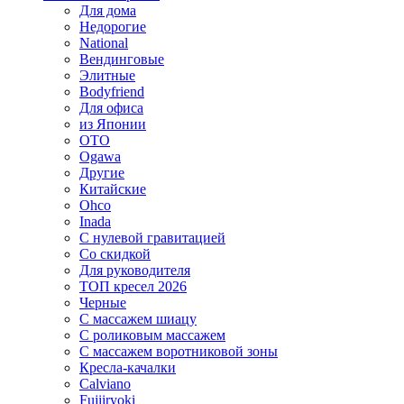
Для дома
Недорогие
National
Вендинговые
Элитные
Bodyfriend
Для офиса
из Японии
OTO
Ogawa
Другие
Китайские
Ohco
Inada
С нулевой гравитацией
Со скидкой
Для руководителя
ТОП кресел 2026
Черные
С массажем шиацу
С роликовым массажем
С массажем воротниковой зоны
Кресла-качалки
Calviano
Fujiiryoki