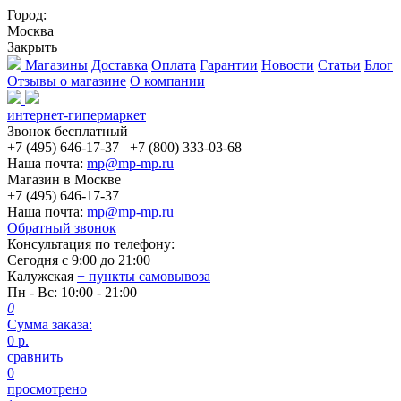
Город:
Москва
Закрыть
Магазины
Доставка
Оплата
Гарантии
Новости
Статьи
Блог
Отзывы о магазине
О компании
интернет-гипермаркет
Звонок бесплатный
+7 (495) 646-17-37
+7 (800) 333-03-68
Наша почта:
mp@mp-mp.ru
Магазин в Москве
+7 (495) 646-17-37
Наша почта:
mp@mp-mp.ru
Обратный звонок
Консультация по телефону:
Сегодня с
9:00
до
21:00
Калужская
+ пункты самовывоза
Пн - Вс
: 10:00 - 21:00
0
Сумма заказа:
0
р.
сравнить
0
просмотрено