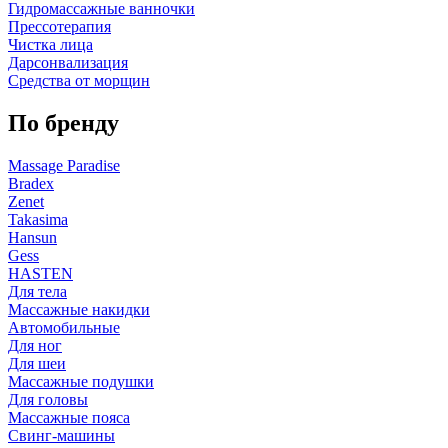
Гидромассажные ванночки
Прессотерапия
Чистка лица
Дарсонвализация
Средства от морщин
По бренду
Massage Paradise
Bradex
Zenet
Takasima
Hansun
Gess
HASTEN
Для тела
Массажные накидки
Автомобильные
Для ног
Для шеи
Массажные подушки
Для головы
Массажные пояса
Свинг-машины