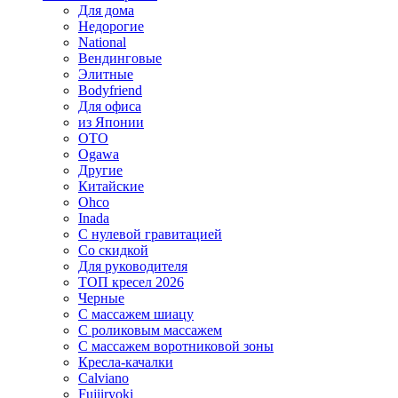
Для дома
Недорогие
National
Вендинговые
Элитные
Bodyfriend
Для офиса
из Японии
OTO
Ogawa
Другие
Китайские
Ohco
Inada
С нулевой гравитацией
Со скидкой
Для руководителя
ТОП кресел 2026
Черные
С массажем шиацу
С роликовым массажем
С массажем воротниковой зоны
Кресла-качалки
Calviano
Fujiiryoki