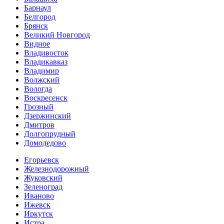
Барнаул
Белгород
Брянск
Великий Новгород
Видное
Владивосток
Владикавказ
Владимир
Волжский
Вологда
Воскресенск
Грозный
Дзержинский
Дмитров
Долгопрудный
Домодедово
Егорьевск
Железнодорожный
Жуковский
Зеленоград
Иваново
Ижевск
Иркутск
Истра