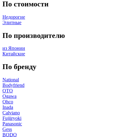
По стоимости
Недорогие
Элитные
По производителю
из Японии
Китайские
По бренду
National
Bodyfriend
OTO
Ogawa
Ohco
Inada
Calviano
Fujiiryoki
Panasonic
Gess
BODO