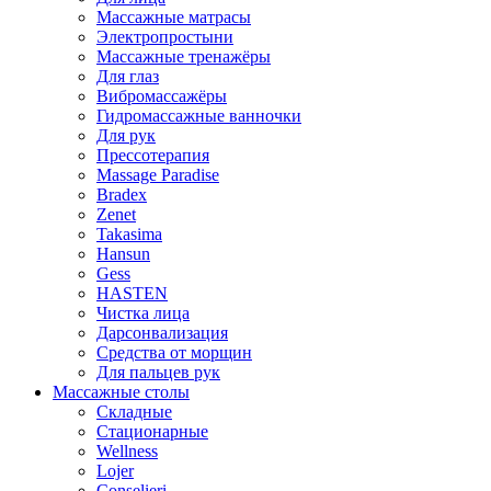
Массажные матрасы
Электропростыни
Массажные тренажёры
Для глаз
Вибромассажёры
Гидромассажные ванночки
Для рук
Прессотерапия
Massage Paradise
Bradex
Zenet
Takasima
Hansun
Gess
HASTEN
Чистка лица
Дарсонвализация
Средства от морщин
Для пальцев рук
Массажные столы
Складные
Стационарные
Wellness
Lojer
Conselieri