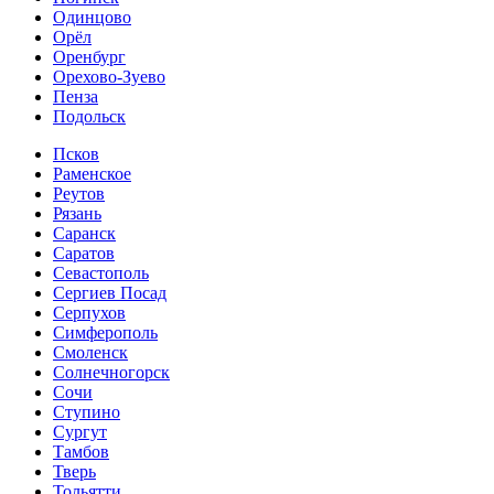
Одинцово
Орёл
Оренбург
Орехово-Зуево
Пенза
Подольск
Псков
Раменское
Реутов
Рязань
Саранск
Саратов
Севастополь
Сергиев Посад
Серпухов
Симферополь
Смоленск
Солнечногорск
Сочи
Ступино
Сургут
Тамбов
Тверь
Тольятти