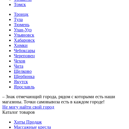
Томск
Троицк
Тула
Тюмень
Улан-Удэ
Ульяновск
Хабаровск
Химки
Чебоксары
Череповец
Чехов
Чита
Щелково
Щербинка
Якутск
Ярославль
– Знак отмечающий города, рядом с которыми есть наши
магазины. Точки самовывоза есть в каждом городе!
Не могу найти свой город
Каталог товаров
Хиты Продаж
Массажные кресла