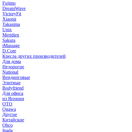
Fujimo
DreamWave
VictoryFit
Xiaomi
Takasima
Unix
Meridien
Sakura
iMassage
D.Core
Кресла других производителей
Для дома
Недорогие
National
Вендинговые
Элитные
Bodyfriend
Для офиса
из Японии
OTO
Ogawa
Другие
Китайские
Ohco
Inada