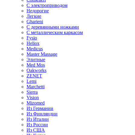
С электроприводом
Недорогие
Легкие
Gharieni
С деревянными ножками
С металлическим каркасом
Fysio
Heliox
Medicus
Master Massage
Элитные
Med Mos
Oakworks
ZENET
Lemi
Marchetti
Sierra
Vision
Mizomed
Из Германии
Из Финляндии
Из Италии
Из России
Из США