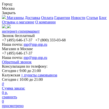
Город:
Москва
Закрыть
Магазины
Доставка
Оплата
Гарантии
Новости
Статьи
Блог
Отзывы о магазине
О компании
интернет-гипермаркет
Звонок бесплатный
+7 (495) 646-17-37
+7 (800) 333-03-68
Наша почта:
mp@mp-mp.ru
Магазин в Москве
+7 (495) 646-17-37
Наша почта:
mp@mp-mp.ru
Обратный звонок
Консультация по телефону:
Сегодня с
9:00
до
21:00
Калужская
+ пункты самовывоза
Сегодня с
10:00
до
21:00
0
Сумма заказа:
0
р.
сравнить
0
просмотрено