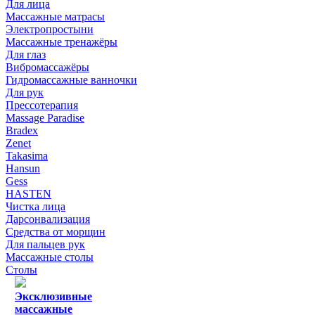
Для лица
Массажные матрасы
Электропростыни
Массажные тренажёры
Для глаз
Вибромассажёры
Гидромассажные ванночки
Для рук
Прессотерапия
Massage Paradise
Bradex
Zenet
Takasima
Hansun
Gess
HASTEN
Чистка лица
Дарсонвализация
Средства от морщин
Для пальцев рук
Массажные столы
Столы
Эксклюзивные
массажные