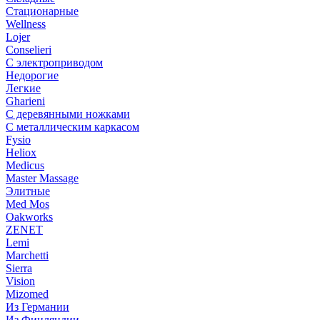
Стационарные
Wellness
Lojer
Conselieri
С электроприводом
Недорогие
Легкие
Gharieni
С деревянными ножками
С металлическим каркасом
Fysio
Heliox
Medicus
Master Massage
Элитные
Med Mos
Oakworks
ZENET
Lemi
Marchetti
Sierra
Vision
Mizomed
Из Германии
Из Финляндии