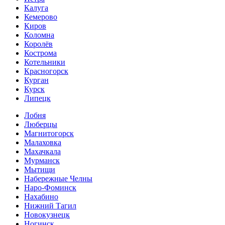
Калуга
Кемерово
Киров
Коломна
Королёв
Кострома
Котельники
Красногорск
Курган
Курск
Липецк
Лобня
Люберцы
Магнитогорск
Малаховка
Махачкала
Мурманск
Мытищи
Набережные Челны
Наро-Фоминск
Нахабино
Нижний Тагил
Новокузнецк
Ногинск