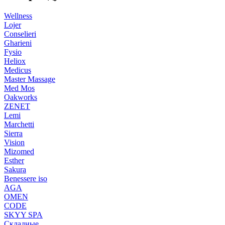
Wellness
Lojer
Conselieri
Gharieni
Fysio
Heliox
Medicus
Master Massage
Med Mos
Oakworks
ZENET
Lemi
Marchetti
Sierra
Vision
Mizomed
Esther
Sakura
Benessere iso
AGA
OMEN
CODE
SKYY SPA
Складные