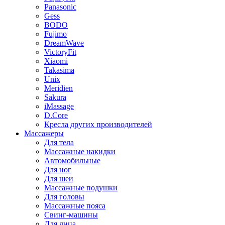
Panasonic
Gess
BODO
Fujimo
DreamWave
VictoryFit
Xiaomi
Takasima
Unix
Meridien
Sakura
iMassage
D.Core
Кресла других производителей
Массажеры
Для тела
Массажные накидки
Автомобильные
Для ног
Для шеи
Массажные подушки
Для головы
Массажные пояса
Свинг-машины
Для лица