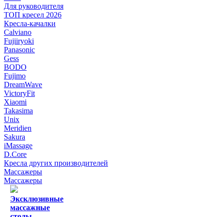
Для руководителя
ТОП кресел 2026
Кресла-качалки
Calviano
Fujiiryoki
Panasonic
Gess
BODO
Fujimo
DreamWave
VictoryFit
Xiaomi
Takasima
Unix
Meridien
Sakura
iMassage
D.Core
Кресла других производителей
Массажеры
Массажеры
Эксклюзивные
массажные
столы