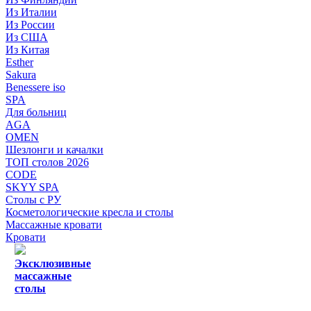
Из Италии
Из России
Из США
Из Китая
Esther
Sakura
Benessere iso
SPA
Для больниц
AGA
OMEN
Шезлонги и качалки
ТОП столов 2026
CODE
SKYY SPA
Столы с РУ
Косметологические кресла и столы
Массажные кровати
Кровати
Эксклюзивные
массажные
столы