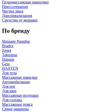
Гидромассажные ванночки
Прессотерапия
Чистка лица
Дарсонвализация
Средства от морщин
По бренду
Massage Paradise
Bradex
Zenet
Takasima
Hansun
Gess
HASTEN
Для тела
Массажные накидки
Автомобильные
Для ног
Для шеи
Массажные подушки
Для головы
Массажные пояса
Свинг-машины