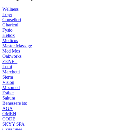
Wellness
Lojer
Conselieri
Gharieni
Fysio
Heliox
Medicus
Master Massage
Med Mos
Oakworks
ZENET
Lemi
Marchetti
Sierra
Vision
Mizomed
Esther
Sakura
Benessere iso
AGA
OMEN
CODE
SKYY SPA
Складные