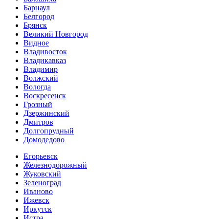
Барнаул
Белгород
Брянск
Великий Новгород
Видное
Владивосток
Владикавказ
Владимир
Волжский
Вологда
Воскресенск
Грозный
Дзержинский
Дмитров
Долгопрудный
Домодедово
Егорьевск
Железнодорожный
Жуковский
Зеленоград
Иваново
Ижевск
Иркутск
Истра