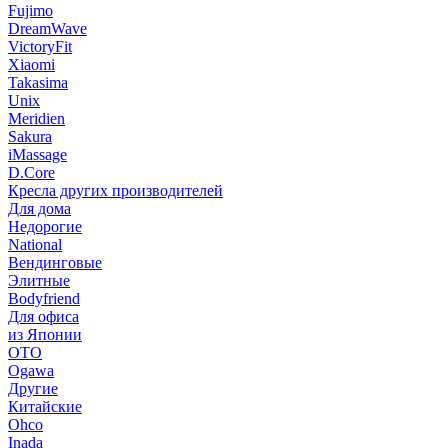
Fujimo
DreamWave
VictoryFit
Xiaomi
Takasima
Unix
Meridien
Sakura
iMassage
D.Core
Кресла других производителей
Для дома
Недорогие
National
Вендинговые
Элитные
Bodyfriend
Для офиса
из Японии
OTO
Ogawa
Другие
Китайские
Ohco
Inada