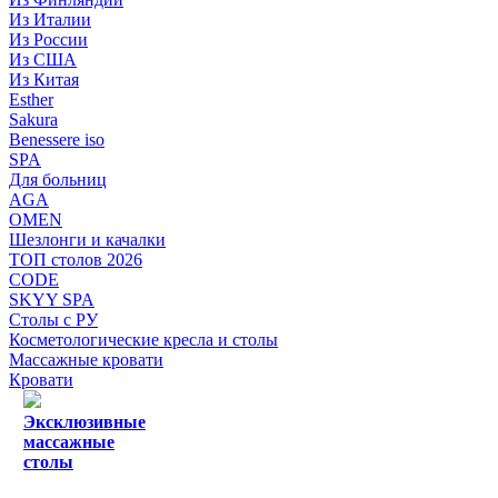
Из Италии
Из России
Из США
Из Китая
Esther
Sakura
Benessere iso
SPA
Для больниц
AGA
OMEN
Шезлонги и качалки
ТОП столов 2026
CODE
SKYY SPA
Столы с РУ
Косметологические кресла и столы
Массажные кровати
Кровати
Эксклюзивные
массажные
столы