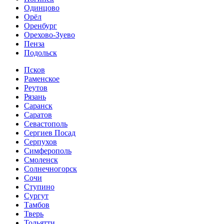
Одинцово
Орёл
Оренбург
Орехово-Зуево
Пенза
Подольск
Псков
Раменское
Реутов
Рязань
Саранск
Саратов
Севастополь
Сергиев Посад
Серпухов
Симферополь
Смоленск
Солнечногорск
Сочи
Ступино
Сургут
Тамбов
Тверь
Тольятти