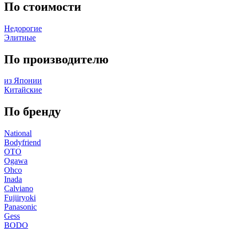
По стоимости
Недорогие
Элитные
По производителю
из Японии
Китайские
По бренду
National
Bodyfriend
OTO
Ogawa
Ohco
Inada
Calviano
Fujiiryoki
Panasonic
Gess
BODO