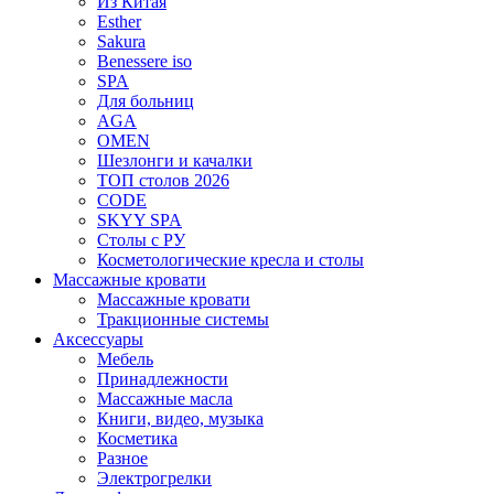
Из Китая
Esther
Sakura
Benessere iso
SPA
Для больниц
AGA
OMEN
Шезлонги и качалки
ТОП столов 2026
CODE
SKYY SPA
Столы с РУ
Косметологические кресла и столы
Массажные кровати
Массажные кровати
Тракционные системы
Аксессуары
Мебель
Принадлежности
Массажные масла
Книги, видео, музыка
Косметика
Разное
Электрогрелки