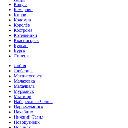
Калуга
Кемерово
Киров
Коломна
Королёв
Кострома
Котельники
Красногорск
Курган
Курск
Липецк
Лобня
Люберцы
Магнитогорск
Малаховка
Махачкала
Мурманск
Мытищи
Набережные Челны
Наро-Фоминск
Нахабино
Нижний Тагил
Новокузнецк
Ногинск