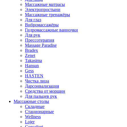
Массажные матрасы
Электропростыни
Массажные тренажёры
Для глаз
Вибромассажёры
Гидромассажные ванночки
Для рук
Прессотерапия
Massage Paradise
Bradex
Zenet
Takasima
Hansun
Gess
HASTEN
Чистка лица
Дарсонвализация
Средства от морщин
Для пальцев рук
Массажные столы
Складные
Стационарные
Wellness
Lojer
Conselieri