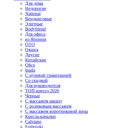
Для дома
Недорогие
National
Вендинговые
Элитные
Bodyfriend
Для офиса
из Японии
OTO
Ogawa
Другие
Китайские
Ohco
Inada
С нулевой гравитацией
Со скидкой
Для руководителя
ТОП кресел 2026
Черные
С массажем шиацу
С роликовым массажем
С массажем воротниковой зоны
Кресла-качалки
Calviano
Fujiiryoki