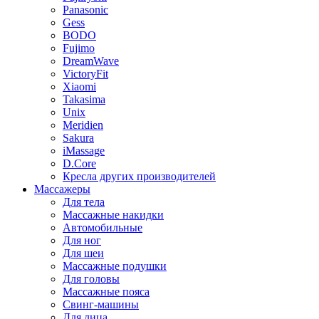
Panasonic
Gess
BODO
Fujimo
DreamWave
VictoryFit
Xiaomi
Takasima
Unix
Meridien
Sakura
iMassage
D.Core
Кресла других производителей
Массажеры
Для тела
Массажные накидки
Автомобильные
Для ног
Для шеи
Массажные подушки
Для головы
Массажные пояса
Свинг-машины
Для лица