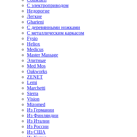
С электроприводом
Недорогие
Легкие
Gharieni
С деревянными ножками
С металлическим каркасом
Fysio
Heliox
Medicus
Master Massage
Элитные
Med Mos
Oakworks
ZENET
Lemi
Marchetti
Sierra
Vision
Mizomed
Из Германии
Из Финляндии
Из Италии
Из России
Из США