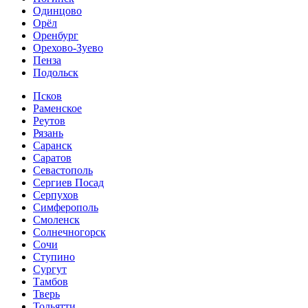
Одинцово
Орёл
Оренбург
Орехово-Зуево
Пенза
Подольск
Псков
Раменское
Реутов
Рязань
Саранск
Саратов
Севастополь
Сергиев Посад
Серпухов
Симферополь
Смоленск
Солнечногорск
Сочи
Ступино
Сургут
Тамбов
Тверь
Тольятти