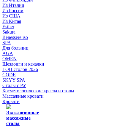
Из Италии
Из России
Из США
Из Китая
Esther
Sakura
Benessere iso
SPA
Для больниц
AGA
OMEN
Шезлонги и качалки
ТОП столов 2026
CODE
SKYY SPA
Столы с РУ
Косметологические кресла и столы
Массажные кровати
Кровати
Эксклюзивные
массажные
столы