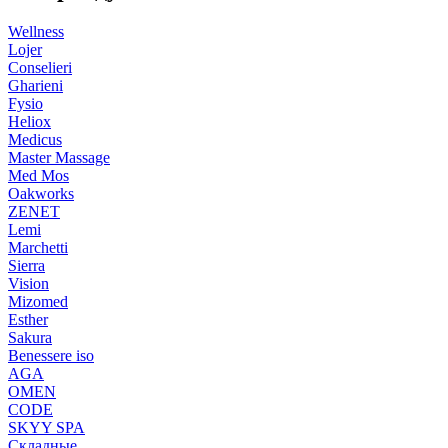
Wellness
Lojer
Conselieri
Gharieni
Fysio
Heliox
Medicus
Master Massage
Med Mos
Oakworks
ZENET
Lemi
Marchetti
Sierra
Vision
Mizomed
Esther
Sakura
Benessere iso
AGA
OMEN
CODE
SKYY SPA
Складные