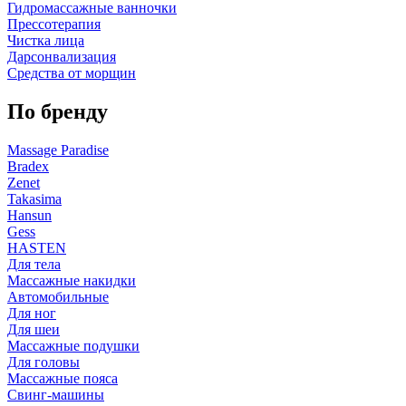
Гидромассажные ванночки
Прессотерапия
Чистка лица
Дарсонвализация
Средства от морщин
По бренду
Massage Paradise
Bradex
Zenet
Takasima
Hansun
Gess
HASTEN
Для тела
Массажные накидки
Автомобильные
Для ног
Для шеи
Массажные подушки
Для головы
Массажные пояса
Свинг-машины