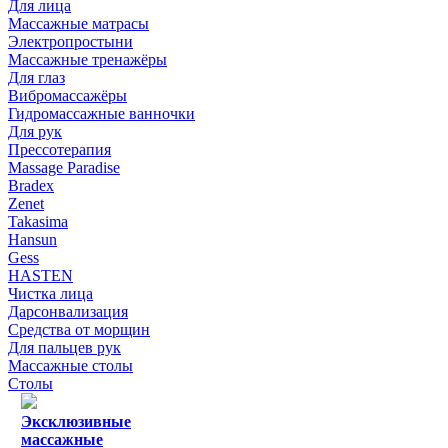
Для лица
Массажные матрасы
Электропростыни
Массажные тренажёры
Для глаз
Вибромассажёры
Гидромассажные ванночки
Для рук
Прессотерапия
Massage Paradise
Bradex
Zenet
Takasima
Hansun
Gess
HASTEN
Чистка лица
Дарсонвализация
Средства от морщин
Для пальцев рук
Массажные столы
Столы
Эксклюзивные
массажные