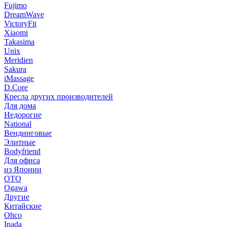
Fujimo
DreamWave
VictoryFit
Xiaomi
Takasima
Unix
Meridien
Sakura
iMassage
D.Core
Кресла других производителей
Для дома
Недорогие
National
Вендинговые
Элитные
Bodyfriend
Для офиса
из Японии
OTO
Ogawa
Другие
Китайские
Ohco
Inada