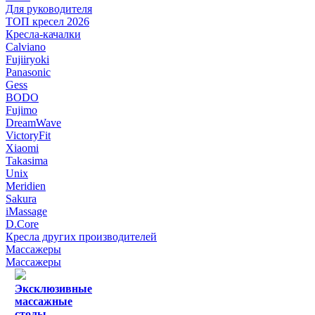
Для руководителя
ТОП кресел 2026
Кресла-качалки
Calviano
Fujiiryoki
Panasonic
Gess
BODO
Fujimo
DreamWave
VictoryFit
Xiaomi
Takasima
Unix
Meridien
Sakura
iMassage
D.Core
Кресла других производителей
Массажеры
Массажеры
Эксклюзивные
массажные
столы