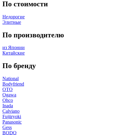
По стоимости
Недорогие
Элитные
По производителю
из Японии
Китайские
По бренду
National
Bodyfriend
OTO
Ogawa
Ohco
Inada
Calviano
Fujiiryoki
Panasonic
Gess
BODO