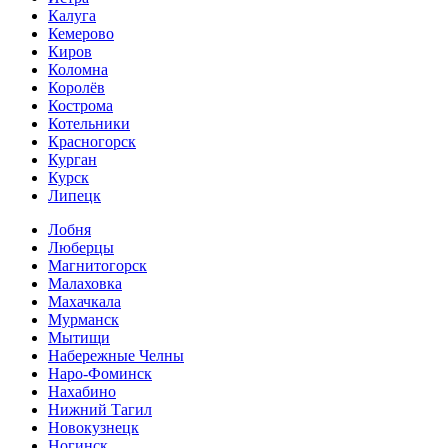
Калуга
Кемерово
Киров
Коломна
Королёв
Кострома
Котельники
Красногорск
Курган
Курск
Липецк
Лобня
Люберцы
Магнитогорск
Малаховка
Махачкала
Мурманск
Мытищи
Набережные Челны
Наро-Фоминск
Нахабино
Нижний Тагил
Новокузнецк
Ногинск