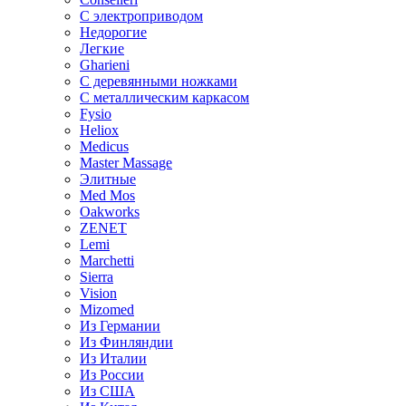
С электроприводом
Недорогие
Легкие
Gharieni
С деревянными ножками
С металлическим каркасом
Fysio
Heliox
Medicus
Master Massage
Элитные
Med Mos
Oakworks
ZENET
Lemi
Marchetti
Sierra
Vision
Mizomed
Из Германии
Из Финляндии
Из Италии
Из России
Из США