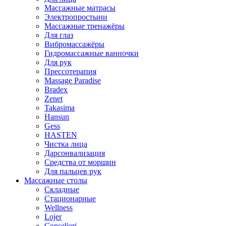
Массажные матрасы
Электропростыни
Массажные тренажёры
Для глаз
Вибромассажёры
Гидромассажные ванночки
Для рук
Прессотерапия
Massage Paradise
Bradex
Zenet
Takasima
Hansun
Gess
HASTEN
Чистка лица
Дарсонвализация
Средства от морщин
Для пальцев рук
Массажные столы
Складные
Стационарные
Wellness
Lojer
Conselieri