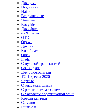
Для дома
Недорогие
National
Вендинговые
Элитные
Bodyfriend
Для офиса
из Японии
OTO
Ogawa
Другие
Китайские
Ohco
Inada
С нулевой гравитацией
Со скидкой
Для руководителя
ТОП кресел 2026
Черные
С массажем шиацу
С роликовым массажем
С массажем воротниковой зоны
Кресла-качалки
Calviano
Fujiiryoki