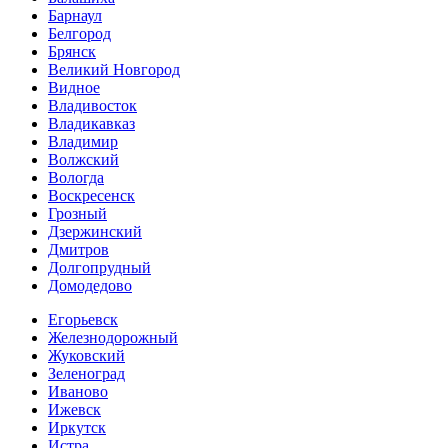
Барнаул
Белгород
Брянск
Великий Новгород
Видное
Владивосток
Владикавказ
Владимир
Волжский
Вологда
Воскресенск
Грозный
Дзержинский
Дмитров
Долгопрудный
Домодедово
Егорьевск
Железнодорожный
Жуковский
Зеленоград
Иваново
Ижевск
Иркутск
Истра