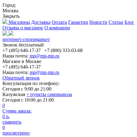
Город:
Москва
Закрыть
Магазины
Доставка
Оплата
Гарантии
Новости
Статьи
Блог
Отзывы о магазине
О компании
интернет-гипермаркет
Звонок бесплатный
+7 (495) 646-17-37
+7 (800) 333-03-68
Наша почта:
mp@mp-mp.ru
Магазин в Москве
+7 (495) 646-17-37
Наша почта:
mp@mp-mp.ru
Обратный звонок
Консультация по телефону:
Сегодня с
9:00
до
21:00
Калужская
+ пункты самовывоза
Сегодня с
10:00
до
21:00
0
Сумма заказа:
0
р.
сравнить
0
просмотрено