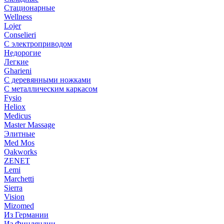
Стационарные
Wellness
Lojer
Conselieri
С электроприводом
Недорогие
Легкие
Gharieni
С деревянными ножками
С металлическим каркасом
Fysio
Heliox
Medicus
Master Massage
Элитные
Med Mos
Oakworks
ZENET
Lemi
Marchetti
Sierra
Vision
Mizomed
Из Германии
Из Финляндии