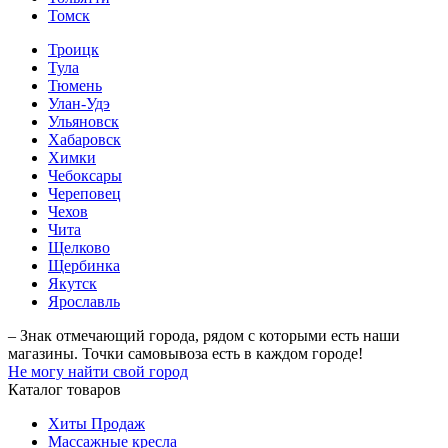
Томск
Троицк
Тула
Тюмень
Улан-Удэ
Ульяновск
Хабаровск
Химки
Чебоксары
Череповец
Чехов
Чита
Щелково
Щербинка
Якутск
Ярославль
– Знак отмечающий города, рядом с которыми есть наши
магазины. Точки самовывоза есть в каждом городе!
Не могу найти свой город
Каталог товаров
Хиты Продаж
Массажные кресла