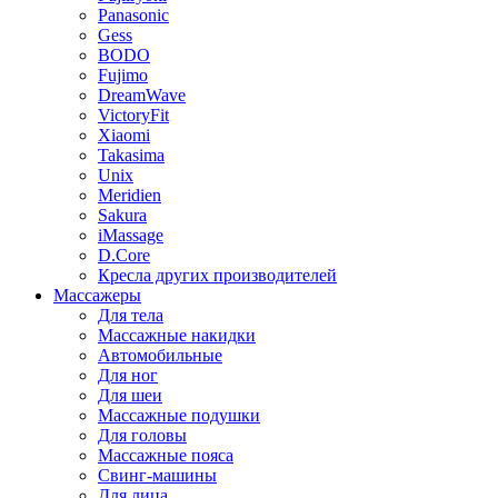
Panasonic
Gess
BODO
Fujimo
DreamWave
VictoryFit
Xiaomi
Takasima
Unix
Meridien
Sakura
iMassage
D.Core
Кресла других производителей
Массажеры
Для тела
Массажные накидки
Автомобильные
Для ног
Для шеи
Массажные подушки
Для головы
Массажные пояса
Свинг-машины
Для лица