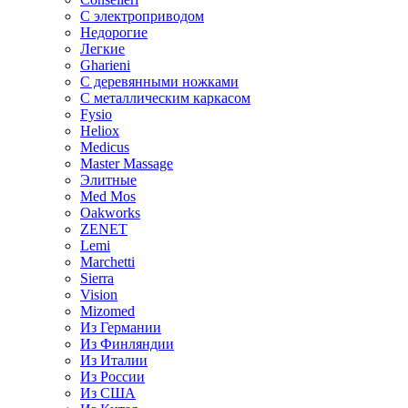
С электроприводом
Недорогие
Легкие
Gharieni
С деревянными ножками
С металлическим каркасом
Fysio
Heliox
Medicus
Master Massage
Элитные
Med Mos
Oakworks
ZENET
Lemi
Marchetti
Sierra
Vision
Mizomed
Из Германии
Из Финляндии
Из Италии
Из России
Из США