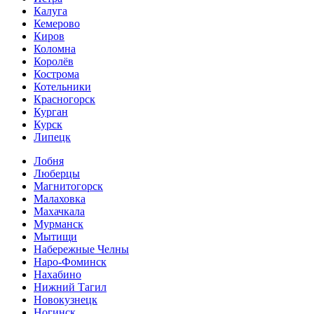
Калуга
Кемерово
Киров
Коломна
Королёв
Кострома
Котельники
Красногорск
Курган
Курск
Липецк
Лобня
Люберцы
Магнитогорск
Малаховка
Махачкала
Мурманск
Мытищи
Набережные Челны
Наро-Фоминск
Нахабино
Нижний Тагил
Новокузнецк
Ногинск