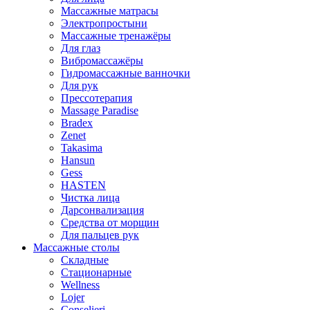
Массажные матрасы
Электропростыни
Массажные тренажёры
Для глаз
Вибромассажёры
Гидромассажные ванночки
Для рук
Прессотерапия
Massage Paradise
Bradex
Zenet
Takasima
Hansun
Gess
HASTEN
Чистка лица
Дарсонвализация
Средства от морщин
Для пальцев рук
Массажные столы
Складные
Стационарные
Wellness
Lojer
Conselieri