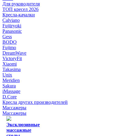
Для руководителя
ТОП кресел 2026
Кресла-качалки
Calviano
Fujiiryoki
Panasonic
Gess
BODO
Fujimo
DreamWave
VictoryFit
Xiaomi
Takasima
Unix
Meridien
Sakura
iMassage
D.Core
Кресла других производителей
Массажеры
Массажеры
Эксклюзивные
массажные
столы