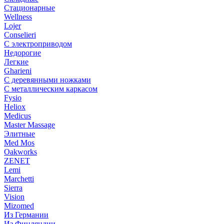
Стационарные
Wellness
Lojer
Conselieri
С электроприводом
Недорогие
Легкие
Gharieni
С деревянными ножками
С металлическим каркасом
Fysio
Heliox
Medicus
Master Massage
Элитные
Med Mos
Oakworks
ZENET
Lemi
Marchetti
Sierra
Vision
Mizomed
Из Германии
Из Финляндии