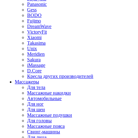
Panasonic
Gess
BODO
Fujimo
DreamWave
VictoryFit
Xiaomi
Takasima
Unix
Meridien
Sakura
iMassage
D.Core
Кресла других производителей
Массажеры
Для тела
Массажные накидки
Автомобильные
Для ног
Для шеи
Массажные подушки
Для головы
Массажные пояса
Свинг-машины
Для лица