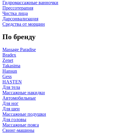
Гидромассажные ванночки
Прессотерапия
Чистка лица
Дарсонвализация
Средства от морщин
По бренду
Massage Paradise
Bradex
Zenet
Takasima
Hansun
Gess
HASTEN
Для тела
Массажные накидки
Автомобильные
Для ног
Для шеи
Массажные подушки
Для головы
Массажные пояса
Свинг-машины