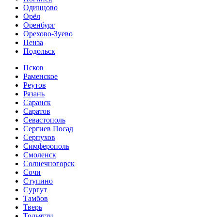
Одинцово
Орёл
Оренбург
Орехово-Зуево
Пенза
Подольск
Псков
Раменское
Реутов
Рязань
Саранск
Саратов
Севастополь
Сергиев Посад
Серпухов
Симферополь
Смоленск
Солнечногорск
Сочи
Ступино
Сургут
Тамбов
Тверь
Тольятти