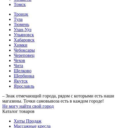
Томск
Троицк
Тула
Тюмень
Улан-Удэ
Ульяновск
Хабаровск
Химки
Чебоксары
Череповец
Чехов
Чита
Щелково
Щербинка
Якутск
Ярославль
– Знак отмечающий города, рядом с которыми есть наши
магазины. Точки самовывоза есть в каждом городе!
Не могу найти свой город
Каталог товаров
Хиты Продаж
Массажные кресла