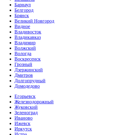
Барнаул
Белгород
Брянск
Великий Новгород
Видное
Владивосток
Владикавказ
Владимир
Волжский
Вологда
Воскресенск
Грозный
Дзержинский
Дмитров
Долгопрудный
Домодедово
Егорьевск
Железнодорожный
Жуковский
Зеленоград
Иваново
Ижевск
Иркутск
Истра