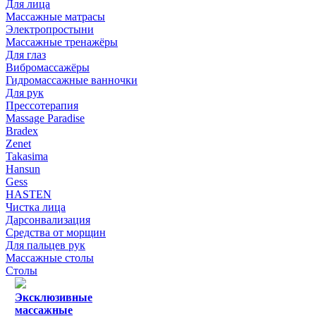
Для лица
Массажные матрасы
Электропростыни
Массажные тренажёры
Для глаз
Вибромассажёры
Гидромассажные ванночки
Для рук
Прессотерапия
Massage Paradise
Bradex
Zenet
Takasima
Hansun
Gess
HASTEN
Чистка лица
Дарсонвализация
Средства от морщин
Для пальцев рук
Массажные столы
Столы
Эксклюзивные
массажные