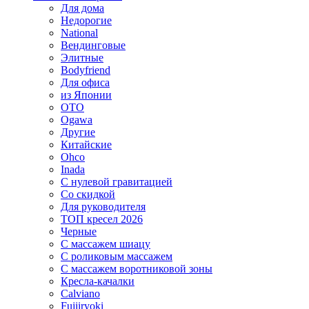
Для дома
Недорогие
National
Вендинговые
Элитные
Bodyfriend
Для офиса
из Японии
OTO
Ogawa
Другие
Китайские
Ohco
Inada
С нулевой гравитацией
Со скидкой
Для руководителя
ТОП кресел 2026
Черные
С массажем шиацу
С роликовым массажем
С массажем воротниковой зоны
Кресла-качалки
Calviano
Fujiiryoki