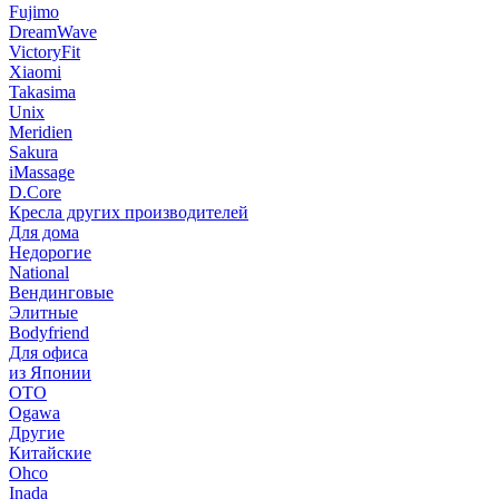
Fujimo
DreamWave
VictoryFit
Xiaomi
Takasima
Unix
Meridien
Sakura
iMassage
D.Core
Кресла других производителей
Для дома
Недорогие
National
Вендинговые
Элитные
Bodyfriend
Для офиса
из Японии
OTO
Ogawa
Другие
Китайские
Ohco
Inada