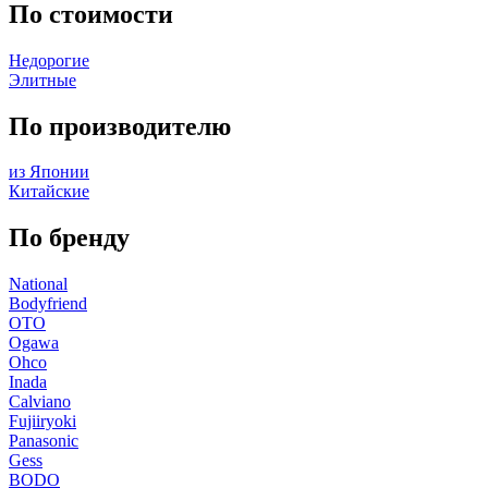
По стоимости
Недорогие
Элитные
По производителю
из Японии
Китайские
По бренду
National
Bodyfriend
OTO
Ogawa
Ohco
Inada
Calviano
Fujiiryoki
Panasonic
Gess
BODO