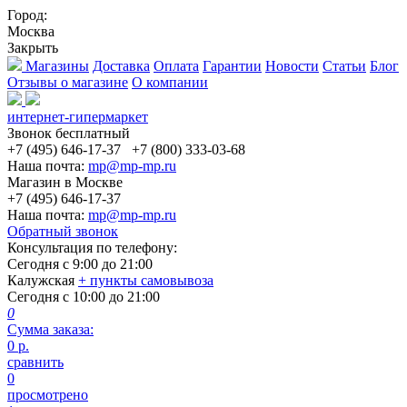
Город:
Москва
Закрыть
Магазины
Доставка
Оплата
Гарантии
Новости
Статьи
Блог
Отзывы о магазине
О компании
интернет-гипермаркет
Звонок бесплатный
+7 (495) 646-17-37
+7 (800) 333-03-68
Наша почта:
mp@mp-mp.ru
Магазин в Москве
+7 (495) 646-17-37
Наша почта:
mp@mp-mp.ru
Обратный звонок
Консультация по телефону:
Сегодня с
9:00
до
21:00
Калужская
+ пункты самовывоза
Сегодня с
10:00
до
21:00
0
Сумма заказа:
0
р.
сравнить
0
просмотрено