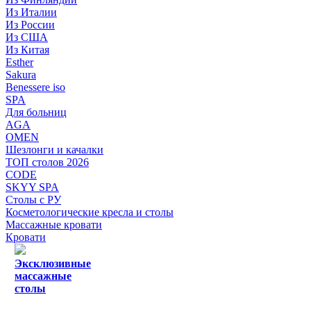
Из Италии
Из России
Из США
Из Китая
Esther
Sakura
Benessere iso
SPA
Для больниц
AGA
OMEN
Шезлонги и качалки
ТОП столов 2026
CODE
SKYY SPA
Столы с РУ
Косметологические кресла и столы
Массажные кровати
Кровати
Эксклюзивные
массажные
столы