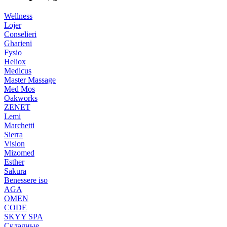
Wellness
Lojer
Conselieri
Gharieni
Fysio
Heliox
Medicus
Master Massage
Med Mos
Oakworks
ZENET
Lemi
Marchetti
Sierra
Vision
Mizomed
Esther
Sakura
Benessere iso
AGA
OMEN
CODE
SKYY SPA
Складные