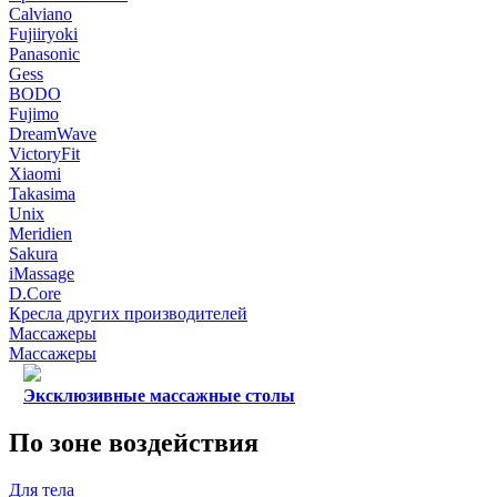
Calviano
Fujiiryoki
Panasonic
Gess
BODO
Fujimo
DreamWave
VictoryFit
Xiaomi
Takasima
Unix
Meridien
Sakura
iMassage
D.Core
Кресла других производителей
Массажеры
Массажеры
Эксклюзивные массажные столы
По зоне воздействия
Для тела