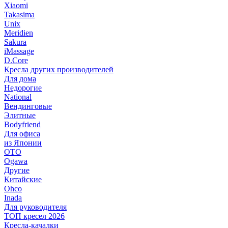
Xiaomi
Takasima
Unix
Meridien
Sakura
iMassage
D.Core
Кресла других производителей
Для дома
Недорогие
National
Вендинговые
Элитные
Bodyfriend
Для офиса
из Японии
OTO
Ogawa
Другие
Китайские
Ohco
Inada
Для руководителя
ТОП кресел 2026
Кресла-качалки