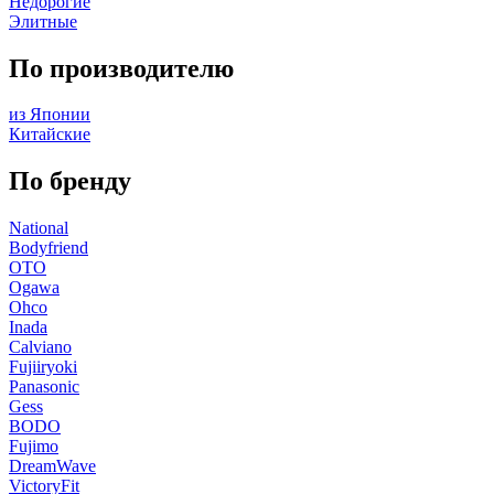
Недорогие
Элитные
По производителю
из Японии
Китайские
По бренду
National
Bodyfriend
OTO
Ogawa
Ohco
Inada
Calviano
Fujiiryoki
Panasonic
Gess
BODO
Fujimo
DreamWave
VictoryFit