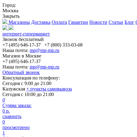
Город:
Москва
Закрыть
Магазины
Доставка
Оплата
Гарантии
Новости
Статьи
Блог
интернет-гипермаркет
Звонок бесплатный
+7 (495) 646-17-37
+7 (800) 333-03-68
Наша почта:
mp@mp-mp.ru
Магазин в Москве
+7 (495) 646-17-37
Наша почта:
mp@mp-mp.ru
Обратный звонок
Консультация по телефону:
Сегодня с
9:00
до
21:00
Калужская
+ пункты самовывоза
Сегодня с
10:00
до
21:00
0
Сумма заказа:
0
р.
сравнить
0
просмотрено
1