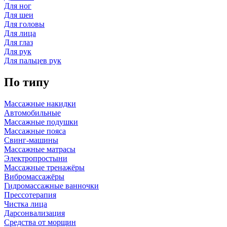
Для ног
Для шеи
Для головы
Для лица
Для глаз
Для рук
Для пальцев рук
По типу
Массажные накидки
Автомобильные
Массажные подушки
Массажные пояса
Свинг-машины
Массажные матрасы
Электропростыни
Массажные тренажёры
Вибромассажёры
Гидромассажные ванночки
Прессотерапия
Чистка лица
Дарсонвализация
Средства от морщин