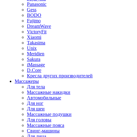
Panasonic
Gess
BODO
Fujimo
DreamWave
VictoryFit
Xiaomi
Takasima
Unix
Meridien
Sakura
iMassage
D.Core
Кресла других производителей
Массажеры
Для тела
Массажные накидки
Автомобильные
Для ног
Для шеи
Массажные подушки
Для головы
Массажные пояса
Свинг-машины
Для лица