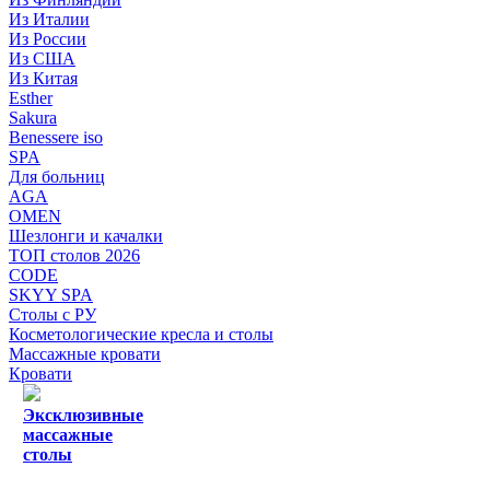
Из Италии
Из России
Из США
Из Китая
Esther
Sakura
Benessere iso
SPA
Для больниц
AGA
OMEN
Шезлонги и качалки
ТОП столов 2026
CODE
SKYY SPA
Столы с РУ
Косметологические кресла и столы
Массажные кровати
Кровати
Эксклюзивные
массажные
столы