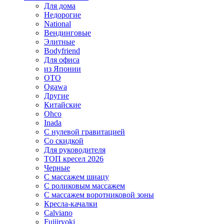
Для дома
Недорогие
National
Вендинговые
Элитные
Bodyfriend
Для офиса
из Японии
OTO
Ogawa
Другие
Китайские
Ohco
Inada
С нулевой гравитацией
Со скидкой
Для руководителя
ТОП кресел 2026
Черные
С массажем шиацу
С роликовым массажем
С массажем воротниковой зоны
Кресла-качалки
Calviano
Fujiiryoki