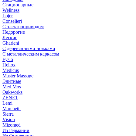
Стационарные
Wellness
Lojer
Conselieri
С электроприводом
Недорогие
Легкие
Gharieni
С деревянными ножками
С металлическим каркасом
Fysio
Heliox
Medicus
Master Massage
Элитные
Med Mos
Oakworks
ZENET
Lemi
Marchetti
Sierra
Vision
Mizomed
Из Германии
Из Финляндии