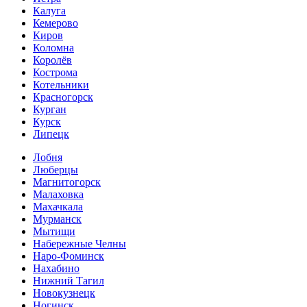
Калуга
Кемерово
Киров
Коломна
Королёв
Кострома
Котельники
Красногорск
Курган
Курск
Липецк
Лобня
Люберцы
Магнитогорск
Малаховка
Махачкала
Мурманск
Мытищи
Набережные Челны
Наро-Фоминск
Нахабино
Нижний Тагил
Новокузнецк
Ногинск