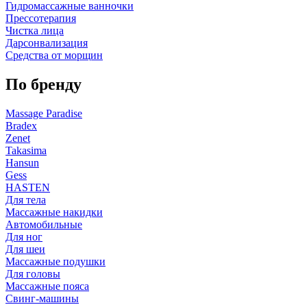
Гидромассажные ванночки
Прессотерапия
Чистка лица
Дарсонвализация
Средства от морщин
По бренду
Massage Paradise
Bradex
Zenet
Takasima
Hansun
Gess
HASTEN
Для тела
Массажные накидки
Автомобильные
Для ног
Для шеи
Массажные подушки
Для головы
Массажные пояса
Свинг-машины