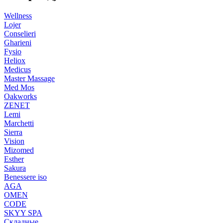
Wellness
Lojer
Conselieri
Gharieni
Fysio
Heliox
Medicus
Master Massage
Med Mos
Oakworks
ZENET
Lemi
Marchetti
Sierra
Vision
Mizomed
Esther
Sakura
Benessere iso
AGA
OMEN
CODE
SKYY SPA
Складные