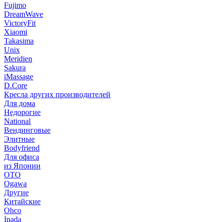
Fujimo
DreamWave
VictoryFit
Xiaomi
Takasima
Unix
Meridien
Sakura
iMassage
D.Core
Кресла других производителей
Для дома
Недорогие
National
Вендинговые
Элитные
Bodyfriend
Для офиса
из Японии
OTO
Ogawa
Другие
Китайские
Ohco
Inada