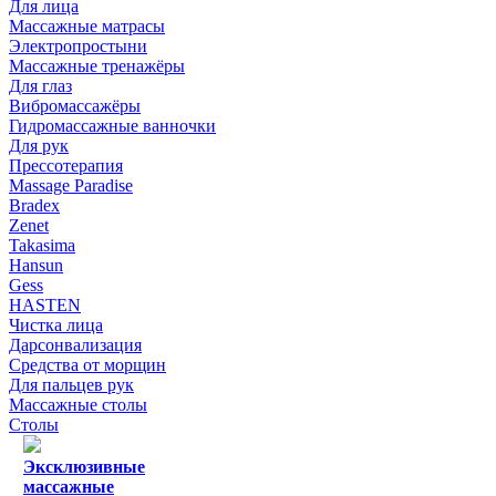
Для лица
Массажные матрасы
Электропростыни
Массажные тренажёры
Для глаз
Вибромассажёры
Гидромассажные ванночки
Для рук
Прессотерапия
Massage Paradise
Bradex
Zenet
Takasima
Hansun
Gess
HASTEN
Чистка лица
Дарсонвализация
Средства от морщин
Для пальцев рук
Массажные столы
Столы
Эксклюзивные
массажные