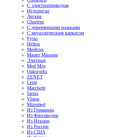
С электроприводом
Недорогие
Легкие
Gharieni
С деревянными ножками
С металлическим каркасом
Fysio
Heliox
Medicus
Master Massage
Элитные
Med Mos
Oakworks
ZENET
Lemi
Marchetti
Sierra
Vision
Mizomed
Из Германии
Из Финляндии
Из Италии
Из России
Из США