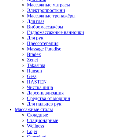
Массажные матрасы
Электропростыни
Массажные тренажёры
Для глаз
Вибромассажёры
Гидромассажные ванночки
Для рук
Прессотерапия
Massage Paradise
Bradex
Zenet
Takasima
Hansun
Gess
HASTEN
Чистка лица
Дарсонвализация
Средства от морщин
Для пальцев рук
Массажные столы
Складные
Стационарные
Wellness
Lojer
Conselieri