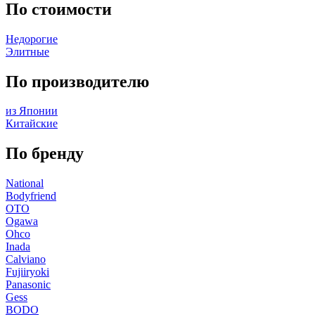
По стоимости
Недорогие
Элитные
По производителю
из Японии
Китайские
По бренду
National
Bodyfriend
OTO
Ogawa
Ohco
Inada
Calviano
Fujiiryoki
Panasonic
Gess
BODO