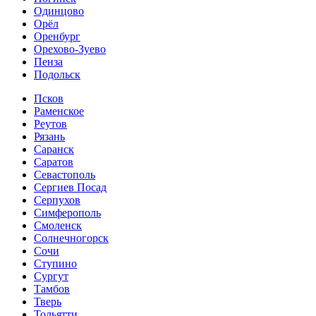
Одинцово
Орёл
Оренбург
Орехово-Зуево
Пенза
Подольск
Псков
Раменское
Реутов
Рязань
Саранск
Саратов
Севастополь
Сергиев Посад
Серпухов
Симферополь
Смоленск
Солнечногорск
Сочи
Ступино
Сургут
Тамбов
Тверь
Тольятти