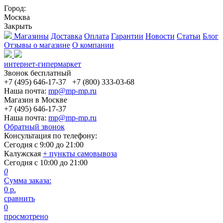
Город:
Москва
Закрыть
Магазины
Доставка
Оплата
Гарантии
Новости
Статьи
Блог
Отзывы о магазине
О компании
интернет-гипермаркет
Звонок бесплатный
+7 (495) 646-17-37
+7 (800) 333-03-68
Наша почта:
mp@mp-mp.ru
Магазин в Москве
+7 (495) 646-17-37
Наша почта:
mp@mp-mp.ru
Обратный звонок
Консультация по телефону:
Сегодня с
9:00
до
21:00
Калужская
+ пункты самовывоза
Сегодня с
10:00
до
21:00
0
Сумма заказа:
0
р.
сравнить
0
просмотрено