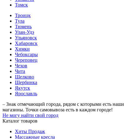
Томск
Троицк
Тула
Тюмень
Улан-Удэ
Ульяновск
Хабаровск
Химки
Чебоксары
Череповец
Чехов
Чита
Щелково
Щербинка
Якутск
Ярославль
– Знак отмечающий города, рядом с которыми есть наши
магазины. Точки самовывоза есть в каждом городе!
Не могу найти свой город
Каталог товаров
Хиты Продаж
Массажные кресла