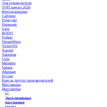
Для руководителя
ТОП кресел 2026
Кресла-качалки
Calviano
Fujiiryoki
Panasonic
Gess
BODO
Fujimo
DreamWave
VictoryFit
Xiaomi
Takasima
Unix
Meridien
Sakura
iMassage
D.Core
Кресла других производителей
Массажеры
Массажеры
Эксклюзивные
массажные
столы