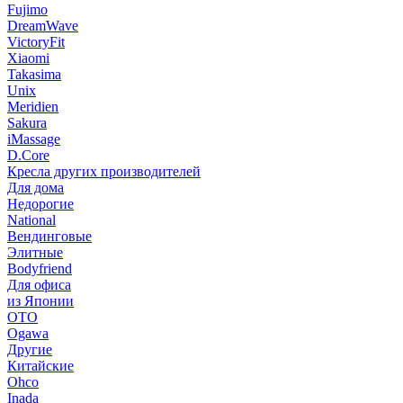
Fujimo
DreamWave
VictoryFit
Xiaomi
Takasima
Unix
Meridien
Sakura
iMassage
D.Core
Кресла других производителей
Для дома
Недорогие
National
Вендинговые
Элитные
Bodyfriend
Для офиса
из Японии
OTO
Ogawa
Другие
Китайские
Ohco
Inada