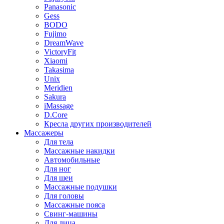
Panasonic
Gess
BODO
Fujimo
DreamWave
VictoryFit
Xiaomi
Takasima
Unix
Meridien
Sakura
iMassage
D.Core
Кресла других производителей
Массажеры
Для тела
Массажные накидки
Автомобильные
Для ног
Для шеи
Массажные подушки
Для головы
Массажные пояса
Свинг-машины
Для лица