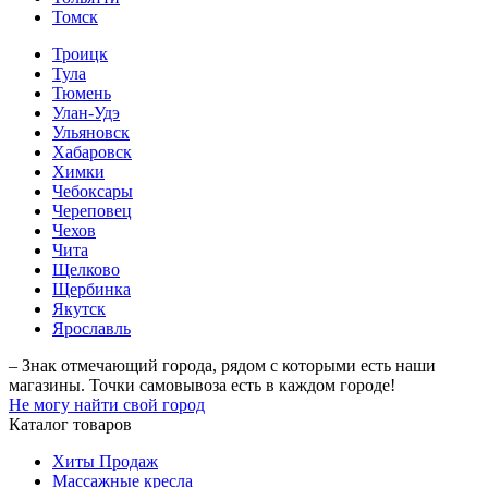
Томск
Троицк
Тула
Тюмень
Улан-Удэ
Ульяновск
Хабаровск
Химки
Чебоксары
Череповец
Чехов
Чита
Щелково
Щербинка
Якутск
Ярославль
– Знак отмечающий города, рядом с которыми есть наши
магазины. Точки самовывоза есть в каждом городе!
Не могу найти свой город
Каталог товаров
Хиты Продаж
Массажные кресла