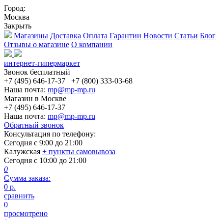
Город:
Москва
Закрыть
Магазины
Доставка
Оплата
Гарантии
Новости
Статьи
Блог
Отзывы о магазине
О компании
интернет-гипермаркет
Звонок бесплатный
+7 (495) 646-17-37
+7 (800) 333-03-68
Наша почта:
mp@mp-mp.ru
Магазин в Москве
+7 (495) 646-17-37
Наша почта:
mp@mp-mp.ru
Обратный звонок
Консультация по телефону:
Сегодня с
9:00
до
21:00
Калужская
+ пункты самовывоза
Сегодня с
10:00
до
21:00
0
Сумма заказа:
0
р.
сравнить
0
просмотрено