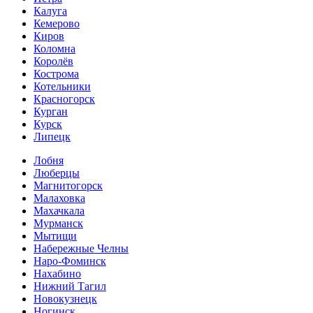
Калуга
Кемерово
Киров
Коломна
Королёв
Кострома
Котельники
Красногорск
Курган
Курск
Липецк
Лобня
Люберцы
Магнитогорск
Малаховка
Махачкала
Мурманск
Мытищи
Набережные Челны
Наро-Фоминск
Нахабино
Нижний Тагил
Новокузнецк
Ногинск