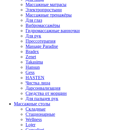
Массажные матрасы
Электропростыни
Массажные тренажёры
Для глаз
Вибромассажёры
Гидромассажные ванночки
Для рук
Прессотерапия
Massage Paradise
Bradex
Zenet
Takasima
Hansun
Gess
HASTEN
Чистка лица
Дарсонвализация
Средства от морщин
Для пальцев рук
Массажные столы
Складные
Стационарные
Wellness
Lojer
Conselieri