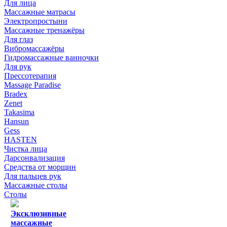
Для лица
Массажные матрасы
Электропростыни
Массажные тренажёры
Для глаз
Вибромассажёры
Гидромассажные ванночки
Для рук
Прессотерапия
Massage Paradise
Bradex
Zenet
Takasima
Hansun
Gess
HASTEN
Чистка лица
Дарсонвализация
Средства от морщин
Для пальцев рук
Массажные столы
Столы
Эксклюзивные
массажные