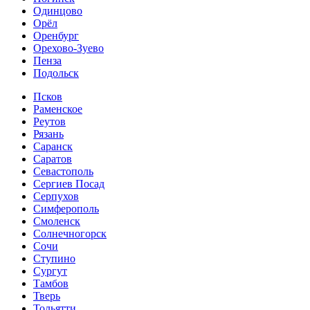
Одинцово
Орёл
Оренбург
Орехово-Зуево
Пенза
Подольск
Псков
Раменское
Реутов
Рязань
Саранск
Саратов
Севастополь
Сергиев Посад
Серпухов
Симферополь
Смоленск
Солнечногорск
Сочи
Ступино
Сургут
Тамбов
Тверь
Тольятти