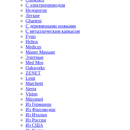
С электроприводом
Недорогие
Легкие
Gharieni
С деревянными ножками
С металлическим каркасом
Fysio
Heliox
Medicus
Master Massage
Элитные
Med Mos
Oakworks
ZENET
Lemi
Marchetti
Sierra
Vision
Mizomed
Из Германии
Из Финляндии
Из Италии
Из России
Из США