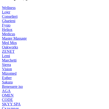
Wellness
Lojer
Conselieri
Gharieni
Fysio
Heliox
Medicus
Master Massage
Med Mos
Oakworks
ZENET
Lemi
Marchetti
Sierra
Vision
Mizomed
Esther
Sakura
Benessere iso
AGA
OMEN
CODE
SKYY SPA
Складные