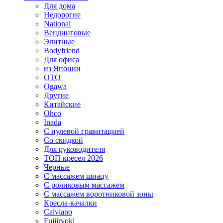
Для дома
Недорогие
National
Вендинговые
Элитные
Bodyfriend
Для офиса
из Японии
OTO
Ogawa
Другие
Китайские
Ohco
Inada
С нулевой гравитацией
Со скидкой
Для руководителя
ТОП кресел 2026
Черные
С массажем шиацу
С роликовым массажем
С массажем воротниковой зоны
Кресла-качалки
Calviano
Fujiiryoki