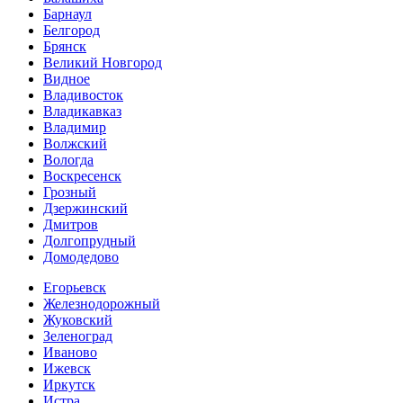
Барнаул
Белгород
Брянск
Великий Новгород
Видное
Владивосток
Владикавказ
Владимир
Волжский
Вологда
Воскресенск
Грозный
Дзержинский
Дмитров
Долгопрудный
Домодедово
Егорьевск
Железнодорожный
Жуковский
Зеленоград
Иваново
Ижевск
Иркутск
Истра