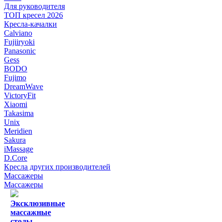
Для руководителя
ТОП кресел 2026
Кресла-качалки
Calviano
Fujiiryoki
Panasonic
Gess
BODO
Fujimo
DreamWave
VictoryFit
Xiaomi
Takasima
Unix
Meridien
Sakura
iMassage
D.Core
Кресла других производителей
Массажеры
Массажеры
Эксклюзивные
массажные
столы