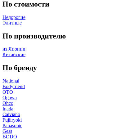
По стоимости
Недорогие
Элитные
По производителю
из Японии
Китайские
По бренду
National
Bodyfriend
OTO
Ogawa
Ohco
Inada
Calviano
Fujiiryoki
Panasonic
Gess
BODO