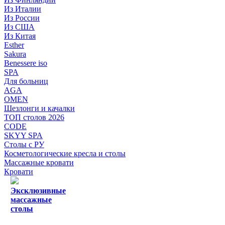
Из Италии
Из России
Из США
Из Китая
Esther
Sakura
Benessere iso
SPA
Для больниц
AGA
OMEN
Шезлонги и качалки
ТОП столов 2026
CODE
SKYY SPA
Столы с РУ
Косметологические кресла и столы
Массажные кровати
Кровати
Эксклюзивные
массажные
столы