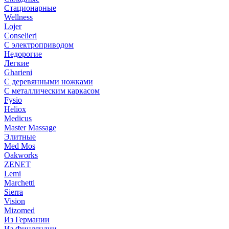
Стационарные
Wellness
Lojer
Conselieri
С электроприводом
Недорогие
Легкие
Gharieni
С деревянными ножками
С металлическим каркасом
Fysio
Heliox
Medicus
Master Massage
Элитные
Med Mos
Oakworks
ZENET
Lemi
Marchetti
Sierra
Vision
Mizomed
Из Германии
Из Финляндии