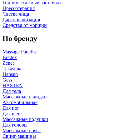
Гидромассажные ванночки
Прессотерапия
Чистка лица
Дарсонвализация
Средства от морщин
По бренду
Massage Paradise
Bradex
Zenet
Takasima
Hansun
Gess
HASTEN
Для тела
Массажные накидки
Автомобильные
Для ног
Для шеи
Массажные подушки
Для головы
Массажные пояса
Свинг-машины