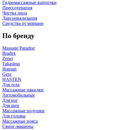
Гидромассажные ванночки
Прессотерапия
Чистка лица
Дарсонвализация
Средства от морщин
По бренду
Massage Paradise
Bradex
Zenet
Takasima
Hansun
Gess
HASTEN
Для тела
Массажные накидки
Автомобильные
Для ног
Для шеи
Массажные подушки
Для головы
Массажные пояса
Свинг-машины