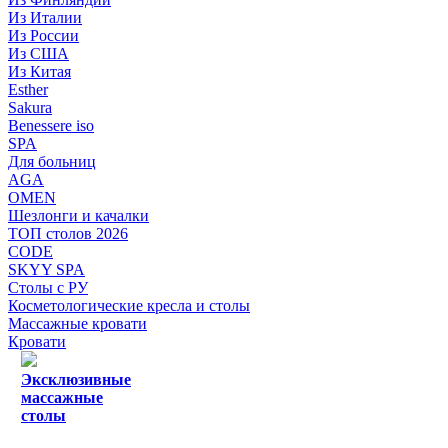
Из Италии
Из России
Из США
Из Китая
Esther
Sakura
Benessere iso
SPA
Для больниц
AGA
OMEN
Шезлонги и качалки
ТОП столов 2026
CODE
SKYY SPA
Столы с РУ
Косметологические кресла и столы
Массажные кровати
Кровати
Эксклюзивные
массажные
столы