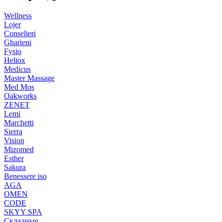
Wellness
Lojer
Conselieri
Gharieni
Fysio
Heliox
Medicus
Master Massage
Med Mos
Oakworks
ZENET
Lemi
Marchetti
Sierra
Vision
Mizomed
Esther
Sakura
Benessere iso
AGA
OMEN
CODE
SKYY SPA
Складные