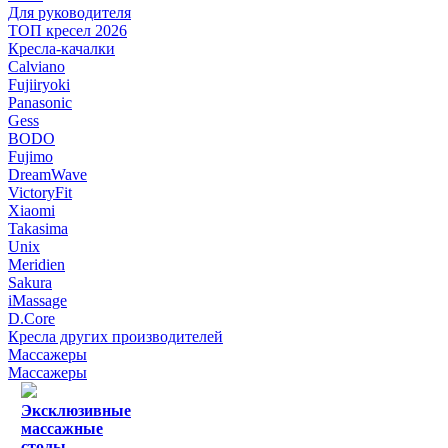
Для руководителя
ТОП кресел 2026
Кресла-качалки
Calviano
Fujiiryoki
Panasonic
Gess
BODO
Fujimo
DreamWave
VictoryFit
Xiaomi
Takasima
Unix
Meridien
Sakura
iMassage
D.Core
Кресла других производителей
Массажеры
Массажеры
Эксклюзивные
массажные
столы