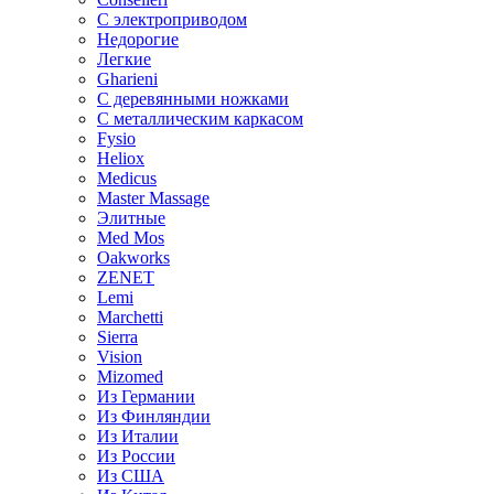
С электроприводом
Недорогие
Легкие
Gharieni
С деревянными ножками
С металлическим каркасом
Fysio
Heliox
Medicus
Master Massage
Элитные
Med Mos
Oakworks
ZENET
Lemi
Marchetti
Sierra
Vision
Mizomed
Из Германии
Из Финляндии
Из Италии
Из России
Из США