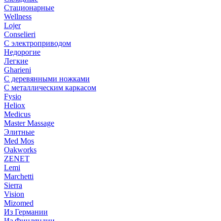
Стационарные
Wellness
Lojer
Conselieri
С электроприводом
Недорогие
Легкие
Gharieni
С деревянными ножками
С металлическим каркасом
Fysio
Heliox
Medicus
Master Massage
Элитные
Med Mos
Oakworks
ZENET
Lemi
Marchetti
Sierra
Vision
Mizomed
Из Германии
Из Финляндии