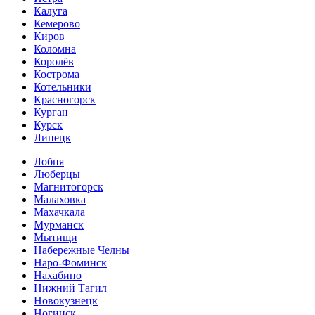
Калуга
Кемерово
Киров
Коломна
Королёв
Кострома
Котельники
Красногорск
Курган
Курск
Липецк
Лобня
Люберцы
Магнитогорск
Малаховка
Махачкала
Мурманск
Мытищи
Набережные Челны
Наро-Фоминск
Нахабино
Нижний Тагил
Новокузнецк
Ногинск