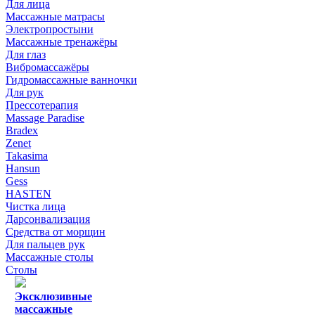
Для лица
Массажные матрасы
Электропростыни
Массажные тренажёры
Для глаз
Вибромассажёры
Гидромассажные ванночки
Для рук
Прессотерапия
Massage Paradise
Bradex
Zenet
Takasima
Hansun
Gess
HASTEN
Чистка лица
Дарсонвализация
Средства от морщин
Для пальцев рук
Массажные столы
Столы
Эксклюзивные
массажные