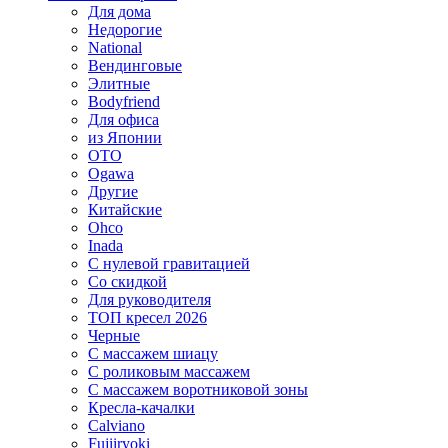
Для дома
Недорогие
National
Вендинговые
Элитные
Bodyfriend
Для офиса
из Японии
OTO
Ogawa
Другие
Китайские
Ohco
Inada
С нулевой гравитацией
Со скидкой
Для руководителя
ТОП кресел 2026
Черные
С массажем шиацу
С роликовым массажем
С массажем воротниковой зоны
Кресла-качалки
Calviano
Fujiiryoki