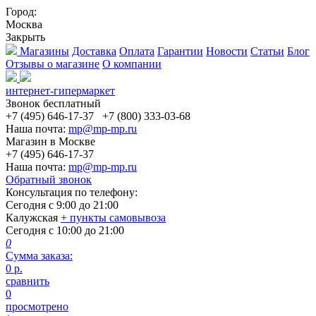
Город:
Москва
Закрыть
Магазины
Доставка
Оплата
Гарантии
Новости
Статьи
Блог
Отзывы о магазине
О компании
интернет-гипермаркет
Звонок бесплатный
+7 (495) 646-17-37
+7 (800) 333-03-68
Наша почта:
mp@mp-mp.ru
Магазин в Москве
+7 (495) 646-17-37
Наша почта:
mp@mp-mp.ru
Обратный звонок
Консультация по телефону:
Сегодня с
9:00
до
21:00
Калужская
+ пункты самовывоза
Сегодня с
10:00
до
21:00
0
Сумма заказа:
0
р.
сравнить
0
просмотрено