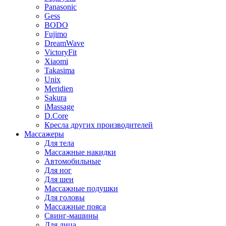
Panasonic
Gess
BODO
Fujimo
DreamWave
VictoryFit
Xiaomi
Takasima
Unix
Meridien
Sakura
iMassage
D.Core
Кресла других производителей
Массажеры
Для тела
Массажные накидки
Автомобильные
Для ног
Для шеи
Массажные подушки
Для головы
Массажные пояса
Свинг-машины
Для лица