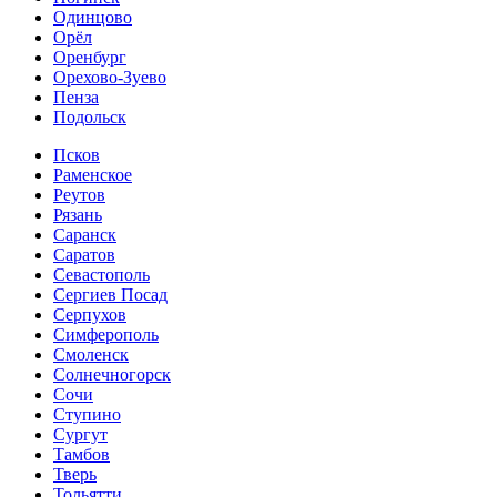
Одинцово
Орёл
Оренбург
Орехово-Зуево
Пенза
Подольск
Псков
Раменское
Реутов
Рязань
Саранск
Саратов
Севастополь
Сергиев Посад
Серпухов
Симферополь
Смоленск
Солнечногорск
Сочи
Ступино
Сургут
Тамбов
Тверь
Тольятти