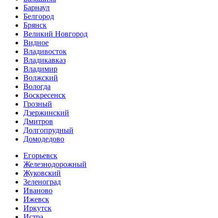
Барнаул
Белгород
Брянск
Великий Новгород
Видное
Владивосток
Владикавказ
Владимир
Волжский
Вологда
Воскресенск
Грозный
Дзержинский
Дмитров
Долгопрудный
Домодедово
Егорьевск
Железнодорожный
Жуковский
Зеленоград
Иваново
Ижевск
Иркутск
Истра