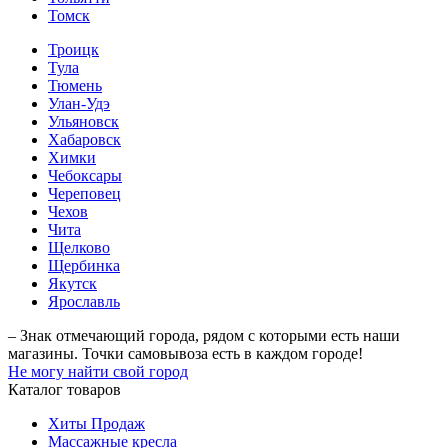
Томск
Троицк
Тула
Тюмень
Улан-Удэ
Ульяновск
Хабаровск
Химки
Чебоксары
Череповец
Чехов
Чита
Щелково
Щербинка
Якутск
Ярославль
– Знак отмечающий города, рядом с которыми есть наши
магазины. Точки самовывоза есть в каждом городе!
Не могу найти свой город
Каталог товаров
Хиты Продаж
Массажные кресла