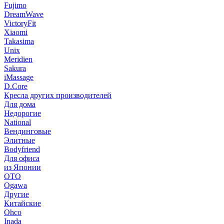
Fujimo
DreamWave
VictoryFit
Xiaomi
Takasima
Unix
Meridien
Sakura
iMassage
D.Core
Кресла других производителей
Для дома
Недорогие
National
Вендинговые
Элитные
Bodyfriend
Для офиса
из Японии
OTO
Ogawa
Другие
Китайские
Ohco
Inada