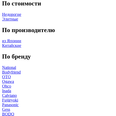
По стоимости
Недорогие
Элитные
По производителю
из Японии
Китайские
По бренду
National
Bodyfriend
OTO
Ogawa
Ohco
Inada
Calviano
Fujiiryoki
Panasonic
Gess
BODO