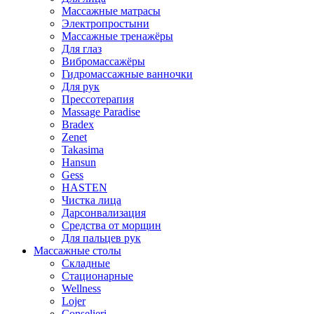
Массажные матрасы
Электропростыни
Массажные тренажёры
Для глаз
Вибромассажёры
Гидромассажные ванночки
Для рук
Прессотерапия
Massage Paradise
Bradex
Zenet
Takasima
Hansun
Gess
HASTEN
Чистка лица
Дарсонвализация
Средства от морщин
Для пальцев рук
Массажные столы
Складные
Стационарные
Wellness
Lojer
Conselieri