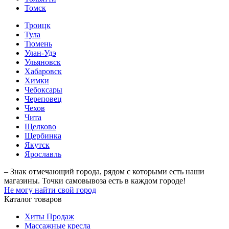
Томск
Троицк
Тула
Тюмень
Улан-Удэ
Ульяновск
Хабаровск
Химки
Чебоксары
Череповец
Чехов
Чита
Щелково
Щербинка
Якутск
Ярославль
– Знак отмечающий города, рядом с которыми есть наши
магазины. Точки самовывоза есть в каждом городе!
Не могу найти свой город
Каталог товаров
Хиты Продаж
Массажные кресла