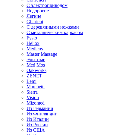
С электроприводом
Недорогие
Легкие
Gharieni
С деревянными ножками
С металлическим каркасом
Fysio
Heliox
Medicus
Master Massage
Элитные
Med Mos
Oakworks
ZENET
Lemi
Marchetti
Sierra
Vision
Mizomed
Из Германии
Из Финляндии
Из Италии
Из России
Из США