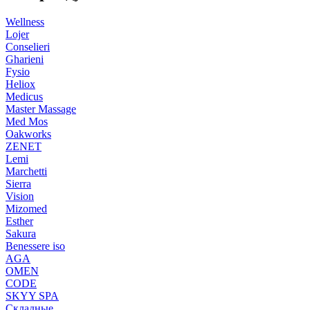
Wellness
Lojer
Conselieri
Gharieni
Fysio
Heliox
Medicus
Master Massage
Med Mos
Oakworks
ZENET
Lemi
Marchetti
Sierra
Vision
Mizomed
Esther
Sakura
Benessere iso
AGA
OMEN
CODE
SKYY SPA
Складные