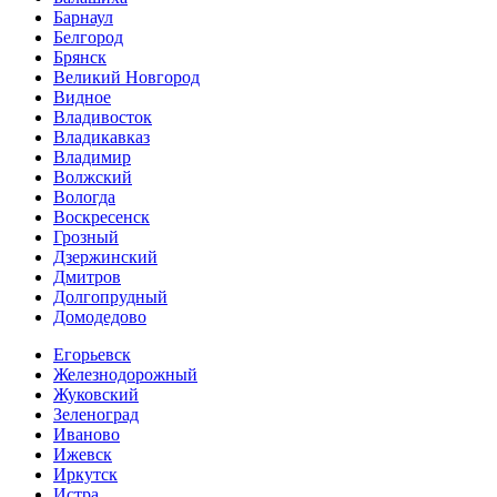
Барнаул
Белгород
Брянск
Великий Новгород
Видное
Владивосток
Владикавказ
Владимир
Волжский
Вологда
Воскресенск
Грозный
Дзержинский
Дмитров
Долгопрудный
Домодедово
Егорьевск
Железнодорожный
Жуковский
Зеленоград
Иваново
Ижевск
Иркутск
Истра