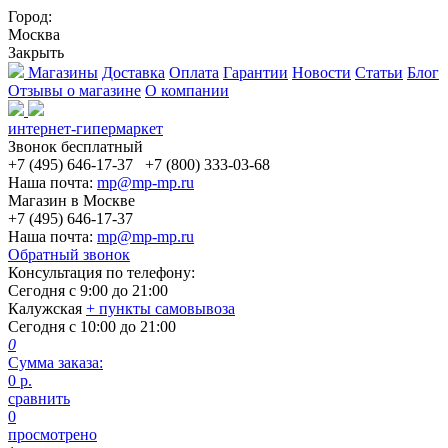
Город:
Москва
Закрыть
Магазины
Доставка
Оплата
Гарантии
Новости
Статьи
Блог
Отзывы о магазине
О компании
интернет-гипермаркет
Звонок бесплатный
+7 (495) 646-17-37
+7 (800) 333-03-68
Наша почта:
mp@mp-mp.ru
Магазин в Москве
+7 (495) 646-17-37
Наша почта:
mp@mp-mp.ru
Обратный звонок
Консультация по телефону:
Сегодня с
9:00
до
21:00
Калужская
+ пункты самовывоза
Сегодня с
10:00
до
21:00
0
Сумма заказа:
0
р.
сравнить
0
просмотрено