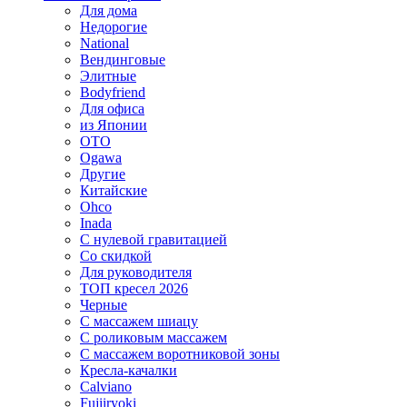
Для дома
Недорогие
National
Вендинговые
Элитные
Bodyfriend
Для офиса
из Японии
OTO
Ogawa
Другие
Китайские
Ohco
Inada
С нулевой гравитацией
Со скидкой
Для руководителя
ТОП кресел 2026
Черные
С массажем шиацу
С роликовым массажем
С массажем воротниковой зоны
Кресла-качалки
Calviano
Fujiiryoki