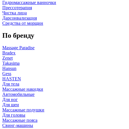
Гидромассажные ванночки
Прессотерапия
Чистка лица
Дарсонвализация
Средства от морщин
По бренду
Massage Paradise
Bradex
Zenet
Takasima
Hansun
Gess
HASTEN
Для тела
Массажные накидки
Автомобильные
Для ног
Для шеи
Массажные подушки
Для головы
Массажные пояса
Свинг-машины