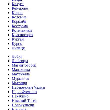
Калуга
Кемерово
Киров
Коломна
Королёв
Кострома
Котельники
Красногорск
Курган
Курск
Липецк
Лобня
Люберцы
Магнитогорск
Малаховка
Махачкала
Мурманск
Мытищи
Набережные Челны
Наро-Фоминск
Нахабино
Нижний Тагил
Новокузнецк
Ногинск