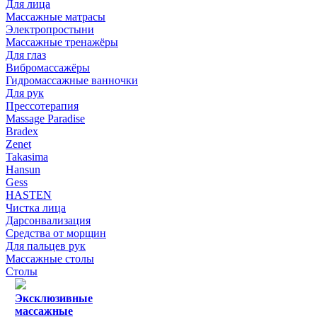
Для лица
Массажные матрасы
Электропростыни
Массажные тренажёры
Для глаз
Вибромассажёры
Гидромассажные ванночки
Для рук
Прессотерапия
Massage Paradise
Bradex
Zenet
Takasima
Hansun
Gess
HASTEN
Чистка лица
Дарсонвализация
Средства от морщин
Для пальцев рук
Массажные столы
Столы
Эксклюзивные
массажные