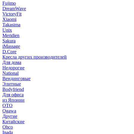
Fujimo
DreamWave
VictoryFit
Xiaomi
Takasima
Unix
Meridien
Sakura
iMassage
D.Core
Кресла других производителей
Для дома
Недорогие
National
Вендинговые
Элитные
Bodyfriend
Для офиса
из Японии
OTO
Ogawa
Другие
Китайские
Ohco
Inada