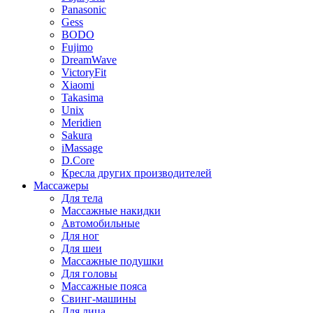
Panasonic
Gess
BODO
Fujimo
DreamWave
VictoryFit
Xiaomi
Takasima
Unix
Meridien
Sakura
iMassage
D.Core
Кресла других производителей
Массажеры
Для тела
Массажные накидки
Автомобильные
Для ног
Для шеи
Массажные подушки
Для головы
Массажные пояса
Свинг-машины
Для лица