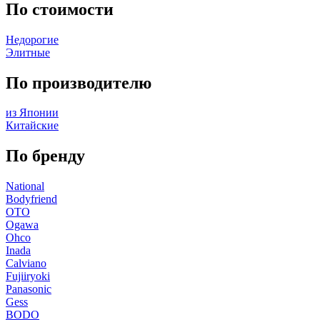
По стоимости
Недорогие
Элитные
По производителю
из Японии
Китайские
По бренду
National
Bodyfriend
OTO
Ogawa
Ohco
Inada
Calviano
Fujiiryoki
Panasonic
Gess
BODO