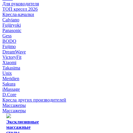
Для руководителя
ТОП кресел 2026
Кресла-качалки
Calviano
Fujiiryoki
Panasonic
Gess
BODO
Fujimo
DreamWave
VictoryFit
Xiaomi
Takasima
Unix
Meridien
Sakura
iMassage
D.Core
Кресла других производителей
Массажеры
Массажеры
Эксклюзивные
массажные
столы