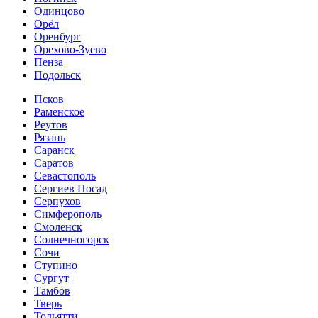
Одинцово
Орёл
Оренбург
Орехово-Зуево
Пенза
Подольск
Псков
Раменское
Реутов
Рязань
Саранск
Саратов
Севастополь
Сергиев Посад
Серпухов
Симферополь
Смоленск
Солнечногорск
Сочи
Ступино
Сургут
Тамбов
Тверь
Тольятти