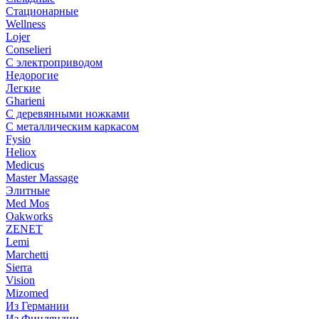
Стационарные
Wellness
Lojer
Conselieri
С электроприводом
Недорогие
Легкие
Gharieni
С деревянными ножками
С металлическим каркасом
Fysio
Heliox
Medicus
Master Massage
Элитные
Med Mos
Oakworks
ZENET
Lemi
Marchetti
Sierra
Vision
Mizomed
Из Германии
Из Финляндии