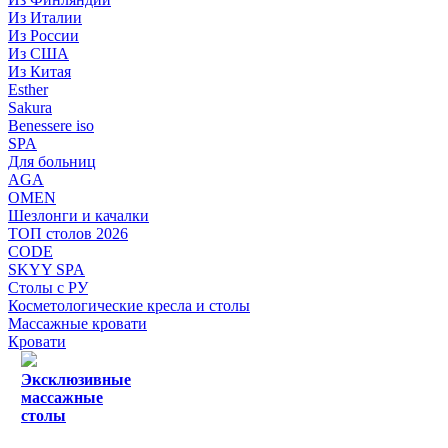
Из Италии
Из России
Из США
Из Китая
Esther
Sakura
Benessere iso
SPA
Для больниц
AGA
OMEN
Шезлонги и качалки
ТОП столов 2026
CODE
SKYY SPA
Столы с РУ
Косметологические кресла и столы
Массажные кровати
Кровати
Эксклюзивные
массажные
столы