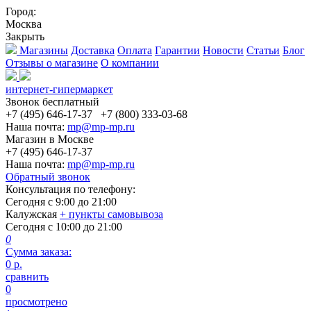
Город:
Москва
Закрыть
Магазины
Доставка
Оплата
Гарантии
Новости
Статьи
Блог
Отзывы о магазине
О компании
интернет-гипермаркет
Звонок бесплатный
+7 (495) 646-17-37
+7 (800) 333-03-68
Наша почта:
mp@mp-mp.ru
Магазин в Москве
+7 (495) 646-17-37
Наша почта:
mp@mp-mp.ru
Обратный звонок
Консультация по телефону:
Сегодня с
9:00
до
21:00
Калужская
+ пункты самовывоза
Сегодня с
10:00
до
21:00
0
Сумма заказа:
0
р.
сравнить
0
просмотрено