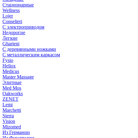
Стационарные
Wellness
Lojer
Conselieri
С электроприводом
Недорогие
Легкие
Gharieni
С деревянными ножками
С металлическим каркасом
Fysio
Heliox
Medicus
Master Massage
Элитные
Med Mos
Oakworks
ZENET
Lemi
Marchetti
Sierra
Vision
Mizomed
Из Германии
Из Финляндии