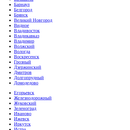
Барнаул
Белгород
Брянск
Великий Новгород
Видное
Владивосток
Владикавказ
Владимир
Волжский
Вологда
Воскресенск
Грозный
Дзержинский
Дмитров
Долгопрудный
Домодедово
Егорьевск
Железнодорожный
Жуковский
Зеленоград
Иваново
Ижевск
Иркутск
Истра