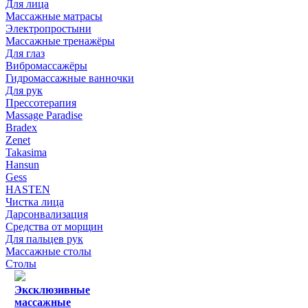
Для лица
Массажные матрасы
Электропростыни
Массажные тренажёры
Для глаз
Вибромассажёры
Гидромассажные ванночки
Для рук
Прессотерапия
Massage Paradise
Bradex
Zenet
Takasima
Hansun
Gess
HASTEN
Чистка лица
Дарсонвализация
Средства от морщин
Для пальцев рук
Массажные столы
Столы
Эксклюзивные
массажные