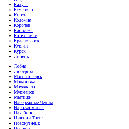
Калуга
Кемерово
Киров
Коломна
Королёв
Кострома
Котельники
Красногорск
Курган
Курск
Липецк
Лобня
Люберцы
Магнитогорск
Малаховка
Махачкала
Мурманск
Мытищи
Набережные Челны
Наро-Фоминск
Нахабино
Нижний Тагил
Новокузнецк
Ногинск