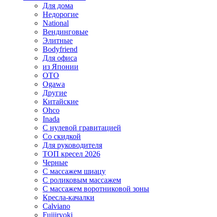
Для дома
Недорогие
National
Вендинговые
Элитные
Bodyfriend
Для офиса
из Японии
OTO
Ogawa
Другие
Китайские
Ohco
Inada
С нулевой гравитацией
Со скидкой
Для руководителя
ТОП кресел 2026
Черные
С массажем шиацу
С роликовым массажем
С массажем воротниковой зоны
Кресла-качалки
Calviano
Fujiiryoki