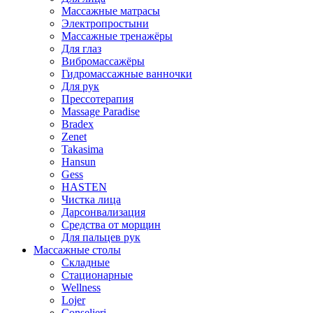
Массажные матрасы
Электропростыни
Массажные тренажёры
Для глаз
Вибромассажёры
Гидромассажные ванночки
Для рук
Прессотерапия
Massage Paradise
Bradex
Zenet
Takasima
Hansun
Gess
HASTEN
Чистка лица
Дарсонвализация
Средства от морщин
Для пальцев рук
Массажные столы
Складные
Стационарные
Wellness
Lojer
Conselieri