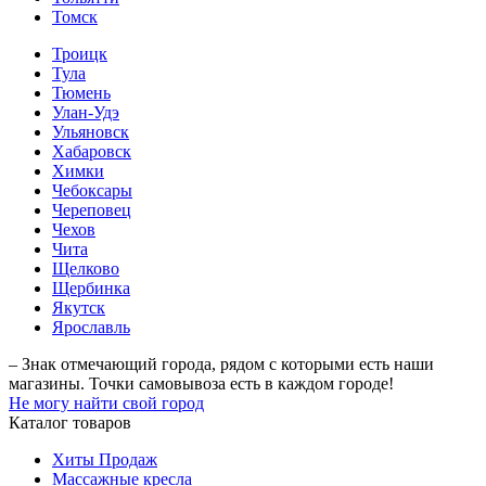
Томск
Троицк
Тула
Тюмень
Улан-Удэ
Ульяновск
Хабаровск
Химки
Чебоксары
Череповец
Чехов
Чита
Щелково
Щербинка
Якутск
Ярославль
– Знак отмечающий города, рядом с которыми есть наши
магазины. Точки самовывоза есть в каждом городе!
Не могу найти свой город
Каталог товаров
Хиты Продаж
Массажные кресла