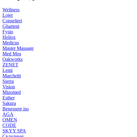
Wellness
Lojer
Conselieri
Gharieni
Fysio
Heliox
Medicus
Master Massage
Med Mos
Oakworks
ZENET
Lemi
Marchetti
Sierra
Vision
Mizomed
Esther
Sakura
Benessere iso
AGA
OMEN
CODE
SKYY SPA
Складные