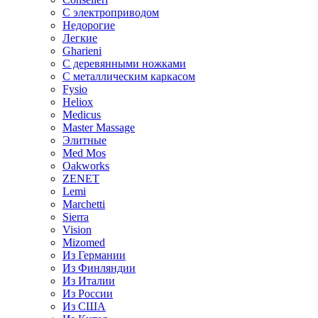
С электроприводом
Недорогие
Легкие
Gharieni
С деревянными ножками
С металлическим каркасом
Fysio
Heliox
Medicus
Master Massage
Элитные
Med Mos
Oakworks
ZENET
Lemi
Marchetti
Sierra
Vision
Mizomed
Из Германии
Из Финляндии
Из Италии
Из России
Из США