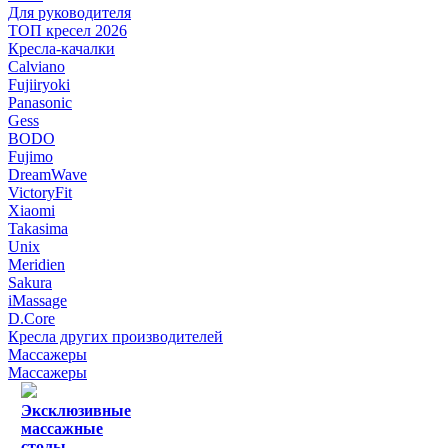
Для руководителя
ТОП кресел 2026
Кресла-качалки
Calviano
Fujiiryoki
Panasonic
Gess
BODO
Fujimo
DreamWave
VictoryFit
Xiaomi
Takasima
Unix
Meridien
Sakura
iMassage
D.Core
Кресла других производителей
Массажеры
Массажеры
Эксклюзивные
массажные
столы