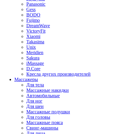
Panasonic
Gess
BODO
Fujimo
DreamWave
VictoryFit
Xiaomi
Takasima
Unix
Meridien
Sakura
iMassage
D.Core
Кресла других производителей
Массажеры
Для тела
Массажные накидки
Автомобильные
Для ног
Для шеи
Массажные подушки
Для головы
Массажные пояса
Свинг-машины
Для лица