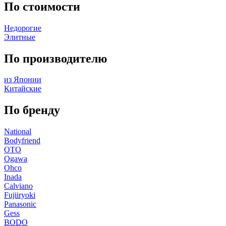
По стоимости
Недорогие
Элитные
По производителю
из Японии
Китайские
По бренду
National
Bodyfriend
OTO
Ogawa
Ohco
Inada
Calviano
Fujiiryoki
Panasonic
Gess
BODO