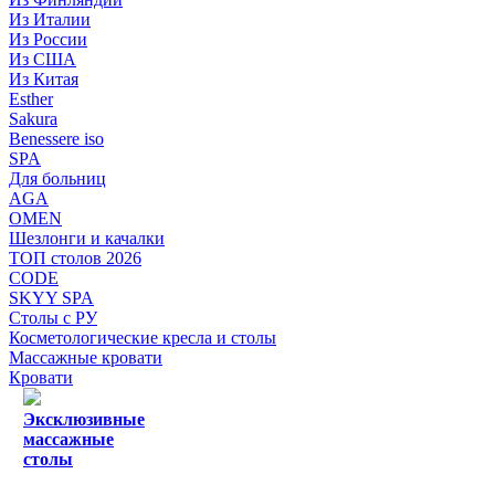
Из Италии
Из России
Из США
Из Китая
Esther
Sakura
Benessere iso
SPA
Для больниц
AGA
OMEN
Шезлонги и качалки
ТОП столов 2026
CODE
SKYY SPA
Столы с РУ
Косметологические кресла и столы
Массажные кровати
Кровати
Эксклюзивные
массажные
столы