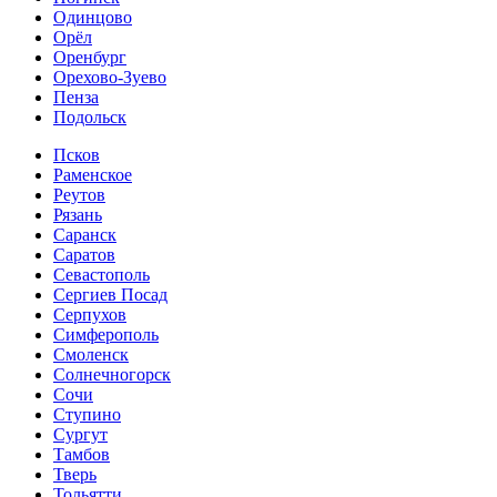
Одинцово
Орёл
Оренбург
Орехово-Зуево
Пенза
Подольск
Псков
Раменское
Реутов
Рязань
Саранск
Саратов
Севастополь
Сергиев Посад
Серпухов
Симферополь
Смоленск
Солнечногорск
Сочи
Ступино
Сургут
Тамбов
Тверь
Тольятти