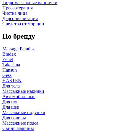
Гидромассажные ванночки
Прессотерапия
Чистка лица
Дарсонвализация
Средства от морщин
По бренду
Massage Paradise
Bradex
Zenet
Takasima
Hansun
Gess
HASTEN
Для тела
Массажные накидки
Автомобильные
Для ног
Для шеи
Массажные подушки
Для головы
Массажные пояса
Свинг-машины