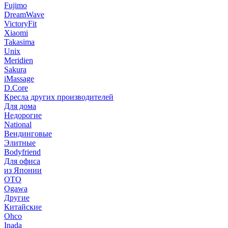
Fujimo
DreamWave
VictoryFit
Xiaomi
Takasima
Unix
Meridien
Sakura
iMassage
D.Core
Кресла других производителей
Для дома
Недорогие
National
Вендинговые
Элитные
Bodyfriend
Для офиса
из Японии
OTO
Ogawa
Другие
Китайские
Ohco
Inada