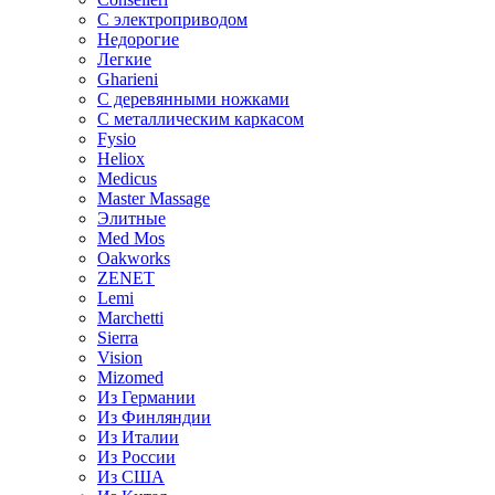
С электроприводом
Недорогие
Легкие
Gharieni
С деревянными ножками
С металлическим каркасом
Fysio
Heliox
Medicus
Master Massage
Элитные
Med Mos
Oakworks
ZENET
Lemi
Marchetti
Sierra
Vision
Mizomed
Из Германии
Из Финляндии
Из Италии
Из России
Из США