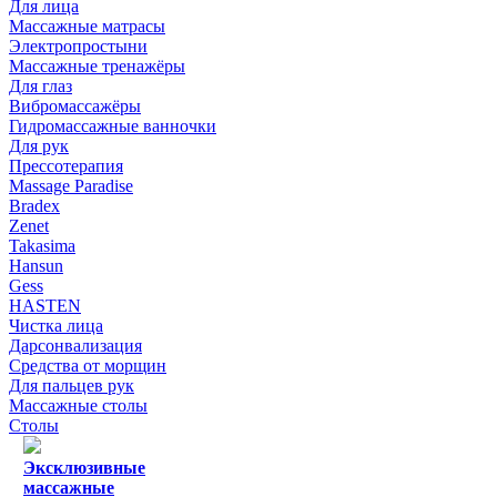
Для лица
Массажные матрасы
Электропростыни
Массажные тренажёры
Для глаз
Вибромассажёры
Гидромассажные ванночки
Для рук
Прессотерапия
Massage Paradise
Bradex
Zenet
Takasima
Hansun
Gess
HASTEN
Чистка лица
Дарсонвализация
Средства от морщин
Для пальцев рук
Массажные столы
Столы
Эксклюзивные
массажные