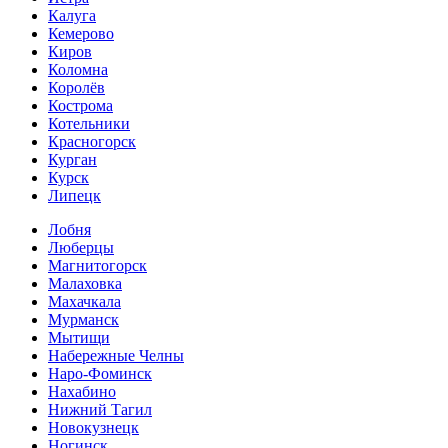
Калуга
Кемерово
Киров
Коломна
Королёв
Кострома
Котельники
Красногорск
Курган
Курск
Липецк
Лобня
Люберцы
Магнитогорск
Малаховка
Махачкала
Мурманск
Мытищи
Набережные Челны
Наро-Фоминск
Нахабино
Нижний Тагил
Новокузнецк
Ногинск