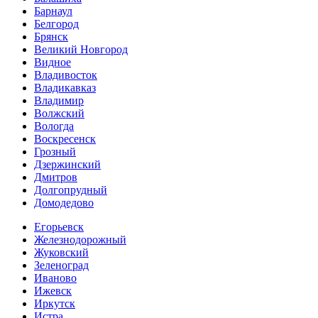
Барнаул
Белгород
Брянск
Великий Новгород
Видное
Владивосток
Владикавказ
Владимир
Волжский
Вологда
Воскресенск
Грозный
Дзержинский
Дмитров
Долгопрудный
Домодедово
Егорьевск
Железнодорожный
Жуковский
Зеленоград
Иваново
Ижевск
Иркутск
Истра