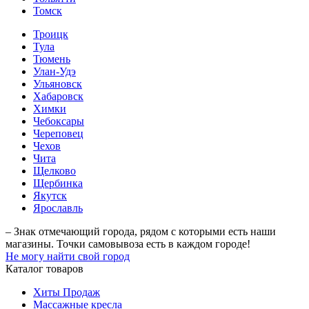
Томск
Троицк
Тула
Тюмень
Улан-Удэ
Ульяновск
Хабаровск
Химки
Чебоксары
Череповец
Чехов
Чита
Щелково
Щербинка
Якутск
Ярославль
– Знак отмечающий города, рядом с которыми есть наши
магазины. Точки самовывоза есть в каждом городе!
Не могу найти свой город
Каталог товаров
Хиты Продаж
Массажные кресла