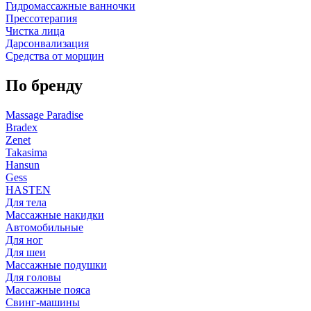
Гидромассажные ванночки
Прессотерапия
Чистка лица
Дарсонвализация
Средства от морщин
По бренду
Massage Paradise
Bradex
Zenet
Takasima
Hansun
Gess
HASTEN
Для тела
Массажные накидки
Автомобильные
Для ног
Для шеи
Массажные подушки
Для головы
Массажные пояса
Свинг-машины