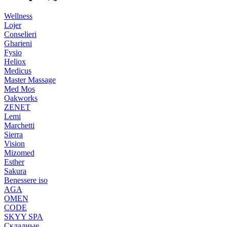
Wellness
Lojer
Conselieri
Gharieni
Fysio
Heliox
Medicus
Master Massage
Med Mos
Oakworks
ZENET
Lemi
Marchetti
Sierra
Vision
Mizomed
Esther
Sakura
Benessere iso
AGA
OMEN
CODE
SKYY SPA
Складные