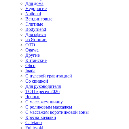
Для дома
Недорогие
National
Вендинговые
Элитные
Bodyfriend
Для офиса
из Японии
OTO
Ogawa
Другие
Китайские
Ohco
Inada
С нулевой гравитацией
Со скидкой
Для руководителя
ТОП кресел 2026
Черные
С массажем шиацу
С роликовым массажем
С массажем воротниковой зоны
Кресла-качалки
Calviano
Fujiiryoki