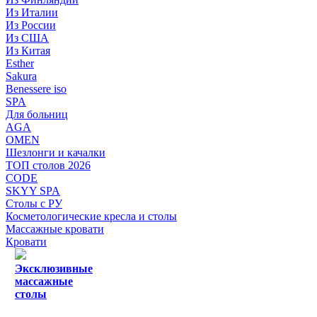
Из Италии
Из России
Из США
Из Китая
Esther
Sakura
Benessere iso
SPA
Для больниц
AGA
OMEN
Шезлонги и качалки
ТОП столов 2026
CODE
SKYY SPA
Столы с РУ
Косметологические кресла и столы
Массажные кровати
Кровати
Эксклюзивные
массажные
столы