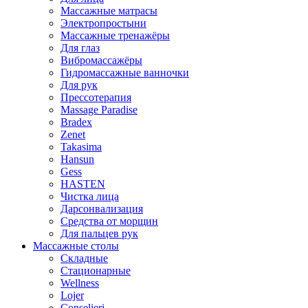
Массажные матрасы
Электропростыни
Массажные тренажёры
Для глаз
Вибромассажёры
Гидромассажные ванночки
Для рук
Прессотерапия
Massage Paradise
Bradex
Zenet
Takasima
Hansun
Gess
HASTEN
Чистка лица
Дарсонвализация
Средства от морщин
Для пальцев рук
Массажные столы
Складные
Стационарные
Wellness
Lojer
Conselieri