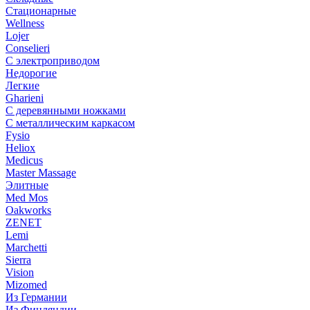
Стационарные
Wellness
Lojer
Conselieri
С электроприводом
Недорогие
Легкие
Gharieni
С деревянными ножками
С металлическим каркасом
Fysio
Heliox
Medicus
Master Massage
Элитные
Med Mos
Oakworks
ZENET
Lemi
Marchetti
Sierra
Vision
Mizomed
Из Германии
Из Финляндии