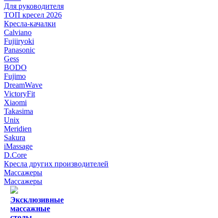
Для руководителя
ТОП кресел 2026
Кресла-качалки
Calviano
Fujiiryoki
Panasonic
Gess
BODO
Fujimo
DreamWave
VictoryFit
Xiaomi
Takasima
Unix
Meridien
Sakura
iMassage
D.Core
Кресла других производителей
Массажеры
Массажеры
Эксклюзивные
массажные
столы