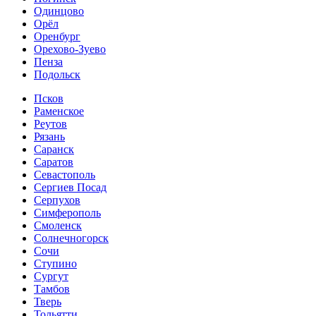
Одинцово
Орёл
Оренбург
Орехово-Зуево
Пенза
Подольск
Псков
Раменское
Реутов
Рязань
Саранск
Саратов
Севастополь
Сергиев Посад
Серпухов
Симферополь
Смоленск
Солнечногорск
Сочи
Ступино
Сургут
Тамбов
Тверь
Тольятти