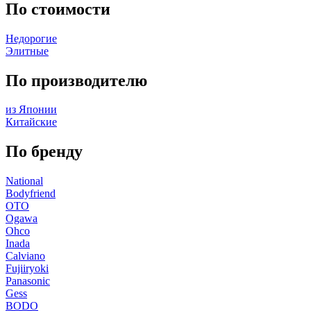
По стоимости
Недорогие
Элитные
По производителю
из Японии
Китайские
По бренду
National
Bodyfriend
OTO
Ogawa
Ohco
Inada
Calviano
Fujiiryoki
Panasonic
Gess
BODO