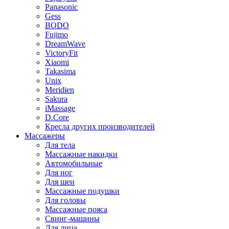
Panasonic
Gess
BODO
Fujimo
DreamWave
VictoryFit
Xiaomi
Takasima
Unix
Meridien
Sakura
iMassage
D.Core
Кресла других производителей
Массажеры
Для тела
Массажные накидки
Автомобильные
Для ног
Для шеи
Массажные подушки
Для головы
Массажные пояса
Свинг-машины
Для лица