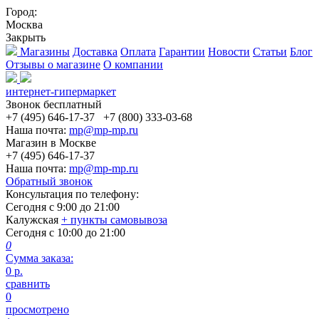
Город:
Москва
Закрыть
Магазины
Доставка
Оплата
Гарантии
Новости
Статьи
Блог
Отзывы о магазине
О компании
интернет-гипермаркет
Звонок бесплатный
+7 (495) 646-17-37
+7 (800) 333-03-68
Наша почта:
mp@mp-mp.ru
Магазин в Москве
+7 (495) 646-17-37
Наша почта:
mp@mp-mp.ru
Обратный звонок
Консультация по телефону:
Сегодня с
9:00
до
21:00
Калужская
+ пункты самовывоза
Сегодня с
10:00
до
21:00
0
Сумма заказа:
0
р.
сравнить
0
просмотрено