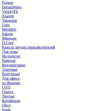
Fujimo
DreamWave
VictoryFit
Xiaomi
Takasima
Unix
Meridien
Sakura
iMassage
D.Core
Кресла других производителей
Для дома
Недорогие
National
Вендинговые
Элитные
Bodyfriend
Для офиса
из Японии
OTO
Ogawa
Другие
Китайские
Ohco
Inada